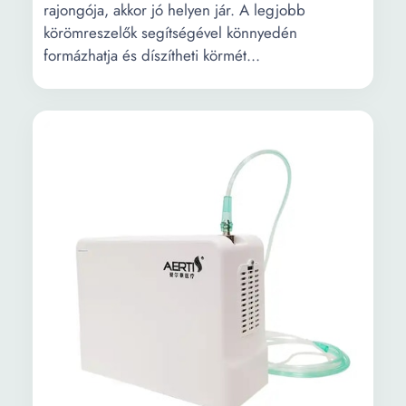
rajongója, akkor jó helyen jár. A legjobb
körömreszelők segítségével könnyedén
formázhatja és díszítheti körmét...