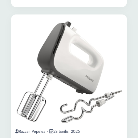
Razvan Pepelea
28 április, 2025