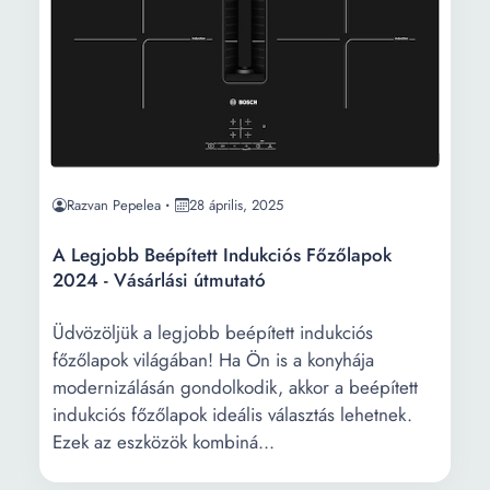
Razvan Pepelea
28 április, 2025
A Legjobb Beépített Indukciós Főzőlapok
2024 - Vásárlási útmutató
Üdvözöljük a legjobb beépített indukciós
főzőlapok világában! Ha Ön is a konyhája
modernizálásán gondolkodik, akkor a beépített
indukciós főzőlapok ideális választás lehetnek.
Ezek az eszközök kombiná...