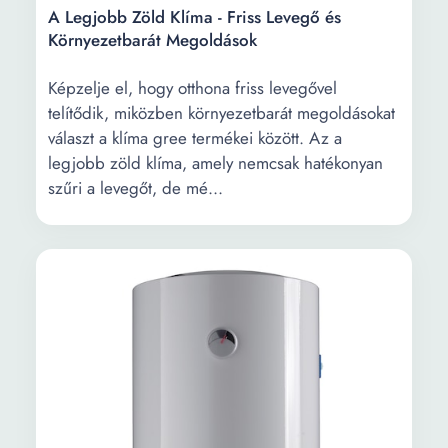
A Legjobb Zöld Klíma - Friss Levegő és
Környezetbarát Megoldások
Képzelje el, hogy otthona friss levegővel
telítődik, miközben környezetbarát megoldásokat
választ a klíma gree termékei között. Az a
legjobb zöld klíma, amely nemcsak hatékonyan
szűri a levegőt, de mé...