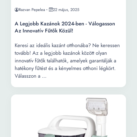
Razvan Pepelea
22 május, 2025
A Legjobb Kazánok 2024-ben - Válogasson
Az Innovatív Fűtők Közül!
Keresi az ideális kazánt otthonába? Ne keressen
tovább! Az a legjobb kazánok között olyan
innovatív fűtők találhatók, amelyek garantálják a
hatékony fűtést és a kényelmes otthoni légkört.
Válasszon a ...