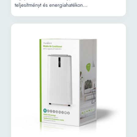
teljesítményt és energiahatékon...