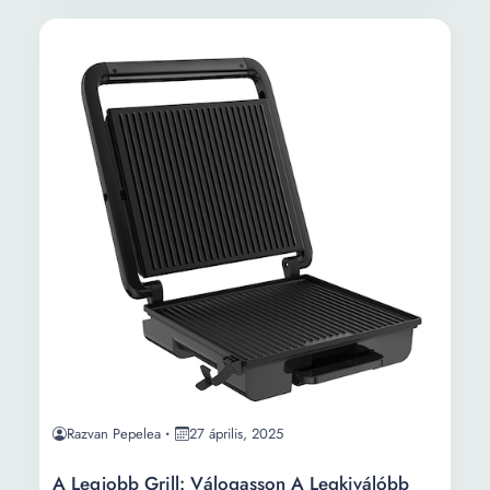
Razvan Pepelea
27 április, 2025
A Legjobb Grill: Válogasson A Legkiválóbb