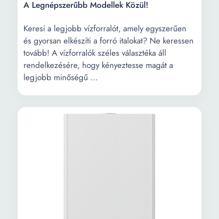
A Legnépszerűbb Modellek Közül!
Keresi a legjobb vízforralót, amely egyszerűen
és gyorsan elkészíti a forró italokat? Ne keressen
tovább! A vízforralók széles választéka áll
rendelkezésére, hogy kényeztesse magát a
legjobb minőségű ...