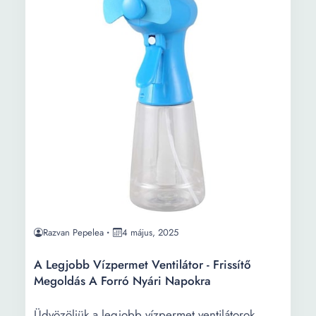
Razvan Pepelea
4 május, 2025
A Legjobb Vízpermet Ventilátor - Frissítő
Megoldás A Forró Nyári Napokra
Üdvözöljük a legjobb vízpermet ventilátorok