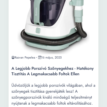
Razvan Pepelea
16 május, 2025
A Legjobb Porszívó Szőnyegekhez - Hatékony
Tisztítás A Legmakacsabb Foltok Ellen
Üdvözöljük a legjobb porszívók világában, ahol a
szőnyegek tisztítása gyerekjáték lesz! A
szőnyegporszívók kiváló minőségű teljesítményt
nyújtanak a legmakacsabb foltok eltávolításához.