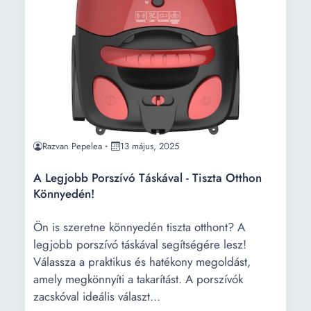
Razvan Pepelea
13 május, 2025
A Legjobb Porszívó Táskával - Tiszta Otthon
Könnyedén!
Ön is szeretne könnyedén tiszta otthont? A
legjobb porszívó táskával segítségére lesz!
Válassza a praktikus és hatékony megoldást,
amely megkönnyíti a takarítást. A porszívók
zacskóval ideális választ...