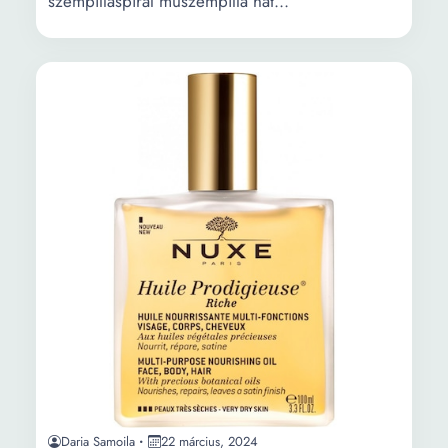
szempillaspirál műszempilla hat...
Daria Samoila
22 március, 2024