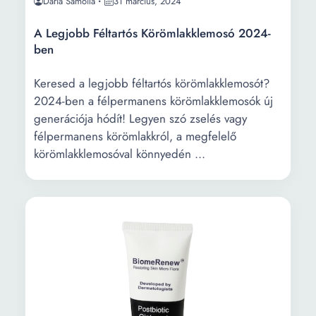
Daria Samoila
31 március, 2024
A Legjobb Féltartós Körömlakklemosó 2024-
ben
Keresed a legjobb féltartós körömlakklemosót?
2024-ben a félpermanens körömlakklemosók új
generációja hódít! Legyen szó zselés vagy
félpermanens körömlakkról, a megfelelő
körömlakklemosóval könnyedén ...