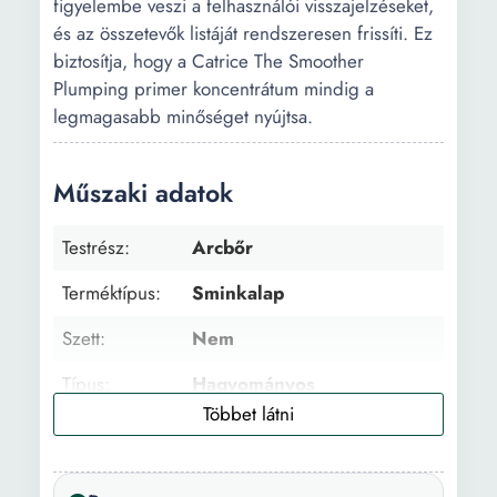
figyelembe veszi a felhasználói visszajelzéseket,
és az összetevők listáját rendszeresen frissíti. Ez
biztosítja, hogy a Catrice The Smoother
Plumping primer koncentrátum mindig a
legmagasabb minőséget nyújtsa.
Műszaki adatok
Testrész:
Arcbőr
Terméktípus:
Sminkalap
Szett:
Nem
Típus:
Hagyományos
Állag:
Folyékony
Fedés:
Magas