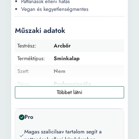
Pattanások elleni hatás
Vegan és kegyetlenségmentes
Műszaki adatok
Testrész:
Arcbőr
Terméktípus:
Sminkalap
Szett:
Nem
Típus:
Professzionális
Fedés:
Magas
Arcbőr típus:
Száraz Zsíros Vegyes
Pro
Tökéletlenségekkel
Érzékeny Érett bőr
Magas szalicilsav tartalom segít a
Normális