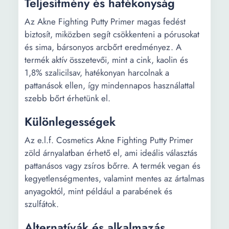
Teljesítmény és hatékonyság
Az Akne Fighting Putty Primer magas fedést
biztosít, miközben segít csökkenteni a pórusokat
és sima, bársonyos arcbőrt eredményez. A
termék aktív összetevői, mint a cink, kaolin és
1,8% szalicilsav, hatékonyan harcolnak a
pattanások ellen, így mindennapos használattal
szebb bőrt érhetünk el.
Különlegességek
Az e.l.f. Cosmetics Akne Fighting Putty Primer
zöld árnyalatban érhető el, ami ideális választás
pattanásos vagy zsíros bőrre. A termék vegan és
kegyetlenségmentes, valamint mentes az ártalmas
anyagoktól, mint például a parabének és
szulfátok.
Alternatívák és alkalmazás