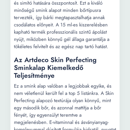
és simító hatására összpontosít. Ezt a kiváló
minőségű smink alapot minden bőrtípusra
tervezték, így bárki megtapasztalhatja annak
csodálatos előnyeit. A 15 ml-es kiszerelésben
kapható termék professzionális szintű ápolást
nyújt, miközben könnyű gél állaga garantálja a
tökéletes felvitelt és az egész nap tartó hatást.
Az Artdeco Skin Perfecting
Sminkalap Kiemelkedő
Teljesítménye
Ez a smink alap valóban a legjobbak egyike, és
nem véletlenül került fel a top 5 listánkra. A Skin
Perfecting alapozó textúrája olyan könnyű, mint
egy második bőr, és azonnal mattítja a bőr
fényét, így egyensúlyt teremtve a
megjelenésben. E-vitaminnal és ásványianyag-
komplexummal dúsított formulája hidratál, nyugtat