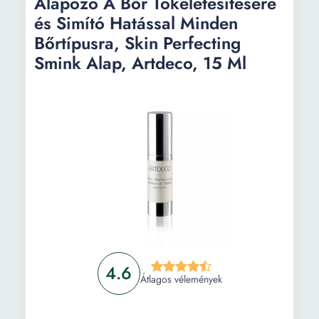
Alapozó A Bőr Tökéletesítésére
Alapozó lifting hatással, Ideal Lift, Revers, érett
és Simító Hatással Minden
bőrre, 16h, UV szűrő, 30ml, sz. 12
Bőrtípusra, Skin Perfecting
Smink Alap, Artdeco, 15 Ml
Információ
Vásárlási útmutató
Gyakori kérdések
4.6
Átlagos vélemények