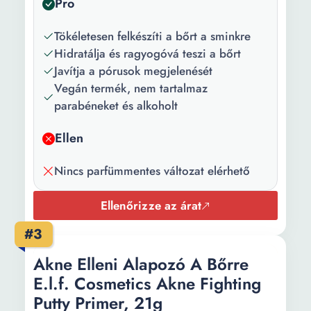
Pro
Arcbőr típus:
Száraz Zsíros Vegyes
Tökéletlenségekkel
Tökéletesen felkészíti a bőrt a sminkre
Érzékeny Érett bőr
Hidratálja és ragyogóvá teszi a bőrt
Normális
Javítja a pórusok megjelenését
Vegán termék, nem tartalmaz
Használat:
Nappal Éjszaka
parabéneket és alkoholt
Csomag
1 X Sminkalap
Ellen
tartalma:
Mennyiség:
15 ml
Nincs parfümmentes változat elérhető
Megjelenés:
Matt
Ellenőrizze az árat
Árnyalat neve:
00
#3
Akne Elleni Alapozó A Bőrre
E.l.f. Cosmetics Akne Fighting
Putty Primer, 21g