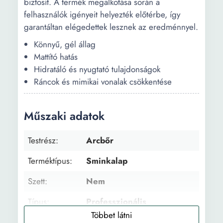
biztosít. A termék megalkotása során a
felhasználók igényeit helyezték előtérbe, így
garantáltan elégedettek lesznek az eredménnyel.
Könnyű, gél állag
Mattító hatás
Hidratáló és nyugtató tulajdonságok
Ráncok és mimikai vonalak csökkentése
Műszaki adatok
Testrész:
Arcbőr
Terméktípus:
Sminkalap
Szett:
Nem
Típus:
Professzionális
Állag:
Gél