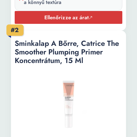
a könnyű textúra
Színkód:
00
Ellenőrizze az árat
#2
Sminkalap A Bőrre, Catrice The
Smoother Plumping Primer
Koncentrátum, 15 Ml