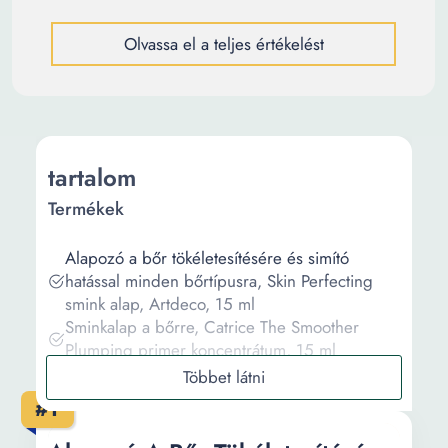
Olvassa el a teljes értékelést
tartalom
Termékek
Alapozó a bőr tökéletesítésére és simító
hatással minden bőrtípusra, Skin Perfecting
smink alap, Artdeco, 15 ml
Sminkalap a bőrre, Catrice The Smoother
Plumping primer koncentrátum, 15 ml
Akne elleni alapozó a bőrre e.l.f. Cosmetics
Akne Fighting Putty Primer, 21g
#1
Sminkalap, Melkior, Illuminátorok,
Száraz/kombinált/érett bőrre, 30 SPF, 15 ml