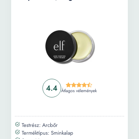
4.4
Átlagos vélemények
Testrész: Arcbőr
Terméktípus: Sminkalap