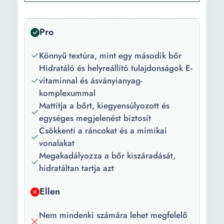
Arcbőr típus:
Száraz Zsíros Vegyes
Pro
Tökéletlenségekkel
Érzékeny Érett bőr
Könnyű textúra, mint egy második bőr
Normális
Hidratáló és helyreállító tulajdonságok E-
Életkor:
20+ év
vitaminnal és ásványianyag-
komplexummal
Előnyök:
Hidratáló Nyugtatás Mattító
Mattítja a bőrt, kiegyensúlyozott és
egységes megjelenést biztosít
Csomag
1 X Sminkalap
Csökkenti a ráncokat és a mimikai
tartalma:
vonalakat
Mennyiség:
15 ml
Megakadályozza a bőr kiszáradását,
hidratáltan tartja azt
Súly:
15 g
Ellen
Megjelenés:
Matt
Árnyalat neve:
Színtelen
Nem mindenki számára lehet megfelelő