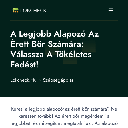
A Legjobb Alapozó Az
Érett Bőr Számára:
Válassza A Tökéletes
Fedést!
Lokcheck.hu
Szépségápolás
Keresi a legjobb alapozót az érett bőr számára? Ne
keressen tovább! Az érett bőr megérdemli a
legjobbat, és mi segítünk megtalálni azt. Az alapozó