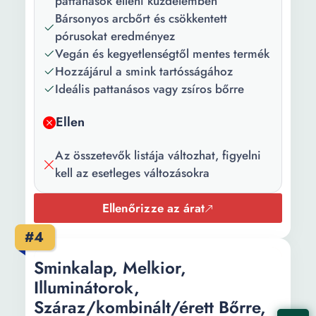
pattanások elleni küzdelemben
Súly:
21 g
Bársonyos arcbőrt és csökkentett
pórusokat eredményez
Árnyalat neve:
zöld
Vegán és kegyetlenségtől mentes termék
Hozzájárul a smink tartósságához
Színkód:
09
Ideális pattanásos vagy zsíros bőrre
Ellen
Az összetevők listája változhat, figyelni
kell az esetleges változásokra
Ellenőrizze az árat
#4
Sminkalap, Melkior,
Illuminátorok,
Száraz/kombinált/érett Bőrre,