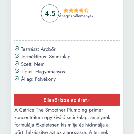
4.5
Átlagos vélemények
Testrész: Arcbőr
Terméktípus: Sminkalap
Szett: Nem
Típus: Hagyományos
Állag: Folyékony
Ellenőrizze az árat
A Catrice The Smoother Plumping primer
koncentrátum egy kiváló sminkalap, amelynek
formulája tökéletesen kisimítja és hidratálja a
bőrt, felkészítve azt az alapozásra. A termék