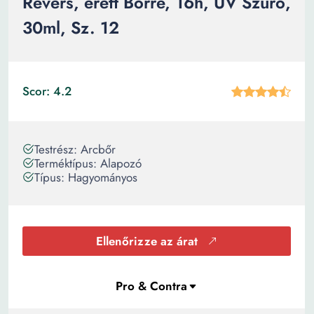
Revers, érett Bőrre, 16h, UV Szűrő,
30ml, Sz. 12
Scor: 4.2
Testrész: Arcbőr
Terméktípus: Alapozó
Típus: Hagyományos
Ellenőrizze az árat