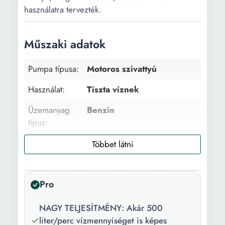
használatra tervezték.
Műszaki adatok
Pumpa típusa:
Motoros szivattyú
Használat:
Tiszta víznek
Üzemanyag
Benzin
típus:
Motor típusa:
Termikus
Maximális
30000 l/h
áramlás:
Pro
Nyomómagasság:
23 m
NAGY TELJESÍTMÉNY: Akár 500
Szívómélység:
7 m
liter/perc vízmennyiséget is képes