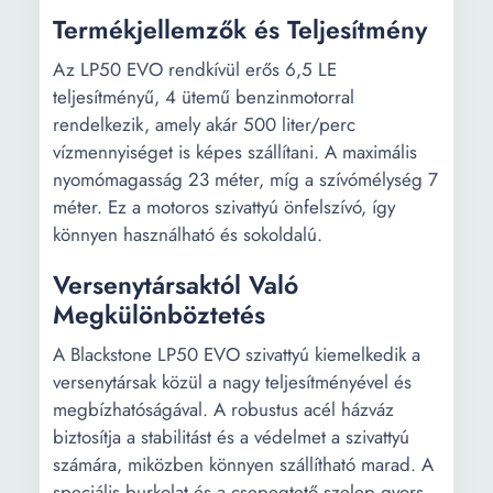
Termékjellemzők és Teljesítmény
Az LP50 EVO rendkívül erős 6,5 LE
teljesítményű, 4 ütemű benzinmotorral
rendelkezik, amely akár 500 liter/perc
vízmennyiséget is képes szállítani. A maximális
nyomómagasság 23 méter, míg a szívómélység 7
méter. Ez a motoros szivattyú önfelszívó, így
könnyen használható és sokoldalú.
Versenytársaktól Való
Megkülönböztetés
A Blackstone LP50 EVO szivattyú kiemelkedik a
versenytársak közül a nagy teljesítményével és
megbízhatóságával. A robustus acél házváz
biztosítja a stabilitást és a védelmet a szivattyú
számára, miközben könnyen szállítható marad. A
speciális burkolat és a csepegtető szelep gyors