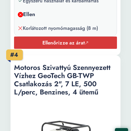
Egyszerű használat és karbantartás
Maximális
60000 l/h
Ellen
áramlás:
Korlátozott nyomómagasság (8 m)
Nyomómagasság:
8 m
Maximális
3 bar
Ellenőrizze az árat
nyomás:
#4
Motoros Szivattyú Szennyezett
Vízhez GeoTech GB-TWP
Csatlakozás 2", 7 LE, 500
L/perc, Benzines, 4 ütemű