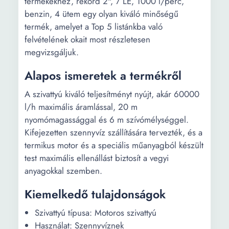
termékekhez, rekord 2", 7 LE, 1000 l/perc,
benzin, 4 ütem egy olyan kiváló minőségű
termék, amelyet a Top 5 listánkba való
felvételének okait most részletesen
megvizsgáljuk.
Alapos ismeretek a termékről
A szivattyú kiváló teljesítményt nyújt, akár 60000
l/h maximális áramlással, 20 m
nyomómagassággal és 6 m szívómélységgel.
Kifejezetten szennyvíz szállítására tervezték, és a
termikus motor és a speciális műanyagból készült
test maximális ellenállást biztosít a vegyi
anyagokkal szemben.
Kiemelkedő tulajdonságok
Szivattyú típusa: Motoros szivattyú
Használat: Szennyvíznek