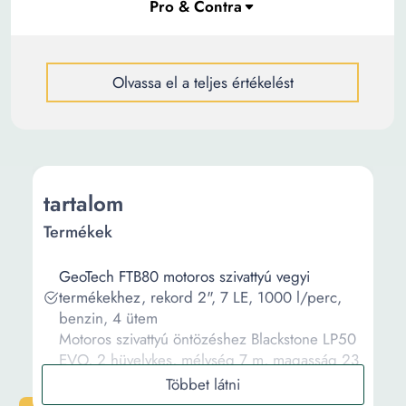
Olvassa el a teljes értékelést
tartalom
Termékek
GeoTech FTB80 motoros szivattyú vegyi
termékekhez, rekord 2", 7 LE, 1000 l/perc,
benzin, 4 ütem
Motoros szivattyú öntözéshez Blackstone LP50
EVO, 2 hüvelykes, mélység 7 m, magasság 23
m, 6,5 LE, 500 l/perc, benzin, 4 ütemű,
Önfelszívó