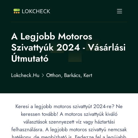
A Legjobb Motoros
Szivattyúk 2024 - Vásárlási
Útmutató
Lokcheck.hu
Otthon, Barkács, Kert
Keresi a legjobb motoros szivattyút 2024-re? Ne
keressen tovább! A motoros szivattyúk kiváló
választások szennyezett víz vagy háztartási
felhasználásra. A legjobb motoros szivattyú nemcsak
hatékony, de megbízható is. Fedezze fel a legújabb