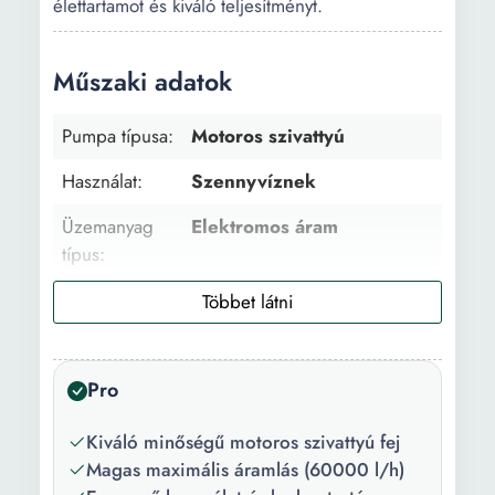
élettartamot és kiváló teljesítményt.
Műszaki adatok
Pumpa típusa:
Motoros szivattyú
Használat:
Szennyvíznek
Üzemanyag
Elektromos áram
típus:
Csomag
1 szivattyú
tartalma:
Szín:
Ezüstszín
Pro
Motor típusa:
Elektromos
Kiváló minőségű motoros szivattyú fej
Szívócsonk
3 inch
Magas maximális áramlás (60000 l/h)
átmérője: