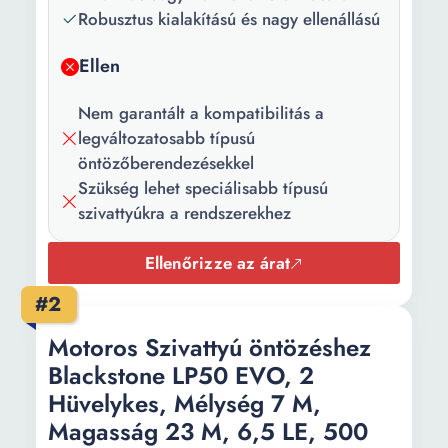
Robusztus kialakítású és nagy ellenállású
Ellen
Nem garantált a kompatibilitás a
legváltozatosabb típusú
öntözőberendezésekkel
Szükség lehet speciálisabb típusú
szivattyúkra a rendszerekhez
Ellenőrizze az árat
#2
Motoros Szivattyú öntözéshez
Blackstone LP50 EVO, 2
Hüvelykes, Mélység 7 M,
Magasság 23 M, 6,5 LE, 500