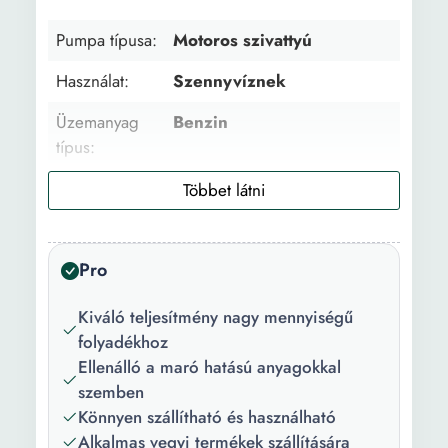
Pumpa típusa:
Motoros szivattyú
Használat:
Szennyvíznek
Üzemanyag
Benzin
típus:
Motor típusa:
Termikus
Maximális
60000 l/h
áramlás:
Pro
Nyomómagasság:
20 m
Kiváló teljesítmény nagy mennyiségű
Szívómélység:
6 m
folyadékhoz
Ellenálló a maró hatású anyagokkal
szemben
Könnyen szállítható és használható
Alkalmas vegyi termékek szállítására