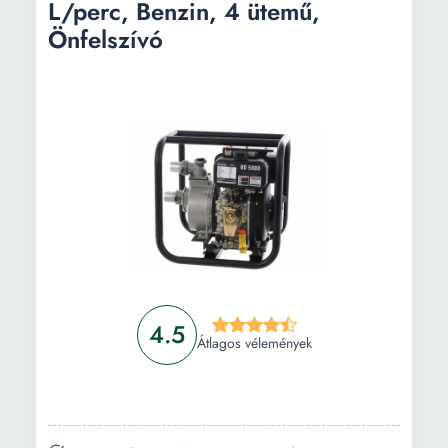
L/perc, Benzin, 4 ütemű,
Önfelszívó
4.5
Átlagos vélemények