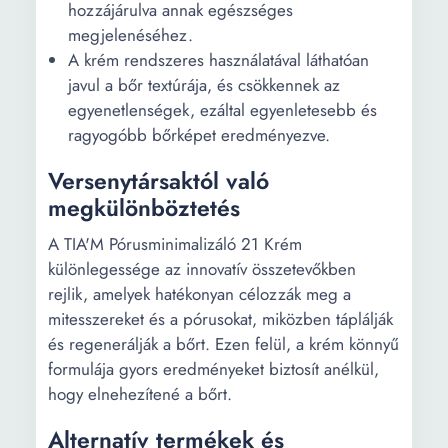
hozzájárulva annak egészséges
megjelenéséhez.
A krém rendszeres használatával láthatóan
javul a bőr textúrája, és csökkennek az
egyenetlenségek, ezáltal egyenletesebb és
ragyogóbb bőrképet eredményezve.
Versenytársaktól való
megkülönböztetés
A TIA'M Pórusminimalizáló 21 Krém
különlegessége az innovatív összetevőkben
rejlik, amelyek hatékonyan célozzák meg a
mitesszereket és a pórusokat, miközben táplálják
és regenerálják a bőrt. Ezen felül, a krém könnyű
formulája gyors eredményeket biztosít anélkül,
hogy elnehezítené a bőrt.
Alternatív termékek és