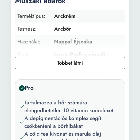
Műszaki adatok
Terméktípus:
Arckrém
Testrész:
Arcbőr
Használat:
Nappal Éjszaka
Típus:
Luxus Professzionális
Fő összetevő:
Hialuronsav Zöld tea
kivonat Marula Olaj
Pro
Életkor:
20+ év
Arcbőr típus:
Zsíros Vegyes
Tartalmazza a bőr számára
Tökéletlenségekkel
elengedhetetlen 10 vitamin komplexet
Normális
A depigmentációs komplex segít
csökkenteni a bőrhibákat
Állag:
Krém
A zöld tea kivonat és marula olaj