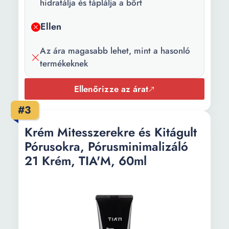
hidratálja és táplálja a bőrt
Tulajdonságok:
Parabénmentes Vitaminok
Festékmentes Hidratáló
Ellen
Vegán Egészséges és
fényes megjelenést
Az ára magasabb lehet, mint a hasonló
kölcsönöz Növeli a bőr
termékeknek
feszességét és sűrűségét
Állatokon nem tesztelt
Ellenőrizze az árat
#3
Krém Mitesszerekre és Kitágult
Pórusokra, Pórusminimalizáló
21 Krém, TIA'M, 60ml