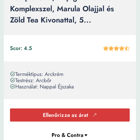
Komplexszel, Marula Olajjal és
Zöld Tea Kivonattal, 5...
Scor: 4.5
Terméktípus: Arckrém
Testrész: Arcbőr
Használat: Nappal Éjszaka
Ellenőrizze az árat