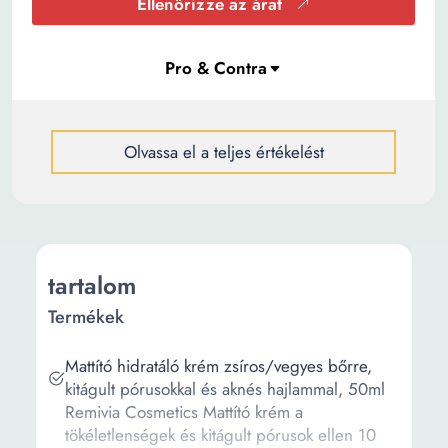
Ellenőrizze az árat
Olvassa el a teljes értékelést
tartalom
Termékek
Mattító hidratáló krém zsíros/vegyes bőrre,
kitágult pórusokkal és aknés hajlammal, 50ml
Remivia Cosmetics Mattító krém a
tökéletlenségek és kitágult pórusok ellen 10