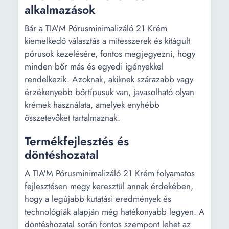
alkalmazások
Bár a TIA'M Pórusminimalizáló 21 Krém
kiemelkedő választás a mitesszerek és kitágult
pórusok kezelésére, fontos megjegyezni, hogy
minden bőr más és egyedi igényekkel
rendelkezik. Azoknak, akiknek szárazabb vagy
érzékenyebb bőrtípusuk van, javasolható olyan
krémek használata, amelyek enyhébb
összetevőket tartalmaznak.
Termékfejlesztés és
döntéshozatal
A TIA'M Pórusminimalizáló 21 Krém folyamatos
fejlesztésen megy keresztül annak érdekében,
hogy a legújabb kutatási eredmények és
technológiák alapján még hatékonyabb legyen. A
döntéshozatal során fontos szempont lehet az