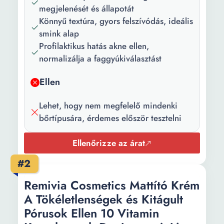
Tulajdonságok:
Nem mitesszerképző
megjelenését és állapotát
képlet, Aktív növényi
Könnyű textúra, gyors felszívódás, ideális
összetevők, ásványi olaj
smink alap
nélkül, parabéneek nélkül
Profilaktikus hatás akne ellen,
normalizálja a faggyúkiválasztást
Ellen
Lehet, hogy nem megfelelő mindenki
bőrtípusára, érdemes először tesztelni
Ellenőrizze az árat
#2
Remivia Cosmetics Mattító Krém
A Tökéletlenségek és Kitágult
Pórusok Ellen 10 Vitamin