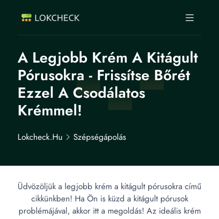
A Legjobb Krém A Kitágult
Pórusokra - Frissítse Bőrét
Ezzel A Csodálatos
Krémmel!
Lokcheck.hu
Szépségápolás
Üdvözöljük a legjobb krém a kitágult pórusokra című
cikkünkben! Ha Ön is küzd a kitágult pórusok
problémájával, akkor itt a megoldás! Az ideális krém