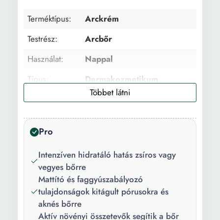
Terméktípus:
Arckrém
Testrész:
Arcbőr
Használat:
Nappal
Típus:
Dermakozmetikum
Fő összetevő:
Aloe Vera Kamilla kivonat
Zsálya Allantoin Levendula
Tea fa Hialuronsav
Pro
Életkor:
15+ év
Intenzíven hidratáló hatás zsíros vagy
Kollekció:
Természetes hidratáció
vegyes bőrre
Mattító és faggyúszabályozó
Arcbőr típus:
Zsíros
tulajdonságok kitágult pórusokra és
aknés bőrre
Állag:
Krém
Aktív növényi összetevők segítik a bőr