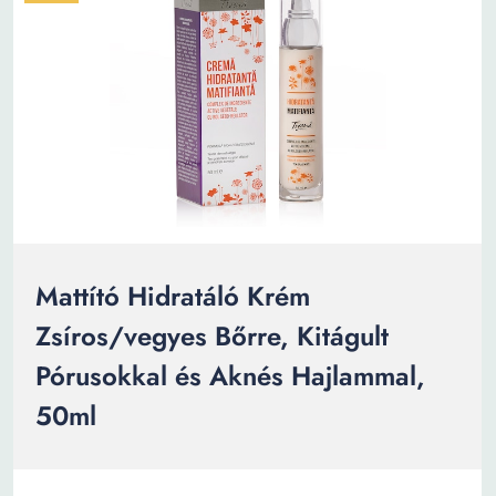
Mattító Hidratáló Krém
Zsíros/vegyes Bőrre, Kitágult
Pórusokkal és Aknés Hajlammal,
50ml