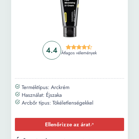
4.4
Átlagos vélemények
Terméktípus: Arckrém
Használat: Éjszaka
Arcbőr típus: Tökéletlenségekkel
Ellenőrizze az árat