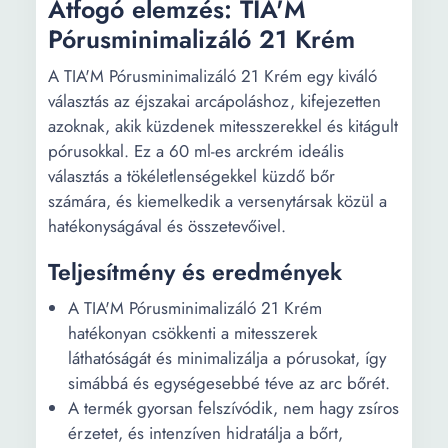
Átfogó elemzés: TIA'M
Pórusminimalizáló 21 Krém
A TIA'M Pórusminimalizáló 21 Krém egy kiváló
választás az éjszakai arcápoláshoz, kifejezetten
azoknak, akik küzdenek mitesszerekkel és kitágult
pórusokkal. Ez a 60 ml-es arckrém ideális
választás a tökéletlenségekkel küzdő bőr
számára, és kiemelkedik a versenytársak közül a
hatékonyságával és összetevőivel.
Teljesítmény és eredmények
A TIA'M Pórusminimalizáló 21 Krém
hatékonyan csökkenti a mitesszerek
láthatóságát és minimalizálja a pórusokat, így
simábbá és egységesebbé téve az arc bőrét.
A termék gyorsan felszívódik, nem hagy zsíros
érzetet, és intenzíven hidratálja a bőrt,