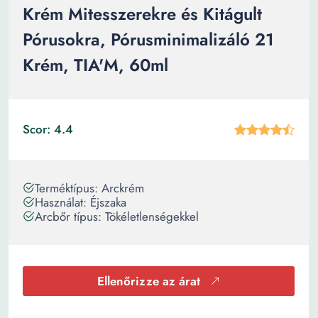
Krém Mitesszerekre és Kitágult
Pórusokra, Pórusminimalizáló 21
Krém, TIA'M, 60ml
Scor: 4.4
Terméktípus: Arckrém
Használat: Éjszaka
Arcbőr típus: Tökéletlenségekkel
Ellenőrizze az árat