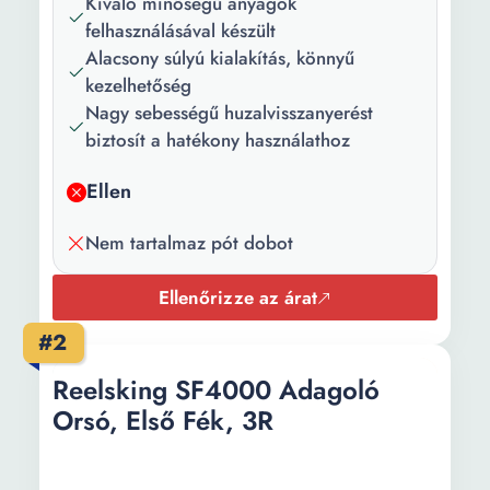
Kiváló minőségű anyagok
felhasználásával készült
Forgó
170 m
Alacsony súlyú kialakítás, könnyű
kapacitása:
kezelhetőség
Nagy sebességű huzalvisszanyerést
Szín:
Fekete
biztosít a hatékony használathoz
Anyag:
Grafit
Ellen
Fogantyú
Alumínium
anyaga:
Nem tartalmaz pót dobot
Súly:
403 g
Ellenőrizze az árat
#2
Reelsking SF4000 Adagoló
Orsó, Első Fék, 3R