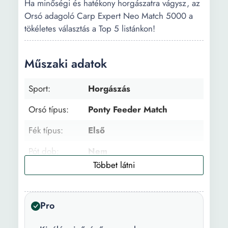
Ha minőségi és hatékony horgászatra vágysz, az
Orsó adagoló Carp Expert Neo Match 5000 a
tökéletes választás a Top 5 listánkon!
Műszaki adatok
Sport:
Horgászás
Orsó típus:
Ponty Feeder Match
Fék típus:
Első
Pót dob:
Nem
Méret:
5000
Csapágyak
5+1
Pro
száma:
Zsinórbehúzás:
5.2:1