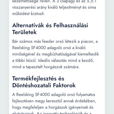
kezelhetősége révén. A 3 csapágy és az 5,5:1
visszanyerési arány kiváló teljesítményt és sima
működést biztosít.
Alternatívák és Felhasználási
Területek
Bár számos más feeder orsó létezik a piacon, a
Reelsking SF4000 adagoló orsó a kiváló
minőségével és megbízhatóságával kiemelkedik
a többi közül. Ideális választás mind a kezdő,
mind a tapasztalt horgászok számára.
Termékfejlesztés és
Döntéshozatali Faktorok
A Reelsking SF4000 adagoló orsó folyamatos
fejlesztésen megy keresztül annak érdekében,
hogy megfeleljen a horgászok igényeinek és
elvárásainak. Az innovatív technológiák és a