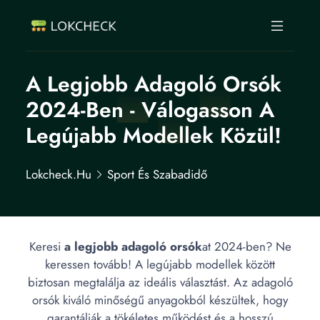
A Legjobb Adagoló Orsók
2024-Ben - Válogasson A
Legújabb Modellek Közül!
Lokcheck.hu
Sport És Szabadidő
Keresi
a legjobb adagoló orsók
at 2024-ben? Ne
keressen tovább! A legújabb modellek között
biztosan megtalálja az ideális választást. Az adagoló
orsók kiváló minőségű anyagokból készültek, hogy
garantálják a tökéletes működést és a hosszú