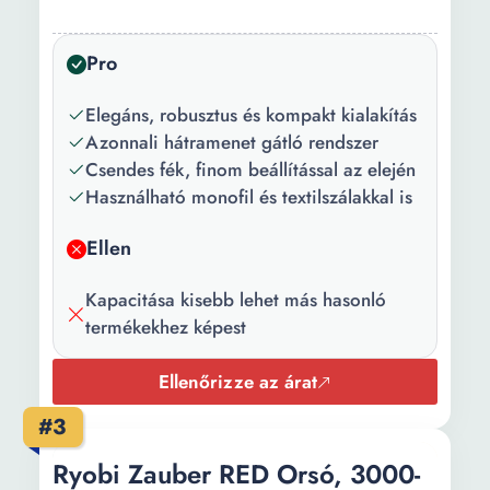
Csapágyak
3
Pro
száma:
Zsinórbehúzás:
5.5:1
Elegáns, robusztus és kompakt kialakítás
Azonnali hátramenet gátló rendszer
Forgó
155 m
Csendes fék, finom beállítással az elején
kapacitása:
Használható monofil és textilszálakkal is
Dob anyaga:
Alumínium
Ellen
Súly:
278 g
Kapacitása kisebb lehet más hasonló
termékekhez képest
Ellenőrizze az árat
#3
Ryobi Zauber RED Orsó, 3000-