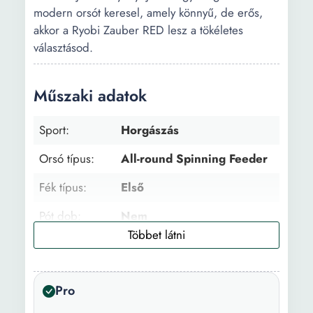
modern orsót keresel, amely könnyű, de erős,
akkor a Ryobi Zauber RED lesz a tökéletes
választásod.
Műszaki adatok
Sport:
Horgászás
Orsó típus:
All-round Spinning Feeder
Fék típus:
Első
Pót dob:
Nem
Méret:
3000
Csapágyak
9+1
Pro
száma: