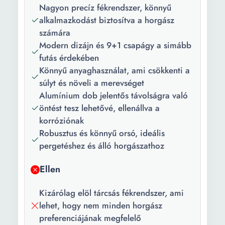
Zsinórbehúzás:
5.1:1
Nagyon precíz fékrendszer, könnyű
alkalmazkodást biztosítva a horgász
Forgó
170 m
számára
kapacitása:
Modern dizájn és 9+1 csapágy a simább
futás érdekében
Anyag:
Alumínium
Könnyű anyaghasználat, ami csökkenti a
Súly:
270 g
súlyt és növeli a merevséget
Alumínium dob jelentős távolságra való
öntést tesz lehetővé, ellenállva a
korróziónak
Robusztus és könnyű orsó, ideális
pergetéshez és álló horgászathoz
Ellen
Kizárólag elöl tárcsás fékrendszer, ami
lehet, hogy nem minden horgász
preferenciájának megfelelő