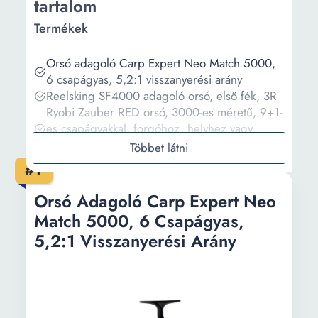
tartalom
Termékek
Orsó adagoló Carp Expert Neo Match 5000,
6 csapágyas, 5,2:1 visszanyerési arány
Reelsking SF4000 adagoló orsó, első fék, 3R
Ryobi Zauber RED orsó, 3000-es méretű, 9+1-
es csapágyakkal, forgóhoz, helyhez vagy
adagolóhoz
Orsó adagoló Baracuda Feeder Evolution 60,
#1
7 csapágyas
Hurricane Feeder 40 Baracuda álló-adagoló
Orsó Adagoló Carp Expert Neo
orsó első fékkel
Match 5000, 6 Csapágyas,
5,2:1 Visszanyerési Arány
Információ
Vásárlási útmutató
Gyakori kérdések