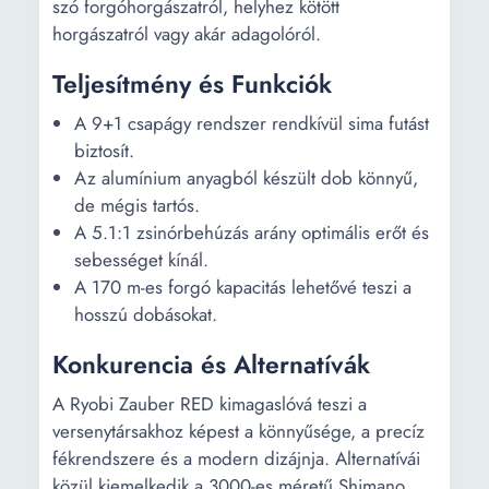
szó forgóhorgászatról, helyhez kötött
horgászatról vagy akár adagolóról.
Teljesítmény és Funkciók
A 9+1 csapágy rendszer rendkívül sima futást
biztosít.
Az alumínium anyagból készült dob könnyű,
de mégis tartós.
A 5.1:1 zsinórbehúzás arány optimális erőt és
sebességet kínál.
A 170 m-es forgó kapacitás lehetővé teszi a
hosszú dobásokat.
Konkurencia és Alternatívák
A Ryobi Zauber RED kimagaslóvá teszi a
versenytársakhoz képest a könnyűsége, a precíz
fékrendszere és a modern dizájnja. Alternatívái
közül kiemelkedik a 3000-es méretű Shimano