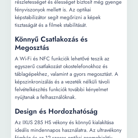
részletességet és élességet biztosít még gyenge
fényviszonyok mellett is. Az optikai
képstabilizátor segít megőrizni a képek
tisztaságát és a filmek stabilitását.
Könnyű Csatlakozás és
Megosztás
A Wi-Fi és NFC funkciók lehetővé teszik az
egyszerű csatlakozást okostelefonokhoz és
táblagépekhez, valamint a gyors megosztást. A
képszinkronizálás és a vezeték nélküli távoli
felvételkészítés funkciók további kényelmet
nyújtanak a felhasználóknak.
Design és Hordozhatóság
Az IXUS 285 HS vékony és könnyű kialakítása
ideális mindennapos használatra. Az ultravékony
fémház és az 12-szeres optikai zoomobjektív