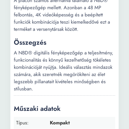
A piacon számos alternatíva található a NBD®
fényképezőgép mellett. Azonban a 48 MP
felbontás, 4K videóképesség és a beépített
funkciók kombinációja teszi kiemelkedővé ezt a
terméket a versenytársak között.
Összegzés
A NBD® digitális fényképezőgép a teljesítmény,
funkcionalitás és könnyű kezelhetőség tökéletes
kombinációját nyújtja. Ideális választás mindazok
számára, akik szeretnék megörökíteni az élet
legszebb pillanatait kivételes minőségben és
stílusban.
Műszaki adatok
Típus:
Kompakt