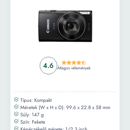
Információ
Vásárlási útmutató
Gyakori kérdések
4.6
Átlagos vélemények
Típus: Kompakt
Méretek (W x H x D): 99.6 x 22.8 x 58 mm
Súly: 147 g
Szín: Fekete
Képérzékelő mérete: 1/2.3 inch