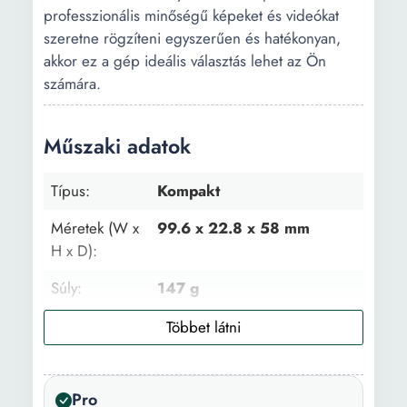
professzionális minőségű képeket és videókat
szeretne rögzíteni egyszerűen és hatékonyan,
akkor ez a gép ideális választás lehet az Ön
számára.
Műszaki adatok
Típus:
Kompakt
Méretek (W x
99.6 x 22.8 x 58 mm
H x D):
Súly:
147 g
Szín:
Fekete
Képérzékelő
1/2.3 inch
mérete:
Pro