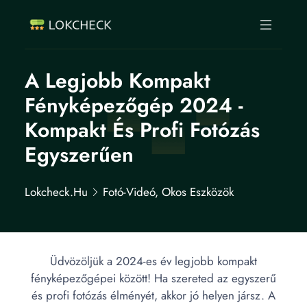
A Legjobb Kompakt
Fényképezőgép 2024 -
Kompakt És Profi Fotózás
Egyszerűen
Lokcheck.hu
Fotó-Videó, Okos Eszközök
Üdvözöljük a 2024-es év legjobb kompakt
fényképezőgépei között! Ha szereted az egyszerű
és profi fotózás élményét, akkor jó helyen jársz. A