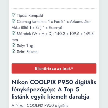
típusa:
Elem/Akkumulátor
Li-Ion NB-11LH
Típus: Kompakt
típusa:
Csomag tartalma: 1 x Fedő 1 x Akkumulátor
Akku töltő 1 x Szíj 1 x Esernyő
Akkumulátor
Li-Ion
Méretek (W x H x D): 140.2 x 109.6 x 149.8
típusa:
mm
Memóriahely
SD SDXC SDHC
Súly: 1 kg
típusa:
Szín: Fekete
Kijelző típusa:
LCD
Ellenőrizze az árat
Kijelző átmérő:
3 inch
Nikon COOLPIX P950 digitális
Alapértelmezett
Portré Tájkép Éjszaka
beállítások:
fényképezőgép: A Top 5
listánk egyik kiemelt darabja
Funkciók:
Autofókusz Önidőzítő
A Nikon COOLPIX P950 digitális
Képstabilizátor:
Optikai