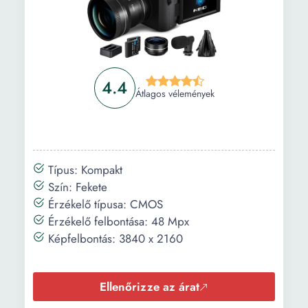
típusa:
Akkumulátor
Li-Ion
típusa:
Memóriahely
SD SDXC SDHC
4.4
típusa:
Átlagos vélemények
Kijelző típusa:
LCD
Kijelző átmérő:
8.1 cm
Típus: Kompakt
Képkereső
Elektronikus kereső
Szín: Fekete
típusa:
Érzékelő típusa: CMOS
Érzékelő felbontása: 48 Mpx
Funkciók:
Autofókusz
Képfelbontás: 3840 x 2160
Exponálás::
+/-2 EV - 1/3 EV szinttel
Ellenőrizze az árat