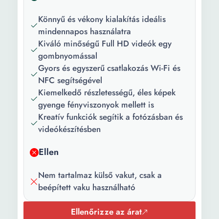
Érzékelő
CMOS
Könnyű és vékony kialakítás ideális
típusa:
mindennapos használatra
Automatikus
80 - 3200
Kiváló minőségű Full HD videók egy
ISO
gombnyomással
érzékenység:
Gyors és egyszerű csatlakozás Wi-Fi és
NFC segítségével
ISO
3200
Kiemelkedő részletességű, éles képek
érzékenység:
gyenge fényviszonyok mellett is
Kreatív funkciók segítik a fotózásban és
Érzékelő
20.2 Mpx
videókészítésben
felbontása:
Képfelbontás:
4608 x 3072 4608 x
Ellen
2592 3456 x 3456 3264
x 2448 3264 x 1832
Nem tartalmaz külső vakut, csak a
3264 x 2176 2448 x
beépített vaku használható
2448 2048 x 1536 2048
x 1368 1920 x 1080 1536
Ellenőrizze az árat