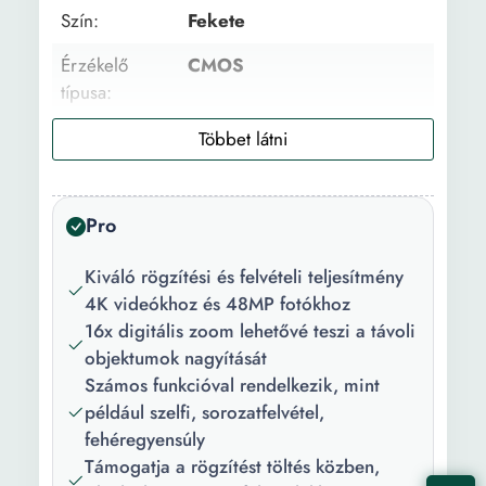
Szín:
Fekete
Érzékelő
CMOS
típusa:
Érzékelő
48 Mpx
felbontása:
Képfelbontás:
3840 x 2160
Pro
Fókusz
10-35 mm
Kiváló rögzítési és felvételi teljesítmény
távolság (mm):
4K videókhoz és 48MP fotókhoz
16x digitális zoom lehetővé teszi a távoli
objektumok nagyítását
Számos funkcióval rendelkezik, mint
például szelfi, sorozatfelvétel,
fehéregyensúly
Támogatja a rögzítést töltés közben,