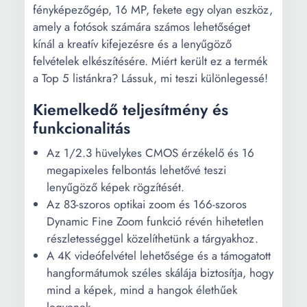
fényképezőgép, 16 MP, fekete egy olyan eszköz,
Exponálás:
+ / - 2 EV 1/3 EV
amely a fotósok számára számos lehetőséget
lépésben
kínál a kreatív kifejezésre és a lenyűgöző
felvételek elkészítésére. Miért került ez a termék
Külső vakuval
Canon
a Top 5 listánkra? Lássuk, mi teszi különlegessé!
kompatibilis
márka:
Kiemelkedő teljesítmény és
funkcionalitás
Az 1/2.3 hüvelykes CMOS érzékelő és 16
megapixeles felbontás lehetővé teszi
lenyűgöző képek rögzítését.
Az 83-szoros optikai zoom és 166-szoros
Dynamic Fine Zoom funkció révén hihetetlen
részletességgel közelíthetünk a tárgyakhoz.
A 4K videófelvétel lehetősége és a támogatott
hangformátumok széles skálája biztosítja, hogy
mind a képek, mind a hangok élethűek