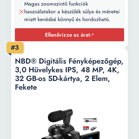
x 3072 3456 x 3456
Magas zoomszintű funkciók
használatakor a készülék súlya és méretei
Videó
4K ( 2160p @ 30 fps )
miatt kevésbé könnyű és hordozható.
felbontás:
Optikai
83x
Ellenőrizze az árat
nagyítás::
#3
Képformátum:
JPEG RAW
NBD® Digitális Fényképezőgép,
Videófelvétel
MP4
3,0 Hüvelykes IPS, 48 MP, 4K,
formátuma:
32 GB-os SD-kártya, 2 Elem,
Fekete
Támogatott
AAC
hangformátum:
Kapcsolódás:
Bluetooth USB Wi-Fi HDMI
Wireless:
Igen
Tápellátás
Akkumulátor