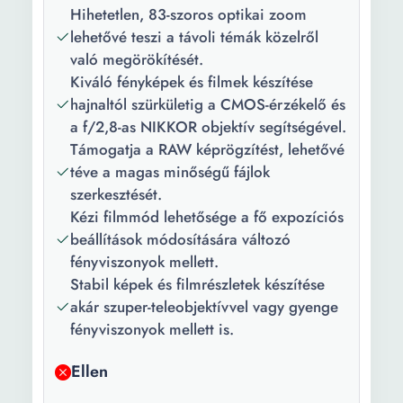
Hihetetlen, 83-szoros optikai zoom
Képérzékelő
1/2.3 inch
lehetővé teszi a távoli témák közelről
mérete:
való megörökítését.
Érzékelő
CMOS
Kiváló fényképek és filmek készítése
típusa:
hajnaltól szürkületig a CMOS-érzékelő és
a f/2,8-as NIKKOR objektív segítségével.
Automatikus
100 - 1600
Támogatja a RAW képrögzítést, lehetővé
ISO
téve a magas minőségű fájlok
érzékenység:
szerkesztését.
Kézi filmmód lehetősége a fő expozíciós
ISO
6400
beállítások módosítására változó
érzékenység:
fényviszonyok mellett.
Érzékelő
16 Mpx
Stabil képek és filmrészletek készítése
felbontása:
akár szuper-teleobjektívvel vagy gyenge
fényviszonyok mellett is.
Képfelbontás:
4608 x 3456 3264 x
2448 2272 x 1704 1600 x
Ellen
1200 4608 x 2592 4608