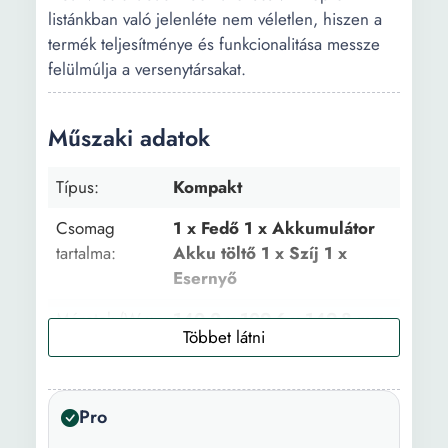
listánkban való jelenléte nem véletlen, hiszen a
termék teljesítménye és funkcionalitása messze
felülmúlja a versenytársakat.
Műszaki adatok
Típus:
Kompakt
Csomag
1 x Fedő 1 x Akkumulátor
tartalma:
Akku töltő 1 x Szíj 1 x
Esernyő
Méretek (W x
140.2 x 109.6 x 149.8 mm
H x D):
Súly:
1 kg
Pro
Szín:
Fekete