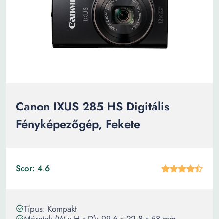
Canon IXUS 285 HS Digitális
Fényképezőgép, Fekete
Scor: 4.6
Típus: Kompakt
Méretek (W x H x D): 99.6 x 22.8 x 58 mm