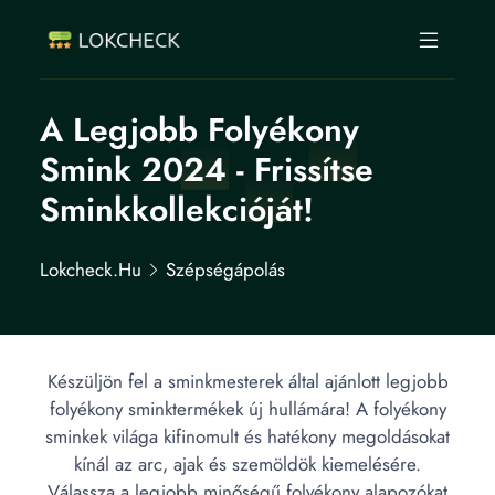
A Legjobb Folyékony
Smink 2024 - Frissítse
Sminkkollekcióját!
Lokcheck.hu
Szépségápolás
Készüljön fel a sminkmesterek által ajánlott legjobb
folyékony sminktermékek új hullámára! A folyékony
sminkek világa kifinomult és hatékony megoldásokat
kínál az arc, ajak és szemöldök kiemelésére.
Válassza a legjobb minőségű folyékony alapozókat