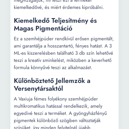
megvizsgáljuk, mi teszi ezt a terméket
kiemelkedővé, és miért érdemes kipróbálni.
Kiemelkedő Teljesítmény és
Magas Pigmentáció
Ez a szemhéjpúder rendkívül erősen pigmentált,
ami garantálja a hosszantartó, fényes hatást. A 3
ML-es kiszerelésben található 3 db szín lehetővé
teszi a kreatív sminkelést, miközben a keverhető
formula könnyűvé teszi az alkalmazást.
Különböztető Jellemzők a
Versenytársaktól
A Vaxiuja fémes folyékony szemhéjpúder
multikromatikus hatással rendelkezik, amely
egyedivé teszi a terméket. A gyöngyházfényű
pigmentek különböző szögben változtatják
színüket, így minden felvitelnél újabb