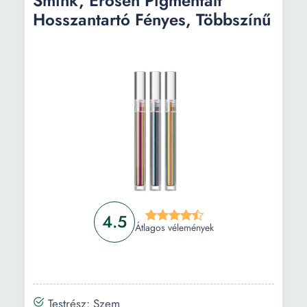
Smink, Erősen Pigmentált
Hosszantartó Fényes, Többszínű
4.5
Átlagos vélemények
Testrész: Szem