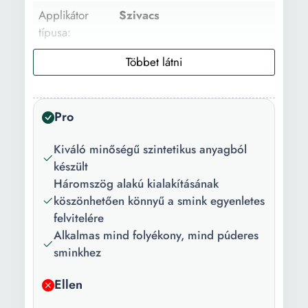
Applikátor
Szivacs
típusa:
Szett:
Igen
Típus:
Hagyományos
Pro
Használat:
Alapozó felviteléhez
Korrektor Púder Alapozók
Kiváló minőségű szintetikus anyagból
Szín:
Fekete
készült
Háromszög alakú kialakításának
Applikátor
Szintetikus
köszönhetően könnyű a smink egyenletes
anyaga:
felvitelére
Alkalmas mind folyékony, mind púderes
Darabok
4
sminkhez
száma:
Ellen