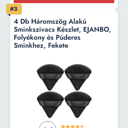
#3
4 Db Háromszög Alakú
Sminkszivacs Készlet, EJANBO,
Folyékony és Púderes
Sminkhez, Fekete