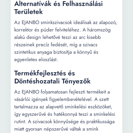
Alternatívák és Felhasználási
Területek
Az EJANBO sminkszivacsok ideálisak az alapozó,
korrektor és púder felviteléhez. A háromszög
alakú design lehetővé teszi az arc kisebb
részeinek precíz fedését, míg a szivacs
szintetikus anyaga biztosítja a könnyű és
egyenletes eloszlást.
Termékfejlesztés és
Döntéshozatali Tényezők
Az EJANBO folyamatosan fejleszti termékeit a
vásárlói igények figyelembevételével. A szett
tartalmazza az alapvető sminkelési eszközöket,
így egyszerűvé és hatékonnyá teszi a sminkelési
rutint. A szivacsok könnyűsége és praktikussága
miatt gyorsan népszerűvé váltak a smink