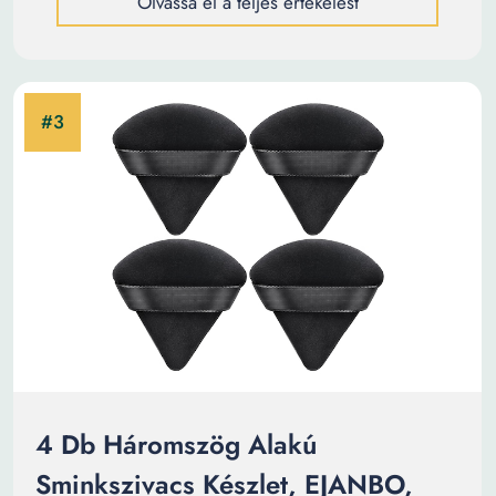
Olvassa el a teljes értékelést
4 Db Háromszög Alakú
Sminkszivacs Készlet, EJANBO,