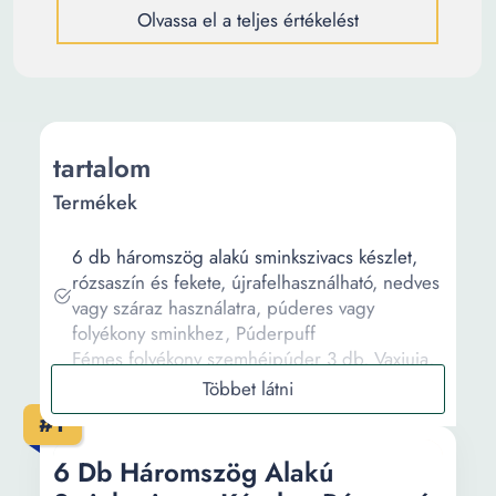
Olvassa el a teljes értékelést
tartalom
Termékek
6 db háromszög alakú sminkszivacs készlet,
rózsaszín és fekete, újrafelhasználható, nedves
vagy száraz használatra, púderes vagy
folyékony sminkhez, Púderpuff
Fémes folyékony szemhéjpúder 3 db, Vaxiuja,
3 ML, keverhető smink, Erősen pigmentált
hosszantartó fényes, Többszínű
#1
4 db háromszög alakú sminkszivacs készlet,
EJANBO, folyékony és púderes sminkhez,
6 Db Háromszög Alakú
fekete