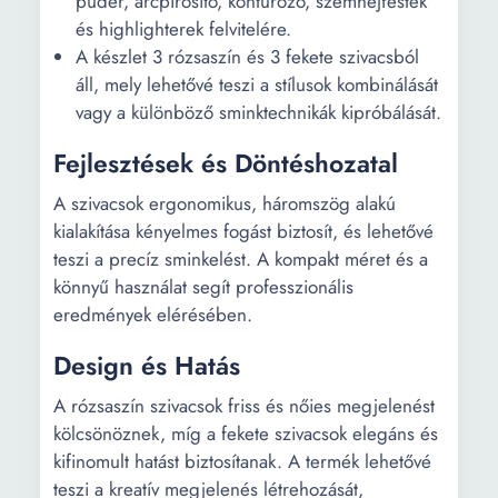
púder, arcpirosító, kontúrozó, szemhéjfesték
és highlighterek felvitelére.
A készlet 3 rózsaszín és 3 fekete szivacsból
áll, mely lehetővé teszi a stílusok kombinálását
vagy a különböző sminktechnikák kipróbálását.
Fejlesztések és Döntéshozatal
A szivacsok ergonomikus, háromszög alakú
kialakítása kényelmes fogást biztosít, és lehetővé
teszi a precíz sminkelést. A kompakt méret és a
könnyű használat segít professzionális
eredmények elérésében.
Design és Hatás
A rózsaszín szivacsok friss és nőies megjelenést
kölcsönöznek, míg a fekete szivacsok elegáns és
kifinomult hatást biztosítanak. A termék lehetővé
teszi a kreatív megjelenés létrehozását,