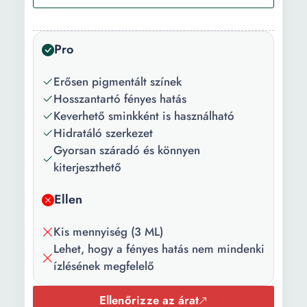
Megjelenés:
Fémes
Szín:
Sokszínű
Pro
Erősen pigmentált színek
Hosszantartó fényes hatás
Keverhető sminkként is használható
Hidratáló szerkezet
Gyorsan száradó és könnyen
kiterjeszthető
Ellen
Kis mennyiség (3 ML)
Lehet, hogy a fényes hatás nem mindenki
ízlésének megfelelő
Ellenőrizze az árat