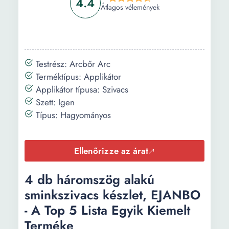
4.4
Átlagos vélemények
Testrész: Arcbőr Arc
Terméktípus: Applikátor
Applikátor típusa: Szivacs
Szett: Igen
Típus: Hagyományos
Ellenőrizze az árat
4 db háromszög alakú
sminkszivacs készlet, EJANBO
- A Top 5 Lista Egyik Kiemelt
Terméke