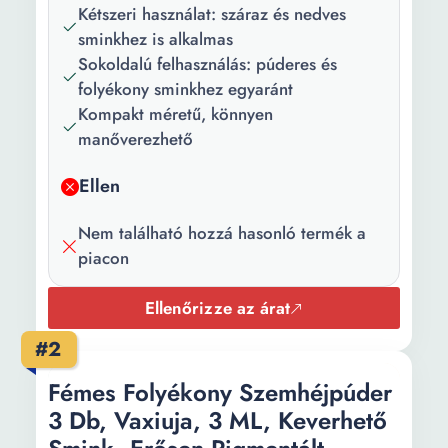
Kétszeri használat: száraz és nedves
Arcpirosító felviteléhez
sminkhez is alkalmas
Kontúrozó felviteléhez
Sokoldalú felhasználás: púderes és
Szemhéjfesték felviteléhez
folyékony sminkhez egyaránt
Highlighterek Bronzosító
Kompakt méretű, könnyen
púder Alapozók
manőverezhető
Tulajdonságok:
Hypoallergén
Ellen
Szín:
Fekete Rózsaszín
Nem található hozzá hasonló termék a
Kefe típusa:
Szintetikus
piacon
Darabok
6
száma:
Ellenőrizze az árat
#2
Hosszúság:
6.5 cm
Fémes Folyékony Szemhéjpúder
Magasság:
7.2 cm
3 Db, Vaxiuja, 3 ML, Keverhető
Súly:
0.015 kg