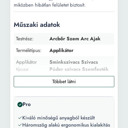
miközben hibátlan felületet biztosít.
Műszaki adatok
Testrész:
Arcbőr Szem Arc Ajak
Terméktípus:
Applikátor
Applikátor
Sminkszivacs Szivacs
típusa:
Púder szivacs Szemfesték
applikátor
Szett:
Igen
Típus:
Luxus Hagyományos
Pro
Professzionális
Kiváló minőségű anyagból készült
Használat:
Alapozó felviteléhez
Háromszög alakú ergonomikus kialakítás
Korrektor Púder