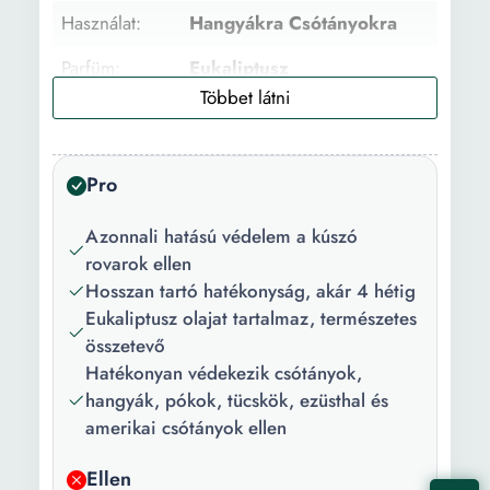
Használat:
Hangyákra Csótányokra
Parfüm:
Eukaliptusz
Darabok
1
száma:
Pro
Szín:
Piros Zöld
Kapacitás:
400 ml
Azonnali hatású védelem a kúszó
rovarok ellen
Hosszan tartó hatékonyság, akár 4 hétig
Eukaliptusz olajat tartalmaz, természetes
összetevő
Hatékonyan védekezik csótányok,
hangyák, pókok, tücskök, ezüsthal és
amerikai csótányok ellen
Ellen