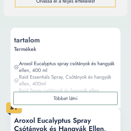
Olvassa el a teljes értékelést
tartalom
Termékek
Aroxol Eucalyptus spray csótányok és hangyák
ellen, 400 ml
Raid Essentials Spray, Csótányok és hangyák
ellen, 400ml
Raid Spray csótányok és hangyák ellen,
eukaliptusz, 400 ml
TritoSec spray, rovarirtó aerosol, csótány elleni
#1
spray, 500 ml
Csomag (Spray RAID) - 2 x Spray csótányokra
Aroxol Eucalyptus Spray
és hangyákra, 600 ml + 2 x Spray legyekre és
Csótányok és Hangyák Ellen,
szúnyogokra, 600 ml + 2 x Raid MAX