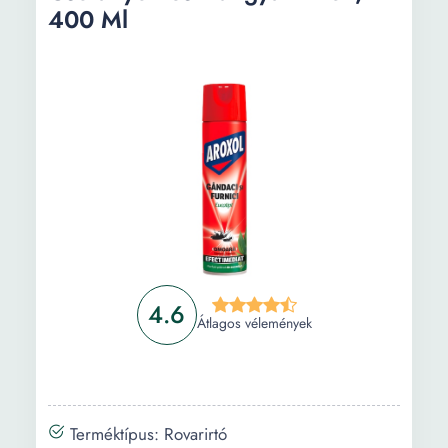
400 Ml
rovarokra, 400 ml + 2 x Rovarölő szer
legyekre és szúnyogokra, 400 ml + 2 x
mászókra rovarok , 400 ml
Információ
Vásárlási útmutató
Gyakori kérdések
4.6
Átlagos vélemények
Terméktípus: Rovarirtó