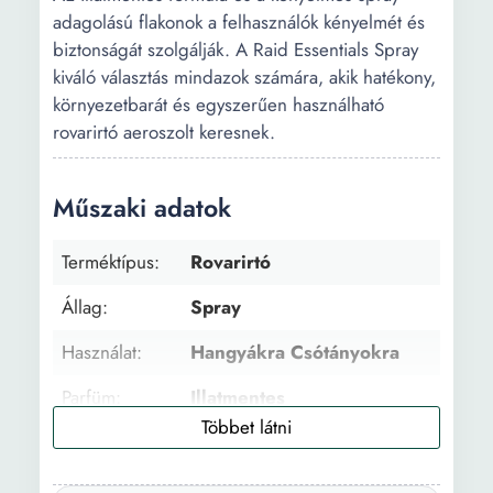
adagolású flakonok a felhasználók kényelmét és
biztonságát szolgálják. A Raid Essentials Spray
kiváló választás mindazok számára, akik hatékony,
környezetbarát és egyszerűen használható
rovarirtó aeroszolt keresnek.
Műszaki adatok
Terméktípus:
Rovarirtó
Állag:
Spray
Használat:
Hangyákra Csótányokra
Parfüm:
Illatmentes
Darabok
1
száma: