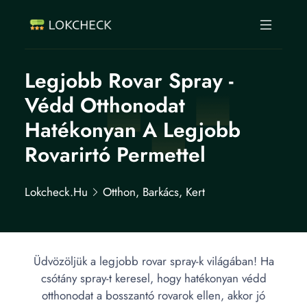
Legjobb Rovar Spray -
Védd Otthonodat
Hatékonyan A Legjobb
Rovarirtó Permettel
Lokcheck.hu
Otthon, Barkács, Kert
Üdvözöljük a legjobb rovar spray-k világában! Ha
csótány spray-t keresel, hogy hatékonyan védd
otthonodat a bosszantó rovarok ellen, akkor jó