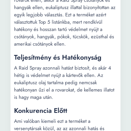
rovarok ellen, akkor a Raid Spray csótányok és
hangyák ellen, eukaliptusz illattal bizonyítottan az
egyik legjobb választás. Ezt a terméket azért
választottuk Top 5 listánkba, mert rendkívül
hatékony és hosszan tartó védelmet nyújt a
csótányok, hangyák, pókok, tücskök, ezüsthal és
amerikai csótányok ellen.
Teljesítmény és Hatékonyság
A Raid Spray azonnali hatást biztosít, és akár 4
hétig is védelmet nyújt a kártevők ellen. Az
eukaliptusz olaj tartalma pedig nemcsak
hatékonyan űzi el a rovarokat, de kellemes illatot
is hagy maga után.
Konkurencia Előtt
Ami valóban kiemeli ezt a terméket a
versenytársak közül, az az azonnali hatás és