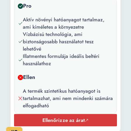
Pro
Kapacitás:
400 ml
Aktív növényi hatóanyagot tartalmaz,
ami kíméletes a környezetre
Vízbázisú technológia, ami
biztonságosabb használatot tesz
lehetővé
Illatmentes formulája ideális beltéri
használathoz
Ellen
A termék szintetikus hatóanyagot is
tartalmazhat, ami nem mindenki számára
elfogadható
Ellenőrizze az árat