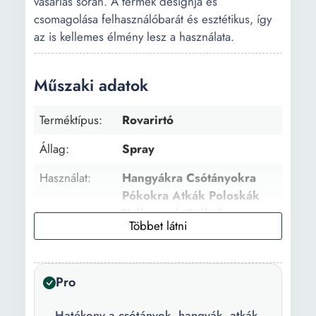
vásárlás során. A termék designja és
csomagolása felhasználóbarát és esztétikus, így
az is kellemes élmény lesz a használata.
Műszaki adatok
Terméktípus:
Rovarirtó
Állag:
Spray
Használat:
Hangyákra Csótányokra
Pókokra Atkák Poloskák
Kullancsok Bolhák
Parfüm:
Eukaliptusz
Darabok
1
Pro
száma:
Hatékony a csótányok, hangyák, atkák,