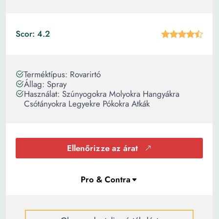
Scor: 4.2
Terméktípus: Rovarirtó
Állag: Spray
Használat: Szúnyogokra Molyokra Hangyákra
Csótányokra Legyekre Pókokra Atkák
Ellenőrizze az árat