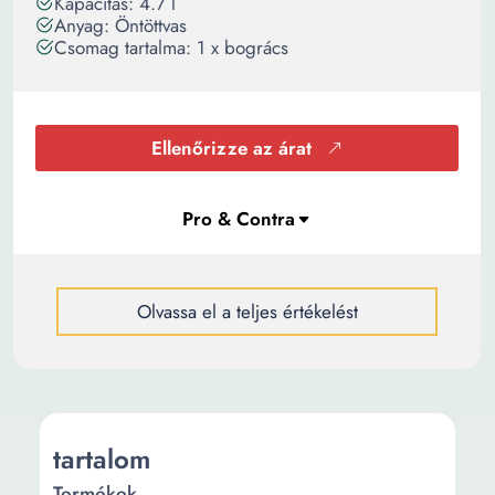
Kapacitás: 4.7 l
Anyag: Öntöttvas
Csomag tartalma: 1 x bogrács
Ellenőrizze az árat
Olvassa el a teljes értékelést
tartalom
Termékek