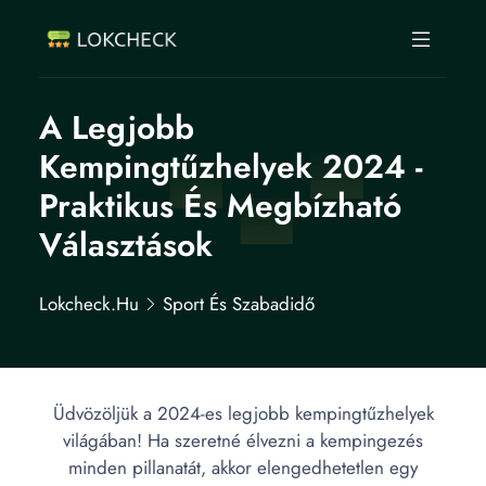
A Legjobb
Kempingtűzhelyek 2024 -
Praktikus És Megbízható
Választások
Lokcheck.hu
Sport És Szabadidő
Üdvözöljük a 2024-es legjobb kempingtűzhelyek
világában! Ha szeretné élvezni a kempingezés
minden pillanatát, akkor elengedhetetlen egy