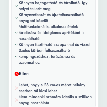
Könnyen hajtogatható és tárolható, így
Környezetkímélő
helyet takarít meg
Mosógatógépben mosható
Környezetbarát és újrafelhasználható
Mikrohullámú sütőben
anyagból készült
használható Tartós
Multifunkcionális, alkalmas ételek
Mosogatógépben mosható
tárolására és ideiglenes aprítóként is
Hőálló anyag
használható
Összecsukható Pilable
Könnyen tisztítható szappannal és vízzel
Széles körben felhasználható
Szín:
Zöld
kempingezéshez, túrázáshoz és
uzsonnához
Ellen
Lehet, hogy a 28 cm-es méret néhány
esetben túl kicsi lehet
Nem mindenki számára ideális a szilikon
anyag használata