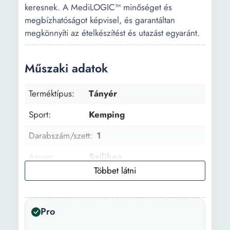
keresnek. A MediLOGIC™ minőséget és
megbízhatóságot képvisel, és garantáltan
megkönnyíti az ételkészítést és utazást egyaránt.
Műszaki adatok
Terméktípus:
Tányér
Sport:
Kemping
Darabszám/szett:
1
Anyag:
Szilikon
Főbb
Nem toxikus BPA mentes
jellemzők:
kompakt Multifunkcionális
Ütésálló Újrahasznosítható
Pro
Vízálló Újra felhasználható
Egyszerű tisztítás