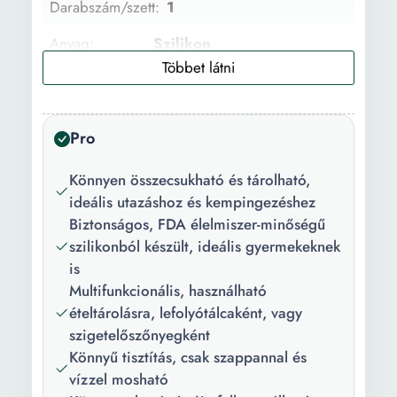
Darabszám/szett:
1
Anyag:
Szilikon
Főbb
Nem toxikus BPA mentes
jellemzők:
kompakt Multifunkcionális
Ütésálló Újrahasznosítható
Pro
Vízálló Újra felhasználható
Egyszerű tisztítás
Könnyen összecsukható és tárolható,
Környezetkímélő
ideális utazáshoz és kempingezéshez
Mosógatógépben mosható
Biztonságos, FDA élelmiszer-minőségű
Mikrohullámú sütőben
szilikonból készült, ideális gyermekeknek
használható Tartós
is
Mosogatógépben mosható
Multifunkcionális, használható
Hőálló anyag
ételtárolásra, lefolyótálcaként, vagy
Összecsukható Pilable
szigetelőszőnyegként
Könnyű tisztítás, csak szappannal és
Szín:
Fekete
vízzel mosható