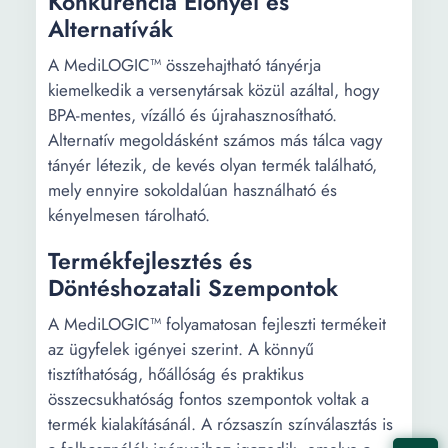
Konkurencia Előnyei és
Alternatívák
A MediLOGIC™ összehajtható tányérja
kiemelkedik a versenytársak közül azáltal, hogy
BPA-mentes, vízálló és újrahasznosítható.
Alternatív megoldásként számos más tálca vagy
tányér létezik, de kevés olyan termék található,
mely ennyire sokoldalúan használható és
kényelmesen tárolható.
Termékfejlesztés és
Döntéshozatali Szempontok
A MediLOGIC™ folyamatosan fejleszti termékeit
az ügyfelek igényei szerint. A könnyű
tisztíthatóság, hőállóság és praktikus
összecsukhatóság fontos szempontok voltak a
termék kialakításánál. A rózsaszín színválasztás is