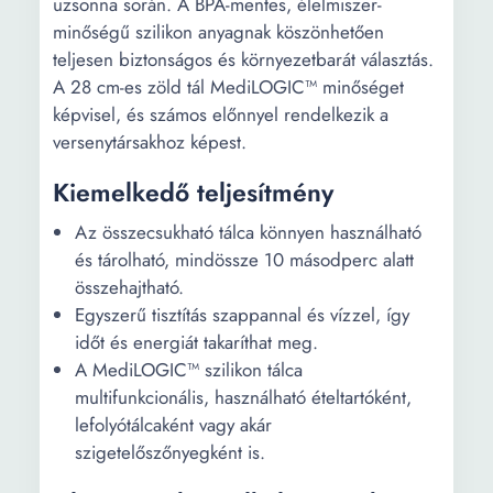
uzsonna során. A BPA-mentes, élelmiszer-
minőségű szilikon anyagnak köszönhetően
teljesen biztonságos és környezetbarát választás.
A 28 cm-es zöld tál MediLOGIC™ minőséget
képvisel, és számos előnnyel rendelkezik a
versenytársakhoz képest.
Kiemelkedő teljesítmény
Az összecsukható tálca könnyen használható
és tárolható, mindössze 10 másodperc alatt
összehajtható.
Egyszerű tisztítás szappannal és vízzel, így
időt és energiát takaríthat meg.
A MediLOGIC™ szilikon tálca
multifunkcionális, használható ételtartóként,
lefolyótálcaként vagy akár
szigetelőszőnyegként is.