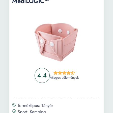
MediLOGIC™
4.4
Átlagos vélemények
Terméktípus: Tányér
Sport: Kemping