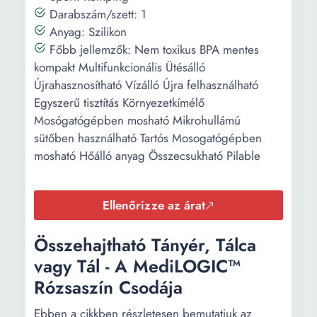
Darabszám/szett: 1
Anyag: Szilikon
Főbb jellemzők: Nem toxikus BPA mentes
kompakt Multifunkcionális Ütésálló
Újrahasznosítható Vízálló Újra felhasználható
Egyszerű tisztítás Környezetkímélő
Mosógatógépben mosható Mikrohullámú
sütőben használható Tartós Mosogatógépben
mosható Hőálló anyag Összecsukható Pilable
Ellenőrizze az árat
Összehajtható Tányér, Tálca
vagy Tál - A MediLOGIC™
Rózsaszín Csodája
Ebben a cikkben részletesen bemutatjuk az