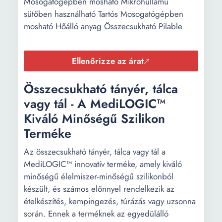
Mosógatógépben mosható Mikrohullámú
sütőben használható Tartós Mosogatógépben
mosható Hőálló anyag Összecsukható Pilable
Ellenőrizze az árat
Összecsukható tányér, tálca
vagy tál - A MediLOGIC™
Kiváló Minőségű Szilikon
Terméke
Az összecsukható tányér, tálca vagy tál a
MediLOGIC™ innovatív terméke, amely kiváló
minőségű élelmiszer-minőségű szilikonból
készült, és számos előnnyel rendelkezik az
ételkészítés, kempingezés, túrázás vagy uzsonna
során. Ennek a terméknek az egyedülálló