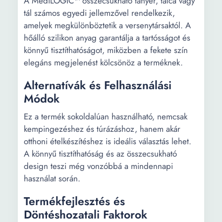
A MediLOGIC™ összecsukható tányér, tálca vagy
tál számos egyedi jellemzővel rendelkezik,
amelyek megkülönböztetik a versenytársaktól. A
hőálló szilikon anyag garantálja a tartósságot és
könnyű tisztíthatóságot, miközben a fekete szín
elegáns megjelenést kölcsönöz a terméknek.
Alternatívák és Felhasználási
Módok
Ez a termék sokoldalúan használható, nemcsak
kempingezéshez és túrázáshoz, hanem akár
otthoni ételkészítéshez is ideális választás lehet.
A könnyű tisztíthatóság és az összecsukható
design teszi még vonzóbbá a mindennapi
használat során.
Termékfejlesztés és
Döntéshozatali Faktorok