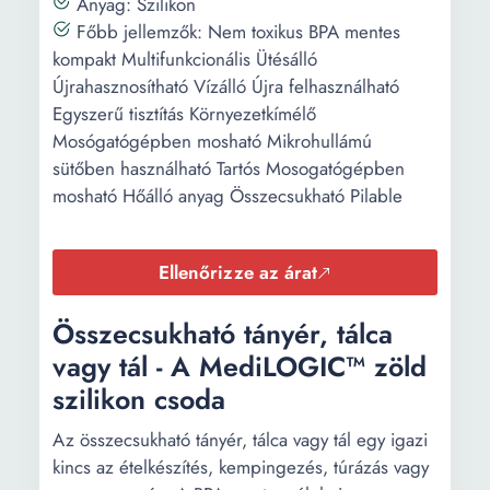
Anyag: Szilikon
Főbb jellemzők: Nem toxikus BPA mentes
kompakt Multifunkcionális Ütésálló
Újrahasznosítható Vízálló Újra felhasználható
Egyszerű tisztítás Környezetkímélő
Mosógatógépben mosható Mikrohullámú
sütőben használható Tartós Mosogatógépben
mosható Hőálló anyag Összecsukható Pilable
Ellenőrizze az árat
Összecsukható tányér, tálca
vagy tál - A MediLOGIC™ zöld
szilikon csoda
Az összecsukható tányér, tálca vagy tál egy igazi
kincs az ételkészítés, kempingezés, túrázás vagy