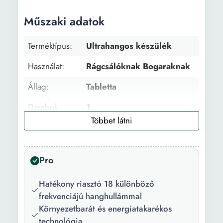
Műszaki adatok
Terméktípus:
Ultrahangos készülék
Használat:
Rágcsálóknak Bogaraknak
Állag:
Tabletta
Darabok
1
száma:
Anyag:
ABS
Pro
Szín:
Fehér
Ajánlott fedett
200 m²
Hatékony riasztó 18 különböző
terület:
frekvenciájú hanghullámmal
Környezetbarát és energiatakarékos
Terjedési szög:
360 °
technológia