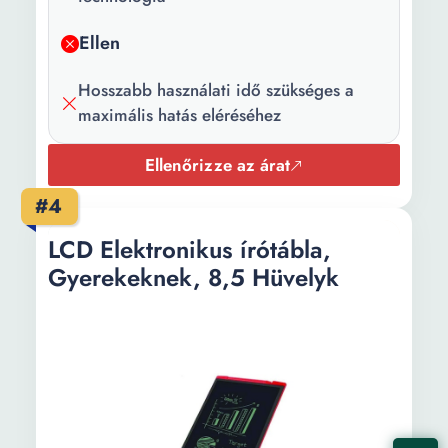
Hálozati
220 V
Ellen
feszültség:
Zajszint:
10 dB
Hosszabb használati idő szükséges a
maximális hatás eléréséhez
Hosszúság:
8 cm
Ellenőrizze az árat
Szélesség:
3 cm
#4
Magasság:
15 cm
LCD Elektronikus írótábla,
Súly:
150 g
Gyerekeknek, 8,5 Hüvelyk