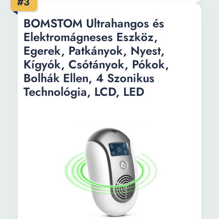
#3
típusa:
rendelkezik operációs
rendszerrel, és nem kínál
BOMSTOM Ultrahangos és
lehetőséget rajzok vagy
Elektromágneses Eszköz,
ráírt szövegek mentésére.
Egerek, Patkányok, Nyest,
RAM memória
0 GB
Kígyók, Csótányok, Pókok,
kapacitás:
Bolhák Ellen, 4 Szonikus
Technológia, LCD, LED
Kijelző átmérő:
10.5 inch
Elem/Akkumulátor
1 x CR2016
típusa: