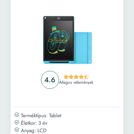
Vásárlási útmutató
Gyakori kérdések
4.6
Átlagos vélemények
Terméktípus: Tablet
Életkor: 3 év
Anyag: LCD