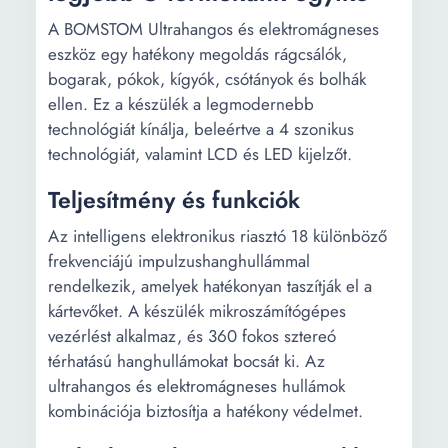
A BOMSTOM Ultrahangos és elektromágneses
eszköz egy hatékony megoldás rágcsálók,
bogarak, pókok, kígyók, csótányok és bolhák
ellen. Ez a készülék a legmodernebb
technológiát kínálja, beleértve a 4 szonikus
technológiát, valamint LCD és LED kijelzőt.
Teljesítmény és funkciók
Az intelligens elektronikus riasztó 18 különböző
frekvenciájú impulzushanghullámmal
rendelkezik, amelyek hatékonyan taszítják el a
kártevőket. A készülék mikroszámítógépes
vezérlést alkalmaz, és 360 fokos sztereó
térhatású hanghullámokat bocsát ki. Az
ultrahangos és elektromágneses hullámok
kombinációja biztosítja a hatékony védelmet.