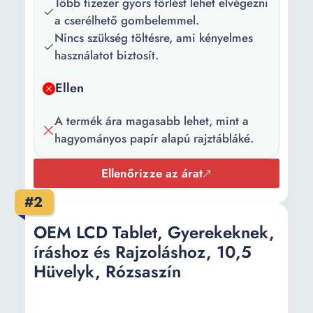
Több tízezer gyors törlést lehet elvégezni
Szélesség:
18 cm
a cserélhető gombelemmel.
Magasság:
1 cm
Nincs szükség töltésre, ami kényelmes
használatot biztosít.
Elem/Akkumulátor
1 x CR2025 tartozék
típusa:
Ellen
A termék ára magasabb lehet, mint a
hagyományos papír alapú rajztábláké.
Ellenőrizze az árat
#2
OEM LCD Tablet, Gyerekeknek,
íráshoz és Rajzoláshoz, 10,5
Hüvelyk, Rózsaszín