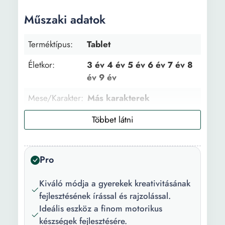
Műszaki adatok
Terméktípus:
Tablet
Életkor:
3 év 4 év 5 év 6 év 7 év 8
év 9 év
Mese/Karakter:
Más karakterek
Anyag:
ABS | Műanyag
Operációs
nincs
rendszer:
Pro
Csomag
1 tabletta 1 toll
Kiváló módja a gyerekek kreativitásának
tartalma:
fejlesztésének írással és rajzolással.
Funkciók:
LCD képernyő Motoros
Ideális eszköz a finom motorikus
képességfejlesztés
készségek fejlesztésére.