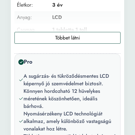
Életkor:
3 év
Anyag:
LCD
Csomag
1 tabletta 1 toll
tartalma:
Funkciók:
LCD képernyő Törlés gomb
Pro
Fejleszthető
Koncentráció
képességek:
Számfelismerő készség
A sugárzás- és tükröződésmentes LCD
Figyelem Számítási
képernyő jó szemvédelmet biztosít.
készségek Művészi
Könnyen hordozható 12 hüvelykes
készség A betűk
méretének köszönhetően, ideális
felismerésének képessége
bárhová.
Szín:
Kék
Nyomásérzékeny LCD technológiát
alkalmaz, amely különböző vastagságú
Hosszúság:
29 cm
vonalakat hoz létre.