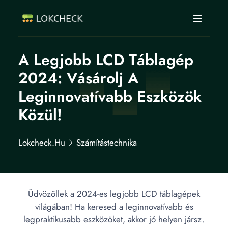
A Legjobb LCD Táblagép
2024: Vásárolj A
Leginnovatívabb Eszközök
Közül!
Lokcheck.hu
Számítástechnika
Üdvözöllek a 2024-es legjobb LCD táblagépek
világában! Ha keresed a leginnovatívabb és
legpraktikusabb eszközöket, akkor jó helyen jársz.