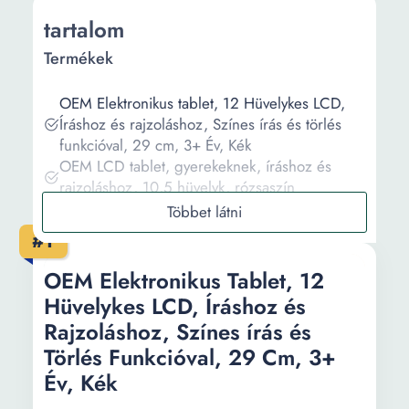
tartalom
Termékek
OEM Elektronikus tablet, 12 Hüvelykes LCD,
Íráshoz és rajzoláshoz, Színes írás és törlés
funkcióval, 29 cm, 3+ Év, Kék
OEM LCD tablet, gyerekeknek, íráshoz és
rajzoláshoz, 10,5 hüvelyk, rózsaszín
BOMSTOM Ultrahangos és elektromágneses
eszköz, egerek, patkányok, nyest, kígyók,
#1
csótányok, pókok, bolhák ellen, 4 szonikus
technológia, LCD, LED
OEM Elektronikus Tablet, 12
LCD elektronikus írótábla, gyerekeknek, 8,5
Hüvelykes LCD, Íráshoz és
hüvelyk
Rajzoláshoz, Színes írás és
MIA BOX florentine tabletta szantálfa 40g
Törlés Funkcióval, 29 Cm, 3+
Év, Kék
Információ