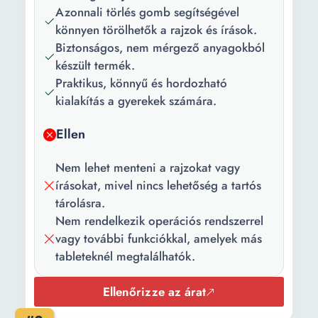
Bekapcsolás/Leállítás
Azonnali törlés gomb segítségével
gomb Azonnali törlés
könnyen törölhetők a rajzok és írások.
gomb Nem mérgező anyag
Biztonságos, nem mérgező anyagokból
készült termék.
Fejleszthető
Művészi készségek
Praktikus, könnyű és hordozható
képességek:
Koncentráció, kreativitás,
kialakítás a gyerekek számára.
gondolkodás, képzelőerő,
türelem Finom motorikus
Ellen
készségek, figyelem,
készség
Nem lehet menteni a rajzokat vagy
írásokat, mivel nincs lehetőség a tartós
Szín:
Fekete Rózsaszín
tárolásra.
Hosszúság:
270 mm
Nem rendelkezik operációs rendszerrel
vagy további funkciókkal, amelyek más
Szélesség:
170 mm
tableteknél megtalálhatók.
Súly:
80 g
Ellenőrizze az árat
Processzor
A táblagép nem