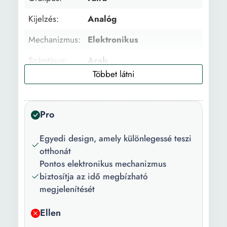
Kijelzés:
Analóg
Mechanizmus:
Elektronikus
Számtípus:
Arab
Forma:
Négyzet Ovális
Szín:
Barna
Pro
Egyedi design, amely különlegessé teszi
otthonát
Pontos elektronikus mechanizmus
biztosítja az idő megbízható
megjelenítését
Ellen