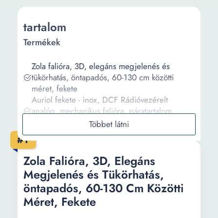
tartalom
Termékek
Zola falióra, 3D, elegáns megjelenés és
tükörhatás, öntapadós, 60-130 cm közötti
méret, fekete
Auriol fekete - inox, DCF Rádióvezérelt
analóg, mechanikus falióra, páratartalom
mérővel és hőmérővel
Merion 3878-4 Merion ingával szerelt falióra
#1
Dekor órá, Tulup, Város feszültség , 30x30 cm
Dekor órá, Tulup, Város feszültség , 30fi cm
Zola Falióra, 3D, Elegáns
Megjelenés és Tükörhatás,
Információ
öntapadós, 60-130 Cm Közötti
Méret, Fekete
Vásárlási útmutató
Gyakori kérdések