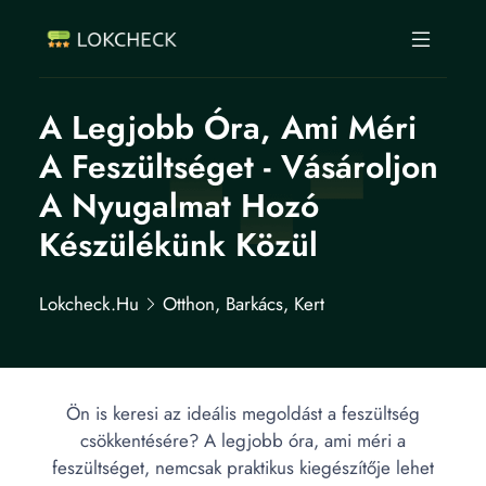
A Legjobb Óra, Ami Méri
A Feszültséget - Vásároljon
A Nyugalmat Hozó
Készülékünk Közül
Lokcheck.hu
Otthon, Barkács, Kert
Ön is keresi az ideális megoldást a feszültség
csökkentésére? A legjobb óra, ami méri a
feszültséget, nemcsak praktikus kiegészítője lehet