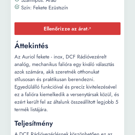
Számtípus: Arab
Szín: Fekete Ezüstszín
Ellenőrizze az árat
Áttekintés
Az Auriol fekete - inox, DCF Rádióvezérelt
analóg, mechanikus falióra egy kiváló választás
azok számára, akik szeretnék otthonukat
stílusosan és praktikusan berendezni.
Egyedülálló funkcióival és precíz kivitelezésével
ez a falióra kiemelkedik a versenytársak közül, és
ezért került fel az általunk összeállított legjobb 5
termék listájára.
Teljesítmény
A DCF Rádióvezérlésnek köszönhetően ez az