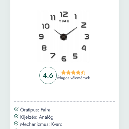
4.6
Átlagos vélemények
Óratípus: Falra
Kijelzés: Analóg
Mechanizmus: Kvarc