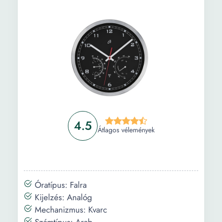
4.5
Átlagos vélemények
Óratípus: Falra
Kijelzés: Analóg
Mechanizmus: Kvarc