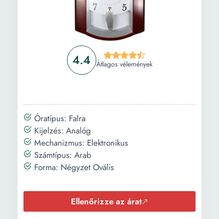
4.4
Átlagos vélemények
Óratípus: Falra
Kijelzés: Analóg
Mechanizmus: Elektronikus
Számtípus: Arab
Forma: Négyzet Ovális
Ellenőrizze az árat