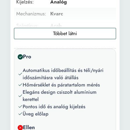
Kijelzés:
Analóg
Mechanizmus:
Kvarc
Számtípus:
Arab
Szín:
Fekete Ezüstszín
Funkciók:
Hőmérő Páratartalom
Pro
kijelzés
Szükséges
1 darab AA elem
Automatikus időbeállítás és téli/nyári
elemek:
időszámításra való átállás
Hőmérséklet és páratartalom mérés
Átmérő:
250 mm
Elegáns design csiszolt alumínium
kerettel
Magasság:
47 mm
Pontos idő és analóg kijelzés
Üveg előlap
Ellen