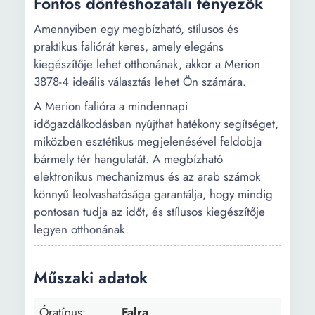
Fontos döntéshozatali tényezők
Amennyiben egy megbízható, stílusos és
praktikus faliórát keres, amely elegáns
kiegészítője lehet otthonának, akkor a Merion
3878-4 ideális választás lehet Ön számára.
A Merion falióra a mindennapi
időgazdálkodásban nyújthat hatékony segítséget,
miközben esztétikus megjelenésével feldobja
bármely tér hangulatát. A megbízható
elektronikus mechanizmus és az arab számok
könnyű leolvashatósága garantálja, hogy mindig
pontosan tudja az időt, és stílusos kiegészítője
legyen otthonának.
Műszaki adatok
Óratípus:
Falra