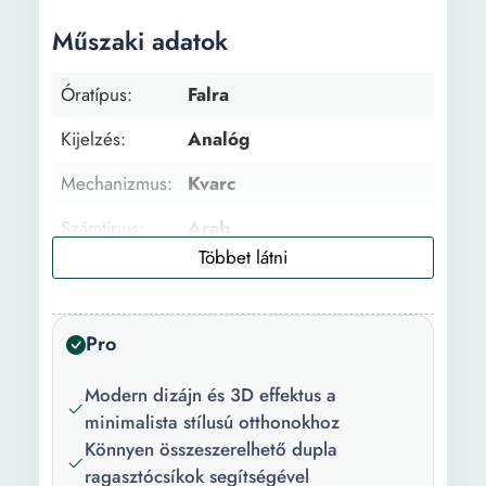
Műszaki adatok
Óratípus:
Falra
Kijelzés:
Analóg
Mechanizmus:
Kvarc
Számtípus:
Arab
Szín:
Fekete
Átmérő:
130 cm 60 cm
Pro
Modern dizájn és 3D effektus a
minimalista stílusú otthonokhoz
Könnyen összeszerelhető dupla
ragasztócsíkok segítségével