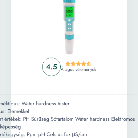
4.5
Átlagos vélemények
méktípus: Water hardness tester
us: Elemekkel
t értékek: PH Sűrűség Sótartalom Water hardness Elektromos
őképesség
tékegység: Ppm pH Celsius fok μS/cm