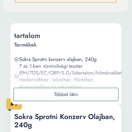
tartalom
Termékek
Sokra Sprotni konzerv olajban, 240g
7 az 1-ben vízminőségi teszter
(PH/TDS/EC/ORP/S.G/Sótartalom/hőmérséklet)
medencékhez, ivóvízhez, főzéshez,
akváriumokhoz és sok máshoz
Kerékpáros szerszámkészlet, kicsi, kompakt,
sok funkcióval, Fekete
#1
A burkolat kompatibilis a Motorola Moto G51
5G Billy modellel és sok Cow grim-mel,
Sokra Sprotni Konzerv Olajban,
szilikonnal, TPU-val, fordítva
240g
A burkolat kompatibilis a Motorola Moto G71