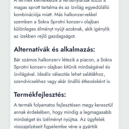
A termék kiemelkedik a versenytársak közül a
magas sprott tartalma és az ízvilág egyedülálló
kombinációja miatt. Más halkonzervekkel
szemben a Sokra Sprotni konzerv olajban
különleges élményt nyújt azoknak, akik igénylik
az ízekben rejlő gazdagságot.
Alternatívák és alkalmazás:
Bár számos halkonzerv létezik a piacon, a Sokra
Sprotni konzerv olajban kitűnik minőségével és
ízvilágával. Ideális választás lehet salátákhoz,
szendvicsekhez vagy akár önálló étkezésként is.
Termékfejlesztés:
A termék folyamatos fejlesztésen megy keresztül
annak érdekében, hogy mindig a legmagasabb
minőséget és ízélményt nyújtsa. Az ügyfelek
visszajelzéseit figyelembe véve a gyártók