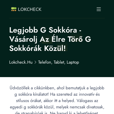
Legjobb G Sokkóra -
Vásárolj Az Élre Törő G
Sokkórák Közül!
Lokcheck.hu
Telefon, Tablet, Laptop
Üdvözöllek a cikkünkben, ahol bemutatjuk a legjobb
g sokkóra kínálatot! Ha szereted az innovatív és
stílusos órákat, akkor itt a helyed. Válogass az
egyedi g sokkórák közül, melyek nemcsak divatosak,
de strapabíróak is. Ne hagyd ki a lehetőséget,