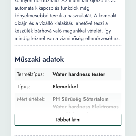
könnyen hordozható. Az illuminált kijelző és az
automata kikapcsolás funkciók még
kényelmesebbé teszik a használatát. A kompakt
dizájn és a vízálló kialakítás lehetővé teszi a
készülék bárhová való magunkkal vételét, így
mindig kéznél van a vízminőség ellenőrzéséhez.
Műszaki adatok
Terméktípus:
Water hardness tester
Típus:
Elemekkel
Mért értékek:
PH Sűrűség Sótartalom
Water hardness Elektromos
vezetőképesség
Mértékegység:
Ppm pH Celsius fok μS/cm