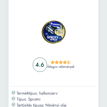
5G Billy modellel és sok Cow grimmel,
szilikonnal, TPU-val, fordítva
Információ
Vásárlási útmutató
Gyakori kérdések
4.6
Átlagos vélemények
Terméktípus: halkonzerv
Típus: Sprotni
Tartósítás típusa: Növényi olaj