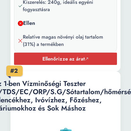
Kiszerelés: 240g, ideális egyéni
fogyasztásra
Ellen
Relatíve magas növényi olaj tartalom
(31%) a termékben
Ellenőrizze az árat
#2
 1-ben Vízminőségi Teszter
/TDS/EC/ORP/S.G/Sótartalom/hőmérsék
encékhez, Ivóvízhez, Főzéshez,
áriumokhoz és Sok Máshoz