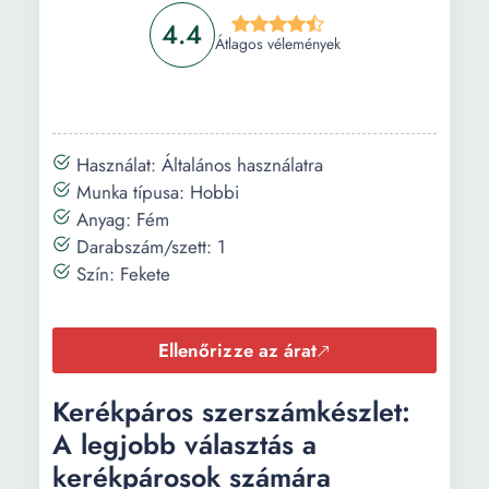
akkumulátor:
4.4
Átlagos vélemények
Szükséges
3 x LR44
elemek:
Hosszúság:
18.3 m
Használat: Általános használatra
Szélesség:
3.7 cm
Munka típusa: Hobbi
Anyag: Fém
Súly:
100 g
Darabszám/szett: 1
Szín: Fekete
Ellenőrizze az árat
Kerékpáros szerszámkészlet:
A legjobb választás a
kerékpárosok számára