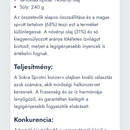
Súly: 240 g
Az összetevők alapos összeállítása és a magas
sprott tartalom (68%) teszi ezt a terméket
különlegessé. A növényi olaj (31%) és só
kiegyensúlyozott aránya tökéletes ízvilágot
biztosít, melyet a legigényesebb ínyencek is
értékelni fognak.
Teljesítmény:
A Sokra Sprotni konzerv olajban kiváló választás
azok számára, akik minőségi halkonzervet
keresnek. A frissesség és az íz harmóniája
lenyűgöző, és garantáltan kielégíti a
legigényesebb fogyasztók elvárásait.
Konkurencia: