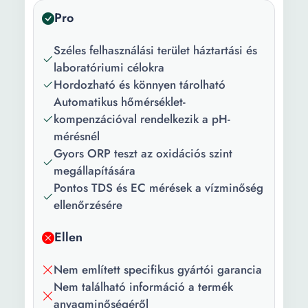
Mért értékek
7
Pro
száma:
Széles felhasználási terület háztartási és
Anyag:
Műanyag + fém
laboratóriumi célokra
Funkciók:
Állítható Automatikus
Hordozható és könnyen tárolható
kikapcsolás Kompakt
Automatikus hőmérséklet-
dizájn Megvilágított kijelző
kompenzációval rendelkezik a pH-
Hordozható Auto-stop
mérésnél
funkció Folyamatos mérés
Gyors ORP teszt az oxidációs szint
Könnyű kezelhetőség
megállapítására
Nagy vízállóság
Pontos TDS és EC mérések a vízminőség
Multifunkcionális BE / KI
ellenőrzésére
gomb Ergonomikus ház
Vízálló, vízálló LCD kijelzö
Ellen
Akkumulátor jelzőfény
Nem említett specifikus gyártói garancia
Védőborítás 7 mutató A
Nem található információ a termék
minta hőmérséklet-
anyagminőségéről
változásának automatikus