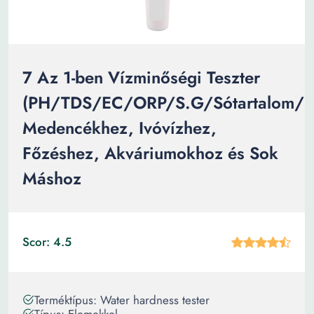
7 Az 1-ben Vízminőségi Teszter
(PH/TDS/EC/ORP/S.G/Sótartalom/hő
Medencékhez, Ivóvízhez,
Főzéshez, Akváriumokhoz és Sok
Máshoz
Scor: 4.5
Terméktípus: Water hardness tester