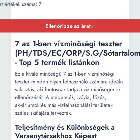
t értékek száma: 7
Ellenőrizze az árat
7 az 1-ben vízminőségi teszter
(PH/TDS/EC/ORP/S.G/Sótartalom/
- Top 5 termék listánkon
Ez a kiváló minőségű 7 az 1-ben vízminőségi
teszter minden olyan felhasználó számára ideális
választás, aki fontosnak tartja a víz minőségének
ellenőrzését. A medencék, ivóvíz, főzés,
akváriumok és más vízfelhasználási területek
széles skálájára tervezték.
Teljesítmény és Különbségek a
Versenytársakhoz Képest