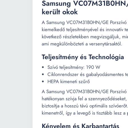
Samsung VC07M31B0HN/GE 
került okok
A Samsung VC07M31B0HN/GE Porszívó a kiv
kiemelkedő teljesítményével és innovatív te
következő részletekben megvizsgáljuk, miér
ami megkülönbözteti a versenytársaktól.
Teljesítmény és Technológia
Szívó teljesítmény: 190 W
Ciklonrendszer és gabalyodásmentes t
HEPA kimeneti szűrő
A Samsung VC07M31B0HN/GE Porszívó 700
hatékonyan szívja fel a szennyeződéseket
biztosítja a hosszú távú optimális szívóer
kimenetről, így a levegő is tisztább lesz a
Kényelem és Karbantartás