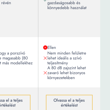
 révén
gazdaságosabb és
könnyedebb használat
Ellen
ogy a porszívó
Nem minden felületre
tje magasabb (80
lehet ideális a szívó
et más modellekhez
teljesítmény
A 80 dB zajszint lehet
zavaró lehet bizonyos
környezetekben
sa el a teljes
Olvassa el a teljes
értékelést
értékelést