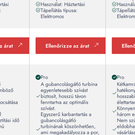
rtási
Használat: Háztartási
Használa
:
Tápellátás típusa:
Tápellát
Elektromos
Elektro
z árat
Ellenőrizze az árat
Ellen
Pro
Pro
i
A gubancolásgátló turbina
Kétkamr
önböző
egyenletesebb szívást
hatékony
biztosít, hosszú távon
hosszab
bocsátása
fenntartva az optimális
élettart
szívást.
Könnyen 
l
Egyszerű karbantartás a
három e
títási idő
gubancolásgátló
Nem szü
mú
turbinának köszönhetően,
eldobha
ami megakadályozza a por,
vásárlá