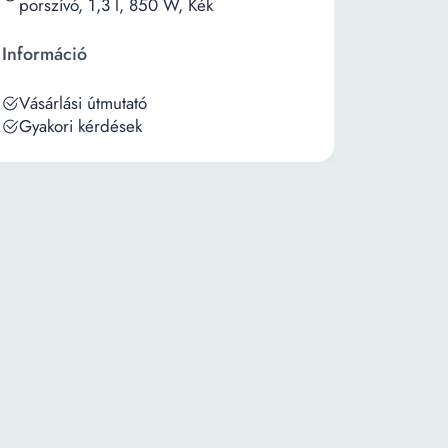
porszívó, 1,3 l, 850 W, Kék
Információ
Vásárlási útmutató
Gyakori kérdések