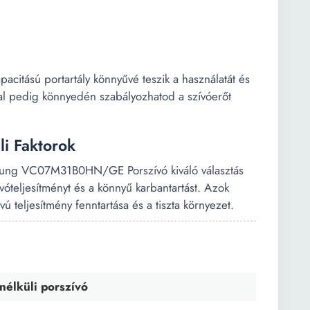
acitású portartály könnyűvé teszik a használatát és
val pedig könnyedén szabályozhatod a szívóerőt
li Faktorok
amsung VC07M31B0HN/GE Porszívó kiváló választás
ívóteljesítményt és a könnyű karbantartást. Azok
vú teljesítmény fenntartása és a tiszta környezet.
nélküli porszívó