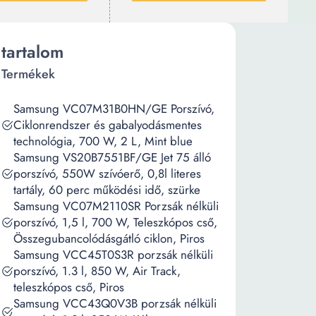
tartalom
Termékek
Samsung VC07M31B0HN/GE Porszívó,
Ciklonrendszer és gabalyodásmentes
technológia, 700 W, 2 L, Mint blue
Samsung VS20B7551BF/GE Jet 75 álló
porszívó, 550W szívóerő, 0,8l literes
tartály, 60 perc működési idő, szürke
Samsung VC07M2110SR Porzsák nélküli
porszívó, 1,5 l, 700 W, Teleszkópos cső,
Összegubancolódásgátló ciklon, Piros
Samsung VCC45T0S3R porzsák nélküli
porszívó, 1.3 l, 850 W, Air Track,
teleszkópos cső, Piros
Samsung VCC43Q0V3B porzsák nélküli