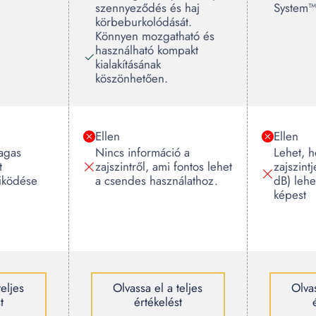
szennyeződés és haj
System™
körbeburkolódását.
Könnyen mozgatható és
használható kompakt
kialakításának
köszönhetően.
Ellen
Ellen
agas
Nincs információ a
Lehet, h
t
zajszintről, ami fontos lehet
zajszin
űködése
a csendes használathoz.
dB) leh
képest
teljes
Olvassa el a teljes
Olvas
t
értékelést