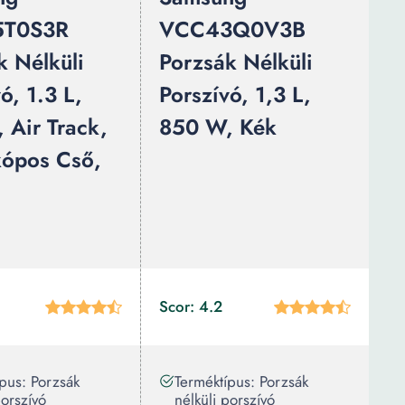
T0S3R
VCC43Q0V3B
k Nélküli
Porzsák Nélküli
ó, 1.3 L,
Porszívó, 1,3 L,
 Air Track,
850 W, Kék
kópos Cső,
Scor: 4.2
pus: Porzsák
Terméktípus: Porzsák
porszívó
nélküli porszívó