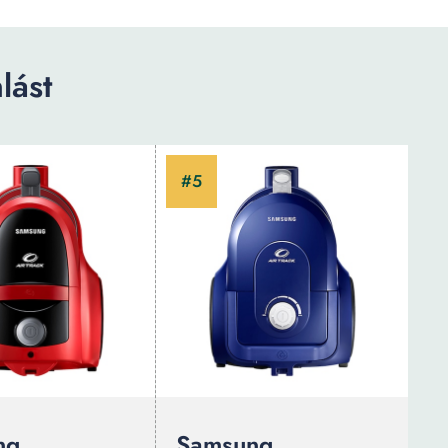
lást
ng
Samsung