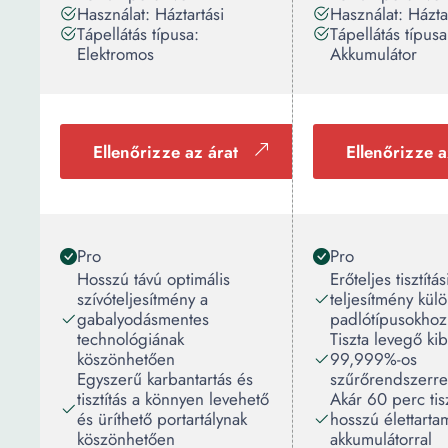
Használat: Háztartási
Használat: Házta
Tápellátás típusa:
Tápellátás típusa
Elektromos
Akkumulátor
Ellenőrizze az árat
Ellenőrizze a
Pro
Pro
Hosszú távú optimális
Erőteljes tisztítás
szívóteljesítmény a
teljesítmény kül
gabalyodásmentes
padlótípusokhoz
technológiának
Tiszta levegő ki
köszönhetően
99,999%-os
Egyszerű karbantartás és
szűrőrendszerre
tisztítás a könnyen levehető
Akár 60 perc tisz
és üríthető portartálynak
hosszú élettarta
köszönhetően
akkumulátorral