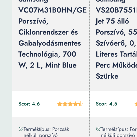
VC07M31B0HN/GE
VS20B7551
Porszívó,
Jet 75 álló
Ciklonrendszer és
Porszívó, 
Gabalyodásmentes
Szívóerő, 0,
Technológia, 700
Literes Tartá
W, 2 L, Mint Blue
Perc Működé
Szürke
Scor: 4.6
Scor: 4.5
Terméktípus: Porzsák
Terméktípus: Po
nélküli porszívó
nélküli porszívó