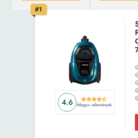
#1
4.6
Átlagos vélemények