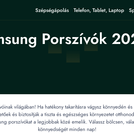
Szépségápolás
Telefon, Tablet, Laptop
Sp
sung Porszívók 2024
inak világában! Ha hatékony takarításra vágysz könnyedén és
tőek és biztosítják a tiszta és egészséges környezetet otthono
ng porszívókat a legjobbak közé emelik. Válassz bölcsen, válas
könnyedségét minden nap!