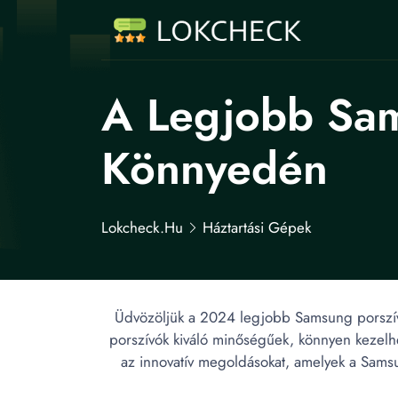
A Legjobb Sam
Könnyedén
Lokcheck.hu
Háztartási Gépek
Üdvözöljük a 2024 legjobb Samsung porszívó
porszívók kiváló minőségűek, könnyen kezelhe
az innovatív megoldásokat, amelyek a Samsu