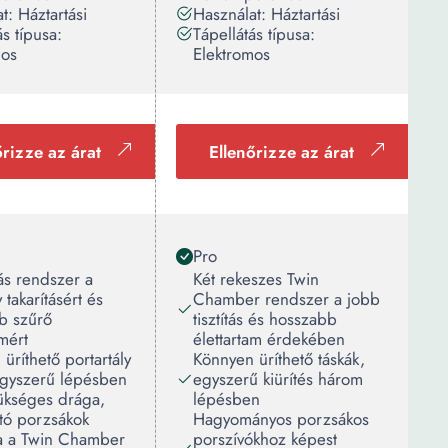
t: Háztartási
Használat: Háztartási
ás típusa:
Tápellátás típusa:
mos
Elektromos
őrizze az árat
Ellenőrizze az árat
Pro
ás rendszer a
Két rekeszes Twin
 takarításért és
Chamber rendszer a jobb
b szűrő
tisztítás és hosszabb
amért
élettartam érdekében
üríthető portartály
Könnyen üríthető táskák,
gyszerű lépésben
egyszerű kiürítés három
kséges drága,
lépésben
tó porzsákok
Hagyományos porzsákos
sa a Twin Chamber
porszívókhoz képest