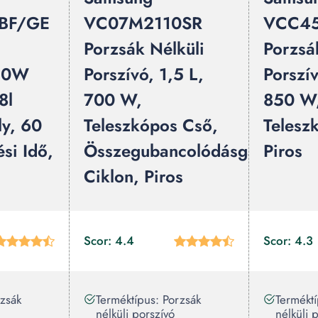
BF/GE
VC07M2110SR
VCC45
Porzsák Nélküli
Porzsá
550W
Porszívó, 1,5 L,
Porszív
8l
700 W,
850 W,
ly, 60
Teleszkópos Cső,
Telesz
si Idő,
Összegubancolódásgátló
Piros
Ciklon, Piros
Scor: 4.4
Scor: 4.3
rzsák
Terméktípus: Porzsák
Terméktí
nélküli porszívó
nélküli 