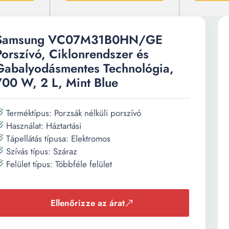
Samsung VC07M31B0HN/GE
Porszívó, Ciklonrendszer és
Gabalyodásmentes Technológia,
700 W, 2 L, Mint Blue
Terméktípus: Porzsák nélküli porszívó
Használat: Háztartási
Tápellátás típusa: Elektromos
Szívás típus: Száraz
Felület típus: Többféle felület
Ellenőrizze az árat