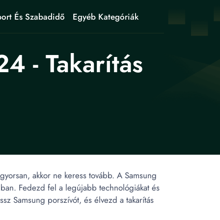
ort És Szabadidő
Egyéb Kategóriák
 - Takarítás
 gyorsan, akkor ne keress tovább. A Samsung
dban. Fedezd fel a legújabb technológiákat és
sz Samsung porszívót, és élvezd a takarítás