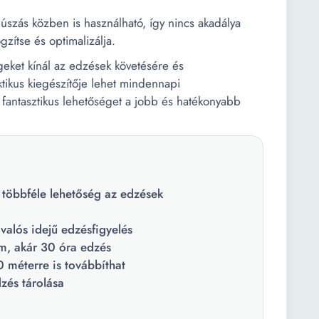
szás közben is használható, így nincs akadálya
zítse és optimalizálja.
geket kínál az edzések követésére és
ktikus kiegészítője lehet mindennapi
 fantasztikus lehetőséget a jobb és hatékonyabb
többféle lehetőség az edzések
valós idejű edzésfigyelés
m, akár 30 óra edzés
 méterre is továbbíthat
zés tárolása