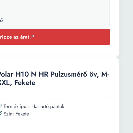
tő
rizze az árat
Polar H10 N HR Pulzusmérő öv, M-
XXL, Fekete
Terméktípus: Hastartó pántok
Szín: Fekete