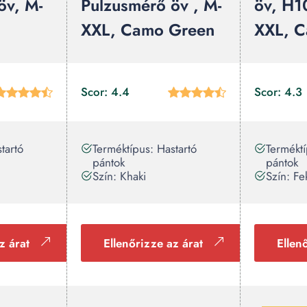
öv, M-
Pulzusmérő öv , M-
öv, H1
XXL, Camo Green
XXL, C
Scor: 4.4
Scor: 4.3
tartó
Terméktípus: Hastartó
Terméktí
pántok
pántok
Szín: Khaki
Szín: Fe
z árat
Ellenőrizze az árat
Ellen