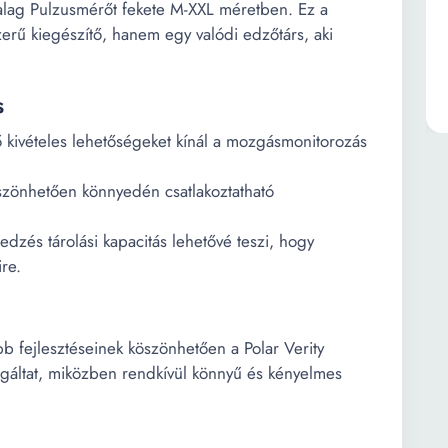
zalag Pulzusmérőt fekete M-XXL méretben. Ez a
rű kiegészítő, hanem egy valódi edzőtárs, aki
s
ő kivételes lehetőségeket kínál a mozgásmonitorozás
zönhetően könnyedén csatlakoztatható
dzés tárolási kapacitás lehetővé teszi, hogy
re.
b fejlesztéseinek köszönhetően a Polar Verity
gáltat, miközben rendkívül könnyű és kényelmes