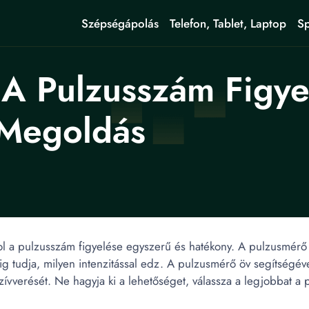
Szépségápolás
Telefon, Tablet, Laptop
Sp
A Pulzusszám Figyel
 Megoldás
ol a pulzusszám figyelése egyszerű és hatékony. A pulzusmérő 
tudja, milyen intenzitással edz. A pulzusmérő öv segítségéve
zívverését. Ne hagyja ki a lehetőséget, válassza a legjobbat a