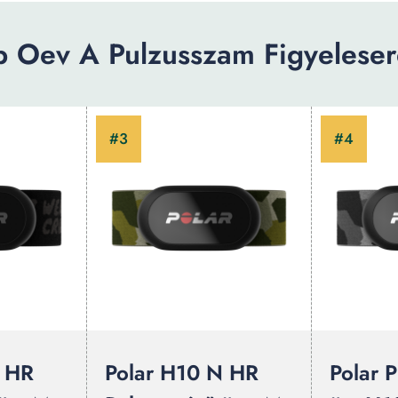
 Oev A Pulzusszam Figyelesere
N HR
Polar H10 N HR
Polar 