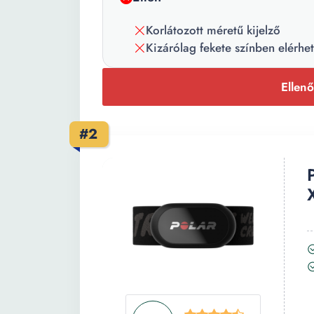
Korlátozott méretű kijelző
Kizárólag fekete színben elérhe
Ellenő
#2