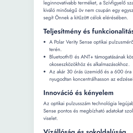
leginnovatívabb terméket, a Szívfigyelő s
kiváló minőségű öv nem csupán egy egysze
segít Önnek a kitűzött célok elérésében.
Teljesítmény és funkcionalitá
A Polar Verity Sense optikai pulzusmér
terén.
Bluetooth® és ANT+ támogatásának kös
okoseszközökhöz és alkalmazásokhoz.
Az akár 30 órás üzemidő és a 600 óra e
nyugodtan koncentrálhasson az edzései
Innováció és kényelem
Az optikai pulzusszám technológia legújab
Sense pontos és megbízható adatokat szol
viselet.
Vízállóság és sokoldalúság