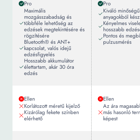
Pro
Pro
Maximális
Kiváló minőségű
mozgásszabadság és
anyagokból kész
többféle lehetőség az
Kényelmes visele
edzések megtekintésére és
hosszabb edzése
rögzítésére
Pontos és megbí
Bluetooth® és ANT+
pulzusmérés
kapcsolat, valós idejű
edzésfigyelés
Hosszabb akkumulátor
élettartam, akár 30 óra
edzés
Ellen
Ellen
Korlátozott méretű kijelző
Az ára magasab
Kizárólag fekete színben
más hasonló te
elérhető
képest