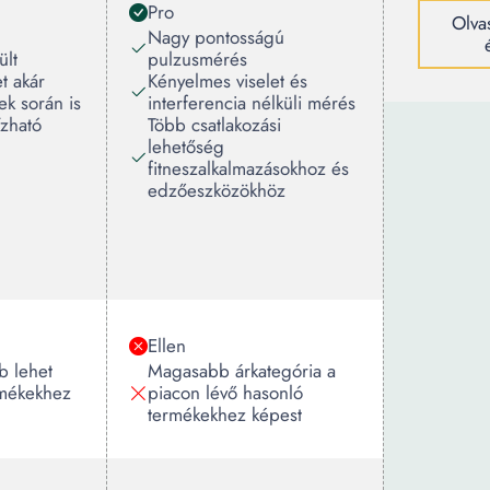
Pro
Olvas
Nagy pontosságú
ült
pulzusmérés
t akár
Kényelmes viselet és
k során is
interferencia nélküli mérés
zható
Több csatlakozási
lehetőség
fitneszalkalmazásokhoz és
edzőeszközökhöz
Ellen
b lehet
Magasabb árkategória a
rmékekhez
piacon lévő hasonló
termékekhez képest