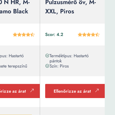
0 N HR, M-
Pulzusmérő öv, M-
amo Black
XXL, Piros
Scor: 4.2
pus: Hastartó
Terméktípus: Hastartó
pántok
kete terepszínű
Szín: Piros
őrizze az árat
Ellenőrizze az árat