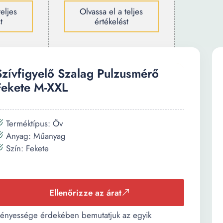
teljes
Olvassa el a teljes
t
értékelést
Szívfigyelő Szalag Pulzusmérő
Fekete M-XXL
Terméktípus: Öv
Anyag: Műanyag
Szín: Fekete
Ellenőrizze az árat
ényessége érdekében bemutatjuk az egyik