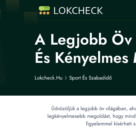
A Legjobb Öv 
És Kényelmes
Lokcheck.hu
Sport És Szabadidő
Üdvözöljük a legjobb öv világában, ah
legkényelmesebb megoldást, hogy mindig 
figyelemmel kísérheti s