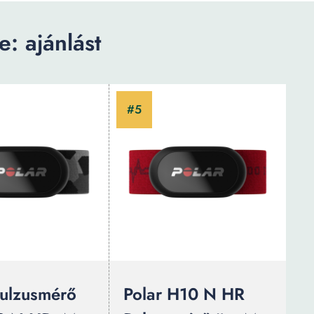
: ajánlást
Pulzusmérő
Polar H10 N HR