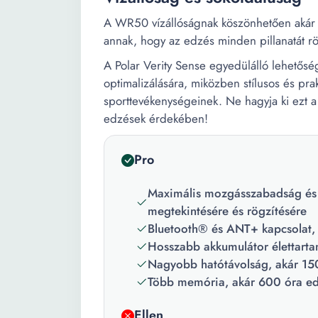
A WR50 vízállóságnak köszönhetően akár ú
annak, hogy az edzés minden pillanatát rög
A Polar Verity Sense egyedülálló lehetősé
optimalizálására, miközben stílusos és pra
sporttevékenységeinek. Ne hagyja ki ezt a
edzések érdekében!
Pro
Maximális mozgásszabadság és 
megtekintésére és rögzítésére
Bluetooth® és ANT+ kapcsolat, 
Hosszabb akkumulátor élettarta
Nagyobb hatótávolság, akár 150
Több memória, akár 600 óra ed
Ellen