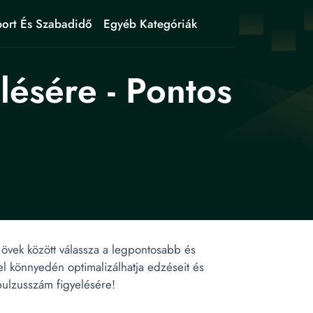
ort És Szabadidő
Egyéb Kategóriák
ésére - Pontos
övek között válassza a legpontosabb és
l könnyedén optimalizálhatja edzéseit és
 pulzusszám figyelésére!