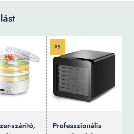
lást
zer-szárító,
Professzionális