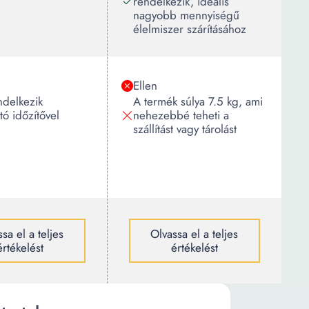
rendelkezik, ideális
nagyobb mennyiségű
élelmiszer szárításához
Ellen
delkezik
A termék súlya 7.5 kg, ami
tó időzítővel
nehezebbé teheti a
szállítást vagy tárolást
sa el a teljes
Olvassa el a teljes
értékelést
értékelést