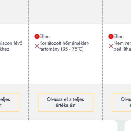
Ellen
Ellen
iacon lévő
Korlátozott hőmérséklet-
Nem ren
ekhez
tartomány (35 - 75°C)
beállítha
teljes
Olvassa el a teljes
Olvas
t
értékelést