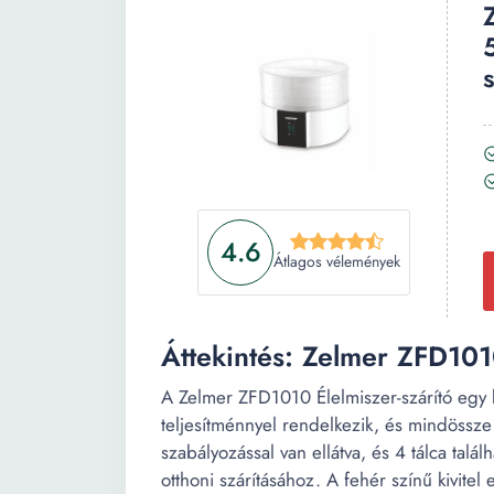
4.6
Átlagos vélemények
Áttekintés: Zelmer ZFD1010
A Zelmer ZFD1010 Élelmiszer-szárító egy 
teljesítménnyel rendelkezik, és mindössze
szabályozással van ellátva, és 4 tálca talál
otthoni szárításához. A fehér színű kivite