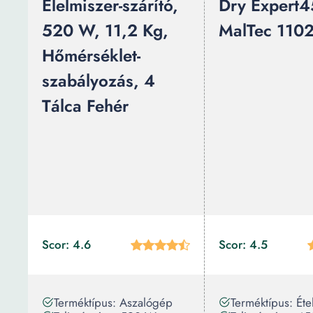
Élelmiszer-szárító,
Dry Expert
520 W, 11,2 Kg,
MalTec 110
Hőmérséklet-
szabályozás, 4
Tálca Fehér
Scor: 4.6
Scor: 4.5
Terméktípus: Aszalógép
Terméktípus: Éte