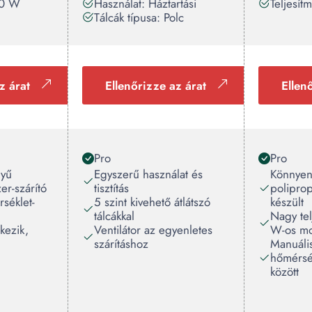
50 W
Használat: Háztartási
Teljesí
Tálcák típusa: Polc
z árat
Ellenőrizze az árat
Ellen
Pro
Pro
nyű
Egyszerű használat és
Könnyen 
er-szárító
tisztítás
polipro
séklet-
5 szint kivehető átlátszó
készült
tálcákkal
Nagy te
kezik,
Ventilátor az egyenletes
W-os mo
szárításhoz
Manuális
hőmérsé
között