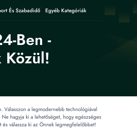
ort És Szabadidő
Egyéb Kategóriák
24-Ben -
 Közül!
thon. Válasszon a legmodernebb technológiával
. Ne hagyja ki a lehetőséget, hogy egészséges
et és válassza ki az Önnek legmegfelelőbbet!