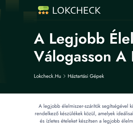
A Legjobb Élel
Válogasson A 
Lokcheck.hu
Háztartási Gépek
A legjobb élelmiszer-szárítók segítségével k
rendelkező készülékek közül, amelyek ideális
és ízletes ételeket készítsen a legjobb éle