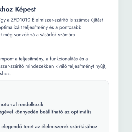
ókhoz Képest
így a ZFD1010 Élelmiszer-szárító is számos újítást
ptimalizált teljesítmény és a pontosabb
llt még vonzóbbá a vásárlók számára.
pont a teljesítmény, a funkcionalitás és a
er-szárító mindezekben kiváló teljesítményt nyújt,
áshoz.
otorral rendelkezik
égével könnyedén beállítható az optimális
 elegendő teret az élelmiszerek szárításához