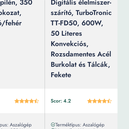
opilén, 350
Digitális élelmiszer-
okozat,
szárító, TurboTronic
ó/fehér
TT-FD50, 600W,
50 Literes
Konvekciós,
Rozsdamentes Acél
Burkolat és Tálcák,
Fekete
Scor: 4.2
ípus: Aszalógép
Terméktípus: Aszalógép