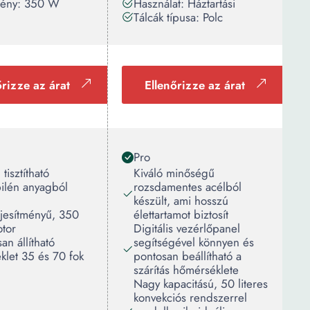
tmény: 350 W
Használat: Háztartási
Tálcák típusa: Polc
őrizze az árat
Ellenőrizze az árat
Pro
tisztítható
Kiváló minőségű
pilén anyagból
rozsdamentes acélból
készült, ami hosszú
ljesítményű, 350
élettartamot biztosít
tor
Digitális vezérlőpanel
an állítható
segítségével könnyen és
klet 35 és 70 fok
pontosan beállítható a
szárítás hőmérséklete
Nagy kapacitású, 50 literes
konvekciós rendszerrel