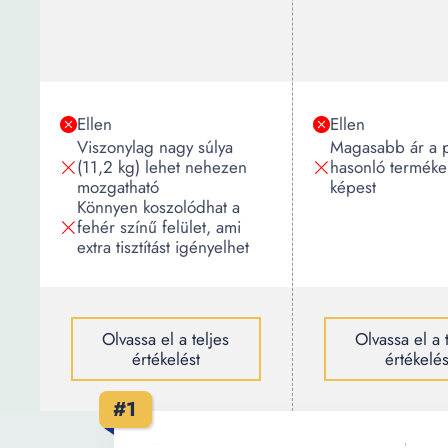
Ellen
Ellen
Viszonylag nagy súlya
Magasabb ár a p
(11,2 kg) lehet nehezen
hasonló termék
mozgatható
képest
Könnyen koszolódhat a
fehér színű felület, ami
extra tisztítást igényelhet
Olvassa el a teljes
Olvassa el a 
értékelést
értékelés
#1