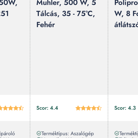
450W,
Muhler, 500 W, 5
Polipr
251
Tálcás, 35 - 75°C,
W, 8 F
Fehér
átlátsz
Scor: 4.4
Scor: 4.3
lpároló
Terméktípus: Aszalógép
Termékt