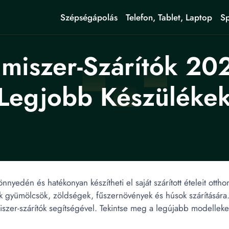
Szépségápolás
Telefon, Tablet, Laptop
Sp
miszer-Szárítók 20
Legjobb Készülékek
önnyedén és hatékonyan készítheti el saját szárított ételeit ot
ak gyümölcsök, zöldségek, fűszernövények és húsok szárítására
lmiszer-szárítók segítségével. Tekintse meg a legújabb modellek