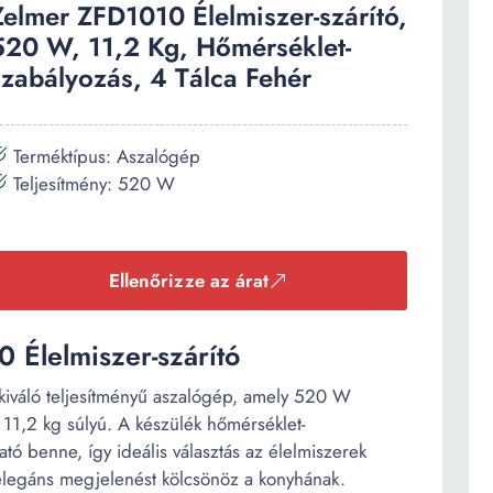
Zelmer ZFD1010 Élelmiszer-szárító,
520 W, 11,2 Kg, Hőmérséklet-
szabályozás, 4 Tálca Fehér
Terméktípus: Aszalógép
Teljesítmény: 520 W
Ellenőrizze az árat
 Élelmiszer-szárító
kiváló teljesítményű aszalógép, amely 520 W
 11,2 kg súlyú. A készülék hőmérséklet-
ható benne, így ideális választás az élelmiszerek
l elegáns megjelenést kölcsönöz a konyhának.