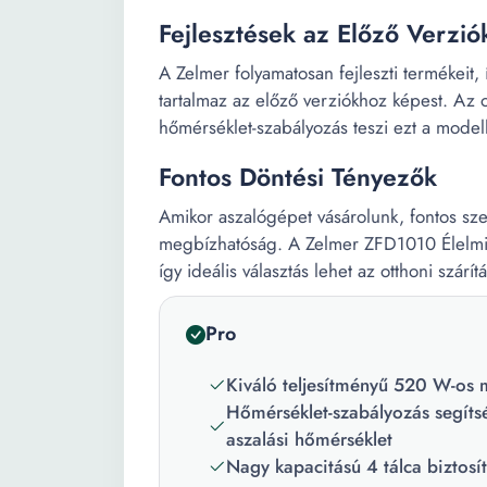
Fejlesztések az Előző Verzi
A Zelmer folyamatosan fejleszti termékeit, 
tartalmaz az előző verziókhoz képest. Az o
hőmérséklet-szabályozás teszi ezt a mode
Fontos Döntési Tényezők
Amikor aszalógépet vásárolunk, fontos szem
megbízhatóság. A Zelmer ZFD1010 Élelmisz
így ideális választás lehet az otthoni szárít
Pro
Kiváló teljesítményű 520 W-os m
Hőmérséklet-szabályozás segíts
aszalási hőmérséklet
Nagy kapacitású 4 tálca biztosít