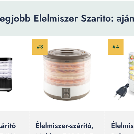
egjobb Elelmiszer Szarito: aján
zárító
Élelmiszer-szárító,
Élelmis