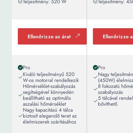
Teljesítmény: 520 W
Teljesítmény: 4
Ellenőrizze az árat
Ellenőrizze a
Pro
Pro
Kiváló teljesítményű 520
Nagy teljesítmé
W-os motorral rendelkezik
(450W) élelmisz
Hőmérséklet-szabályozás
8 fokozatú hőmér
segítségével könnyedén
szabályozás
beállítható az optimális
5 tálcával rendel
aszalási hőmérséklet
bővíthető
Nagy kapacitású 4 tálca
biztosít elegendő teret az
élelmiszerek szárításához