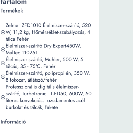
tartalom
Termékek
Zelmer ZFD1010 Élelmiszer-szárító, 520
W, 11,2 kg, Hőmérséklet-szabályozás, 4
tálca Fehér
Élelmiszer-szárító Dry Expert450W,
MalTec 110251
Élelmiszer-szárító, Muhler, 500 W, 5
tálcás, 35 - 75°C, Fehér
Élelmiszer-szárító, polipropilén, 350 W,
8 fokozat, átlátszó/fehér
Professzionális digitális élelmiszer-
szárító, TurboTronic TT-FD50, 600W, 50
literes konvekciós, rozsdamentes acél
burkolat és tálcák, fekete
Információ