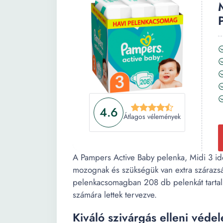
4.6
Átlagos vélemények
A Pampers Active Baby pelenka, Midi 3 ideá
mozognak és szükségük van extra szárazsá
pelenkacsomagban 208 db pelenkát tartalm
számára lettek tervezve.
Kiváló szivárgás elleni véde