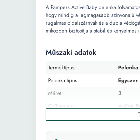
A Pampers Active Baby pelenka folyamatos
hogy mindig a legmagasabb színvonalú vé
rugalmas oldalszárnyak és a dupla védőgát
miközben biztosítja a stabil és kényelmes i
Műszaki adatok
Terméktípus:
Pelenka
Pelenka típus:
Egyszer 
Méret:
3
Gyűjtemény:
Active B
Csomag mennyisége:
208
Súly intervallum:
6 - 10 kg