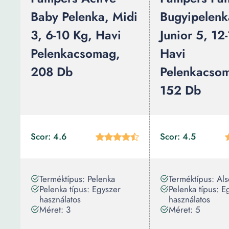
Baby Pelenka, Midi
Bugyipelenk
3, 6-10 Kg, Havi
Junior 5, 12
Pelenkacsomag,
Havi
208 Db
Pelenkacso
152 Db
Scor: 4.6
Scor: 4.5
Terméktípus: Pelenka
Terméktípus: Al
Pelenka típus: Egyszer
Pelenka típus: E
használatos
használatos
Méret: 3
Méret: 5