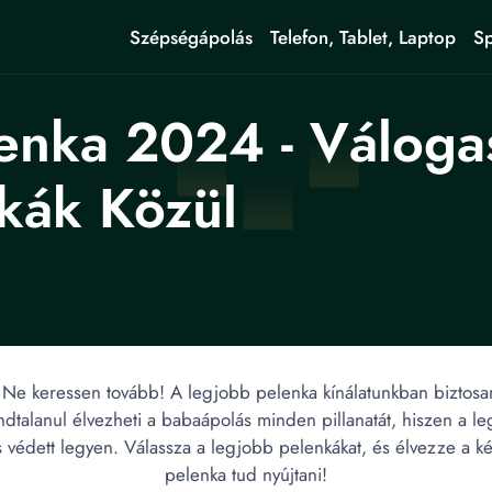
Szépségápolás
Telefon, Tablet, Laptop
Sp
enka 2024 - Váloga
kák Közül
Ne keressen tovább! A legjobb pelenka kínálatunkban biztosan m
ndtalanul élvezheti a babaápolás minden pillanatát, hiszen 
 védett legyen. Válassza a legjobb pelenkákat, és élvezze a k
pelenka tud nyújtani!