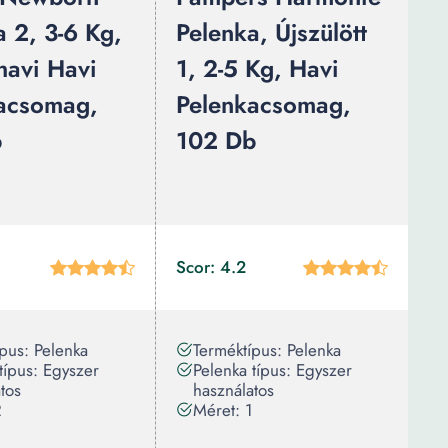
a 2, 3-6 Kg,
Pelenka, Újszülött
havi Havi
1, 2-5 Kg, Havi
acsomag,
Pelenkacsomag,
b
102 Db
Scor: 4.2
pus: Pelenka
Terméktípus: Pelenka
típus: Egyszer
Pelenka típus: Egyszer
tos
használatos
2
Méret: 1