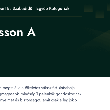
ort És Szabadidő
Egyéb Kategóriák
sson A
egtalálja a tökéletes választást kisbabája
a legmagasabb minőségű pelenkák gondoskodnak
ényelmet és biztonságot, amit csak a legjobb