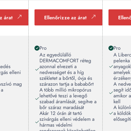
z árat
Ellenőrizze az árat
Ellen
Pro
Pro
Az egyedülálló
A Liber
DERMACOMFORT réteg
pelenka
kedés
azonnal elvezeti a
anyagokb
rgás elleni
nedvességet és a híg
amelyek 
székletet a bőrtől, óvja és
érzéken
vszívó mag
szárazon tartja a bababőrt
A nedve
 a
A több millió mikropórus
segít id
lehetővé teszi a levegő
amikor a
szabad áramlását, segítve a
kell
bőr száraz maradását
A különl
Akár 12 órán át tartó
a köldök
szivárgás elleni védelem a
elősegít
hármas védelmi
rendszernek köszönhetően