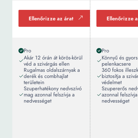
Ellenőrizze az árat
Ellenőrizze a
Pro
Pro
Akár 12 órán át körös-körül
Könnyű és gyors
véd a szivárgás ellen
pelenkacsere
Rugalmas oldalszárnyak a
360 fokos illesz
derék és combhajlat
biztosítja a szivá
területein
védelmet
Szuperhatékony nedvszívó
Szupererős ned
mag azonnal felszívja a
azonnal felszívja
nedvességet
nedvességet