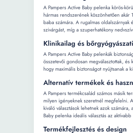
A Pampers Active Baby pelenka körös-körül 
hármas rendszerének köszönhetően akár 12 
baba számára. A rugalmas oldalszárnyak 
szivárgást, míg a szuperhatékony nedvszív
Klinikailag és bőrgyógyászati
A Pampers Active Baby pelenkák biztonsá
összetevői gondosan megválasztottak, és kli
hogy maximális biztonságot nyújtsanak a k
Alternatív termékek és haszná
A Pampers termékcsalád számos másik term
milyen igényeknek szeretnél megfelelni.
kiváló választások lehetnek azok számára,
Baby pelenka ideális választás az aktívabb
Termékfejlesztés és design