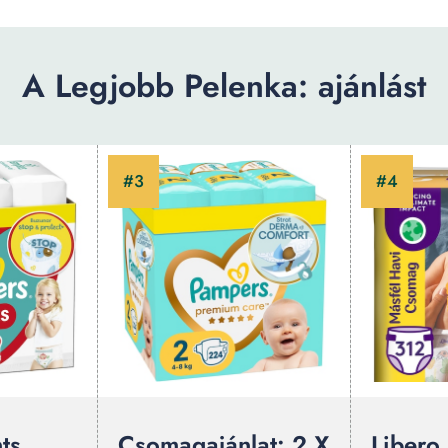
A Legjobb Pelenka: ajánlást
ts
Csomagajánlat: 2 X
Libero