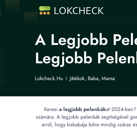
A Legjobb Pel
Legjobb Pelen
Lokcheck.hu
Játékok, Baba, Mama
Keresi
a legjobb pelenkák
at 2024-ben? 
számára. A legjobb pelenkák segítségével go
arról, hogy kisbabája bőre mindig száraz és