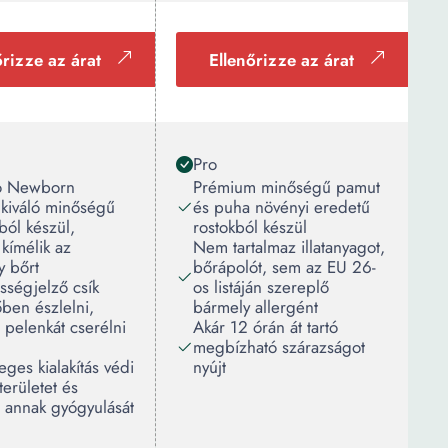
őrizze az árat
Ellenőrizze az árat
Pro
o Newborn
Prémium minőségű pamut
 kiváló minőségű
és puha növényi eredetű
ól készül,
rostokból készül
kímélik az
Nem tartalmaz illatanyagot,
y bőrt
bőrápolót, sem az EU 26-
sségjelző csík
os listáján szereplő
őben észlelni,
bármely allergént
 pelenkát cserélni
Akár 12 órán át tartó
megbízható szárazságot
eges kialakítás védi
nyújt
területet és
i annak gyógyulását