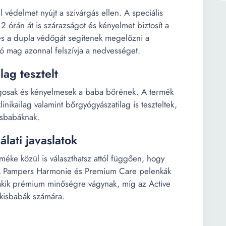
védelmet nyújt a szivárgás ellen. A speciális
órán át is szárazságot és kényelmet biztosít a
és a dupla védőgát segítenek megelőzni a
ó mag azonnal felszívja a nedvességet.
lag tesztelt
gosak és kényelmesek a baba bőrének. A termék
nikailag valamint bőrgyógyászatilag is teszteltek,
isbabáknak.
lati javaslatok
éke közül is választhatsz attól függően, hogy
 A Pampers Harmonie és Premium Care pelenkák
 akik prémium minőségre vágynak, míg az Active
 kisbabák számára.