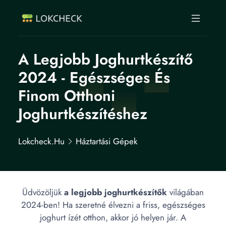
A Legjobb Joghurtkészítő
2024 - Egészséges És
Finom Otthoni
Joghurtkészítéshez
Lokcheck.hu
Háztartási Gépek
Üdvözöljük
a legjobb joghurtkészítők
világában
2024-ben! Ha szeretné élvezni a friss, egészséges
joghurt ízét otthon, akkor jó helyen jár. A