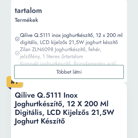
tartalom
Termékek
Qilive Q.5111 inox joghurtkészítő, 12 x 200 ml
digitális, LCD kijelzős 21,5W joghurt készítő
Zilan ZLN6098 Joghurtkészítő, fehér,
jelzőfény, 1 literes űrtartalom
Kompakt joghurtkészítő, Rozsdamentes acél,
15W, Fehér
Adler AD4476 joghurtkészítő
#1
Ariete 621 Yogurella joghurtkészítő, 20W, 1L,
fehér/narancssárga
Qilive Q.5111 Inox
Joghurtkészítő, 12 X 200 Ml
Információ
Digitális, LCD Kijelzős 21,5W
Joghurt Készítő
Vásárlási útmutató
Gyakori kérdések