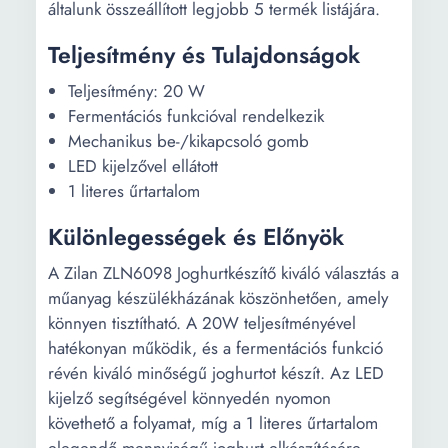
általunk összeállított legjobb 5 termék listájára.
Teljesítmény és Tulajdonságok
Teljesítmény: 20 W
Fermentációs funkcióval rendelkezik
Mechanikus be-/kikapcsoló gomb
LED kijelzővel ellátott
1 literes űrtartalom
Különlegességek és Előnyök
A Zilan ZLN6098 Joghurtkészítő kiváló választás a
műanyag készülékházának köszönhetően, amely
könnyen tisztítható. A 20W teljesítményével
hatékonyan működik, és a fermentációs funkció
révén kiváló minőségű joghurtot készít. Az LED
kijelző segítségével könnyedén nyomon
követhető a folyamat, míg a 1 literes űrtartalom