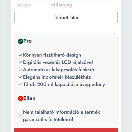
anyaga:
Műanyag
Belső anyag:
Műanyag
Szín:
Ezüstszín
Pro
Teljesítmény:
22 W
Vezérlőpanel
Digitális
Könnyen tisztítható design
típusa:
Digitális vezérlés LCD kijelzővel
Automatikus kikapcsolás funkció
Tulajdonság:
Automatikus kikapcsolás
Elegáns inox-fehér készülékház
12 db 200 ml kapacitású üveg edény
Főbb
Csúszásmentes lábak
jellemzők:
Ellen
Nem található információ a termék
garanciális feltételeiről