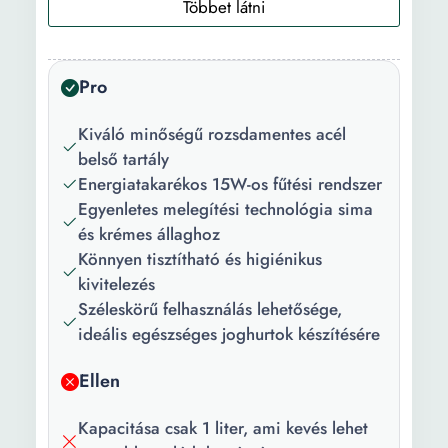
Csomag
1 Használati útmutató 1 x
tartalma:
joghurtgép
Szín:
Zöld Fehér
Pro
Teljesítmény:
15 W
Kiváló minőségű rozsdamentes acél
Tápfeszültség:
220 V
belső tartály
Energiatakarékos 15W-os fűtési rendszer
Kapacitás:
1 l
Egyenletes melegítési technológia sima
és krémes állaghoz
Előmelegítési
8 h 10 h
Könnyen tisztítható és higiénikus
idő:
kivitelezés
Vezérlőpanel
Mechanikus
Széleskörű felhasználás lehetősége,
típusa:
ideális egészséges joghurtok készítésére
Hosszúság:
16 cm
Ellen
Magasság:
12 cm
Kapacitása csak 1 liter, ami kevés lehet