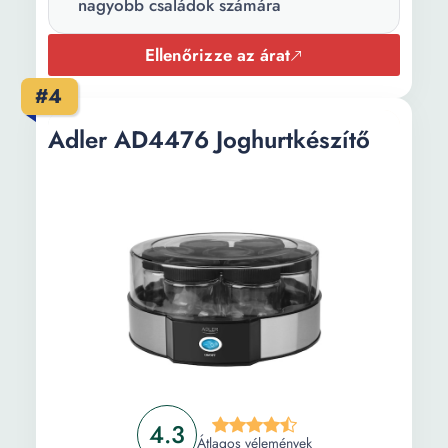
Súly:
200 g
nagyobb családok számára
Ellenőrizze az árat
#4
Adler AD4476 Joghurtkészítő
4.3
Átlagos vélemények