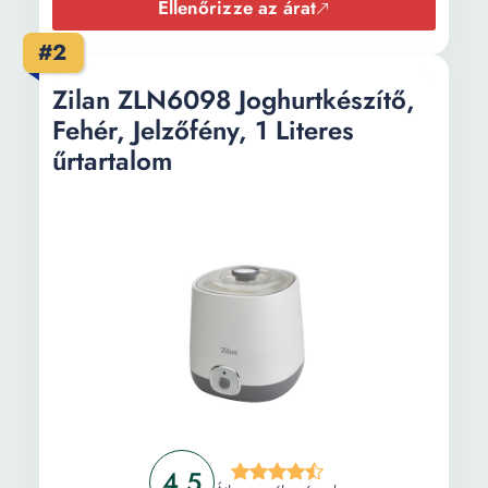
Ellenőrizze az árat
#2
Zilan ZLN6098 Joghurtkészítő,
Fehér, Jelzőfény, 1 Literes
űrtartalom
4.5