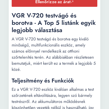
Ellenőrizze az árat
VGR V-720 testvágó és
borotva - A Top 5 listánk egyik
legjobb választása
A VGR V-720 testvágó és borotva egy kiváló
minőségű, multifunkcionális eszköz, amely
számos előnnyel rendelkezik az otthoni
szőrtelenítés terén. Az alábbiakban részletesen
bemutatjuk, miért került ez a termék a legjobb 5
közé.
Teljesítmény és Funkciók
Ez a VGR V-720 eszköz kiválóan alkalmas a test
szőrzetének eltávolítására, legyen szó bármely
testrészről. Az akkumulátoros működésnek
köszönhetően vezeték nélkül is használható, így