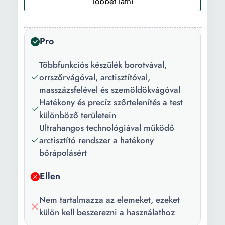
Ajánlott:
Borotválkozás Ritkítás
Tápellátás
Elemek
típusa:
Pro
Penge anyaga:
Titán
Többfunkciós készülék borotvával,
Penge
Rozsdamentes acél
orrszőrvágóval, arctisztítóval,
bevonata:
masszázsfelével és szemöldökvágóval
Hatékony és precíz szőrtelenítés a test
Fejek száma:
4
különböző területein
Ultrahangos technológiával működő
Szükséges
2 darab AAA
arctisztító rendszer a hatékony
elemek:
bőrápolásért
Hosszúság:
17 cm
Ellen
Szélesség:
3.5 cm
Nem tartalmazza az elemeket, ezeket
Súly:
98 g
külön kell beszerezni a használathoz