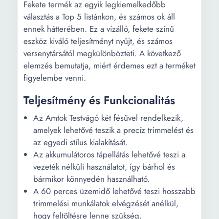
Fekete termék az egyik legkiemelkedőbb
választás a Top 5 listánkon, és számos ok áll
ennek hátterében. Ez a vízálló, fekete színű
eszköz kiváló teljesítményt nyújt, és számos
versenytársától megkülönbözteti. A következő
elemzés bemutatja, miért érdemes ezt a terméket
figyelembe venni.
Teljesítmény és Funkcionalitás
Az Amtok Testvágó két fésűvel rendelkezik,
amelyek lehetővé teszik a precíz trimmelést és
az egyedi stílus kialakítását.
Az akkumulátoros tápellátás lehetővé teszi a
vezeték nélküli használatot, így bárhol és
bármikor könnyedén használható.
A 60 perces üzemidő lehetővé teszi hosszabb
trimmelési munkálatok elvégzését anélkül,
hogy feltöltésre lenne szükség.