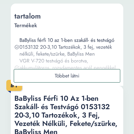
tartalom
Termékek
BaByliss férfi 10 az 1-ben szakáll- és testvágó
0153132 20-3,10 Tartozékok, 3 fej, vezeték
nélküli, fekete/szürke, BaByliss Men
VGR V-720 testvágó és borotva,
akkumulátoros, rozsdamentes acél pengékkel,
5 cserélhető fej, fehér
Testvágó, Amtok, 2 fésű, Vízálló, 60 perc,
#1
Fekete
Testvágó és borotva 5 az 1-ben, VGR V-072, 5
BaByliss Férfi 10 Az 1-ben
cserélhető fej, rozsdamentes acél pengék
Szakáll- és Testvágó 0153132
Philips BG7025 / 15 testvágó, 2 fej, 5
20-3,10 Tartozékok, 3 Fej,
lépcsős, 3-11 mm, vízálló, fekete
Vezeték Nélküli, Fekete/szürke,
BaByliss Men
Információ