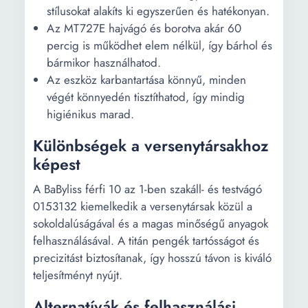
stílusokat alakíts ki egyszerűen és hatékonyan.
Az MT727E hajvágó és borotva akár 60
percig is működhet elem nélkül, így bárhol és
bármikor használhatod.
Az eszköz karbantartása könnyű, minden
végét könnyedén tisztíthatod, így mindig
higiénikus marad.
Különbségek a versenytársakhoz
képest
A BaByliss férfi 10 az 1-ben szakáll- és testvágó
0153132 kiemelkedik a versenytársak közül a
sokoldalúságával és a magas minőségű anyagok
felhasználásával. A titán pengék tartósságot és
precizitást biztosítanak, így hosszú távon is kiváló
teljesítményt nyújt.
Alternatívák és felhasználási