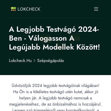
A Legjobb Testvágó 2024-
Ben - Válogasson A
Legújabb Modellek Között!
Lokcheck.hu
Szépségápolás
Üdvözöljük 2024 legjobb testvágóinak világában!
Ha Ön is a tökéletes testvágó után kutat, akkor jó
helyen jár. A legjobb testvágó nemcsak a
megjelenéséhez, de az önbizalmához is hozzájárul.
Legyen szó trimmelésről vagy borotválkozásról, a