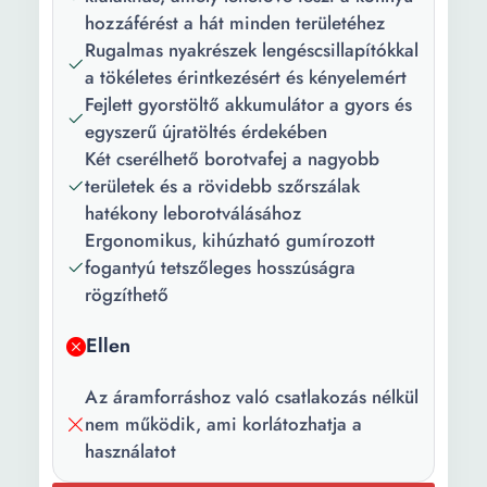
hozzáférést a hát minden területéhez
Rugalmas nyakrészek lengéscsillapítókkal
a tökéletes érintkezésért és kényelemért
Fejlett gyorstöltő akkumulátor a gyors és
egyszerű újratöltés érdekében
Két cserélhető borotvafej a nagyobb
területek és a rövidebb szőrszálak
hatékony leborotválásához
Ergonomikus, kihúzható gumírozott
fogantyú tetszőleges hosszúságra
rögzíthető
Ellen
Az áramforráshoz való csatlakozás nélkül
nem működik, ami korlátozhatja a
használatot