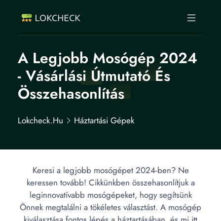
A Legjobb Mosógép 2024
- Vásárlási Útmutató És
Összehasonlítás
Lokcheck.hu
Háztartási Gépek
Keresi a legjobb mosógépet 2024-ben? Ne
keressen tovább! Cikkünkben összehasonlítjuk a
leginnovatívabb mosógépeket, hogy segítsünk
Önnek megtalálni a tökéletes választást. A mosógép
kiválasztása fontos lépés a háztartásában, és mi itt