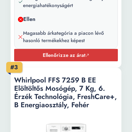
energiahatékonyságért
Ajtónyitás
Bal
iránya:
Ellen
Vezérlőpanel
Mechanikus
típusa:
Magasabb árkategória a piacon lévő
hasonló termékekhez képest
Szín:
Fehér
Ellenőrizze az árat
Hozzátartozó
Adagoló edény
kiegészítők:
#3
Mélység:
460 mm
Whirlpool FFS 7259 B EE
Elöltöltős Mosógép, 7 Kg, 6.
Szélesség:
59.5 mm
Érzék Technológia, FreshCare+,
Magasság:
850 mm
B Energiaosztály, Fehér
Súly:
55 kg
Évi
152 kWh
energiafogyasztás: