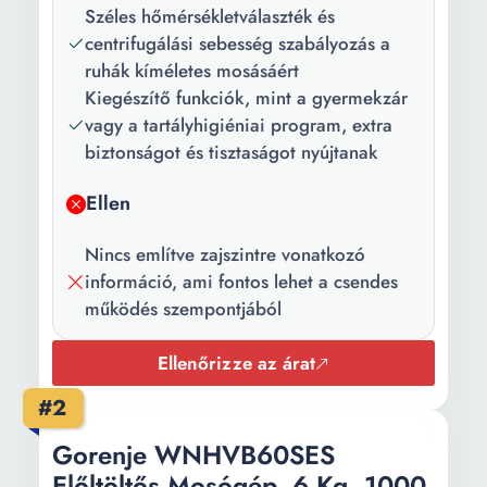
Széles hőmérsékletválaszték és
Vezérlőpanel
Digitális
centrifugálási sebesség szabályozás a
típusa:
ruhák kíméletes mosásáért
Szín:
Szürke
Kiegészítő funkciók, mint a gyermekzár
vagy a tartályhigiéniai program, extra
Mélység:
46.5 cm
biztonságot és tisztaságot nyújtanak
Szélesség:
59.5 cm
Ellen
Magasság:
84.5 cm
Nincs említve zajszintre vonatkozó
Energiahatékonyság
C energiaosztály
információ, ami fontos lehet a csendes
a legújabb európai
működés szempontjából
előírások szerint:
Ellenőrizze az árat
Centrifugálási
B
hatékonyság:
#2
Energiafogyasztás
59 kWh
Gorenje WNHVB60SES
/ 100 mosás:
Előltöltős Mosógép, 6 Kg, 1000