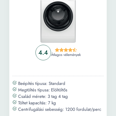
Energiafogyasztás
0.49 kWh
- Alapprogram:
Éves átlagos
8800 l
vízfogyasztás:
Energiahatékonyság
E energiaosztály
a legújabb európai
4.4
Átlagos vélemények
előírások szerint:
Centrifugálási
C
hatékonyság:
Beépítés típusa: Standard
Energiafogyasztás
70 kWh
Megtöltés típusa: Elöltöltős
/ 100 mosás:
Család mérete: 3 tag 4 tag
Tulajdonság:
Késleltetés Töltetérzékelő
Töltet kapacítás: 7 kg
Vízszint szabályozás
Centrifugálási sebesség: 1200 fordulat/perc