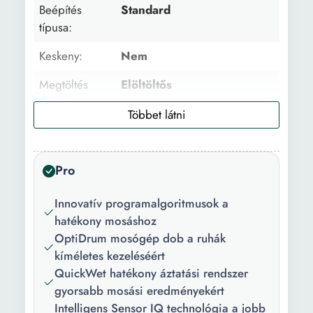
Beépítés
Standard
típusa:
Keskeny:
Nem
Megtöltés
Elöltöltős
típusa:
Töltet
6 kg
kapacítás:
Pro
Centrifugálási
1000 fordulat/perc
sebesség:
Innovatív programalgoritmusok a
hatékony mosáshoz
Centrifuga
76 dB
OptiDrum mosógép dob a ruhák
zajszint:
kíméletes kezeléséért
Mosás zajszint:
58 dB
QuickWet hatékony áztatási rendszer
gyorsabb mosási eredményekért
Tartály anyaga:
Rozsdamentes acél
Intelligens Sensor IQ technológia a jobb