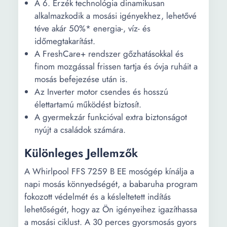
hossza:
A 6. Érzék technológia dinamikusan
alkalmazkodik a mosási igényekhez, lehetővé
Adagolók:
Öblítő Mosószer
téve akár 50%* energia-, víz- és
időmegtakarítást.
Fordulatszámok:
3
A FreshCare+ rendszer gőzhatásokkal és
ECO program
198 min
finom mozgással frissen tartja és óvja ruháit a
időtartama:
mosás befejezése után is.
Az Inverter motor csendes és hosszú
élettartamú működést biztosít.
A gyermekzár funkcióval extra biztonságot
nyújt a családok számára.
Különleges Jellemzők
A Whirlpool FFS 7259 B EE mosógép kínálja a
napi mosás könnyedségét, a babaruha program
fokozott védelmét és a késleltetett indítás
lehetőségét, hogy az Ön igényeihez igazíthassa
a mosási ciklust. A 30 perces gyorsmosás gyors