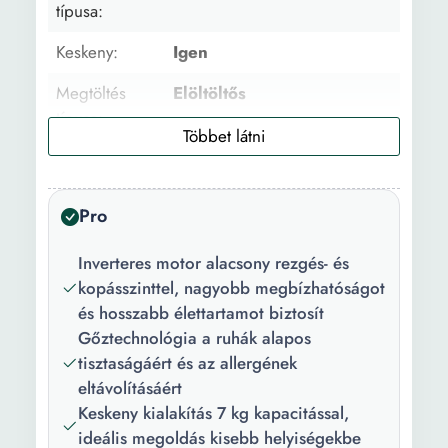
típusa:
Keskeny:
Igen
Megtöltés
Elöltöltős
típusa:
Család mérete:
3 tag 4 tag
Töltet
7 kg
Pro
kapacítás:
Inverteres motor alacsony rezgés- és
Centrifugálási
1400 fordulat/perc
kopásszinttel, nagyobb megbízhatóságot
sebesség:
és hosszabb élettartamot biztosít
Centrifuga
76 dB
Gőztechnológia a ruhák alapos
zajszint:
tisztaságáért és az allergének
eltávolításáért
Ajtónyitás
Bal
Keskeny kialakítás 7 kg kapacitással,
iránya:
ideális megoldás kisebb helyiségekbe