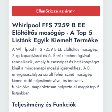
Biztonsági
Gyerekzár Túlhabzás
funkciók:
figyelés Túlfolyás védelem
Ellenőrizze az árat
Technológia:
SterilTub Stream Tech
Whirlpool FFS 7259 B EE
Mosási
Gyapjú Vegyes Pamut
Elöltöltős mosógép - A Top 5
programok:
Centrifugálás Babaruha Ing
Listánk Egyik Kiemelt Terméke
dobtisztító program Napi
Tollpehely PowerWash 59'
A Whirlpool FFS 7259 B EE Elöltöltős mosógép,
Gyors 20 Öblítés +
7 kg kapacitással és 6. Érzék technológiával
Centrifugálás Eco 40-60
rendelkezik, amely frissességet és hatékonyságot
Gyapjú/kézi mosás
kínál a mindennapi mosási igényekhez. A B
program
energiaosztályba sorolt fehér színű mosógép
kiemelkedő teljesítményével és innovatív
Mosási
15
funkcióival magabiztosan helyezte el magát top 5
programok
listánkban.
száma:
Teljesítmény és Funkciók
Gyorsmosás
20 min