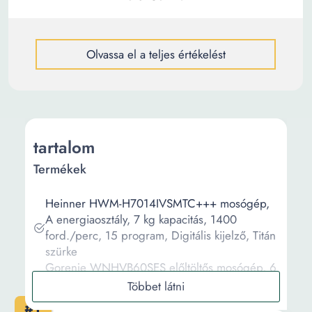
Olvassa el a teljes értékelést
tartalom
Termékek
Heinner HWM-H7014IVSMTC+++ mosógép,
A energiaosztály, 7 kg kapacitás, 1400
ford./perc, 15 program, Digitális kijelző, Titán
szürke
Gorenje WNHVB60SES előltöltős mosógép, 6
kg, 1000 f/p., 59.5 cm, E energiaosztály,
Fehér
#1