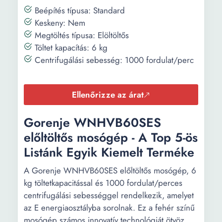
Mosási
15 perces gyors program
Beépítés típusa: Standard
programok:
Keskeny: Nem
Megtöltés típusa: Elöltöltős
Mosási
15
Töltet kapacítás: 6 kg
programok
Centrifugálási sebesség: 1000 fordulat/perc
száma:
Gyorsmosás
15 min
Ellenőrizze az árat
hossza:
Hőmérséklet
5
Gorenje WNHVB60SES
fokozatok:
előltöltős mosógép - A Top 5-ös
Listánk Egyik Kiemelt Terméke
ECO program
3 h 28 min
időtartama:
A Gorenje WNHVB60SES előltöltős mosógép, 6
kg töltetkapacitással és 1000 fordulat/perces
centrifugálási sebességgel rendelkezik, amelyet
az E energiaosztályba sorolnak. Ez a fehér színű
mosógép számos innovatív technológiát ötvöz,