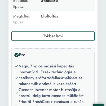
Beépítés
Standard
típusa:
Megtöltés
Elöltöltős
típusa:
Család mérete:
3 tag 4 tag
Töltet
7 kg
kapacítás:
Pro
Centrifugálási
1200 fordulat/perc
sebesség:
Nagy, 7 kg-os mosási kapacitás
Innovatív 6. Érzék technológia a
Centrifuga
77 dB
hatékony erőforrásfelhasználásért és
zajszint:
ruhaneműk optimális kezeléséért
Tartály anyaga:
Rozsdamentes acél
Csendes Inverter motor biztosítja a
hosszú ideig tartó csendes működést
Ajtónyitás
Bal
Frissítő FreshCare+ rendszer a ruhák
iránya: