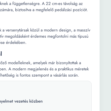
eknek a függetlenségre. A 22 cm-es távolság az
számára, biztosítva a megfelelő pedálzási pozíciót.
k a versenytársak közül a modern design, a masszív
natív megoldásként érdemes megfontolni más típusú
tése érdekében.
l
 előző modelleknek, amelyek már bizonyítottak a
ében. A modern megjelenés és a praktikus méretek
lhetőség is fontos szempont a vásárlás során.
ényelmet vezetés közben