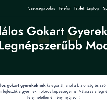
Szépségápolás
Telefon, Tablet, Laptop
Sp
álos Gokart Gyerek
Legnépszerűbb Mod
álos gokart gyerekeknek
kategóriát, ahol a biztonság és szó
 fejlesztik a gyermek motoros képességeit is. Válassza a le
felejthetetlen élményt nyújtson!