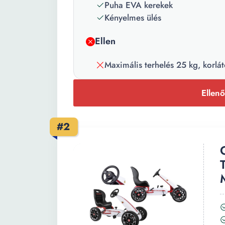
Puha EVA kerekek
Kényelmes ülés
Ellen
Maximális terhelés 25 kg, korlát
Ellenő
#2