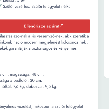
Életkor: 5 év
Szülői vezérlés: Szülői felügyelet nélkül
Ellenőrizze az árat
lasztás azoknak a kis versenyzőknek, akik szeretik a
zínkombináció modern megjelenést kölcsönöz neki,
ekek garantálják a biztonságos és kényelmes
46 cm, magassága: 48 cm.
sága a padlótól: 30 cm.
nélkül: 7,6 kg, dobozzal: 9,5 kg.
 kényelmes vezetést, miközben a szülői felügyelet