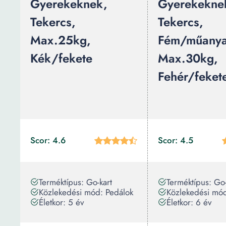
Gyerekeknek,
Gyerekekne
Tekercs,
Tekercs,
Max.25kg,
Fém/műanya
Kék/fekete
Max.30kg,
Fehér/feket
Scor: 4.6
Scor: 4.5
Terméktípus: Go-kart
Terméktípus: Go-
Közlekedési mód: Pedálok
Közlekedési mód
Életkor: 5 év
Életkor: 6 év