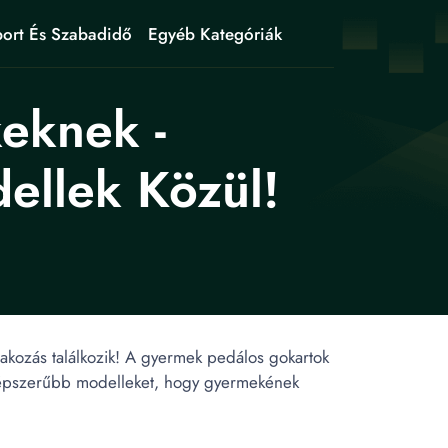
ort És Szabadidő
Egyéb Kategóriák
eknek -
ellek Közül!
rakozás találkozik! A gyermek pedálos gokartok
gnépszerűbb modelleket, hogy gyermekének