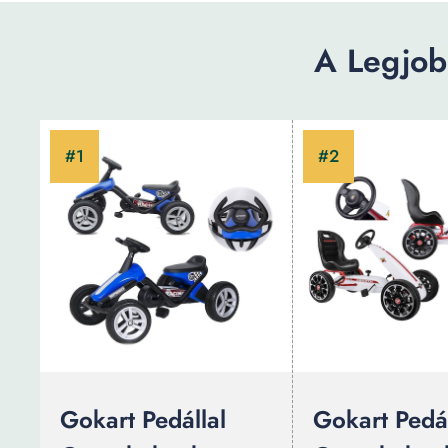
A Legjob
Gokart Pedállal
Gokart Pedál