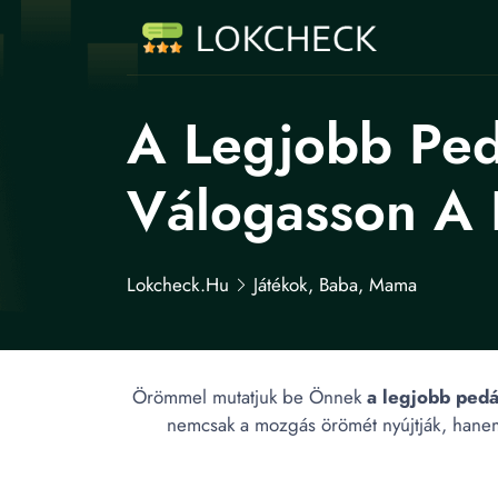
A Legjobb Ped
Válogasson A 
Lokcheck.hu
Játékok, Baba, Mama
Örömmel mutatjuk be Önnek
a legjobb ped
nemcsak a mozgás örömét nyújtják, hanem