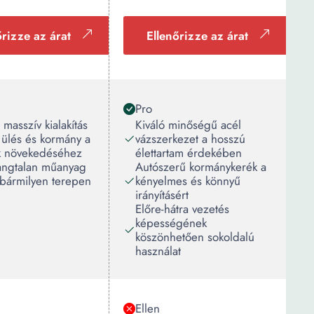
őrizze az árat
Ellenőrizze az árat
Pro
 masszív kialakítás
Kiváló minőségű acél
ó ülés és kormány a
vázszerkezet a hosszú
 növekedéséhez
élettartam érdekében
angtalan műanyag
Autószerű kormánykerék a
 bármilyen terepen
kényelmes és könnyű
irányításért
Előre-hátra vezetés
képességének
köszönhetően sokoldalú
használat
Ellen