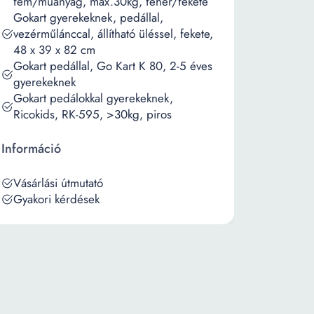
fém/műanyag, max.30kg, fehér/fekete
Gokart gyerekeknek, pedállal,
vezérműlánccal, állítható üléssel, fekete,
48 x 39 x 82 cm
Gokart pedállal, Go Kart K 80, 2-5 éves
gyerekeknek
Gokart pedálokkal gyerekeknek,
Ricokids, RK-595, >30kg, piros
Információ
Vásárlási útmutató
Gyakori kérdések