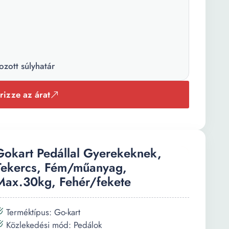
ozott súlyhatár
rizze az árat
Gokart Pedállal Gyerekeknek,
Tekercs, Fém/műanyag,
Max.30kg, Fehér/fekete
Terméktípus: Go-kart
Közlekedési mód: Pedálok