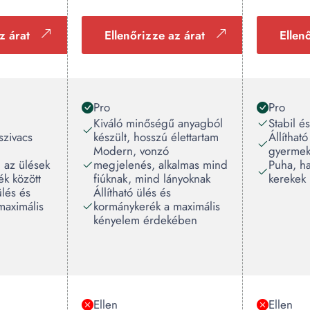
z árat
Ellenőrizze az árat
Ellen
Pro
Pro
Kiváló minőségű anyagból
Stabil és
zivacs
készült, hosszú élettartam
Állíthat
Modern, vonzó
gyermek
g az ülések
megjelenés, alkalmas mind
Puha, h
k között
fiúknak, mind lányoknak
kerekek
ülés és
Állítható ülés és
maximális
kormánykerék a maximális
kényelem érdekében
Ellen
Ellen