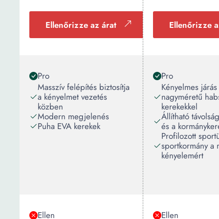
Ellenőrizze az árat
Ellenőrizze a
Pro
Pro
Masszív felépítés biztosítja
Kényelmes járás
a kényelmet vezetés
nagyméretű habs
közben
kerekekkel
Modern megjelenés
Állítható távolsá
Puha EVA kerekek
és a kormánykeré
Profilozott sport
sportkormány a 
kényelemért
Ellen
Ellen