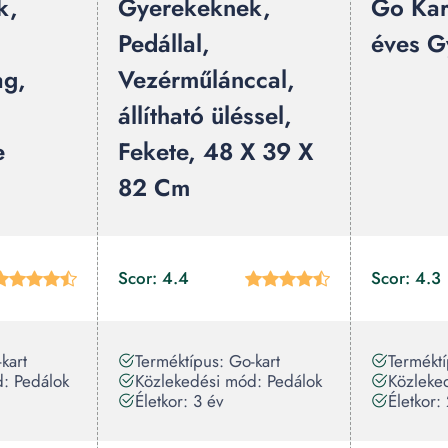
k,
Gyerekeknek,
Go Kar
Pedállal,
éves G
g,
Vezérműlánccal,
állítható üléssel,
e
Fekete, 48 X 39 X
82 Cm
Scor: 4.4
Scor: 4.3
kart
Terméktípus: Go-kart
Terméktí
: Pedálok
Közlekedési mód: Pedálok
Közleke
Életkor: 3 év
Életkor: