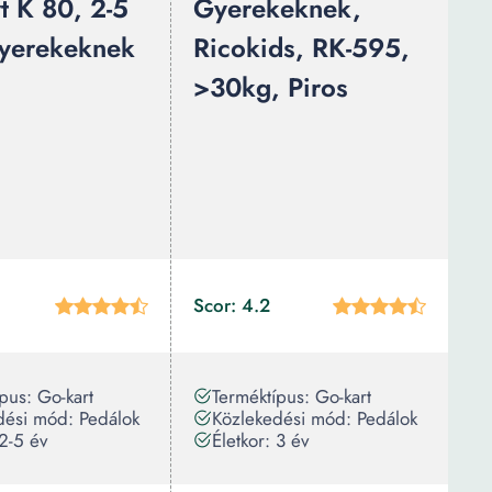
t K 80, 2-5
Gyerekeknek,
yerekeknek
Ricokids, RK-595,
>30kg, Piros
Scor: 4.2
pus: Go-kart
Terméktípus: Go-kart
dési mód: Pedálok
Közlekedési mód: Pedálok
 2-5 év
Életkor: 3 év