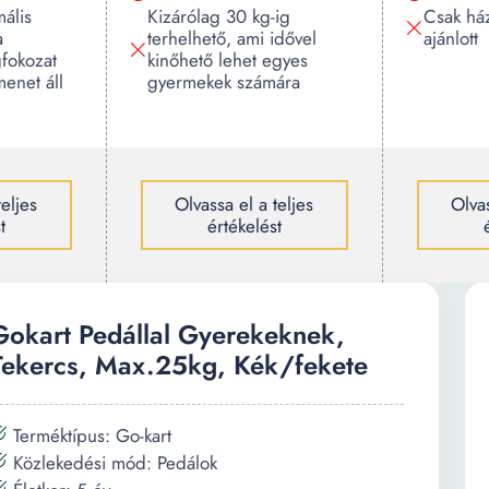
mális
Kizárólag 30 kg-ig
Csak ház
a
terhelhető, ami idővel
ajánlott
fokozat
kinőhető lehet egyes
menet áll
gyermekek számára
teljes
Olvassa el a teljes
Olvas
t
értékelést
Gokart Pedállal Gyerekeknek,
Tekercs, Max.25kg, Kék/fekete
Terméktípus: Go-kart
Közlekedési mód: Pedálok