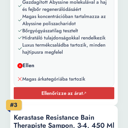
Gazdagított Abyssine molekulával a haj
Aroma:
Virág
és fejbőr regenerálódásáért
Magas koncentrációban tartalmazza az
Tulajdonságok:
Hidratáló
Abyssine poliszacharidot
Darabszám/szett:
1
Bőrgyógyászatilag tesztelt
Hidratáló tulajdonságokkal rendelkezik
Mennyiség:
80 ml
Luxus termékcsaládba tartozik, minden
Súly:
800 g
hajtípusra megfelel
Ellen
Magas árkategóriába tartozik
Ellenőrizze az árat
#3
Kerastase Resistance Bain
Therapiste Sampon, 3-4, 450 Ml