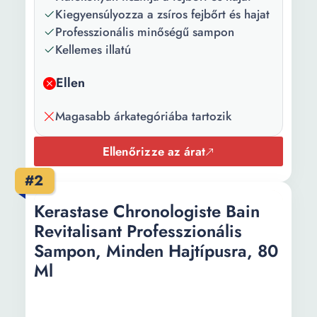
Kiegyensúlyozza a zsíros fejbőrt és hajat
Mennyiség:
250 ml
Professzionális minőségű sampon
Kellemes illatú
Ellen
Magasabb árkategóriába tartozik
Ellenőrizze az árat
#2
Kerastase Chronologiste Bain
Revitalisant Professzionális
Sampon, Minden Hajtípusra, 80
Ml