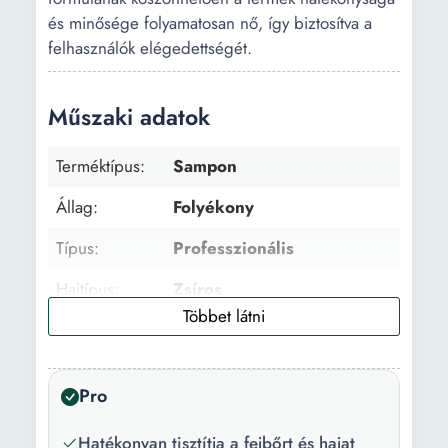
és minősége folyamatosan nő, így biztosítva a
felhasználók elégedettségét.
Műszaki adatok
Terméktípus:
Sampon
Állag:
Folyékony
Típus:
Professzionális
Hajtípus:
Zsíros
Fejbőr típusa:
Zsíros Normál
Darabszám/szett:
1
Pro
Csomag
1 x Sampon
tartalma:
Hatékonyan tisztítja a fejbőrt és hajat