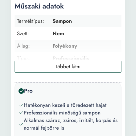
Műszaki adatok
Terméktípus:
Sampon
Szett:
Nem
Állag:
Folyékony
Típus:
Professzionális
Hajtípus:
Töredezett
Fejbőr típusa:
Száraz Zsíros Irritált
Pro
Korpás Normál
Darabszám/szett:
1
Hatékonyan kezeli a töredezett hajat
Professzionális minőségű sampon
Csomag
1 x Sampon
Alkalmas száraz, zsíros, irritált, korpás és
tartalma:
normál fejbőrre is
Mennyiség:
250 ml