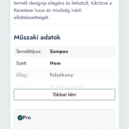
termék designja elegáns és letisztult, tükrözve a
Kerastase luxus és minőség iránti
elkötelezettségét.
Műszaki adatok
Terméktípus:
Sampon
Szett:
Nem
Állag:
Folyékony
Típus:
Professzionális
Hajtípus:
Száraz
Fő összetevő:
Aminosavak
Pro
Kollekció:
Chronologiste