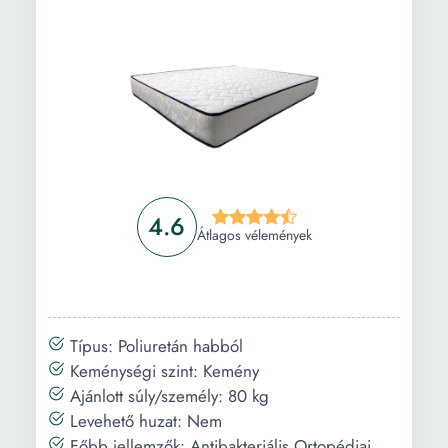
Információ
Vásárlási útmutató
Gyakori kérdések
4.6
Átlagos vélemények
Típus: Poliuretán habból
Keménységi szint: Kemény
Ajánlott súly/személy: 80 kg
Levehető huzat: Nem
Főbb jellemzők: Antibakteriális Ortopédiai