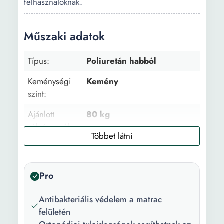
felhasználóknak.
Műszaki adatok
Típus:
Poliuretán habból
Keménységi
Kemény
szint:
Ajánlott
80 kg
súly/személy:
Levehető
Nem
huzat:
Pro
Főbb
Antibakteriális Ortopédiai
jellemzők:
Antibakteriális védelem a matrac
felületén
Összeszerelési
Hengerelt