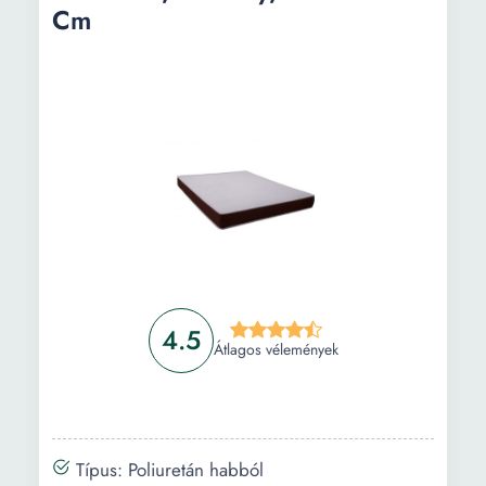
Cm
4.5
Átlagos vélemények
Típus: Poliuretán habból