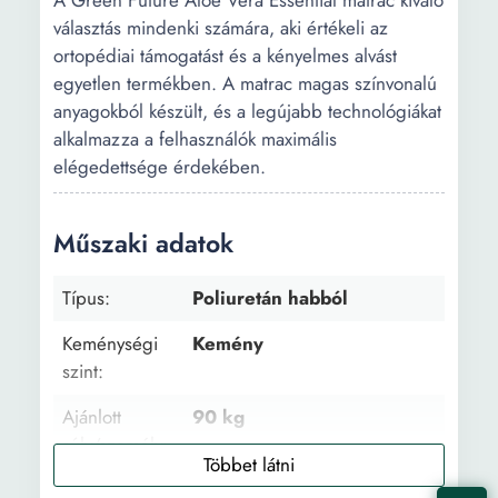
A Green Future Aloe Vera Essential matrac kiváló
választás mindenki számára, aki értékeli az
ortopédiai támogatást és a kényelmes alvást
egyetlen termékben. A matrac magas színvonalú
anyagokból készült, és a legújabb technológiákat
alkalmazza a felhasználók maximális
elégedettsége érdekében.
Műszaki adatok
Típus:
Poliuretán habból
Keménységi
Kemény
szint:
Ajánlott
90 kg
súly/személy:
Levehető
Nem