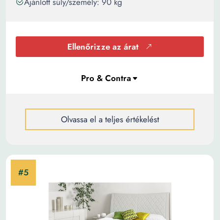
Ajánlott súly/személy: 90 kg
Ellenőrizze az árat
Olvassa el a teljes értékelést