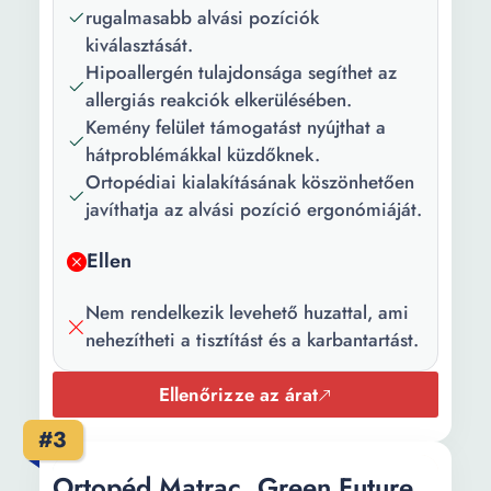
rugalmasabb alvási pozíciók
jellemzők:
Megfordítható Ortopédiai
kiválasztását.
Összeszerelési
Hengerelt
Hipoallergén tulajdonsága segíthet az
állapot:
allergiás reakciók elkerülésében.
Kemény felület támogatást nyújthat a
Csomag
1 x Matrac
hátproblémákkal küzdőknek.
tartalma:
Ortopédiai kialakításának köszönhetően
javíthatja az alvási pozíció ergonómiáját.
Szín:
Fehér Barna
Készült:
Románia
Ellen
Rétegszám:
1
Nem rendelkezik levehető huzattal, ami
nehezítheti a tisztítást és a karbantartást.
Méret (cm):
120 x 200
Magasság:
18 cm
Ellenőrizze az árat
Súly:
12 kg
#3
Ortopéd Matrac, Green Future,