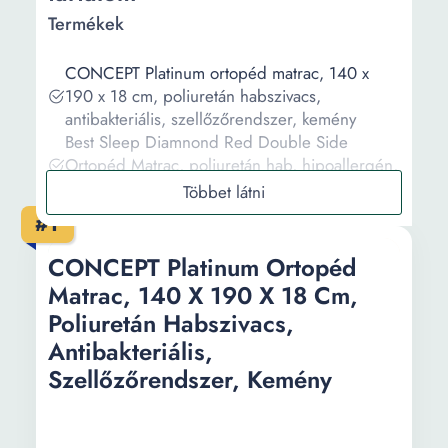
Termékek
CONCEPT Platinum ortopéd matrac, 140 x
190 x 18 cm, poliuretán habszivacs,
antibakteriális, szellőzőrendszer, kemény
Best Sleep Diamnond Red Double Side
Ortopéd Matrac, poliuretán hab, hipoallergén,
kétoldalú, kemény, 120 x 200 cm
Ortopéd matrac, Green Future, Aloe Vera
#1
Essential, 200x200x19 cm, poliuretán hab,
hipoallergén, kemény
CONCEPT Platinum Ortopéd
BEST SLEEP Diamond Red DoubleSide
Matrac, 140 X 190 X 18 Cm,
Ortopéd matrac, 120x190x12, poliuretán hab,
Poliuretán Habszivacs,
hipoallergén, megfordítható,
Antibakteriális,
szellőzőrendszer, kemény
Ortopéd matrac, GREEN FUTURE, Basic Line,
Szellőzőrendszer, Kemény
200x200x12cm, poliuretán hab,
megfordítható, kemény