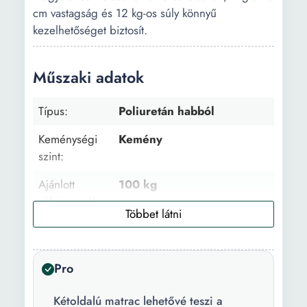
cm vastagság és 12 kg-os súly könnyű
kezelhetőséget biztosít.
Műszaki adatok
Típus:
Poliuretán habból
Keménységi
Kemény
szint:
Ajánlott
100 kg
súly/személy:
Levehető
Nem
huzat:
Pro
Huzat anyaga:
Kötött 100% poliészter
Kétoldalú matrac lehetővé teszi a
Főbb
Hipoallergén