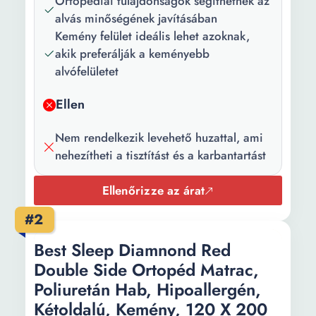
Ortopédiai tulajdonságok segíthetnek az
állapot:
alvás minőségének javításában
Csomag
1 x Matrac
Kemény felület ideális lehet azoknak,
tartalma:
akik preferálják a keményebb
alvófelületet
Szín:
Fehér
Ellen
Készült:
Románia
Rétegszám:
1
Nem rendelkezik levehető huzattal, ami
nehezítheti a tisztítást és a karbantartást
Méret (cm):
140 x 190
Ellenőrizze az árat
Magasság:
18 cm
#2
Súly:
15 kg
Best Sleep Diamnond Red
Double Side Ortopéd Matrac,
Poliuretán Hab, Hipoallergén,
Kétoldalú, Kemény, 120 X 200