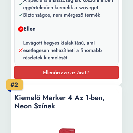
A speciális átlátszóságnak köszönhetően
Darabszám/szett:
6
egyértelműen kiemelik a szöveget
Biztonságos, nem mérgező termék
Csomag
6 x Szövegkiemelő
tartalma:
Ellen
Szín:
Piros Zöld Sárga
Narancssárga Rózsaszín
Levágott hegyes kialakítású, ami
Kék
esetlegesen nehezítheti a finomabb
részletek kiemelését
Ellenőrizze az árat
#2
Kiemelő Marker 4 Az 1-ben,
Neon Színek