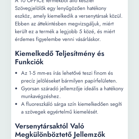
A 10 OFFICE termékből álló készlet
Szövegjelölők egy lenyűgözően hatékony
eszköz, amely kiemelkedik a versenytársak közül.
Ebben az áttekintésben megvizsgáljuk, miért
került ez a termék a legjobb 5 közé, és miért
érdemes figyelembe venni vásárláskor.
Kiemelkedő Teljesítmény és
Funkciók
Az 1-5 mm-es írás lehetővé teszi finom és
precíz jelöléseket bármilyen papírfelületen.
Gyorsan száradó jellemzője ideális a hatékony
munkavégzéshez.
A fluoreszkáló sárga szín kiemelkedően segíti
a szövegek egyértelmű kiemelését.
Versenytársaktól Való
Megkülönböztető Jellemzők