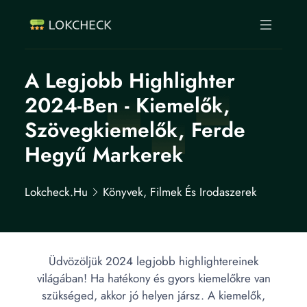
A Legjobb Highlighter
2024-Ben - Kiemelők,
Szövegkiemelők, Ferde
Hegyű Markerek
Lokcheck.hu
Könyvek, Filmek És Irodaszerek
Üdvözöljük 2024 legjobb highlightereinek
világában! Ha hatékony és gyors kiemelőkre van
szükséged, akkor jó helyen jársz. A kiemelők,