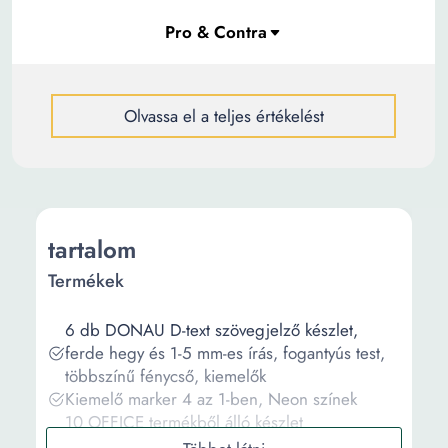
Olvassa el a teljes értékelést
tartalom
Termékek
6 db DONAU D-text szövegjelző készlet,
ferde hegy és 1-5 mm-es írás, fogantyús test,
többszínű fénycső, kiemelők
Kiemelő marker 4 az 1-ben, Neon színek
10 OFFICE termékből álló készlet
Szövegjelölők, ferde hegy és 1-5 mm-es írás,