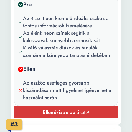
Pro
Írás stílus:
Felkövér
Főbb
Gyorsan száradó
Az 4 az 1-ben kiemelő ideális eszköz a
jellemzők:
Fluoreszkáló szín 3D
fontos információk kiemelésére
effekt
Az élénk neon színek segítik a
kulcsszavak könnyebb azonosítását
Darabszám/szett:
1
Kiváló választás diákok és tanulók
számára a könnyebb tanulás érdekében
Csomag
4 db szövegkiemelő
tartalma:
Ellen
Szín:
Sokszínű
Az eszköz esetleges gyorsabb
Hosszúság:
15 cm
kiszáradása miatt figyelmet igényelhet a
használat során
Súly:
30 g
Ellenőrizze az árat
#3