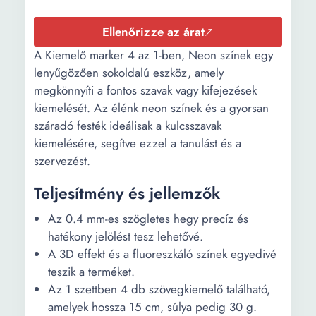
Ellenőrizze az árat
A Kiemelő marker 4 az 1-ben, Neon színek egy
lenyűgözően sokoldalú eszköz, amely
megkönnyíti a fontos szavak vagy kifejezések
kiemelését. Az élénk neon színek és a gyorsan
száradó festék ideálisak a kulcsszavak
kiemelésére, segítve ezzel a tanulást és a
szervezést.
Teljesítmény és jellemzők
Az 0.4 mm-es szögletes hegy precíz és
hatékony jelölést tesz lehetővé.
A 3D effekt és a fluoreszkáló színek egyedivé
teszik a terméket.
Az 1 szettben 4 db szövegkiemelő található,
amelyek hossza 15 cm, súlya pedig 30 g.