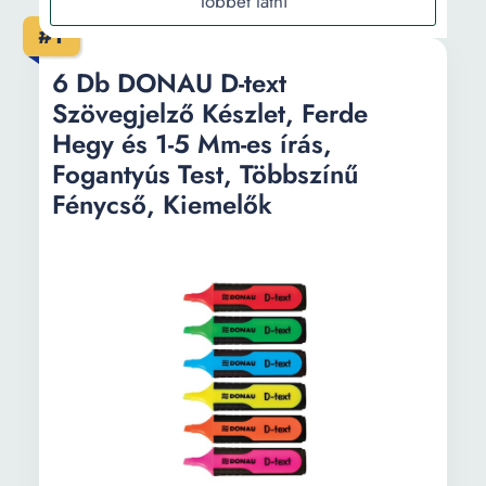
Fluoreszkáló sárga szín, Kiemelők
#1
40 db tarka, kétvégű marker készlet, vastag és
vékony, prémium, író és kiemelő, tárolótáska
6 Db DONAU D-text
EVOffice szövegjelölő, fluoreszkáló
Szövegjelző Készlet, Ferde
narancssárga ferde heggyel - Szövegkiemelő,
Hegy és 1-5 Mm-es írás,
kiemelő narancssárga fluoreszkáló
Fogantyús Test, Többszínű
Fénycső, Kiemelők
Információ
Vásárlási útmutató
Gyakori kérdések