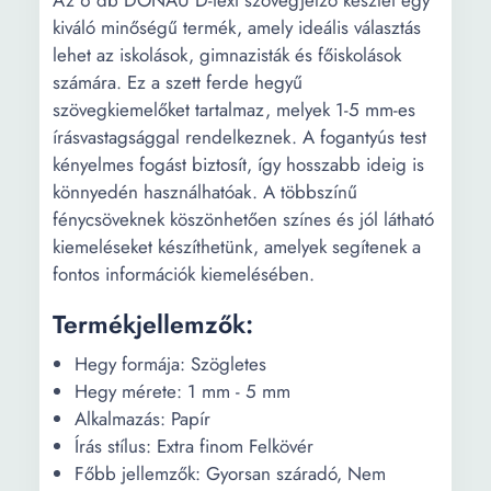
Az 6 db DONAU D-text szövegjelző készlet egy
kiváló minőségű termék, amely ideális választás
lehet az iskolások, gimnazisták és főiskolások
számára. Ez a szett ferde hegyű
szövegkiemelőket tartalmaz, melyek 1-5 mm-es
írásvastagsággal rendelkeznek. A fogantyús test
kényelmes fogást biztosít, így hosszabb ideig is
könnyedén használhatóak. A többszínű
fénycsöveknek köszönhetően színes és jól látható
kiemeléseket készíthetünk, amelyek segítenek a
fontos információk kiemelésében.
Termékjellemzők:
Hegy formája: Szögletes
Hegy mérete: 1 mm - 5 mm
Alkalmazás: Papír
Írás stílus: Extra finom Felkövér
Főbb jellemzők: Gyorsan száradó, Nem