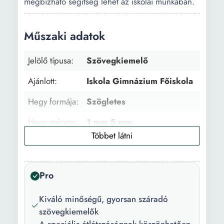
megbízható segítség lehet az iskolai munkában.
Műszaki adatok
Jelölő típusa:
Szövegkiemelő
Ajánlott:
Iskola Gimnázium Főiskola
Hegy formája:
Szögletes
Hegy mérete:
1 mm 5 mm
Alkalmazás:
Papír
Írás stílus:
Extra finom Felkövér
Pro
Főbb
Gyorsan száradó Nem
jellemzők:
toxikus Fluoreszkáló szín
Kiváló minőségű, gyorsan száradó
Csúszásgátló
szövegkiemelők