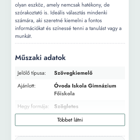
olyan eszköz, amely nemcsak hatékony, de
szórakoztató is. Ideális választás mindenki
számára, aki szeretné kiemelni a fontos
információkat és színessé tenni a tanulást vagy a
munkát.
Műszaki adatok
Jelölő típusa:
Szövegkiemelő
Ajánlott:
Óvoda Iskola Gimnázium
Főiskola
Hegy formája:
Szögletes
Hegy mérete:
0.4 mm
Alkalmazás:
Papír