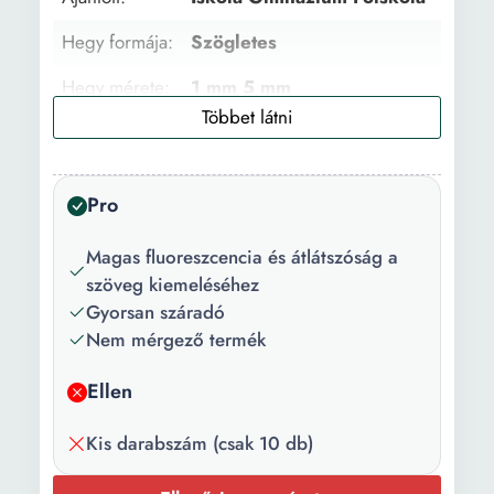
Hegy formája:
Szögletes
Hegy mérete:
1 mm 5 mm
Alkalmazás:
Papír
Írás stílus:
Extra finom Felkövér
Pro
Főbb
Gyorsan száradó Nem
jellemzők:
toxikus Fluoreszkáló szín
Magas fluoreszcencia és átlátszóság a
szöveg kiemeléséhez
Darabszám/szett:
10
Gyorsan száradó
Nem mérgező termék
Csomag
10 x Marker
tartalma:
Ellen
Szín:
Sárga
Kis darabszám (csak 10 db)