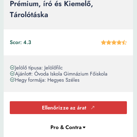
Prémium, író és Kiemelő,
Tárolótáska
Scor: 4.3
Jelölő típusa: Jelölőfilc
Ajánlott: Óvoda Iskola Gimnázium Főiskola
Hegy formája: Hegyes Széles
Ellenőrizze az árat