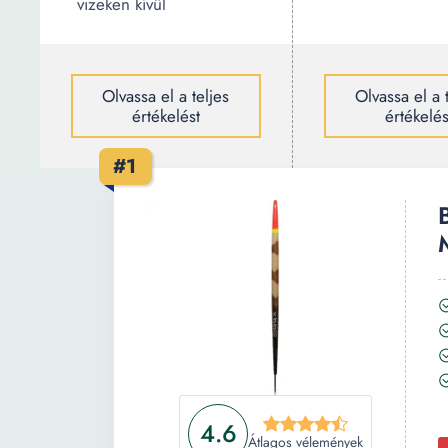
vizeken kívül
Olvassa el a teljes
Olvassa el a 
értékelést
értékelés
#1
4.6
Átlagos vélemények