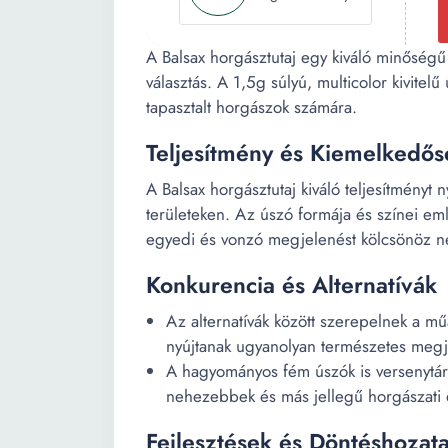
A Balsax horgásztutaj egy kiváló minőség
választás. A 1,5g súlyú, multicolor kivitel
tapasztalt horgászok számára.
Teljesítmény és Kiemelkedő
A Balsax horgásztutaj kiváló teljesítményt
területeken. Az úszó formája és színei eml
egyedi és vonzó megjelenést kölcsönöz ne
Konkurencia és Alternatívák
Az alternatívák között szerepelnek a 
nyújtanak ugyanolyan természetes megje
A hagyományos fém úszók is versenytárs
nehezebbek és más jellegű horgászati 
Fejlesztések és Döntéshozata