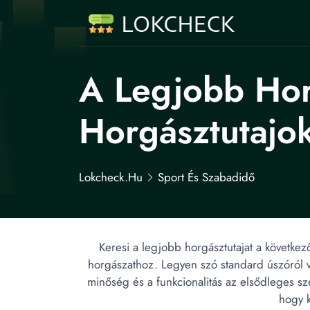
A Legjobb Horg
Horgásztutajo
Lokcheck.hu
Sport És Szabadidő
Keresi a legjobb horgásztutajat a következ
horgászathoz. Legyen szó standard úszóról vag
minőség és a funkcionalitás az elsődleges sz
hogy k