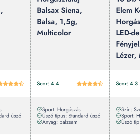
,
Balsax Siena,
Elem K
Balsa, 1,5g,
Horgás
Multicolor
LED-del
Fényje
Lézer,
Scor: 4.4
Scor: 4.3
s
Sport: Horgászás
Szín: Sz
ndard úszó
Úszó típus: Standard úszó
Sport: 
Anyag: balzsam
Úszó típ