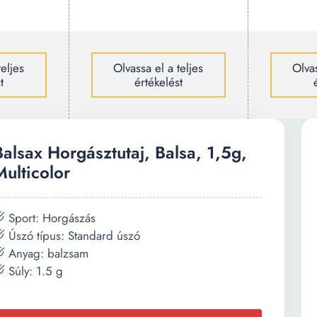
teljes
Olvassa el a teljes
Olvas
t
értékelést
Balsax Horgásztutaj, Balsa, 1,5g,
Multicolor
Sport: Horgászás
Úszó típus: Standard úszó
Anyag: balzsam
Súly: 1.5 g