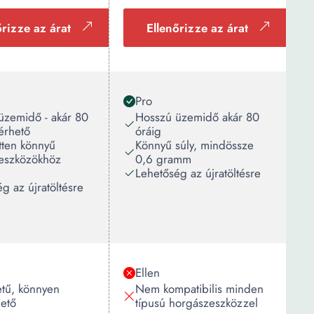
őrizze az árat
Ellenőrizze az árat
Pro
üzemidő - akár 80
Hosszú üzemidő akár 80
lérhető
óráig
tten könnyű
Könnyű súly, mindössze
eszközökhöz
0,6 gramm
Lehetőség az újratöltésre
g az újratöltésre
Ellen
etű, könnyen
Nem kompatibilis minden
hető
típusú horgászeszközzel