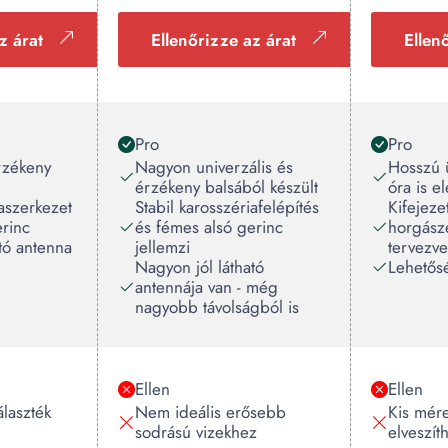
z árat
Ellenőrizze az árat
Ellen
Pro
Pro
rzékeny
Nagyon univerzális és
Hosszú 
érzékeny balsából készült
óra is e
iaszerkezet
Stabil karosszériafelépítés
Kifejeze
erinc
és fémes alsó gerinc
horgász
tó antenna
jellemzi
tervezve
Nagyon jól látható
Lehetősé
antennája van - még
nagyobb távolságból is
Ellen
Ellen
álaszték
Nem ideális erősebb
Kis mér
sodrású vizekhez
elveszít