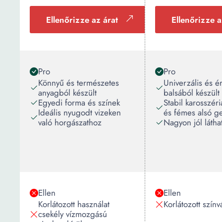
Ellenőrizze az árat
Ellenőrizze a
Pro
Pro
Könnyű és természetes
Univerzális és é
anyagból készült
balsából készült
Egyedi forma és színek
Stabil karosszér
Ideális nyugodt vizeken
és fémes alsó g
való horgászathoz
Nagyon jól látha
Ellen
Ellen
Korlátozott használat
Korlátozott színv
csekély vízmozgású