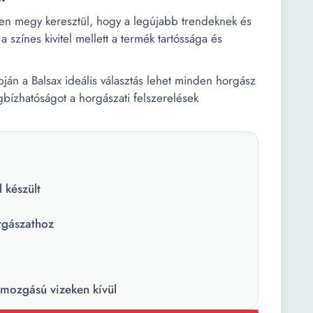
ésen megy keresztül, hogy a legújabb trendeknek és
 színes kivitel mellett a termék tartóssága és
pján a Balsax ideális választás lehet minden horgász
gbízhatóságot a horgászati felszerelések
 készült
rgászathoz
ízmozgású vizeken kívül