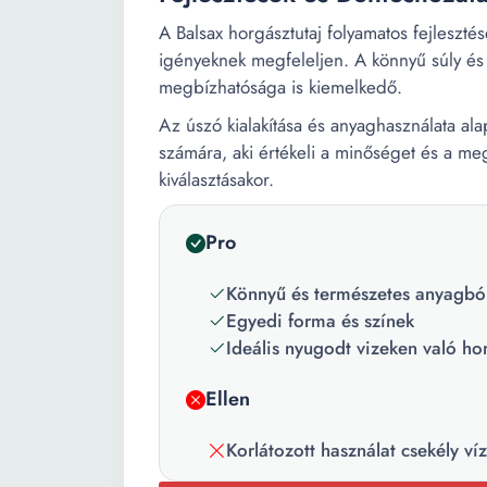
A Balsax horgásztutaj folyamatos fejleszt
igényeknek megfeleljen. A könnyű súly és a
megbízhatósága is kiemelkedő.
Az úszó kialakítása és anyaghasználata ala
számára, aki értékeli a minőséget és a me
kiválasztásakor.
Pro
Könnyű és természetes anyagból
Egyedi forma és színek
Ideális nyugodt vizeken való ho
Ellen
Korlátozott használat csekély v