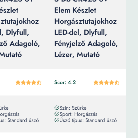
észlet
Elem Készlet
ztutajokhoz
Horgásztutajokhoz
, Dlyfull,
LED-del, Dlyfull,
lző Adagoló,
Fényjelző Adagoló,
 Mutató
Lézer, Mutató
Scor: 4.2
ürke
Szín: Szürke
Horgászás
Sport: Horgászás
us: Standard úszó
Úszó típus: Standard úszó