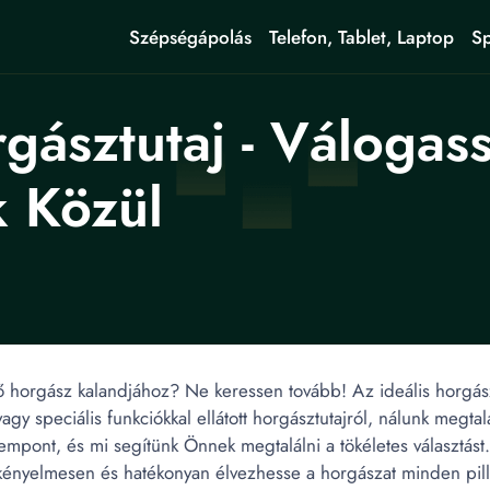
Szépségápolás
Telefon, Tablet, Laptop
Sp
ásztutaj - Válogass
k Közül
ő horgász kalandjához? Ne keressen tovább! Az ideális horgászt
y speciális funkciókkal ellátott horgásztutajról, nálunk megtal
empont, és mi segítünk Önnek megtalálni a tökéletes választást.
ényelmesen és hatékonyan élvezhesse a horgászat minden pill