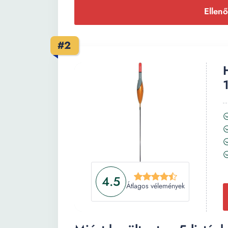
Ellenő
#2
4.5
Átlagos vélemények