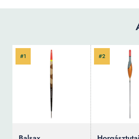
Balsax
Horgásztuta