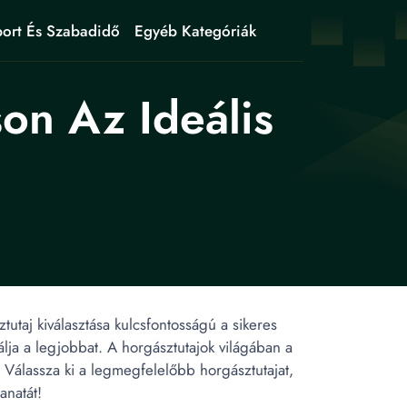
ort És Szabadidő
Egyéb Kategóriák
on Az Ideális
utaj kiválasztása kulcsfontosságú a sikeres
álja a legjobbat. A horgásztutajok világában a
 Válassza ki a legmegfelelőbb horgásztutajat,
anatát!