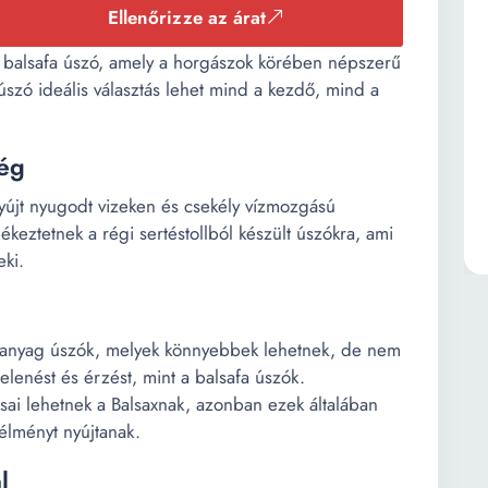
Ellenőrizze az árat
ű balsafa úszó, amely a horgászok körében népszerű
ű úszó ideális választás lehet mind a kezdő, mind a
ség
 nyújt nyugodt vizeken és csekély vízmozgású
ékeztetnek a régi sertéstollból készült úszókra, ami
ki.
műanyag úszók, melyek könnyebbek lehetnek, de nem
lenést és érzést, mint a balsafa úszók.
ai lehetnek a Balsaxnak, azonban ezek általában
élményt nyújtanak.
l