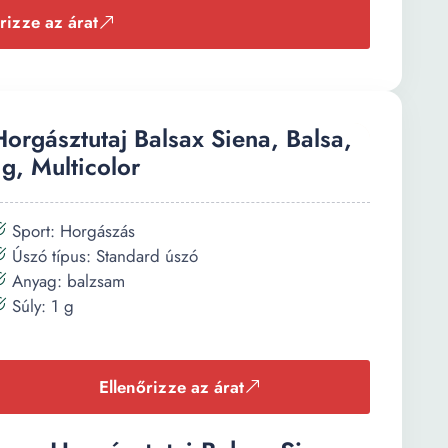
rizze az árat
Horgásztutaj Balsax Siena, Balsa,
1g, Multicolor
Sport: Horgászás
Úszó típus: Standard úszó
Anyag: balzsam
Súly: 1 g
Ellenőrizze az árat