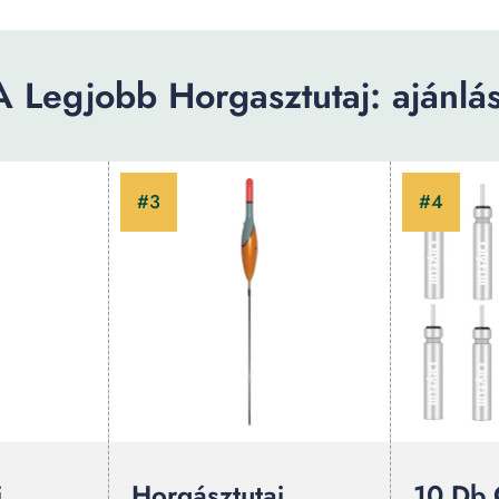
A Legjobb Horgasztutaj: ajánlás
j
Horgásztutaj
10 Db