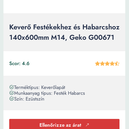
Keverő Festékekhez és Habarcshoz
140x600mm M14, Geko G00671
Scor: 4.6
Terméktípus: Keverőlapát
Munkaanyag típus: Festék Habarcs
Szín: Ezüstszín
Ellenőrizze az árat