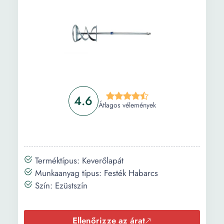
Vásárlási útmutató
Gyakori kérdések
4.6
Átlagos vélemények
Terméktípus: Keverőlapát
Munkaanyag típus: Festék Habarcs
Szín: Ezüstszín
Ellenőrizze az árat