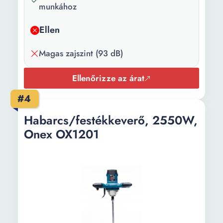
munkához
Maximális
800
sebesség
Ellen
(rpm):
Magas zajszint (93 dB)
Súly:
5 kg
Ellenőrizze az árat
Keverő
140 mm
átmérője:
#4
Habarcs/festékkeverő, 2550W,
Onex OX1201