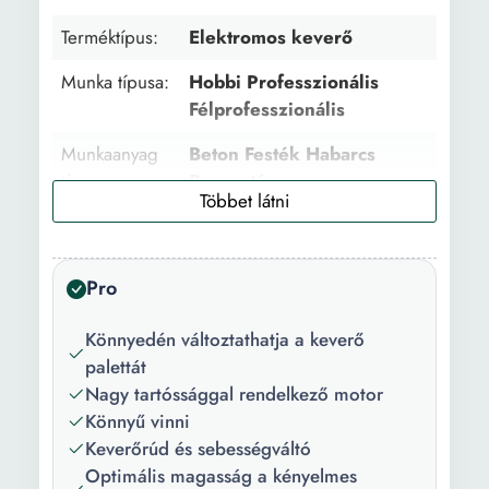
Terméktípus:
Elektromos keverő
Munka típusa:
Hobbi Professzionális
Félprofesszionális
Munkaanyag
Beton Festék Habarcs
típus:
Ragasztó
Csomag
1 x Keverőlapát
tartalma:
Pro
Funkciók:
keverés
Könnyedén változtathatja a keverő
Szín:
PirosFekete
palettát
Teljesítmény:
2100 W
Nagy tartóssággal rendelkező motor
Könnyű vinni
Zajszint:
93 dB
Keverőrúd és sebességváltó
Optimális magasság a kényelmes
Tápfeszültség:
220 V