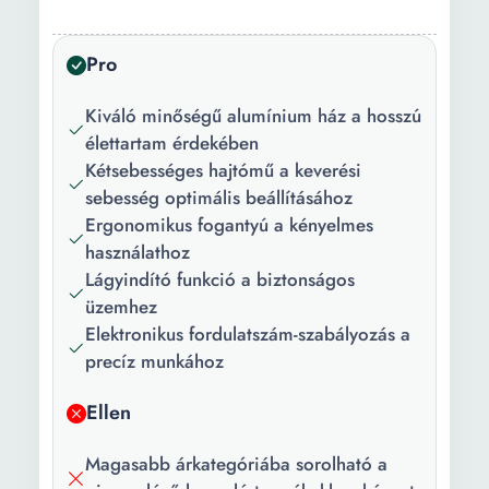
Szín:
Sokszínű
Teljesítmény:
1400 W
Pro
Tápfeszültség:
220 V 240 V
Kiváló minőségű alumínium ház a hosszú
Maximális
780
élettartam érdekében
sebesség
Kétsebességes hajtómű a keverési
(rpm):
sebesség optimális beállításához
Ergonomikus fogantyú a kényelmes
Keverő
133 mm
használathoz
átmérője:
Lágyindító funkció a biztonságos
üzemhez
Elektronikus fordulatszám-szabályozás a
precíz munkához
Ellen
Magasabb árkategóriába sorolható a