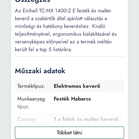
Az Einhell TC-MX 1400-2 E festék és malter
keverő a szakértők által ajánlott választás a
minőségi és hatékony keveréshez. Kiváló
teljesítményével, ergonomikus kialakításával és
versenyképes előnyeivel ez a termék méltán
került fel a top 5 listánkra.
Műszaki adatok
Terméktípus:
Elektromos keverő
Munkaanyag
Festék Habarcs
típus:
Csomag
1 x feték és malter keverő
tartalma:
1 x keverő habarcshoz