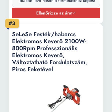
piacon lévő hasonló termékekhez képest
Ellenőrizze az árat
#3
SeLeSe Festék/habarcs
Elektromos Keverő 2100W-
800Rpm Professzionális
Elektromos Keverő,
Változtatható Fordulatszám,
Piros Feketével