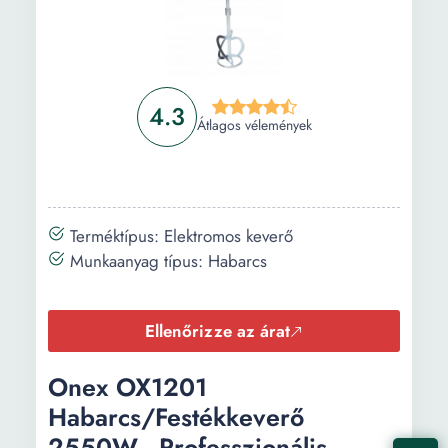
4.3
Átlagos vélemények
Terméktípus: Elektromos keverő
Munkaanyag típus: Habarcs
Ellenőrizze az árat
Onex OX1201
Habarcs/Festékkeverő
2550W - Professzionális