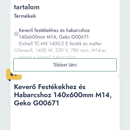
tartalom
Termékek
Keverő festékekhez és habarcshoz
140x600mm M14, Geko G00671
Einhell TC-MX 1400-2 E festék és malter
keverő, 1400 W, 230 V, 780 rpm, M14-es
menet + keverő habarcshoz
SeLeSe festék/habarcs elektromos keverő
2100W-800Rpm professzionális elektromos
#1
keverő, változtatható fordulatszám, piros
feketével
Keverő Festékekhez és
Habarcs/festékkeverő, 2550W, Onex OX1201
Habarcshoz 140x600mm M14,
Steinhaus PRO-MX1400 Festék/Habarcs
Geko G00671
keverőgép, 1400W, Állítható sebesség
Információ