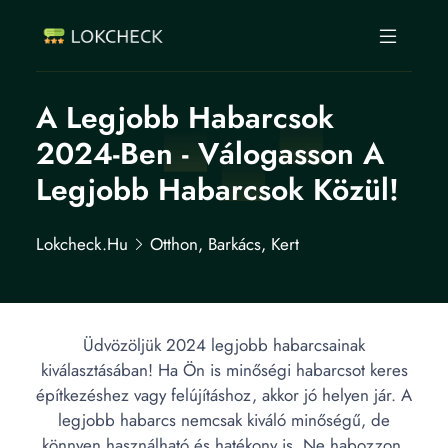
A Legjobb Habarcsok
2024-Ben - Válogasson A
Legjobb Habarcsok Közül!
Lokcheck.hu
Otthon, Barkács, Kert
Üdvözöljük 2024 legjobb habarcsainak
kiválasztásában! Ha Ön is minőségi habarcsot keres
építkezéshez vagy felújításhoz, akkor jó helyen jár. A
legjobb habarcs nemcsak kiváló minőségű, de
könnyen használható és hatékony is. Ne habozzon,