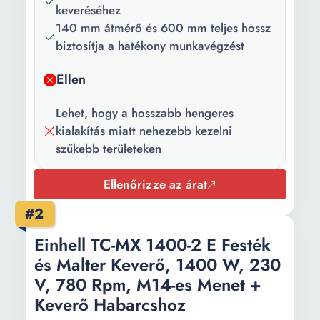
keveréséhez
140 mm átmérő és 600 mm teljes hossz
biztosítja a hatékony munkavégzést
Ellen
Lehet, hogy a hosszabb hengeres
kialakítás miatt nehezebb kezelni
szűkebb területeken
Ellenőrizze az árat
#2
Einhell TC-MX 1400-2 E Festék
és Malter Keverő, 1400 W, 230
V, 780 Rpm, M14-es Menet +
Keverő Habarcshoz