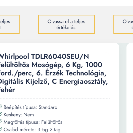
teljes
Olvassa el a teljes
Olvas
t
értékelést
Whirlpool TDLR6040SEU/N
Felültöltős Mosógép, 6 Kg, 1000
Ford./perc, 6. Érzék Technológia,
Digitális Kijelző, C Energiaosztály,
Fehér
Beépítés típusa: Standard
Keskeny: Nem
Megtöltés típusa: Felültöltős
Család mérete: 3 tag 2 tag