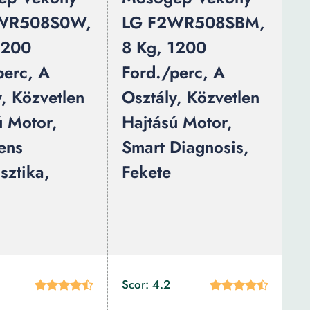
WR508S0W,
LG F2WR508SBM,
1200
8 Kg, 1200
perc, A
Ford./perc, A
y, Közvetlen
Osztály, Közvetlen
ú Motor,
Hajtású Motor,
gens
Smart Diagnosis,
sztika,
Fekete
Scor: 4.2