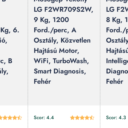
LG F2WR709S2W,
LG F2
9 Kg, 1200
8 Kg, 
Kg, 6.
Ford./perc, A
Ford./
ió,
Osztály, Közvetlen
Osztál
Hajtású Motor,
Hajtás
c, B
WiFi, TurboWash,
Intelli
ly,
Smart Diagnosis,
Diagno
Fehér
Fehér
Scor: 4.4
Scor: 4.3