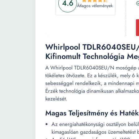
4.6
Átlagos vélemények
Whirlpool TDLR6040SEU/N
Kifinomult Technológia Me
A Whirlpool TDLR6040SEU/N mosógép a kif
tökéletes ötvözete. Ez a készülék, mely 6 
sebességgel rendelkezik, a mindennapi mos
Érzék technológia dinamikusan alkalmazkod
kezelését.
Magas Teljesítmény és Haté
Az energiahatékonysági osztályon belü
kimagaslóan gazdaságos üzemeltetést bi