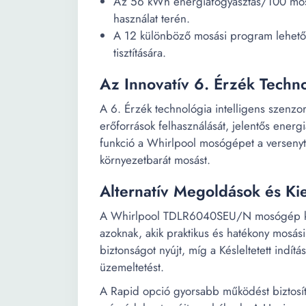
Az 56 kWh energiafogyasztás/100 mosás
használat terén.
A 12 különböző mosási program lehetős
tisztítására.
Az Innovatív 6. Érzék Techn
A 6. Érzék technológia intelligens szenzor
erőforrások felhasználását, jelentős energ
funkció a Whirlpool mosógépet a versenytár
környezetbarát mosást.
Alternatív Megoldások és K
A Whirlpool TDLR6040SEU/N mosógép kivál
azoknak, akik praktikus és hatékony mosá
biztonságot nyújt, míg a Késleltetett indít
üzemeltetést.
A Rapid opció gyorsabb működést biztosít