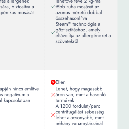
ítás allergének
lehetővé téve 2 kg-mal
ására, biztosítva a
több ruha mosását az
giénikus mosását
azonos méretű dobbal
összehasonlítva
Steam™ technológia a
gőztisztításhoz, amely
eltávolítja az allergéneket a
szövetekről
Ellen
lapján nincs említve
Lehet, hogy magasabb
us negatívum a
áron van, mint a hasonló
l kapcsolatban
termékek
A 1200 fordulat/perc
centrifugálási sebesség
lehet alacsonyabb, mint
néhány versenytársánál