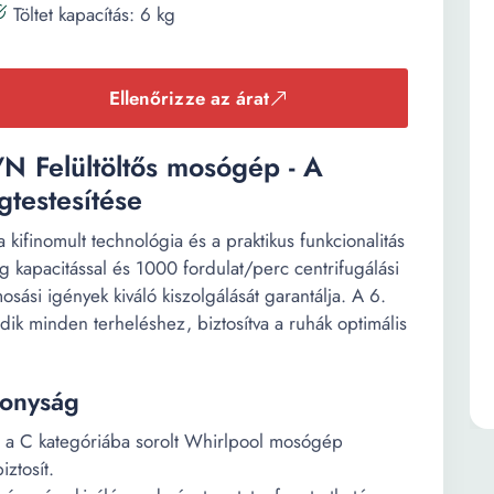
Töltet kapacítás: 6 kg
Ellenőrizze az árat
 Felültöltős mosógép - A
gtestesítése
inomult technológia és a praktikus funkcionalitás
kg kapacitással és 1000 fordulat/perc centrifugálási
ási igények kiváló kiszolgálását garantálja. A 6.
ik minden terheléshez, biztosítva a ruhák optimális
konyság
l a C kategóriába sorolt Whirlpool mosógép
ztosít.