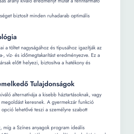
 arány kiváló eredményt mutat a fenntartható
éget biztosít minden ruhadarab optimális
ológia
ai a töltet nagyságához és típusához igazítják az
ia-, víz- és időmegtakarítást eredményezve. Ez a
sak előtt helyezi, biztosítva a hatékony és
iemelkedő Tulajdonságok
ó alternatívája a kisebb háztartásoknak, vagy
si megoldást keresnek. A gyermekzár funkció
ás opció lehetővé teszi a személyre szabott
, míg a Színes anyagok program ideális