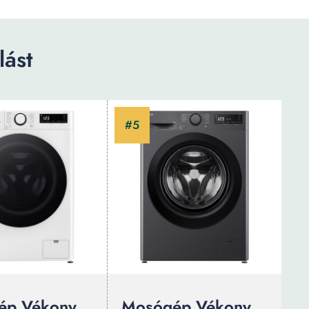
ást
ép Vékony
Mosógép Vékony