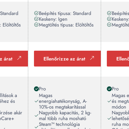
 Standard
Beépítés típusa: Standard
Beépítés
Keskeny: Igen
Keskeny
 Elöltöltős
Megtöltés típusa: Elöltöltős
Megtölté
z árat
Ellenőrizze az árat
Ellen
Pro
Pro
lítások a
Magas
Magas e
éhez és
energiahatékonyság, A-
és megta
10%-os megtakarítással
módon
rzése akár
Nagyobb kapacitás, 2 kg-
Nagyobb
shCare+
mal több ruha mosható
lehetős
Steam™ technológia
ruha mo