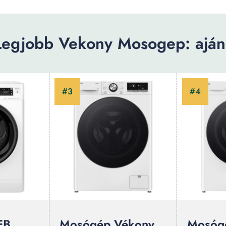
Legjobb Vekony Mosogep: ajánl
FB
Mosógép Vékony
Mosóg