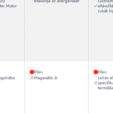
szú
eltávolítja az allergéneket
Gőztiszt
rter Motor
eltávolít
ruhák hi
Ellen
Ellen
egóriába
Magasabb ár
Leírás a
specifik
termékke