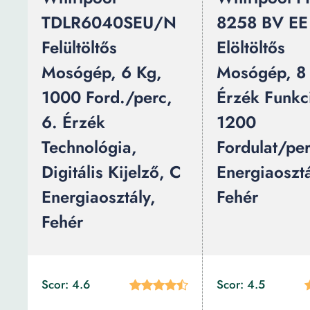
TDLR6040SEU/N
8258 BV EE
Felültöltős
Elöltöltős
Mosógép, 6 Kg,
Mosógép, 8 
1000 Ford./perc,
Érzék Funkc
6. Érzék
1200
Technológia,
Fordulat/per
Digitális Kijelző, C
Energiaosztá
Energiaosztály,
Fehér
Fehér
Scor: 4.6
Scor: 4.5