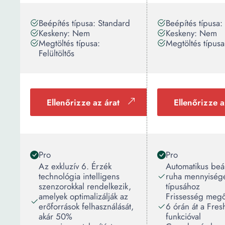
Beépítés típusa: Standard
Beépítés típusa:
Keskeny: Nem
Keskeny: Nem
Megtöltés típusa:
Megtöltés típusa:
Felültöltős
Ellenőrizze az árat
Ellenőrizze a
Pro
Pro
Az exkluzív 6. Érzék
Automatikus beál
technológia intelligens
ruha mennyiség
szenzorokkal rendelkezik,
típusához
amelyek optimalizálják az
Frissesség megő
erőforrások felhasználását,
6 órán át a Fre
akár 50%
funkcióval