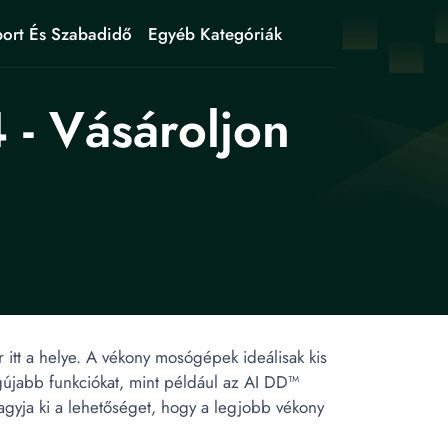
ort És Szabadidő
Egyéb Kategóriák
- Vásároljon
tt a helye. A vékony mosógépek ideálisak kis
egújabb funkciókat, mint például az AI DD™
agyja ki a lehetőséget, hogy a legjobb vékony