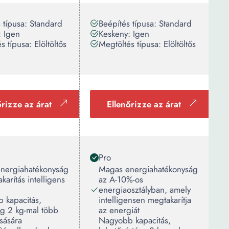
 típusa: Standard
Beépítés típusa: Standard
: Igen
Keskeny: Igen
s típusa: Elöltöltős
Megtöltés típusa: Elöltöltős
őrizze az árat
Ellenőrizze az árat
Pro
nergiahatékonyság
Magas energiahatékonyság
karítás intelligens
az A-10%-os
energiaosztályban, amely
 kapacitás,
intelligensen megtakarítja
ég 2 kg-mal több
az energiát
sására
Nagyobb kapacitás,