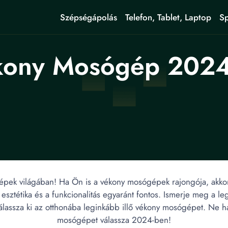
Szépségápolás
Telefon, Tablet, Laptop
Sp
ony Mosógép 2024 
ek világában! Ha Ön is a vékony mosógépek rajongója, akkor i
sztétika és a funkcionalitás egyaránt fontos. Ismerje meg a l
lassza ki az otthonába leginkább illő vékony mosógépet. Ne h
mosógépet válassza 2024-ben!