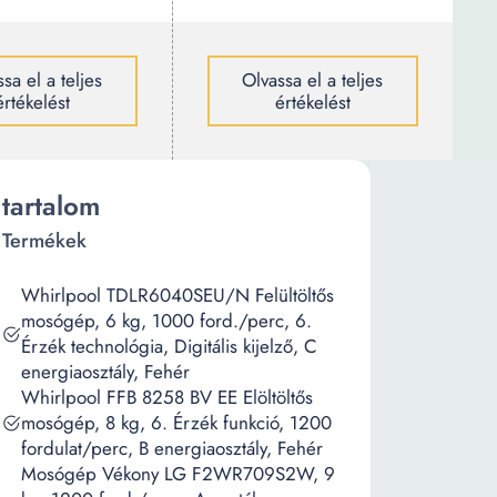
sa el a teljes
Olvassa el a teljes
értékelést
értékelést
tartalom
Termékek
Whirlpool TDLR6040SEU/N Felültöltős
mosógép, 6 kg, 1000 ford./perc, 6.
Érzék technológia, Digitális kijelző, C
energiaosztály, Fehér
Whirlpool FFB 8258 BV EE Elöltöltős
mosógép, 8 kg, 6. Érzék funkció, 1200
fordulat/perc, B energiaosztály, Fehér
Mosógép Vékony LG F2WR709S2W, 9