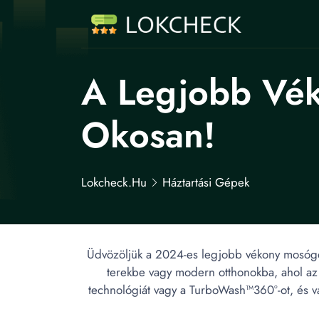
A Legjobb Vék
Okosan!
Lokcheck.hu
Háztartási Gépek
Üdvözöljük a 2024-es legjobb vékony mosógép
terekbe vagy modern otthonokba, ahol az e
technológiát vagy a TurboWash™360°-ot, és vá