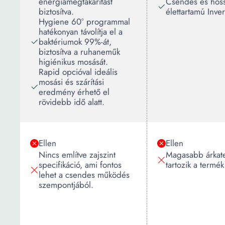
energiamegtakarítást
Csendes és hos
biztosítva.
élettartamú Inve
Hygiene 60° programmal
hatékonyan távolítja el a
baktériumok 99%-át,
biztosítva a ruhaneműk
higiénikus mosását.
Rapid opcióval ideális
mosási és szárítási
eredmény érhető el
rövidebb idő alatt.
Ellen
Ellen
Nincs említve zajszint
Magasabb árkat
specifikáció, ami fontos
tartozik a termék
lehet a csendes működés
szempontjából.