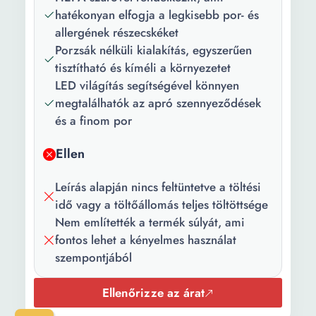
hatékonyan elfogja a legkisebb por- és
Szín:
Fekete
allergének részecskéket
Porzsák nélküli kialakítás, egyszerűen
Tápfeszültség:
21.6 V
tisztítható és kíméli a környezetet
Zajszint:
78 dB
LED világítás segítségével könnyen
megtalálhatók az apró szennyeződések
Porzsák
0.5 l
és a finom por
űrtartalom:
Ellen
Kimeneti
HEPA
szűrő:
Leírás alapján nincs feltüntetve a töltési
idő vagy a töltőállomás teljes töltöttsége
Nem említették a termék súlyát, ami
fontos lehet a kényelmes használat
szempontjából
Ellenőrizze az árat