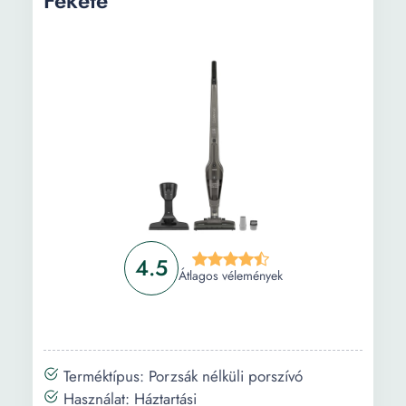
Fekete
4.5
Átlagos vélemények
Terméktípus: Porzsák nélküli porszívó
Használat: Háztartási