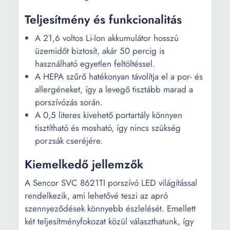
Teljesítmény és funkcionalitás
A 21,6 voltos Li-Ion akkumulátor hosszú
üzemidőt biztosít, akár 50 percig is
használható egyetlen feltöltéssel.
A HEPA szűrő hatékonyan távolítja el a por- és
allergéneket, így a levegő tisztább marad a
porszívózás során.
A 0,5 literes kivehető portartály könnyen
tisztítható és mosható, így nincs szükség
porzsák cseréjére.
Kiemelkedő jellemzők
A Sencor SVC 8621TI porszívó LED világítással
rendelkezik, ami lehetővé teszi az apró
szennyeződések könnyebb észlelését. Emellett
két teljesítményfokozat közül választhatunk, így