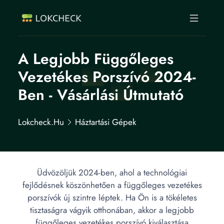
A Legjobb Függőleges
Vezetékes Porszívó 2024-
Ben - Vásárlási Útmutató
Lokcheck.hu
Háztartási Gépek
Üdvözöljük 2024-ben, ahol a technológiai
fejlődésnek köszönhetően a függőleges vezetékes
porszívók új szintre léptek. Ha Ön is a tökéletes
tisztaságra vágyik otthonában, akkor a legjobb
függőleges vezetékes porszívó kiválasztása