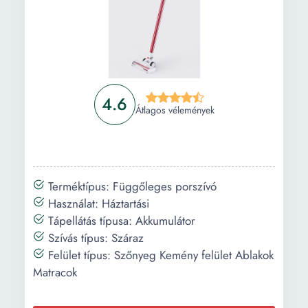
rendszer, V kefe, Smart APP, vezeték nélküli
mágneses töltés, automatikus fényérzékelő
Információ
Vásárlási útmutató
4.6
Gyakori kérdések
Átlagos vélemények
Terméktípus: Függőleges porszívó
Használat: Háztartási
Tápellátás típusa: Akkumulátor
Szívás típus: Száraz
Felület típus: Szőnyeg Kemény felület Ablakok
Matracok