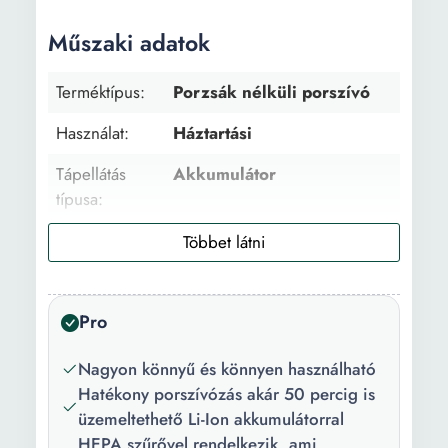
Műszaki adatok
Terméktípus:
Porzsák nélküli porszívó
Használat:
Háztartási
Tápellátás
Akkumulátor
típusa:
Szívás típus:
Száraz
Felület típus:
Többféle felület
Pro
Mélység:
16.2 cm
Szélesség:
27.3 cm
Nagyon könnyű és könnyen használható
Hatékony porszívózás akár 50 percig is
Magasság:
116 cm
üzemeltethető Li-Ion akkumulátorral
HEPA szűrővel rendelkezik, ami
Súly:
2.4 kg