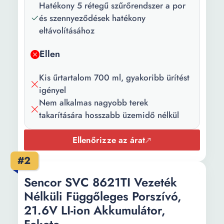
Hatékony 5 rétegű szűrőrendszer a por
Magasság:
50 cm
és szennyeződések hatékony
Súly:
1.7 kg
eltávolításához
Szín:
Fehér
Ellen
Teljesítmény:
150 W
Kis űrtartalom 700 ml, gyakoribb ürítést
Szívó
5000 W
igényel
teljesítmény:
Nem alkalmas nagyobb terek
takarítására hosszabb üzemidő nélkül
Tápfeszültség:
36 V
Ellenőrizze az árat
Akkumulátor
40 min
élettartam:
#2
Porzsák
700 ml
Sencor SVC 8621TI Vezeték
űrtartalom:
Nélküli Függőleges Porszívó,
21.6V LI-ion Akkumulátor,
Hozzátartozó
Tartozék kiegészítő
kiegészítők:
Bútorkefe