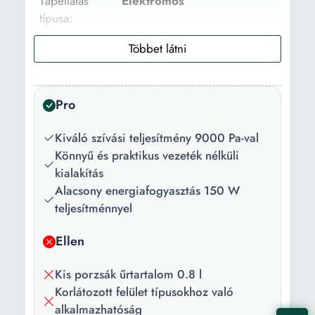
Tápellátás
Elektromos
típusa:
Szívás típus:
Száraz Nedves
Felület típus:
Többféle felület
Pro
Cső típus:
Fém
Porzsák
0.8 l
Kiváló szívási teljesítmény 9000 Pa-val
űrtartalom:
Könnyű és praktikus vezeték nélküli
kialakítás
Hozzátartozó
Standard kefe (porszívófej)
Alacsony energiafogyasztás 150 W
kiegészítők:
Kis kefe (Kis szívófej)
teljesítménnyel
Speciális kefe
Ellen
Kis porzsák űrtartalom 0.8 l
Korlátozott felület típusokhoz való
alkalmazhatóság