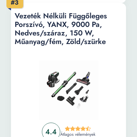
#3
Vezeték Nélküli Függőleges
Porszívó, YANX, 9000 Pa,
Nedves/száraz, 150 W,
Műanyag/fém, Zöld/szürke
4.4
Átlagos vélemények