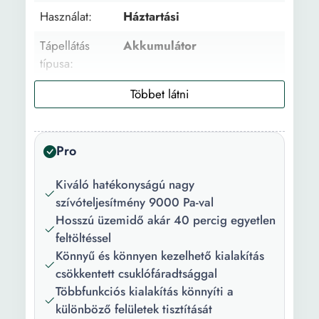
Használat:
Háztartási
Tápellátás
Akkumulátor
típusa:
Szívás típus:
Száraz
Felület típus:
Szőnyeg Kemény felület
Ablakok Matracok
Pro
Tulajdonság:
Porgyűjtő Mosható szűrő
Kiváló hatékonyságú nagy
Akkumulátor jelzőfény
szívóteljesítmény 9000 Pa-val
Technológia:
Easy Clean Ciklon
Hosszú üzemidő akár 40 percig egyetlen
szűrőrendszer
feltöltéssel
Ergonomikus fogantyú
Könnyű és könnyen kezelhető kialakítás
Integrált kézi porszívó
csökkentett csuklófáradtsággal
Többfunkciós kialakítás könnyíti a
Szélesség:
24 cm
különböző felületek tisztítását