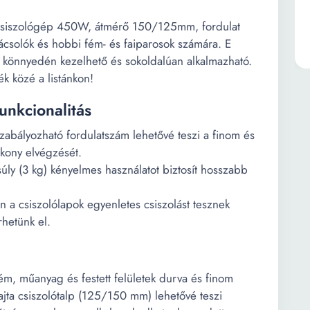
 csiszológép 450W, átmérő 150/125mm, fordulat
csolók és hobbi fém- és faiparosok számára. E
en könnyedén kezelhető és sokoldalúan alkalmazható.
ék közé a listánkon!
unkcionalitás
abályozható fordulatszám lehetővé teszi a finom és
ékony elvégzését.
ly (3 kg) kényelmes használatot biztosít hosszabb
a csiszolólapok egyenletes csiszolást tesznek
rhetünk el.
fém, műanyag és festett felületek durva és finom
fajta csiszolótalp (125/150 mm) lehetővé teszi