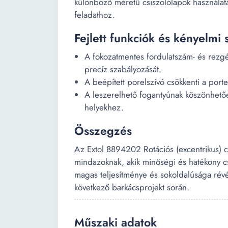
különböző méretű csiszolólapok használatá
feladathoz.
Fejlett funkciók és kényelm
A fokozatmentes fordulatszám- és rezgés
precíz szabályozását.
A beépített porelszívó csökkenti a porte
A leszerelhető fogantyúnak köszönhet
helyekhez.
Összegzés
Az Extol 8894202 Rotációs (excentrikus) 
mindazoknak, akik minőségi és hatékony csi
magas teljesítménye és sokoldalúsága révé
következő barkácsprojekt során.
Műszaki adatok