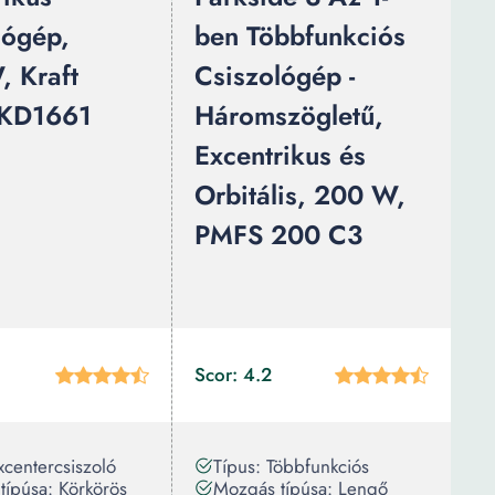
lógép,
ben Többfunkciós
 Kraft
Csiszológép -
 KD1661
Háromszögletű,
Excentrikus és
Orbitális, 200 W,
PMFS 200 C3
Scor: 4.2
xcentercsiszoló
Típus: Többfunkciós
típúsa: Körkörös
Mozgás típúsa: Lengő