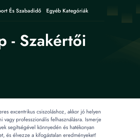
ort És Szabadidő
Egyéb Kategóriák
 - Szakértői
es excentrikus csiszoláshoz, akkor jó helyen
ni vagy professzionális felhasználásra. Ismerje
lyek segítségével könnyedén és hatékonyan
ket, és élvezze a kifogástalan eredményeket!