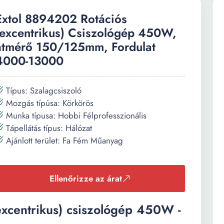
Extol 8894202 Rotációs
(excentrikus) Csiszológép 450W,
átmérő 150/125mm, Fordulat
4000-13000
Típus: Szalagcsiszoló
Mozgás típúsa: Körkörös
Munka típusa: Hobbi Félprofesszionális
Tápellátás típus: Hálózat
Ajánlott terület: Fa Fém Műanyag
Ellenőrizze az árat
xcentrikus) csiszológép 450W -