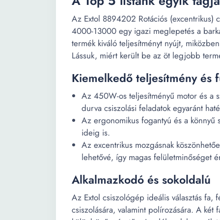
A Top 5 listánk egyik tagja
Az Extol 8894202 Rotációs (excentrikus)
4000-13000 egy igazi meglepetés a barká
termék kiváló teljesítményt nyújt, miközb
Lássuk, miért került be az öt legjobb term
Kiemelkedő teljesítmény és f
Az 450W-os teljesítményű motor és a sz
durva csiszolási feladatok egyaránt hat
Az ergonomikus fogantyú és a könnyű sú
ideig is.
Az excentrikus mozgásnak köszönhetően 
lehetővé, így magas felületminőséget é
Alkalmazkodó és sokoldalú
Az Extol csiszológép ideális választás fa, 
csiszolására, valamint polírozására. A két 