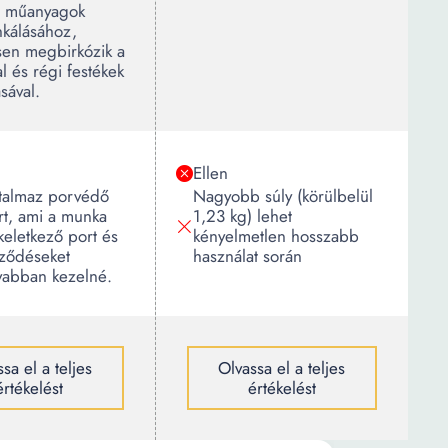
s műanyagok
álásához,
sen megbirkózik a
l és régi festékek
ásával.
Ellen
talmaz porvédő
Nagyobb súly (körülbelül
rt, ami a munka
1,23 kg) lehet
eletkező port és
kényelmetlen hosszabb
ződéseket
használat során
yabban kezelné.
sa el a teljes
Olvassa el a teljes
értékelést
értékelést