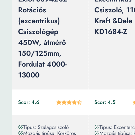
Rotációs
Csiszoló, 1
(excentrikus)
Kraft &Dele
Csiszológép
KD1684-Z
450W, átmérő
150/125mm,
Fordulat 4000-
13000
Scor: 4.6
Scor: 4.5
Típus: Szalagcsiszoló
Típus: Excenterc
Mozgás típúsa: Körkörös
Mozgás típúsa: 