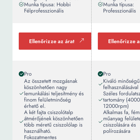
Munka típusa: Hobbi
Munka típusa:
Félprofesszionális
Professzionális
Ellenőrizze az árat
Ellenőrizze a
Pro
Pro
Az összetett mozgásnak
Kiváló minőségű
köszönhetően nagy
felhasználásával 
lemunkálási teljesítmény és
Széles fordulats
finom felületminőség
tartomány (4000
érhető el.
12000rpm)
A két fajta csiszolótalp
Alkalmas fa, fém
átmérőjének köszönhetően
műanyag felület
több méretű csiszolólap is
csiszolására és
használható.
polírozására
Fokozatmentes