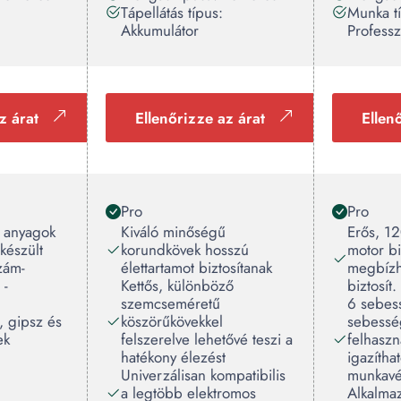
Tápellátás típus:
Munka t
Akkumulátor
Professz
z árat
Ellenőrizze az árat
Ellen
Pro
Pro
 anyagok
Kiváló minőségű
Erős, 1
készült
korundkövek hosszú
motor b
zám-
élettartamot biztosítanak
megbízh
 -
Kettős, különböző
biztosít.
szemcseméretű
6 sebes
, gipsz és
köszörűkövekkel
sebessé
ek
felszerelve lehetővé teszi a
felhaszn
hatékony élezést
igazítha
Univerzálisan kompatibilis
munkavé
a legtöbb elektromos
Alkalmaz