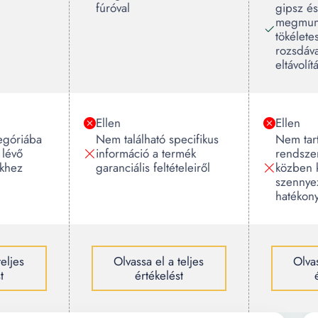
fúróval
gipsz é
megmunk
tökélete
rozsdáva
eltávolít
Ellen
Ellen
egóriába
Nem található specifikus
Nem tar
 lévő
információ a termék
rendsze
ekhez
garanciális feltételeiről
közben k
szennye
hatékon
teljes
Olvassa el a teljes
Olvas
t
értékelést