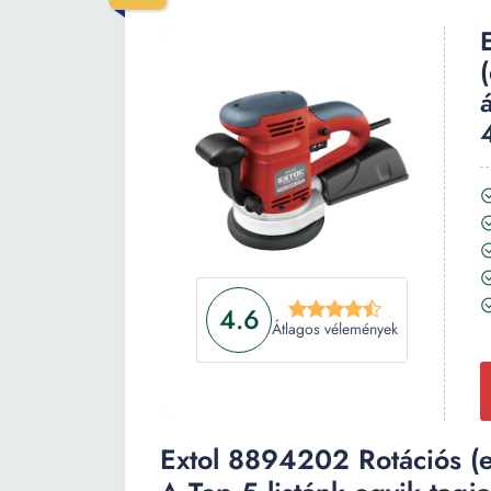
4.6
Átlagos vélemények
Extol 8894202 Rotációs (e