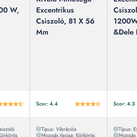
100 W,
Excentrikus
Csiszo
Csiszoló, 81 X 56
1200W,
Mm
&Dele
Scor: 4.4
Scor: 4.3
siszoló
Típus: Vibrációs
Típus: E
Körkörös
Mozgás típúsa: Körkörös
Mozgás 