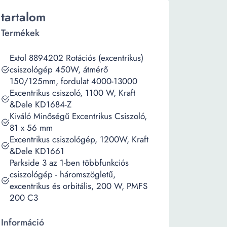
tartalom
Termékek
Extol 8894202 Rotációs (excentrikus)
csiszológép 450W, átmérő
150/125mm, fordulat 4000-13000
Excentrikus csiszoló, 1100 W, Kraft
&Dele KD1684-Z
Kiváló Minőségű Excentrikus Csiszoló,
81 x 56 mm
Excentrikus csiszológép, 1200W, Kraft
&Dele KD1661
Parkside 3 az 1-ben többfunkciós
csiszológép - háromszögletű,
excentrikus és orbitális, 200 W, PMFS
200 C3
Információ