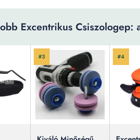
obb Excentrikus Csiszologep: a
Kiváló Minőségű
Excent