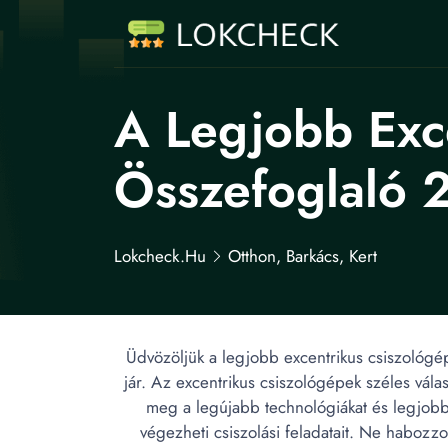
A Legjobb Exce
Összefoglaló 
Lokcheck.hu
Otthon, Barkács, Kert
Üdvözöljük a legjobb excentrikus csiszológé
jár. Az excentrikus csiszológépek széles válas
meg a legújabb technológiákat és legjobb
végezheti csiszolási feladatait. Ne habozzo