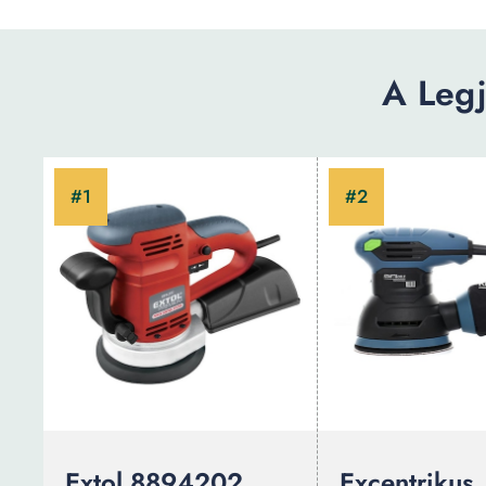
A Legj
Extol 8894202
Excentrikus