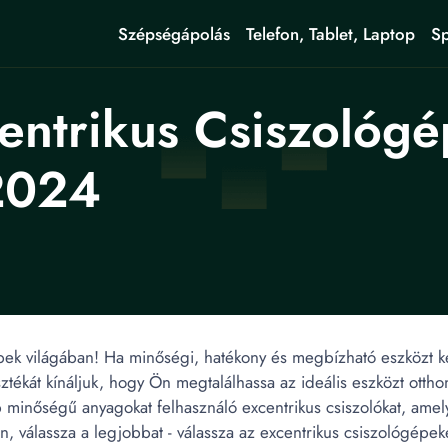
Szépségápolás
Telefon, Tablet, Laptop
Sp
ntrikus Csiszológép
2024
pek világában! Ha minőségi, hatékony és megbízható eszközt ker
ztékát kínáljuk, hogy Ön megtalálhassa az ideális eszközt ottho
 minőségű anyagokat felhasználó excentrikus csiszolókat, ame
n, válassza a legjobbat - válassza az excentrikus csiszológépe