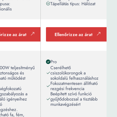
ípusa:
Tápellátás típus: Hálózat
ionális
őrizze az árat
Ellenőrizze az árat
Pro
200W teljesítményű
Cserélhető
iztonságos és
csiszolókorongok a
ató működést
sokoldalú felhasználáshoz
Fokozatmentesen állítható
ségfokozatú
rezgési frekvencia
gszabályozás a
Beépített szívó funkció
áló igényeihez
gyűjtődobozsal a tisztább
tó
munkavégzésért
gzéshez.
ható fa, fém,