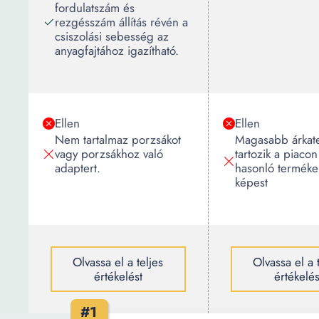
fordulatszám és
rezgésszám állítás révén a
csiszolási sebesség az
anyagfajtához igazítható.
Ellen
Ellen
Nem tartalmaz porzsákot
Magasabb árkat
vagy porzsákhoz való
tartozik a piacon
adaptert.
hasonló termék
képest
Olvassa el a teljes
Olvassa el a 
értékelést
értékelés
#1