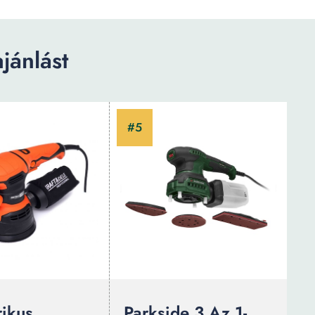
jánlást
rikus
Parkside 3 Az 1-