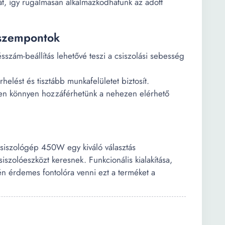
t, így rugalmasan alkalmazkodhatunk az adott
i szempontok
szám-beállítás lehetővé teszi a csiszolási sebesség
rhelést és tisztább munkafelületet biztosít.
ően könnyen hozzáférhetünk a nehezen elérhető
csiszológép 450W egy kiváló választás
szolóeszközt keresnek. Funkcionális kialakítása,
n érdemes fontolóra venni ezt a terméket a