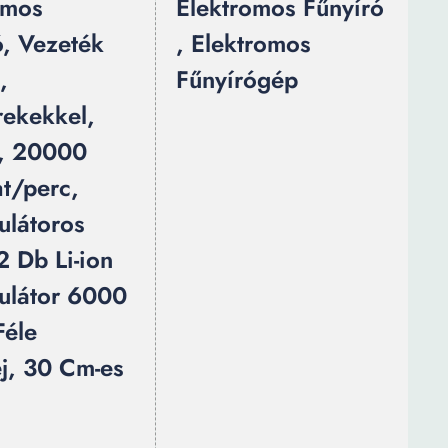
omos
Elektromos Fűnyíró
ó, Vezeték
, Elektromos
,
Fűnyírógép
rekekkel,
, 20000
at/perc,
látoros
2 Db Li-ion
látor 6000
Féle
j, 30 Cm-es