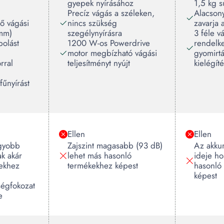
gyepek nyírásához
1,5 kg s
Precíz vágás a széleken,
Alacsony
ő vágási
nincs szükség
zavarja
 mm)
szegélynyírásra
3 féle 
olást
1200 W-os Powerdrive
rendelk
motor megbízható vágási
gyomirtá
rral
teljesítményt nyújt
kielégít
űnyírást
Ellen
Ellen
agyobb
Zajszint magasabb (93 dB)
Az akkum
ak akár
lehet más hasonló
ideje h
ekhez
termékekhez képest
hasonló
képest
égfokozat
e