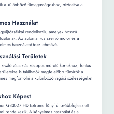
ik a különböző fűmagasságokhoz, biztosítva a
mes Használat
 gyűjtőzsákkal rendelkezik, amelyek hosszú
tosítanak. Az automatikus szervó motor és a
elmes használatot tesz lehetővé.
sználási Területek
iváló választás közepes méretű kertekhez, fontos
ületekre is találhatók megfelelőbb fűnyírók a
demes megfontolni a különböző vágási szélességeket
ókhoz Képest
ner G83027 HD Extreme fűnyíró továbbfejlesztett
el rendelkezik. A kényelmes használat és a