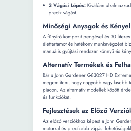
3 Vágási Lépés:
Kiválóan alkalmazkod
precíz vágást.
Minőségi Anyagok és Kényel
A fűnyíró kompozit pengével és 30 literes
élettartamot és hatékony munkavégzést biz
manuális gyújtási rendszer könnyű és kény
Alternatív Termékek és Felha
Bár a John Gardener G83027 HD Extreme k
megemlíteni, hogy nagyobb vagy kisebb ter
piacon. Az alternatív modellek között ér
és funkciókat.
Fejlesztések az Előző Verzi
Az előző verziókhoz képest a John Garde
motorral és precízebb vágási lehetőségekk