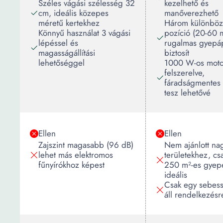
Széles vágási szélesség 32
kezelhető és
cm, ideális közepes
manőverezhető
méretű kertekhez
Három különböz
Könnyű használat 3 vágási
pozíció (20-60
lépéssel és
rugalmas gyepáp
magasságállítási
biztosít
lehetőséggel
1000 W-os moto
felszerelve,
fáradságmentes f
tesz lehetővé
Ellen
Ellen
Zajszint magasabb (96 dB)
Nem ajánlott n
lehet más elektromos
területekhez, cs
fűnyírókhoz képest
250 m²-es gyep
ideális
Csak egy sebess
áll rendelkezésr