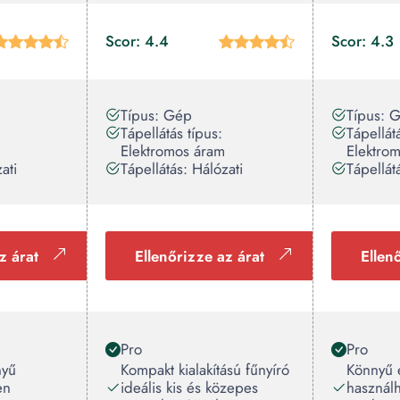
Scor: 4.4
Scor: 4.3
Típus: Gép
Típus: 
Tápellátás típus:
Tápellát
Elektromos áram
Elektro
ati
Tápellátás: Hálózati
Tápellát
z árat
Ellenőrizze az árat
Ellen
Pro
Pro
nyű
Kompakt kialakítású fűnyíró
Könnyű 
en
ideális kis és közepes
használ