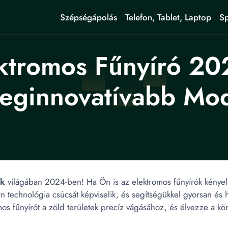
Szépségápolás
Telefon, Tablet, Laptop
Sp
ktromos Fűnyíró 20
Leginnovatívabb Mod
ók
világában 2024-ben! Ha Ön is az elektromos fűnyírók kényelm
n technológia csúcsát képviselik, és segítségükkel gyorsan és
os fűnyírót a zöld területek precíz vágásához, és élvezze a k