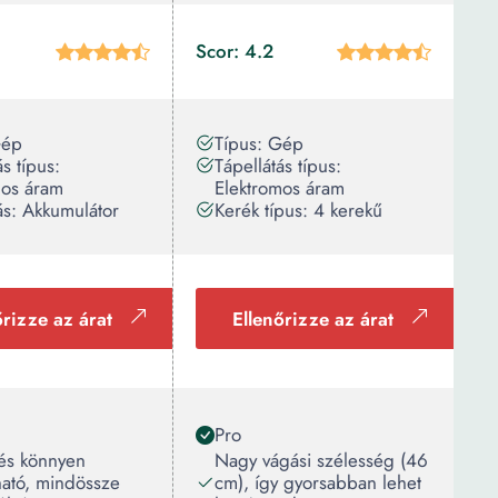
Scor: 4.2
Gép
Típus: Gép
ás típus:
Tápellátás típus:
mos áram
Elektromos áram
ás: Akkumulátor
Kerék típus: 4 kerekű
őrizze az árat
Ellenőrizze az árat
Pro
és könnyen
Nagy vágási szélesség (46
ható, mindössze
cm), így gyorsabban lehet