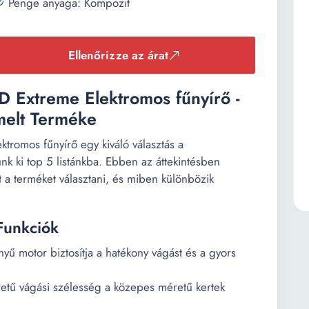
Penge anyaga: Kompozit
Ellenőrizze az árat
Extreme Elektromos fűnyírő -
melt Terméke
romos fűnyírő egy kiváló választás a
nk ki top 5 listánkba. Ebben az áttekintésben
 a terméket választani, és miben különbözik
Funkciók
ű motor biztosítja a hatékony vágást és a gyors
etű vágási szélesség a közepes méretű kertek