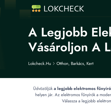
A Legjobb Ele
Vásároljon A 
Lokcheck.hu
Otthon, Barkács, Kert
Üdvözöljük
a legjobb elektromos fűnyír
helyen jár. Az elektromos fűnyírók a moder
Válassza a legjobb elektrom