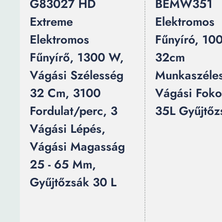
G83027 HD
BEMW351
Extreme
Elektromos
Elektromos
Fűnyíró, 10
Fűnyírő, 1300 W,
32cm
Vágási Szélesség
Munkaszéles
32 Cm, 3100
Vágási Foko
Fordulat/perc, 3
35L Gyűjtőz
Vágási Lépés,
Vágási Magasság
25 - 65 Mm,
Gyűjtőzsák 30 L