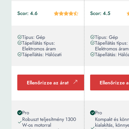
Scor: 4.6
Scor: 4.5
Típus: Gép
Típus: Gép
Tápellátás típus:
Tápellátás típus:
Elektromos áram
Elektromos áram
Tápellátás: Hálózati
Tápellátás: Hálóz
Ellenőrizze az árat
Ellenőrizze a
Pro
Pro
Robuszt teljesítmény 1300
Kompakt és kön
W-os motorral
kialakítás, könny