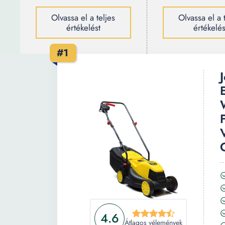
Olvassa el a teljes
Olvassa el a 
értékelést
értékelés
#1
4.6
Átlagos vélemények