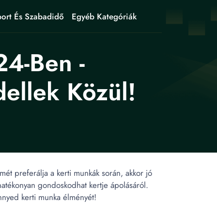
ort És Szabadidő
Egyéb Kategóriák
24-Ben -
ellek Közül!
ét preferálja a kerti munkák során, akkor jó
 hatékonyan gondoskodhat kertje ápolásáról.
önnyed kerti munka élményét!