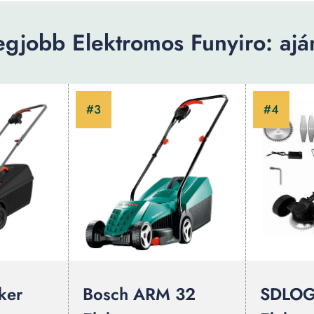
egjobb Elektromos Funyiro: aján
ker
Bosch ARM 32
SDLO