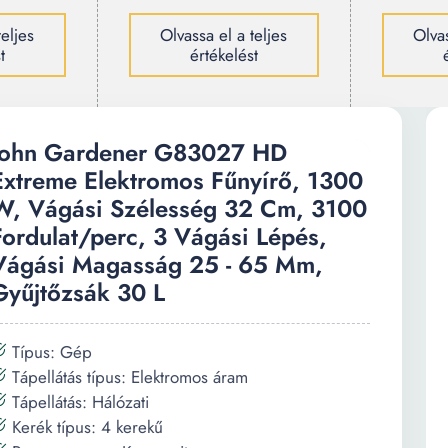
teljes
Olvassa el a teljes
Olvas
t
értékelést
John Gardener G83027 HD
Extreme Elektromos Fűnyírő, 1300
W, Vágási Szélesség 32 Cm, 3100
Fordulat/perc, 3 Vágási Lépés,
Vágási Magasság 25 - 65 Mm,
Gyűjtőzsák 30 L
Típus: Gép
Tápellátás típus: Elektromos áram
Tápellátás: Hálózati
Kerék típus: 4 kerekű