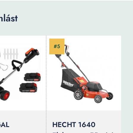
lást
GAL
HECHT 1640