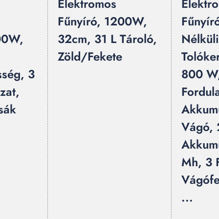
Elektromos
Elektr
Fűnyíró, 1200W,
Fűnyír
00W,
32cm, 31 L Tároló,
Nélküli
Zöld/Fekete
Tolóke
ség, 3
800 W
zat,
Fordul
sák
Akkumu
Vágó, 
Akkumu
Mh, 3 
Vágófe
...