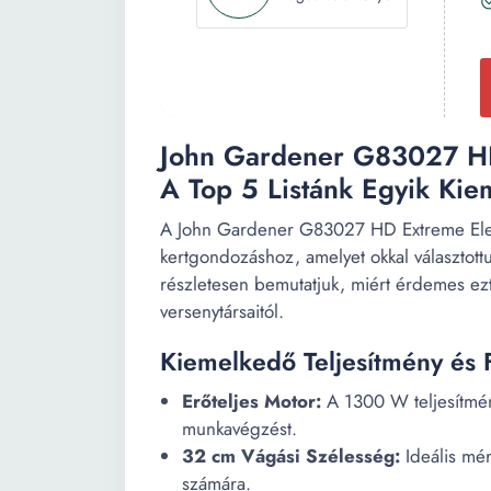
John Gardener G83027 HD 
A Top 5 Listánk Egyik Kie
A John Gardener G83027 HD Extreme Elekt
kertgondozáshoz, amelyet okkal választottu
részletesen bemutatjuk, miért érdemes ezt
versenytársaitól.
Kiemelkedő Teljesítmény és 
Erőteljes Motor:
A 1300 W teljesítmény
munkavégzést.
32 cm Vágási Szélesség:
Ideális mér
számára.