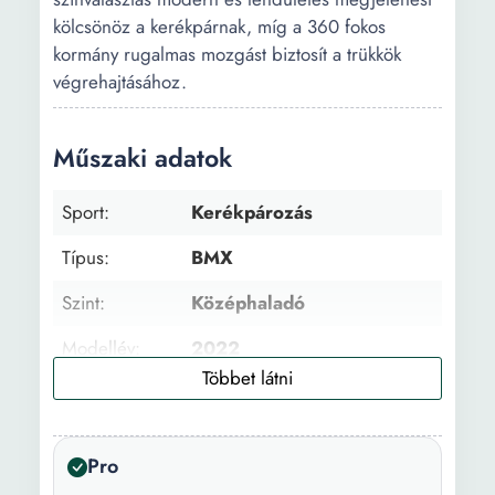
kölcsönöz a kerékpárnak, míg a 360 fokos
kormány rugalmas mozgást biztosít a trükkök
végrehajtásához.
Műszaki adatok
Sport:
Kerékpározás
Típus:
BMX
Szint:
Középhaladó
Modellév:
2022
Váz típus:
Hardtail
Túra kerékpár
Szabadidős kerékpár
Pro
típusa: