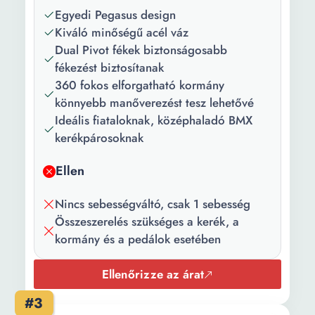
Villa típus:
Rögzített
Egyedi Pegasus design
Kiváló minőségű acél váz
Váz anyaga:
Acél
Dual Pivot fékek biztonságosabb
fékezést biztosítanak
Sebességek
1
360 fokos elforgatható kormány
száma:
könnyebb manőverezést tesz lehetővé
Szín:
Zöld Fekete
Ideális fiataloknak, középhaladó BMX
kerékpárosoknak
Fék típus:
Mechanikus
Ellen
Fékrendszer:
Kettős elfordulás
Főbb
1 speed front
Nincs sebességváltó, csak 1 sebesség
jellemzők:
Összeszerelés szükséges a kerék, a
kormány és a pedálok esetében
Maximális
120 kg
támogatott
Ellenőrizze az árat
súly:
#3
Váz mérete:
14 inch