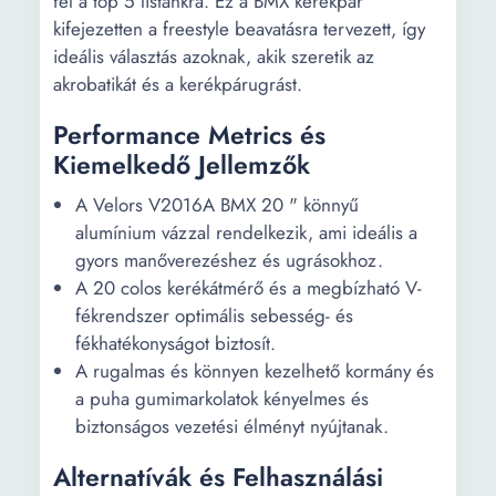
fel a top 5 listánkra. Ez a BMX kerékpár
kifejezetten a freestyle beavatásra tervezett, így
ideális választás azoknak, akik szeretik az
akrobatikát és a kerékpárugrást.
Performance Metrics és
Kiemelkedő Jellemzők
A Velors V2016A BMX 20 " könnyű
alumínium vázzal rendelkezik, ami ideális a
gyors manőverezéshez és ugrásokhoz.
A 20 colos kerékátmérő és a megbízható V-
fékrendszer optimális sebesség- és
fékhatékonyságot biztosít.
A rugalmas és könnyen kezelhető kormány és
a puha gumimarkolatok kényelmes és
biztonságos vezetési élményt nyújtanak.
Alternatívák és Felhasználási