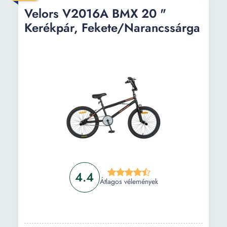
Velors V2016A BMX 20 "
Kerék átmérő:
20 inch
Kerékpár, Fekete/Narancssárga
Súly:
14.2 kg
4.4
Átlagos vélemények