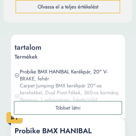
Olvassa el a teljes értékelést
tartalom
Termékek
Probike BMX HANIBAL Kerékpár, 20" V-
BRAKE, fehér
Carpet Jumping BMX kerékpár 20"-os
kerekekkel, Dual Pivot Fékek, 360-os kormány,
Pegasus, 1 sebességes, fekete/zöld,
fiataloknak
Velors V2016A BMX 20 " Kerékpár,
#1
Fekete/Narancssárga
BMX Neon Bike Warrior 20", fekete,
Probike BMX HANIBAL
egysebességes, kormány- és vázvédő