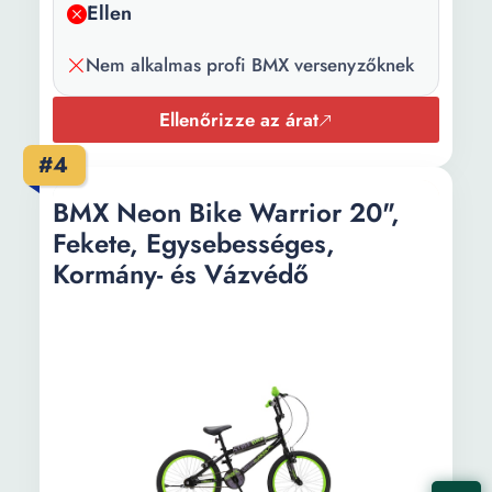
Ellen
Váz mérete:
14 inch
Nem alkalmas profi BMX versenyzőknek
Kerék átmérő:
20 inch
Ellenőrizze az árat
Seat post
24.5 mm
diameter:
#4
Nyeregrúd
30 cm
BMX Neon Bike Warrior 20",
hossza:
Fekete, Egysebességes,
Kormány- és Vázvédő
Magasság:
95 cm
Súly:
12.9 kg
Kormányrúd
68 cm
szélessége: