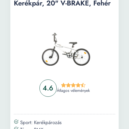
Kerékpár, 20" V-BRAKE, Fehér
BMX Neon Bike ólommentes 20", fekete, Rotor
rendszerrel
Információ
Vásárlási útmutató
Gyakori kérdések
4.6
Átlagos vélemények
Sport: Kerékpározás