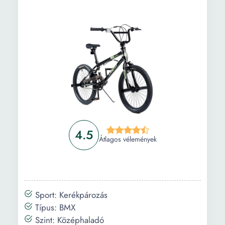
Lengéscsillapító
75 mm
rugóút:
4.5
Átlagos vélemények
Sport: Kerékpározás
Típus: BMX
Szint: Középhaladó