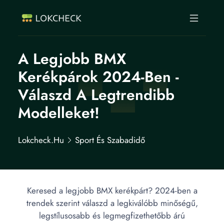
A Legjobb BMX
Kerékpárok 2024-Ben -
Válaszd A Legtrendibb
Modelleket!
Lokcheck.hu
Sport És Szabadidő
Keresed a legjobb BMX kerékpárt? 2024-ben a
trendek szerint válaszd a legkiválóbb minőségű,
legstílusosabb és legmegfizethetőbb árú