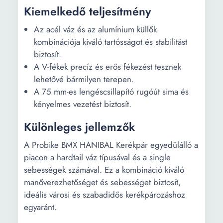
Kiemelkedő teljesítmény
Az acél váz és az alumínium küllők
kombinációja kiváló tartósságot és stabilitást
biztosít.
A V-fékek precíz és erős fékezést tesznek
lehetővé bármilyen terepen.
A 75 mm-es lengéscsillapító rugóút sima és
kényelmes vezetést biztosít.
Különleges jellemzők
A Probike BMX HANIBAL Kerékpár egyedülálló a
piacon a hardtail váz típusával és a single
sebességek számával. Ez a kombináció kiváló
manőverezhetőséget és sebességet biztosít,
ideális városi és szabadidős kerékpározáshoz
egyaránt.