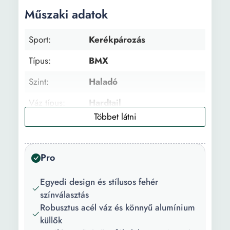
Műszaki adatok
Sport:
Kerékpározás
Típus:
BMX
Szint:
Haladó
Váz típus:
Hardtail
Túra kerékpár
Szabadidős kerékpár
típusa:
Pro
Hibrid
Városi
kerékpár
Egyedi design és stílusos fehér
típusa:
színválasztás
Lánc rendszer
Single
Robusztus acél váz és könnyű alumínium
típusa:
küllők