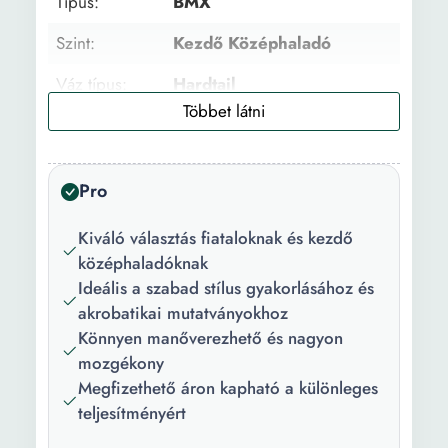
Típus:
BMX
Szint:
Kezdő Középhaladó
Váz típus:
Hardtail
Villa típus:
Rögzített
Váz anyaga:
Alumínium
Pro
Sebességek
1
száma:
Kiváló választás fiataloknak és kezdő
középhaladóknak
Szín:
Fekete
Ideális a szabad stílus gyakorlásához és
akrobatikai mutatványokhoz
Fék típus:
Mechanikus
Könnyen manőverezhető és nagyon
Fékrendszer:
V-brake
mozgékony
Megfizethető áron kapható a különleges
Maximális
130 kg
teljesítményért
támogatott
súly: