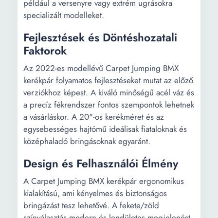
például a versenyre vagy extrém ugrásokra
specializált modelleket.
Fejlesztések és Döntéshozatali
Faktorok
Az 2022-es modellévű Carpet Jumping BMX
kerékpár folyamatos fejlesztéseket mutat az előző
verziókhoz képest. A kiváló minőségű acél váz és
a precíz fékrendszer fontos szempontok lehetnek
a vásárláskor. A 20"-os kerékméret és az
egysebességes hajtómű ideálisak fiataloknak és
középhaladó bringásoknak egyaránt.
Design és Felhasználói Élmény
A Carpet Jumping BMX kerékpár ergonomikus
kialakítású, ami kényelmes és biztonságos
bringázást tesz lehetővé. A fekete/zöld
színválasztás modern és lendületes megjelenést