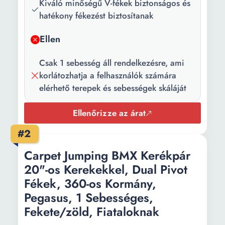
Kiváló minőségű V-fékek biztonságos és
Villa típus:
Rögzített
hatékony fékezést biztosítanak
Váz anyaga:
Acél
Ellen
Küllők anyaga:
Alumínium
Csak 1 sebesség áll rendelkezésre, ami
Sebességek
1
korlátozhatja a felhasználók számára
száma:
elérhető terepek és sebességek skáláját
Szín:
Fehér
Ellenőrizze az árat
Fékrendszer:
V-brake
#2
Maximális
100 kg
Carpet Jumping BMX Kerékpár
támogatott
20"-os Kerekekkel, Dual Pivot
súly:
Fékek, 360-os Kormány,
Váz mérete:
20 inch
Pegasus, 1 Sebességes,
Fekete/zöld, Fiataloknak
Súly:
14.7 kg