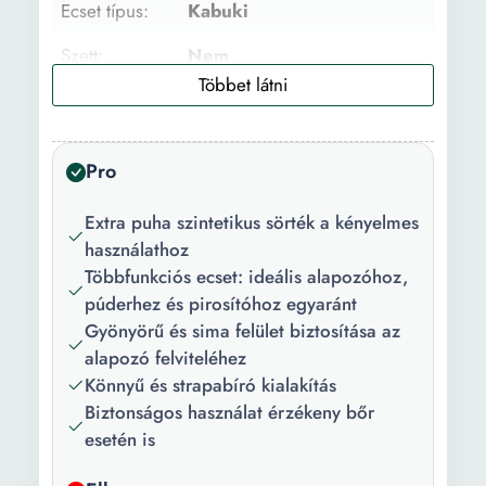
Ecset típus:
Kabuki
Szett:
Nem
Típus:
Hagyományos
Használat:
Alapozó felviteléhez
Pro
Arcpirosító felviteléhez
Kontúrozó felviteléhez
Extra puha szintetikus sörték a kényelmes
Szín:
Fekete
használathoz
Többfunkciós ecset: ideális alapozóhoz,
Darabok
1
púderhez és pirosítóhoz egyaránt
száma:
Gyönyörű és sima felület biztosítása az
alapozó felviteléhez
Könnyű és strapabíró kialakítás
Biztonságos használat érzékeny bőr
esetén is