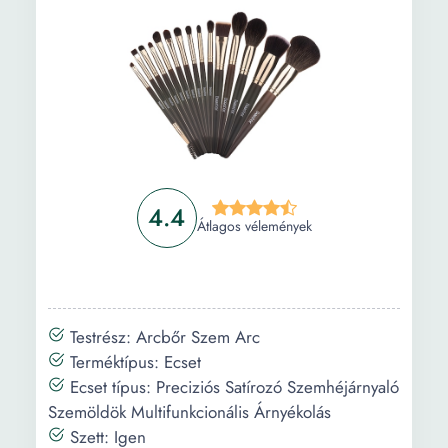
4.4
Átlagos vélemények
Testrész: Arcbőr Szem Arc
Terméktípus: Ecset
Ecset típus: Preciziós Satírozó Szemhéjárnyaló
Szemöldök Multifunkcionális Árnyékolás
Szett: Igen