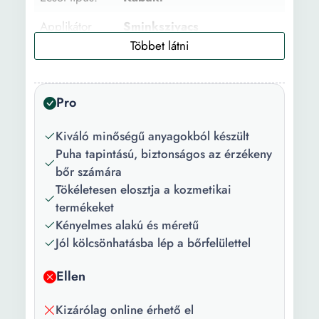
Applikátor
Sminkszivacs
típusa:
Szett:
Nem
Pro
Típus:
Luxus
Használat:
Alapozó felviteléhez Púder
Kiváló minőségű anyagokból készült
Arcpirosító felviteléhez
Puha tapintású, biztonságos az érzékeny
Kontúrozó felviteléhez
bőr számára
Alapozók
Tökéletesen elosztja a kozmetikai
termékeket
Tulajdonságok:
Szilikonmentes
Kényelmes alakú és méretű
Jól kölcsönhatásba lép a bőrfelülettel
Csomag
Viral kabuki ecset
tartalma:
Ellen
Szín:
Fekete tenger
Kizárólag online érhető el