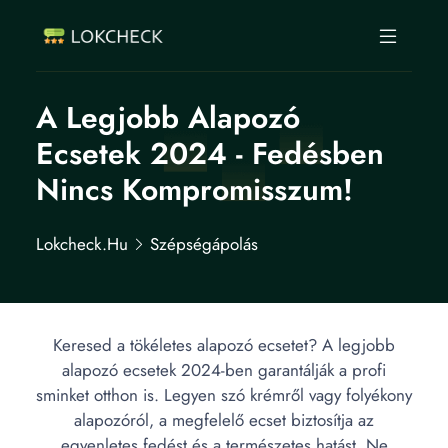
A Legjobb Alapozó
Ecsetek 2024 - Fedésben
Nincs Kompromisszum!
Lokcheck.hu
Szépségápolás
Keresed a tökéletes alapozó ecsetet? A legjobb
alapozó ecsetek 2024-ben garantálják a profi
sminket otthon is. Legyen szó krémről vagy folyékony
alapozóról, a megfelelő ecset biztosítja az
egyenletes fedést és a természetes hatást. Ne