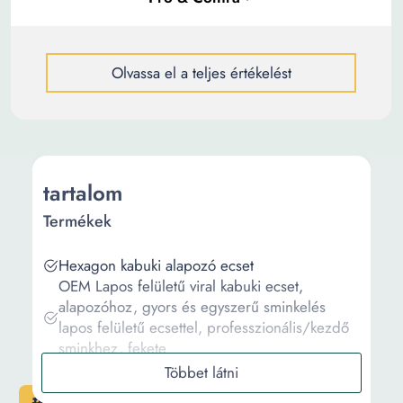
Olvassa el a teljes értékelést
tartalom
Termékek
Hexagon kabuki alapozó ecset
OEM Lapos felületű viral kabuki ecset,
alapozóhoz, gyors és egyszerű sminkelés
lapos felületű ecsettel, professzionális/kezdő
sminkhez, fekete
15 db-os Booster sminkecset, arcra és szemre,
100%-ban természetes hajból, kiemelő ecset,
#1