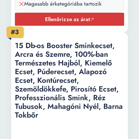
Kefe típusa:
Szintetikus
Magasabb árkategóriába tartozik
Darabok
1
Ellenőrizze az árat
száma:
#3
15 Db-os Booster Sminkecset,
Arcra és Szemre, 100%-ban
Természetes Hajból, Kiemelő
Ecset, Púderecset, Alapozó
Ecset, Kontúrecset,
Szemöldökkefe, Pirosító Ecset,
Professzionális Smink, Réz
Tubusok, Mahagóni Nyél, Barna
Tokbőr