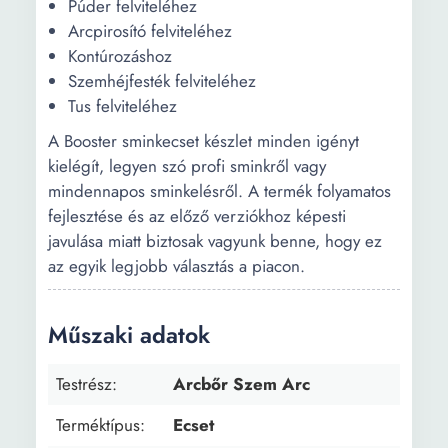
Púder felviteléhez
Arcpirosító felviteléhez
Kontúrozáshoz
Szemhéjfesték felviteléhez
Tus felviteléhez
A Booster sminkecset készlet minden igényt
kielégít, legyen szó profi sminkről vagy
mindennapos sminkelésről. A termék folyamatos
fejlesztése és az előző verziókhoz képesti
javulása miatt biztosak vagyunk benne, hogy ez
az egyik legjobb választás a piacon.
Műszaki adatok
Testrész:
Arcbőr Szem Arc
Terméktípus:
Ecset