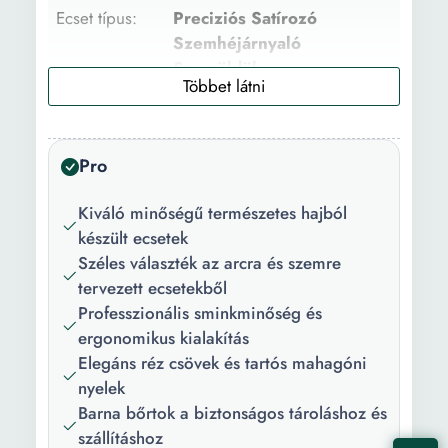
Ecset típus:
Preciziós Satírozó
Szemhéjárnyaló
Szemöldök
Multifunkcionális
Árnyékolás
Szett:
Igen
Pro
Típus:
Luxus Professzionális
Kiváló minőségű természetes hajból
Masstige
készült ecsetek
Széles választék az arcra és szemre
Használat:
Alapozó felviteléhez
tervezett ecsetekből
Korrektor Púder
Professzionális sminkminőség és
Arcpirosító felviteléhez
ergonomikus kialakítás
Kontúrozó felviteléhez
Elegáns réz csövek és tartós mahagóni
Szemhéjfesték felviteléhez
nyelek
Tus felhiveteléhez
Barna bőrtok a biztonságos tároláshoz és
Alapozók
szállításhoz