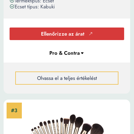
Terméktípus: Ecset
Ecset típus: Kabuki
Ellenőrizze az árat
Olvassa el a teljes értékelést