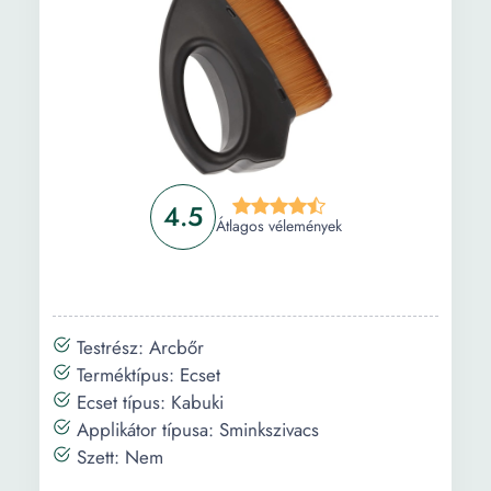
4.5
Átlagos vélemények
Testrész: Arcbőr
Terméktípus: Ecset
Ecset típus: Kabuki
Applikátor típusa: Sminkszivacs
Szett: Nem