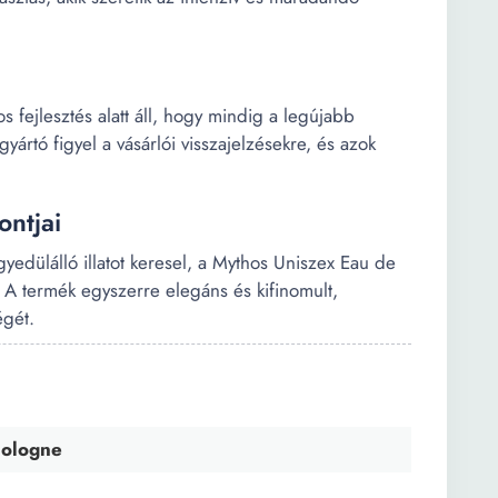
s fejlesztés alatt áll, hogy mindig a legújabb
ártó figyel a vásárlói visszajelzésekre, és azok
ntjai
edülálló illatot keresel, a Mythos Uniszex Eau de
a. A termék egyszerre elegáns és kifinomult,
égét.
Cologne