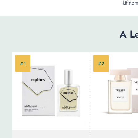
kifino
A L