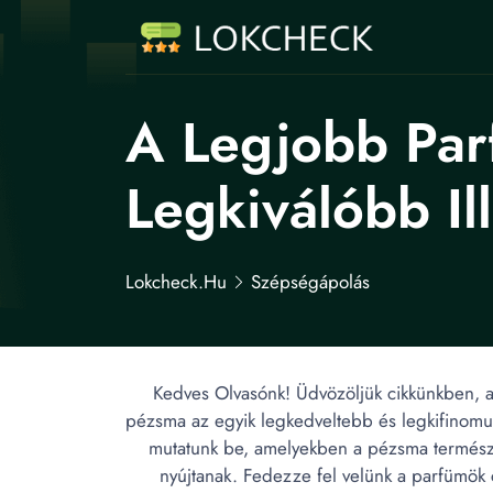
A Legjobb Par
Legkiválóbb Il
Lokcheck.hu
Szépségápolás
Kedves Olvasónk! Üdvözöljük cikkünkben, a
pézsma az egyik legkedveltebb és legkifinomul
mutatunk be, amelyekben a pézsma természete
nyújtanak. Fedezze fel velünk a parfümök c