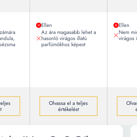
Ellen
Ellen
zámára
Az ára magasabb lehet a
Nem min
andula,
hasonló virágos illatú
virágos i
 pézsma
parfümökhoz képest
teljes
Olvassa el a teljes
Olvas
t
értékelést