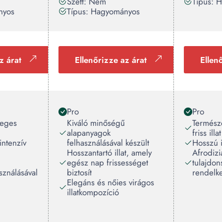
Szett: Nem
Típus: 
nyos
Típus: Hagyományos
z árat
Ellenőrizze az árat
Ellen
Pro
Pro
leges
Kiváló minőségű
Természe
alapanyagok
friss illat
intenzív
felhasználásával készült
Hosszú i
Hosszantartó illat, amely
Afrodiz
egész nap frissességet
tulajdon
sználásával
biztosít
rendelke
Elegáns és nőies virágos
illatkompozíció