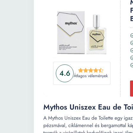
4.6
Átlagos vélemények
Mythos Uniszex Eau de Toile
A Mythos Uniszex Eau de Toilette egy iga
pézsmával, ciklámennel és bergamottal káp
termék a virágillatok kedvelőinek igazi álm