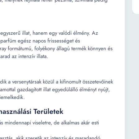
egyszerű illat, hanem egy valódi élmény. Az
 parfüm egész napos frissességet és
pray formátumú, folyékony állagú termék könnyen és
ad az intenzív illata.
ik a versenytársak közül a kifinomult összetevőinek
ottal gazdagított illat egyedülálló élményt nyújt,
iemelkedik.
használási Területek
ás mindennapi viseletre, de alkalmas akár esti
lasztás, akik szeretik az intenzív és maradandó