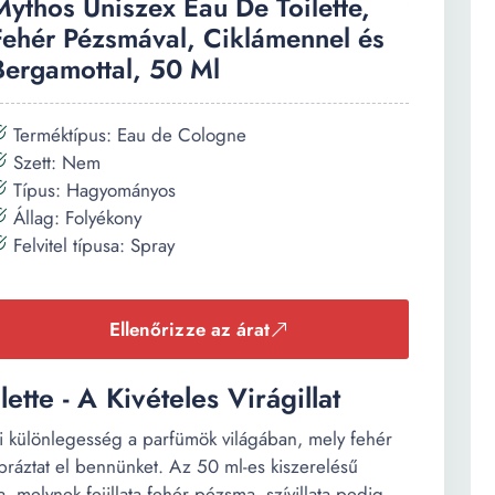
Mythos Uniszex Eau De Toilette,
Fehér Pézsmával, Ciklámennel és
Bergamottal, 50 Ml
Terméktípus: Eau de Cologne
Szett: Nem
Típus: Hagyományos
Állag: Folyékony
Felvitel típusa: Spray
Ellenőrizze az árat
tte - A Kivételes Virágillat
zi különlegesség a parfümök világában, mely fehér
ráztat el bennünket. Az 50 ml-es kiszerelésű
a, melynek fejillata fehér pézsma, szívillata pedig