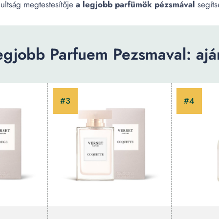
multság megtestesítője
a legjobb parfümök pézsmával
segíts
egjobb Parfuem Pezsmaval: aján