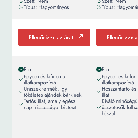
Szett: Nem
Szett: Nem
Típus: Hagyományos
Típus: Hagyomá
Ellenőrizze az árat
Ellenőrizze a
Pro
Pro
Egyedi és kifinomult
Egyedi és külön
illatkompozíció
illatkompozíció
Uniszex termék, így
Hosszantartó és 
tökéletes ajándék bárkinek
illat
Tartós illat, amely egész
Kiváló minőségű
nap frissességet biztosít
összetevők felha
készült