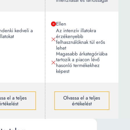
intenzitását és tartósságát
Ellen
denki kedveli a
Az intenzív illatokra
llatokat
érzékenyebb
felhasználóknak túl erős
lehet
Magasabb árkategóriába
tartozik a piacon lévő
hasonló termékekhez
képest
sa el a teljes
Olvassa el a teljes
értékelést
értékelést