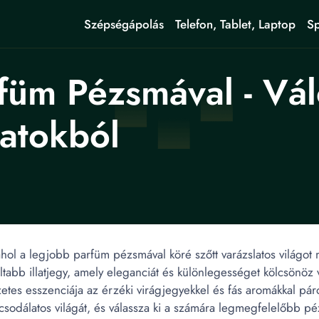
Szépségápolás
Telefon, Tablet, Laptop
Sp
füm Pézsmával - Vál
latokból
hol a legjobb parfüm pézsmával köré szőtt varázslatos világot
tabb illatjegy, amely eleganciát és különlegességet kölcsönöz
s esszenciája az érzéki virágjegyekkel és fás aromákkal páros
sodálatos világát, és válassza ki a számára legmegfelelőbb pé