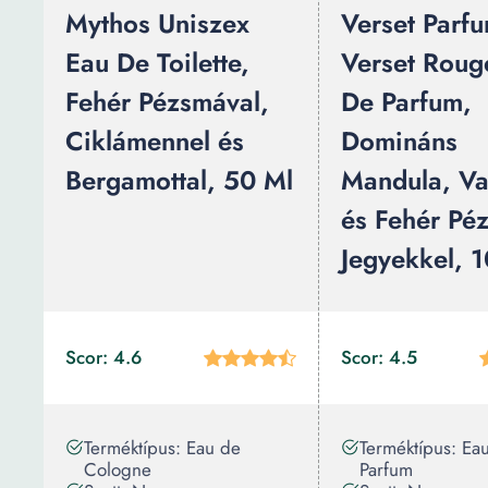
Mythos Uniszex
Verset Parf
Eau De Toilette,
Verset Roug
Fehér Pézsmával,
De Parfum,
Ciklámennel és
Domináns
Bergamottal, 50 Ml
Mandula, Va
és Fehér Pé
Jegyekkel, 
Scor: 4.6
Scor: 4.5
Terméktípus: Eau de
Terméktípus: Ea
Cologne
Parfum