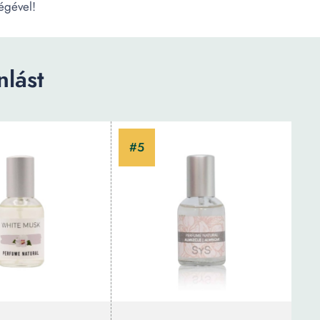
égével!
lást