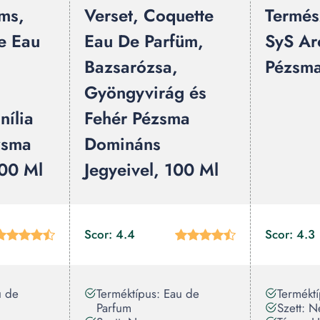
ums,
Verset, Coquette
Termész
e Eau
Eau De Parfüm,
SyS Ar
Bazsarózsa,
Pézsma
Gyöngyvirág és
nília
Fehér Pézsma
zsma
Domináns
100 Ml
Jegyeivel, 100 Ml
Scor: 4.4
Scor: 4.3
u de
Terméktípus: Eau de
Termékt
Parfum
Szett: 