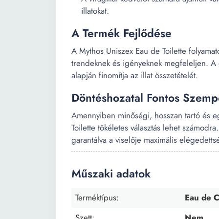
illatokat.
A Termék Fejlődése
A Mythos Uniszex Eau de Toilette folyamato
trendeknek és igényeknek megfeleljen. A gy
alapján finomítja az illat összetételét.
Döntéshozatal Fontos Szempo
Amennyiben minőségi, hosszan tartó és egy
Toilette tökéletes választás lehet számodr
garantálva a viselője maximális elégedetts
Műszaki adatok
Terméktípus:
Eau de 
Szett:
Nem