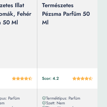
etes Illat
Természetes
omák, Fehér
Pézsma Parfüm 50
 50 Ml
Ml
Scor: 4.2
ípus: Parfüm
Terméktípus: Parfüm
Nem
Szett: Nem