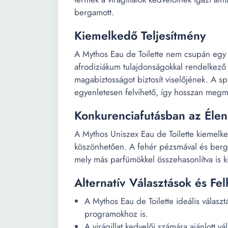
bergamott.
Kiemelkedő Teljesítmény
A Mythos Eau de Toilette nem csupán egy 
afrodiziákum tulajdonságokkal rendelkező
magabiztosságot biztosít viselőjének. A s
egyenletesen felvihető, így hosszan megmar
Konkurenciafutásban az Élen
A Mythos Uniszex Eau de Toilette kiemelked
köszönhetően. A fehér pézsmával és bergam
mely más parfümökkel összehasonlítva is k
Alternatív Választások és Fel
A Mythos Eau de Toilette ideális választ
programokhoz is.
A virágillat kedvelői számára ajánlott vá