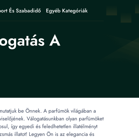
ort És Szabadidő
Egyéb Kategóriák
ogatás A
 mutatjuk be Önnek. A parfümök világában a
 viselőjének. Válogatásunkban olyan parfümöket
ul, így egyedi és feledhetetlen illatélményt
zsmás illatot! Legyen Ön is az elegancia és