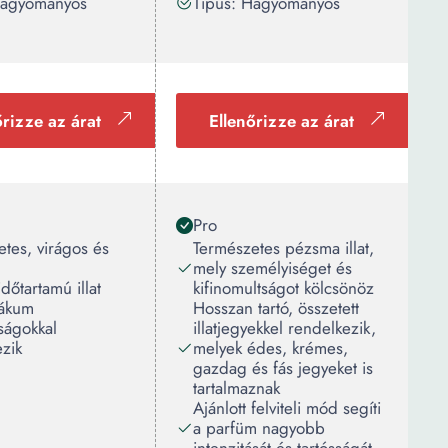
Hagyományos
Típus: Hagyományos
őrizze az árat
Ellenőrizze az árat
Pro
tes, virágos és
Természetes pézsma illat,
mely személyiséget és
dőtartamú illat
kifinomultságot kölcsönöz
iákum
Hosszan tartó, összetett
ságokkal
illatjegyekkel rendelkezik,
zik
melyek édes, krémes,
gazdag és fás jegyeket is
tartalmaznak
Ajánlott felviteli mód segíti
a parfüm nagyobb