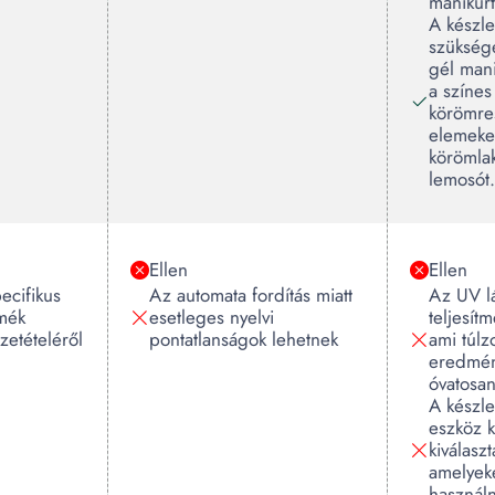
manikűrt
A készle
szükség
gél man
a színes
körömres
elemeket
körömlak
lemosót.
Ellen
Ellen
ecifikus
Az automata fordítás miatt
Az UV 
rmék
esetleges nyelvi
teljesít
zetételéről
pontatlanságok lehetnek
ami túlzo
eredmén
óvatosan
A készle
eszköz k
kiválaszt
amelyek
használn