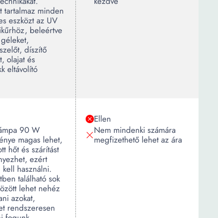
echnikákat.
kezdve
t tartalmaz minden
es eszközt az UV
ikűrhöz, beleértve
 géleket,
zelőt, díszítő
, olajat és
k eltávolító
Ellen
lámpa 90 W
Nem mindenki számára
ménye magas lehet,
megfizethető lehet az ára
tt hőt és szárítást
yezhet, ezért
 kell használni.
tben található sok
özött lehet nehéz
ani azokat,
et rendszeresen
i fogunk.