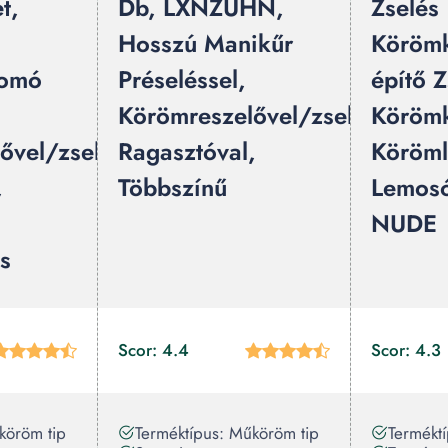
t,
Db, LXNZUHN,
Zselés
Hosszú Manikűr
Körömk
yomó
Préseléssel,
építő Z
Körömreszelővel/zselés
Körömk
ővel/zselé
Ragasztóval,
Köröm
,
Többszínű
Lemosó
NUDE
s
Scor: 4.4
Scor: 4.3
köröm tip
Terméktípus: Műköröm tip
Termékt