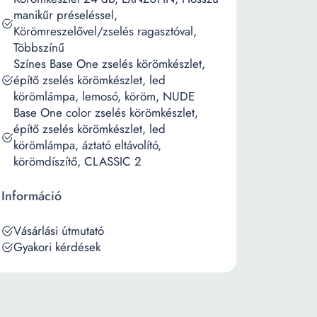
manikűr préseléssel,
Körömreszelővel/zselés ragasztóval,
Többszínű
Színes Base One zselés körömkészlet,
építő zselés körömkészlet, led
körömlámpa, lemosó, köröm, NUDE
Base One color zselés körömkészlet,
építő zselés körömkészlet, led
körömlámpa, áztató eltávolító,
körömdíszítő, CLASSIC 2
Információ
Vásárlási útmutató
Gyakori kérdések