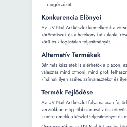
megőrzését.
Konkurencia Előnyei
Az UV Nail Art készlet kiemelkedik a verse
körömdíszek és a hatékony kutikulaolaj révé
körű és kifogástalan teljesítményét.
Alternatív Termékek
Bár más készletek is elérhetők a piacon, 
választás mind otthoni, mind profi felhasz
kínálnak ilyen széles színválasztékot és il
Termék Fejlődése
Az UV Nail Art készlet folyamatosan fejlőd
verziókban még több innovatív összetevőt
szintre emelik a készlet teljesítményét és 
Összességében az UV Nail Art zselés körö