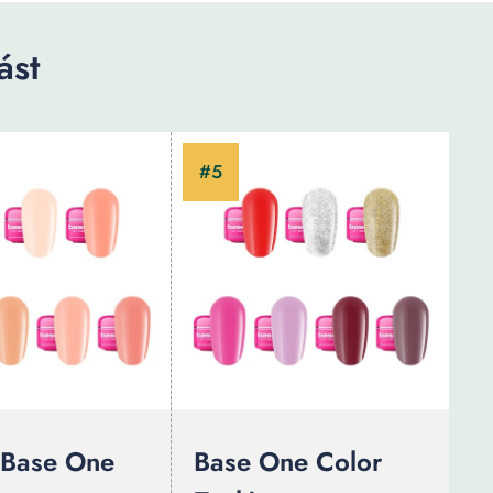
ást
 Base One
Base One Color