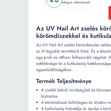
4.6
Átlagos vélemények
Az UV Nail Art zselés kör
körömdíszekkel és kutikula
Az UV Nail Art zselés körömkészlet valóba
az öt legjobb termékünk közé. Ez a készle
egy profi és otthoni felhasználó vágyhat. 
sokfélesége és a kutikulaolaj hatékonyság
egyedülállóságához.
Termék Teljesítménye
A zselék kitűnő minőségűek és könnyen 
biztosítva.
A körömdíszek különleges és divatos m
A kutikulaolaj hidratálja és ápolja a k