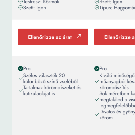
Testrész: Körmök
Szett: Igen
Szett: Igen
Típus: Hagyomá
Ellenőrizze az árat
Ellenőrizze a
Pro
Pro
Széles választék 20
Kiváló minőségű
különböző színű zseléből
műanyagból kész
Tartalmaz körömdíszeket és
körömdíszítés
kutikulaolajat is
Sok méretben ka
megtalálod a vis
legmegfelelőbb
Divatos és gyöny
köröm