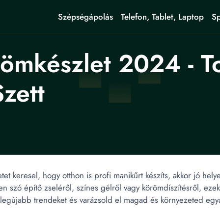
Szépségápolás
Telefon, Tablet, Laptop
Sp
ömkészlet 2024 - T
zett
t keresel, hogy otthon is profi manikűrt készíts, akkor jó hely
 szó építő zseléről, színes gélről vagy körömdíszítésről, eze
a legújabb trendeket és varázsold el magad és környezeted egya