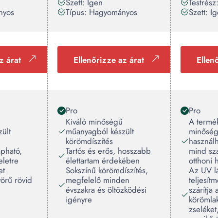
Szett: Igen
Testrész
nyos
Típus: Hagyományos
Szett: I
z árat
Ellenőrizze az árat
Ellen
Pro
Pro
Kiváló minőségű
A termé
ült
műanyagból készült
minőség
körömdíszítés
használh
pható,
Tartós és erős, hosszabb
mind sz
eletre
élettartam érdekében
otthoni 
et
Sokszínű körömdíszítés,
Az UV 
örű rövid
megfelelő minden
teljesít
évszakra és öltözködési
szárítja
igényre
körömlak
zseléket