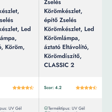
Zselés
észlet,
Körömkészlet,
selés
építő Zselés
észlet, Led
Körömkészlet, Led
lámpa,
Körömlámpa,
, Köröm,
áztató Eltávolító,
Körömdíszítő,
CLASSIC 2
Scor: 4.2
ípus: UV Gél
Terméktípus: UV Gél