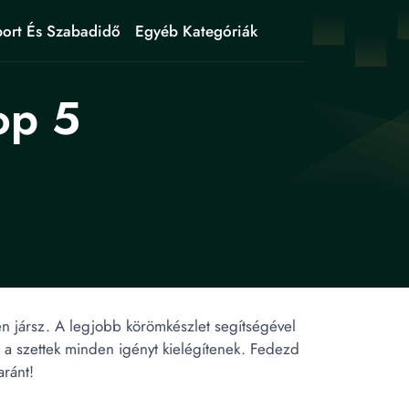
ort És Szabadidő
Egyéb Kategóriák
op 5
en jársz. A legjobb körömkészlet segítségével
k a szettek minden igényt kielégítenek. Fedezd
ránt!