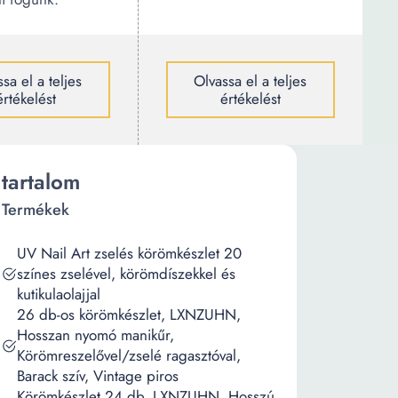
sa el a teljes
Olvassa el a teljes
értékelést
értékelést
tartalom
Termékek
UV Nail Art zselés körömkészlet 20
színes zselével, körömdíszekkel és
kutikulaolajjal
26 db-os körömkészlet, LXNZUHN,
Hosszan nyomó manikűr,
Körömreszelővel/zselé ragasztóval,
Barack szív, Vintage piros
Körömkészlet 24 db, LXNZUHN, Hosszú