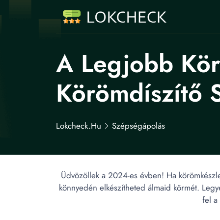
A Legjobb Kör
Körömdíszítő S
Lokcheck.hu
Szépségápolás
Üdvözöllek a 2024-es évben! Ha körömkészlete
könnyedén elkészítheted álmaid körmét. Legyen
fel 