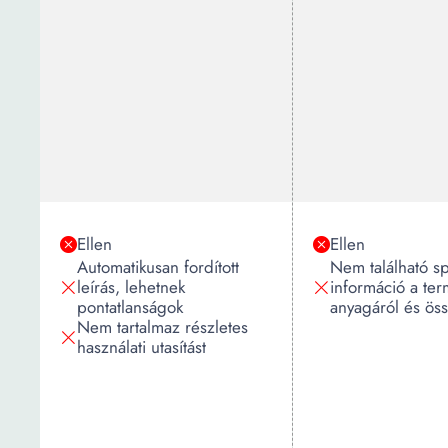
Ellen
Ellen
Automatikusan fordított
Nem található sp
leírás, lehetnek
információ a te
pontatlanságok
anyagáról és öss
Nem tartalmaz részletes
használati utasítást