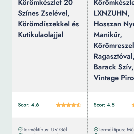
Körömkészlet 20
Körömkészle
Színes Zselével,
LXNZUHN,
Körömdíszekkel és
Hosszan N
Kutikulaolajjal
Manikűr,
Körömreszel
Ragasztóval
Barack Szív,
Vintage Piro
Scor: 4.6
Scor: 4.5
Terméktípus: UV Gél
Terméktípus: Mű