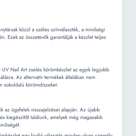
nytársak közül a széles színválaszték, a minőségi
n. Ezek az összetevők garantálják a készlet teljes
az UV Nail Art zselés körömkészlet az egyik legjobb
nálásra. Az alternatív termékek általában nem
yen sokoldalú körömdíszeket.
ik az ügyfelek visszajelzései alapján. Az újabb
 és kiegészítőt találunk, amelyek még magasabb
minőségét.
mkészlet egy kiváló választás minden olyan személy