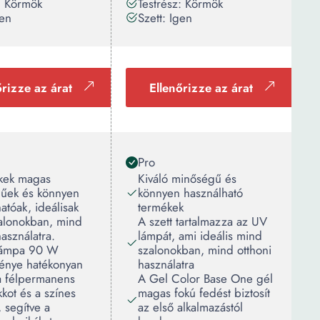
: Körmök
Testrész: Körmök
gen
Szett: Igen
őrizze az árat
Ellenőrizze az árat
Pro
kek magas
Kiváló minőségű és
űek és könnyen
könnyen használható
atóak, ideálisak
termékek
alonokban, mind
A szett tartalmazza az UV
használatra.
lámpát, ami ideális mind
lámpa 90 W
szalonokban, mind otthoni
ménye hatékonyan
használatra
 a félpermanens
A Gel Color Base One gél
kot és a színes
magas fokú fedést biztosít
, segítve a
az első alkalmazástól