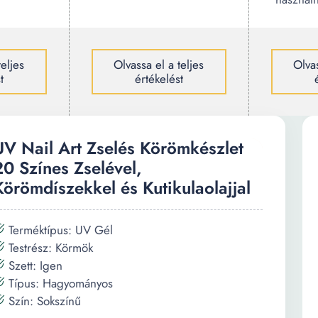
teljes
Olvassa el a teljes
Olvas
t
értékelést
UV Nail Art Zselés Körömkészlet
20 Színes Zselével,
Körömdíszekkel és Kutikulaolajjal
Terméktípus: UV Gél
Testrész: Körmök
Szett: Igen
Típus: Hagyományos
Szín: Sokszínű