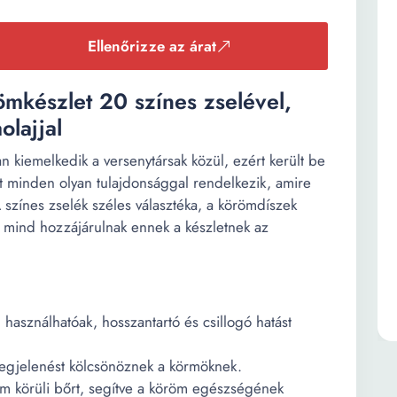
Ellenőrizze az árat
ömkészlet 20 színes zselével,
olajjal
n kiemelkedik a versenytársak közül, ezért került be
t minden olyan tulajdonsággal rendelkezik, amire
A színes zselék széles választéka, a körömdíszek
a mind hozzájárulnak ennek a készletnek az
használhatóak, hosszantartó és csillogó hatást
egjelenést kölcsönöznek a körmöknek.
öröm körüli bőrt, segítve a köröm egészségének