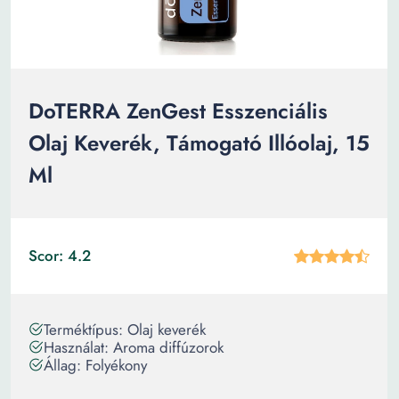
DoTERRA ZenGest Esszenciális
Olaj Keverék, Támogató Illóolaj, 15
Ml
Scor: 4.2
Terméktípus: Olaj keverék
Használat: Aroma diffúzorok
Állag: Folyékony