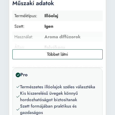
Műszaki adatok
Terméktípus:
Illóolaj
Szett:
Igen
Használat:
Aroma diffúzorok
Állag:
Folyékony
Tulajdonságok:
Természetes
Aroma:
Levendula Menta Citrom
Pro
Tömjén Oregano Teafa
Deep blue OnGuard
Természetes illóolajok széles választéka
Levegő ZenGest
Kis kiszerelésű üvegek könnyű
Csomagolás:
Doboz Cseppentő
hordozhatóságot biztosítanak
Szett formájában praktikus és
Mennyiség:
5 ml
gazdaságos