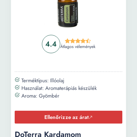
4.4
Átlagos vélemények
Terméktípus: Illóolaj
Használat: Aromaterápiás készülék
Aroma: Gyömbér
Ellenőrizze az árat
DoTerra Kardamom