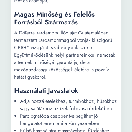
ízét és aromáját.
Magas Minőség és Felelős
Forrásból Származás
A DoTerra kardamom illóolajat Guatemalában
termesztett kardamommagból vonják ki szigorú
CPTG™ vizsgálati szabványaink szerint.
Együttműködésünk helyi partnereinkkel nemcsak
a termék minőségét garantálja, de a
mezőgazdasági közösségek életére is pozitív
hatást gyakorol.
Használati Javaslatok
Adja hozzá ételekhez, turmixokhoz, húsokhoz
vagy salátákhoz az ízek fokozása érdekében.
Párologtatóba cseppentve segíthet jó
hangulatot teremteni a környezetében.
Külső használatra masszázshoz, fürdéshez