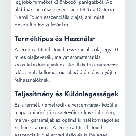
legjobb terméket különböző iparágakból. Az
alábbiakban részletesen ismertetjük a DōTerra
Neroli Touch esszenciális olajat, ami miatt
bekerült a top 5 listánkra.
Terméktípus és Használat
A DōTerra Neroli Touch esszenciális olaj egy 10
ml-es olajkeverék, melyet aromaterápiás
készülékekhez ajánlunk. Az illata friss narancsot
idéz, mely kellemes és relaxáló élményt nyújt a
felhasználóknak.
Teljesítmény és Különlegességek
Ez a termék kiemelkedik a versenytársak közül a
magas minőségű összetevőinek köszönhetően,
melyek garantálják az optimális hatékonyságot és
kellemes aromát. A DōTerra Neroli Touch
esszenciális olaj egyedülálló és különleges