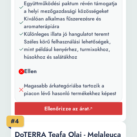
Együttműködési paktum révén támogatja
a helyi mezőgazdasági közösségeket
Kiválóan alkalmas fűszerezésre és
aromaterápiára
Különleges illata jó hangulatot teremt
Széles körű felhasználási lehetőségek,
mint például kenyérhez, turmixokhoz,
húsokhoz és salátákhoz
Ellen
Magasabb árkategóriába tartozik a
piacon lévő hasonló termékekhez képest
Ellenőrizze az árat
#4
DoTERRA Teafa Olaj - Melaleuca