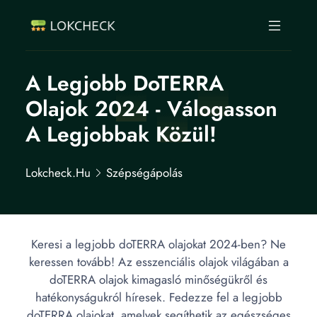
A Legjobb DoTERRA
Olajok 2024 - Válogasson
A Legjobbak Közül!
Lokcheck.hu
Szépségápolás
Keresi a legjobb doTERRA olajokat 2024-ben? Ne
keressen tovább! Az esszenciális olajok világában a
doTERRA olajok kimagasló minőségükről és
hatékonyságukról híresek. Fedezze fel a legjobb
doTERRA olajokat, amelyek segíthetik az egészséges