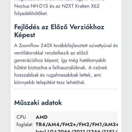
Noctua NH-D15 és az NZXT Kraken X62
folyadékhűtőket.
Fejlődés az Előző Verziókhoz
Képest
A Zoomflow 240X továbbfejlesztett szivattyúval és
ventilátorokkal rendelkezik az előző
generációhoz képest, így még hatékonyabb
hűtést biztosítva a felhasználóknak. A csövek
hosszabbak és rugalmasabbak lettek, ami
könnyebb telepítést tesz lehetővé.
Műszaki adatok
CPU
AMD
foglalat:
TR4/AM4/FM2+/FM2/FM1/AM3+/AM
Intel LGA2066/2011/1366/1151/1150