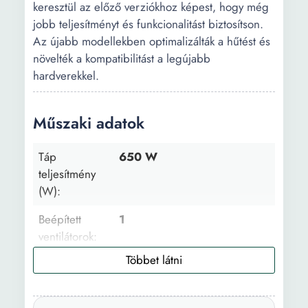
keresztül az előző verziókhoz képest, hogy még
jobb teljesítményt és funkcionalitást biztosítson.
Az újabb modellekben optimalizálták a hűtést és
növelték a kompatibilitást a legújabb
hardverekkel.
Műszaki adatok
Táp
650 W
teljesítmény
(W):
Beépített
1
ventilátorok:
Oldalsó
Igen
nyílások: