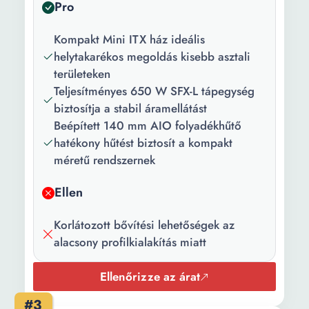
Ház típus:
Mini Tower
Pro
Stabil számú
2
Kompakt Mini ITX ház ideális
belső aljzatok:
helytakarékos megoldás kisebb asztali
területeken
Egyéb:
1 x USB 3.1 Gen1 Type-A
Teljesítményes 650 W SFX-L tápegység
Súly:
6.53 kg
biztosítja a stabil áramellátást
Beépített 140 mm AIO folyadékhűtő
Formátum:
Mini ITX
hatékony hűtést biztosít a kompakt
méretű rendszernek
Szín:
Matt fehér
Ellen
Korlátozott bővítési lehetőségek az
alacsony profilkialakítás miatt
Ellenőrizze az árat
#3