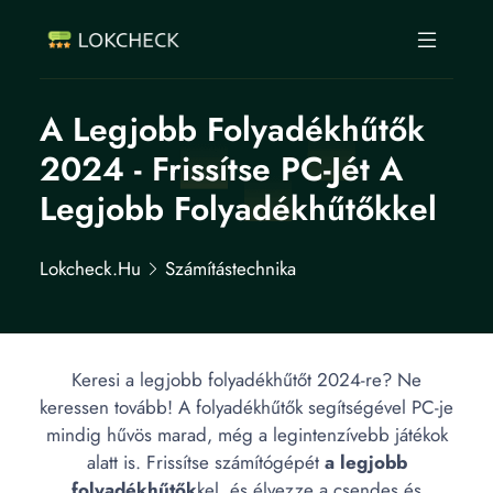
A Legjobb Folyadékhűtők
2024 - Frissítse PC-Jét A
Legjobb Folyadékhűtőkkel
Lokcheck.hu
Számítástechnika
Keresi a legjobb folyadékhűtőt 2024-re? Ne
keressen tovább! A folyadékhűtők segítségével PC-je
mindig hűvös marad, még a legintenzívebb játékok
alatt is. Frissítse számítógépét
a legjobb
folyadékhűtők
kel, és élvezze a csendes és