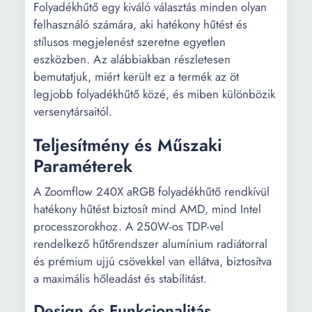
Folyadékhűtő egy kiváló választás minden olyan
felhasználó számára, aki hatékony hűtést és
stílusos megjelenést szeretne egyetlen
eszközben. Az alábbiakban részletesen
bemutatjuk, miért került ez a termék az öt
legjobb folyadékhűtő közé, és miben különbözik
versenytársaitól.
Teljesítmény és Műszaki
Paraméterek
A Zoomflow 240X aRGB folyadékhűtő rendkívül
hatékony hűtést biztosít mind AMD, mind Intel
processzorokhoz. A 250W-os TDP-vel
rendelkező hűtőrendszer alumínium radiátorral
és prémium ujjú csövekkel van ellátva, biztosítva
a maximális hőleadást és stabilitást.
Design és Funkcionalitás