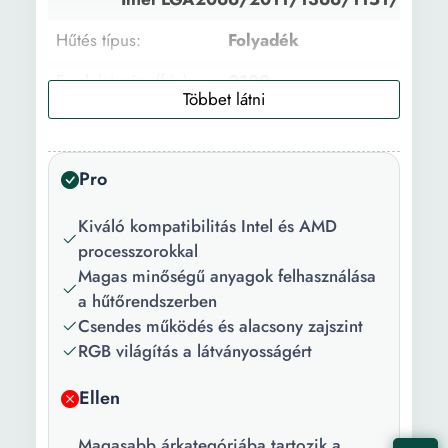
Hűtés típus:
Folyadék
Fordulatszám (f/p):
2100
Légáramlat (CFM):
62
Zajszint (dB):
26.4 dB
Pro
Méretek (W x D x H
Ventilátor: 120×120×25 Rad
Kiváló kompatibilitás Intel és AMD
mm):
274×120×27 Vizes blokk: 
processzorokkal
Egyéb:
RGB világítás
Magas minőségű anyagok felhasználása
a hűtőrendszerben
Csendes működés és alacsony zajszint
RGB világítás a látványosságért
Ellen
Magasabb árkategóriába tartozik a