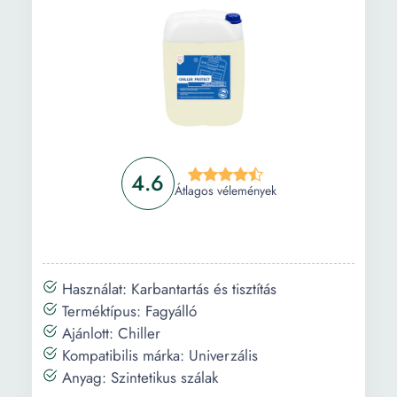
Folyadékhűtő, Win 11
Információ
Vásárlási útmutató
Gyakori kérdések
4.6
Átlagos vélemények
Használat: Karbantartás és tisztítás
Terméktípus: Fagyálló
Ajánlott: Chiller
Kompatibilis márka: Univerzális
Anyag: Szintetikus szálak