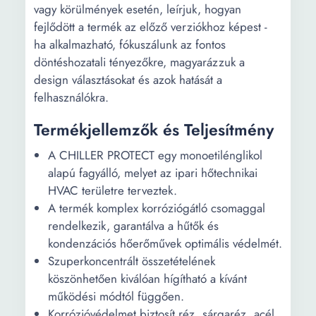
vagy körülmények esetén, leírjuk, hogyan
fejlődött a termék az előző verziókhoz képest -
ha alkalmazható, fókuszálunk az fontos
döntéshozatali tényezőkre, magyarázzuk a
design választásokat és azok hatását a
felhasználókra.
Termékjellemzők és Teljesítmény
A CHILLER PROTECT egy monoetilénglikol
alapú fagyálló, melyet az ipari hőtechnikai
HVAC területre terveztek.
A termék komplex korróziógátló csomaggal
rendelkezik, garantálva a hűtők és
kondenzációs hőerőművek optimális védelmét.
Szuperkoncentrált összetételének
köszönhetően kiválóan hígítható a kívánt
működési módtól függően.
Korrózióvédelmet biztosít réz, sárgaréz, acél,