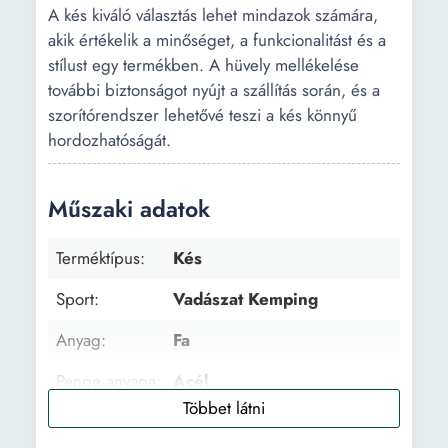
A kés kiváló választás lehet mindazok számára,
akik értékelik a minőséget, a funkcionalitást és a
stílust egy termékben. A hüvely mellékelése
további biztonságot nyújt a szállítás során, és a
szorítórendszer lehetővé teszi a kés könnyű
hordozhatóságát.
Műszaki adatok
Terméktípus:
Kés
Sport:
Vadászat Kemping
Anyag:
Fa
Penge anyaga:
Acél
Főbb
Minőség Rozsdamentes
jellemzők:
Hüvellyel együtt