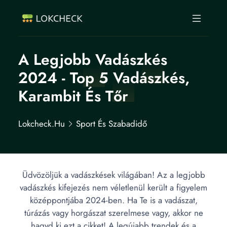
A Legjobb Vadászkés
2024 - Top 5 Vadászkés,
Karambit És Tőr
Lokcheck.hu
Sport És Szabadidő
Üdvözöljük a vadászkések világában! Az a legjobb
vadászkés kifejezés nem véletlenül került a figyelem
középpontjába 2024-ben. Ha Te is a vadászat,
túrázás vagy horgászat szerelmese vagy, akkor ne
hagyd ki ezt a cikket! A legújabb trendek és a