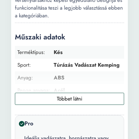
versenytársakhoz képest egyedülálló designja és
funkcionalitása teszi a legjobb választássá ebben
a kategóriában.
Műszaki adatok
Terméktípus:
Kés
Sport:
Túrázás Vadászat Kemping
Anyag:
ABS
Penge anyaga:
Acél
Főbb
Készlet
jellemzők:
Pro
Csomag
Kés + tollkés
tartalma:
Ideális vadászatra, horgászatra vagy