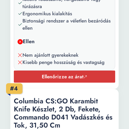
Szín:
Fekete Szürke
túrázásra
Ergonomikus kialakítás
Hosszúság:
29 cm
Biztonsági rendszer a véletlen bezáródás
ellen
Vastagság:
44 mm
Súly:
240 g
Ellen
Nem ajánlott gyerekeknek
Kisebb penge hosszúság és vastagság
Ellenőrizze az árat
#4
Columbia CS:GO Karambit
Knife Készlet, 2 Db, Fekete,
Commando D041 Vadászkés és
Tok, 31,50 Cm