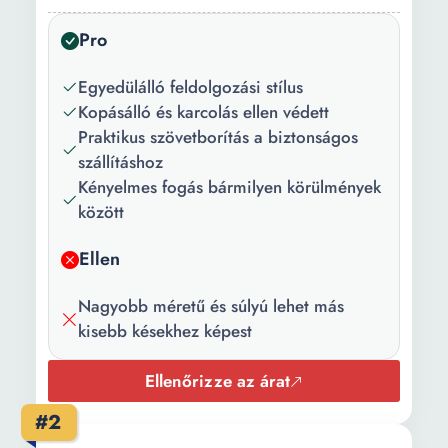
Pro
Csomag
Kés + hüvely
tartalma:
Egyedülálló feldolgozási stílus
Szín:
Barna
Kopásálló és karcolás ellen védett
Praktikus szövetborítás a biztonságos
Hosszúság:
33 cm
szállításhoz
Kényelmes fogás bármilyen körülmények
Vastagság:
4 mm
között
Súly:
300 g
Ellen
Nagyobb méretű és súlyú lehet más
kisebb késekhez képest
Ellenőrizze az árat
#2