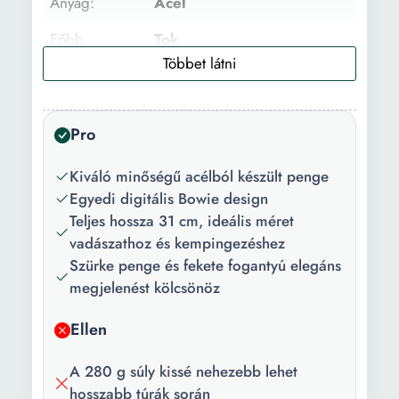
Anyag:
Acél
Főbb
Tok
jellemzők:
Csomag
Kés + tok
tartalma:
Pro
Szín:
Szürke
Kiváló minőségű acélból készült penge
Hosszúság:
31 cm
Egyedi digitális Bowie design
Teljes hossza 31 cm, ideális méret
Vastagság:
0.4 cm
vadászathoz és kempingezéshez
Szürke penge és fekete fogantyú elegáns
Súly:
280 g
megjelenést kölcsönöz
Ellen
A 280 g súly kissé nehezebb lehet
hosszabb túrák során