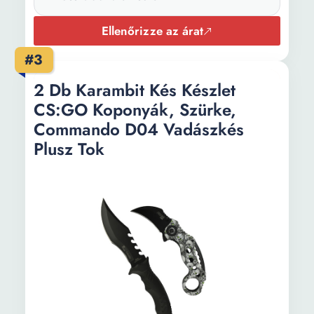
Ellenőrizze az árat
#3
2 Db Karambit Kés Készlet
CS:GO Koponyák, Szürke,
Commando D04 Vadászkés
Plusz Tok