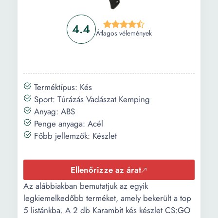
4.4
Átlagos vélemények
Terméktípus: Kés
Sport: Túrázás Vadászat Kemping
Anyag: ABS
Penge anyaga: Acél
Főbb jellemzők: Készlet
Ellenőrizze az árat
Az alábbiakban bemutatjuk az egyik
legkiemelkedőbb terméket, amely bekerült a top
5 listánkba. A 2 db Karambit kés készlet CS:GO