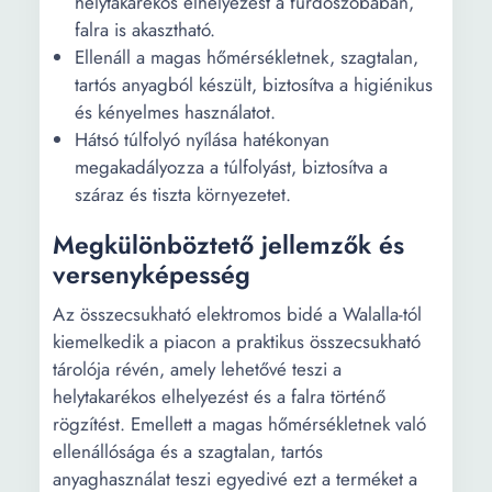
helytakarékos elhelyezést a fürdőszobában,
falra is akasztható.
Ellenáll a magas hőmérsékletnek, szagtalan,
tartós anyagból készült, biztosítva a higiénikus
és kényelmes használatot.
Hátsó túlfolyó nyílása hatékonyan
megakadályozza a túlfolyást, biztosítva a
száraz és tiszta környezetet.
Megkülönböztető jellemzők és
versenyképesség
Az összecsukható elektromos bidé a Walalla-tól
kiemelkedik a piacon a praktikus összecsukható
tárolója révén, amely lehetővé teszi a
helytakarékos elhelyezést és a falra történő
rögzítést. Emellett a magas hőmérsékletnek való
ellenállósága és a szagtalan, tartós
anyaghasználat teszi egyedivé ezt a terméket a