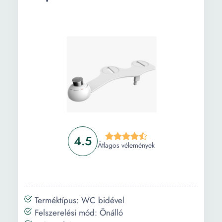
4.5
Átlagos vélemények
Terméktípus: WC bidével
Felszerelési mód: Önálló