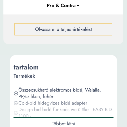
Olvassa el a teljes értékelést
tartalom
Termékek
Összecsukható elektromos bidé, Walalla,
PP/szilikon, fehér
Cold-bid hidegvizes bidé adapter
Design-bid bidé funkciós wc ülőke - EASY-BID
1100 -
Elektromos bidé DIB-J850R