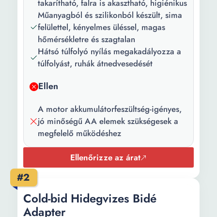
takarítható, falra is akasztható, higiénikus
Műanyagból és szilikonból készült, sima
felülettel, kényelmes üléssel, magas
hőmérsékletre és szagtalan
Hátsó túlfolyó nyílás megakadályozza a
túlfolyást, ruhák átnedvesedését
Ellen
A motor akkumulátorfeszültség-igényes,
jó minőségű AA elemek szükségesek a
megfelelő működéshez
Ellenőrizze az árat
#2
Cold-bid Hidegvizes Bidé
Adapter