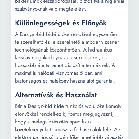
baktériumok elszaporodását, biztosítva a higiéniai
szabványoknak való megfelelést.
Különlegességek és Előnyök
A Design-bid bidé ülőke rendkívül egyszerűen
felszerelhető és le szerelhető a modern zsanér
technológiának köszönhetően. A hidraulikus
lassítás megakadályozza a sérüléseket, és
hosszabb élettartamot biztosít a terméknek. A
maximális hálózati víznyomás 5 bar, ami
biztonságos és hatékony használatot garantál.
Alternatívák és Használat
Bár a Design-bid bidé funkciós wc ülőke komoly
előnyökkel rendelkezik, fontos megjegyezni,
hogy a melegvízkészítés specifikus
követelményeket támaszt a felhasználók felé. Az
elektromos típusú bidé ülőke lehet jobb választás