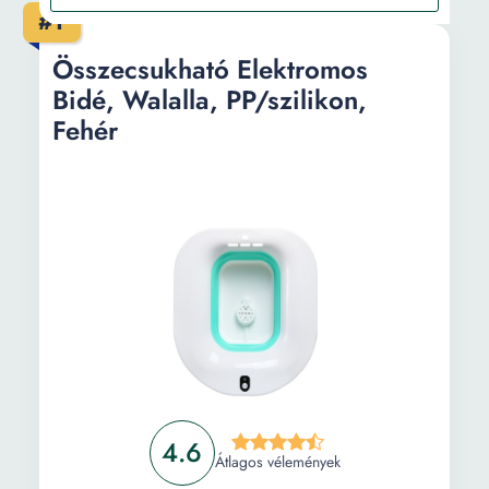
Elektromos bidé DIB-J830
#1
Információ
Összecsukható Elektromos
Bidé, Walalla, PP/szilikon,
Vásárlási útmutató
Fehér
Gyakori kérdések
4.6
Átlagos vélemények