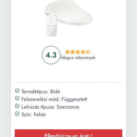
4.3
Átlagos vélemények
Terméktípus: Bidé
Felszerelési mód: Függesztett
Lehúzás típusa: Szenzoros
Szín: Fehér
Ellenőrizze az árat