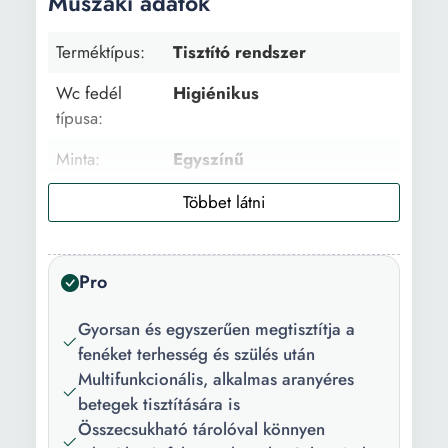
Műszaki adatok
Terméktípus:
Tisztító rendszer
Wc fedél
Higiénikus
típusa:
Minta:
Egyszínű
Anyag:
Műanyag
Főbb
Quick dismount
jellemzők:
Pro
Szín:
Zöld Fehér
Gyorsan és egyszerűen megtisztítja a
Súly:
0.5 kg
fenéket terhesség és szülés után
Multifunkcionális, alkalmas aranyéres
betegek tisztítására is
Összecsukható tárolóval könnyen