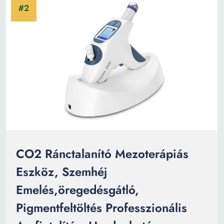
CO2 Ránctalanító Mezoterápiás
Eszköz, Szemhéj
Emelés,öregedésgátló,
Pigmentfeltöltés Professzionális