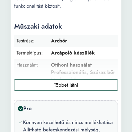
funkcionalitást biztosít.
Műszaki adatok
Testrész:
Arcbőr
Terméktípus:
Arcápoló készülék
Használat:
Otthoni használat
Professzionális, Száraz bőr
Nedves bőr
Arcbőr típus:
Zsíros Vegyes
Tökéletlenségekkel
Érzékeny Normális
Pro
Ajánlott:
Arckezelés
Könnyen kezelhető és nincs mellékhatása
Állítható befecskendezési mélység,
Meghajtó
Lézer