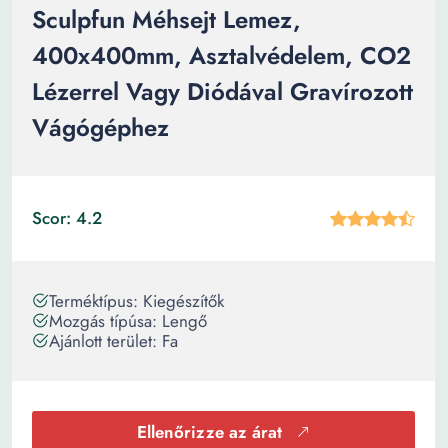
Sculpfun Méhsejt Lemez,
400x400mm, Asztalvédelem, CO2
Lézerrel Vagy Diódával Gravírozott
Vágógéphez
Scor: 4.2
Terméktípus: Kiegészítők
Mozgás típúsa: Lengő
Ajánlott terület: Fa
Ellenőrizze az árat