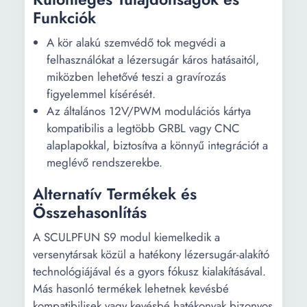
Funkciók
A kör alakú szemvédő tok megvédi a
felhasználókat a lézersugár káros hatásaitól,
miközben lehetővé teszi a gravírozás
figyelemmel kísérését.
Az általános 12V/PWM modulációs kártya
kompatibilis a legtöbb GRBL vagy CNC
alaplapokkal, biztosítva a könnyű integrációt a
meglévő rendszerekbe.
Alternatív Termékek és
Összehasonlítás
A SCULPFUN S9 modul kiemelkedik a
versenytársak közül a hatékony lézersugár-alakító
technológiájával és a gyors fókusz kialakításával.
Más hasonló termékek lehetnek kevésbé
kompatibilisek vagy kevésbé hatékonyak bizonyos