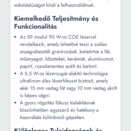
sokoldalúságot kínál a felhasználóknak.
Kiemelkedő Teljesítmény és
Funkcionalitás
Az S9 modul 90 W-os CO2 lézerrel
rendelkezik, amely lehetővé teszi a széles
anyagválaszték gravírozását, beleértve a fát,
műanyagot, kőzeteket, kerámiát, alumíniumot,
papírt, rozsdamentes acélt és kartont.
A 5,5 W-os lézersugár-alakító technológia
ultrafinom éles lézerfókuszt biztosít, amely
akár 15 mm vastag fát vagy 10 mm vastag akrilt
is képes vágni.
A gyors rögzítés fókusz kialakításnak
köszönhetően egyszerű és hatékony a
használata különböző gépeken.
Különleges Tulajdonságok és