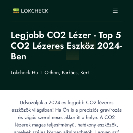
Legjobb CO2 Lézer - Top 5
CO2 Lézeres Eszköz 2024-
Ben
Lokcheck.hu
Otthon, Barkács, Kert
Üdvözöljük a 2024-es legjobb CO2 lézeres
eszközök világában! Ha Ön is a precíziós gravírozás
és vágás szerelmese, akkor itt a helye. A CO2
lézerek magas teljesítményű, hatékony eszközök,
amelyek széles körben alkalmazhatók. Legyen szó