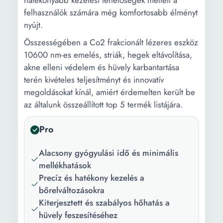
hatékonyabb kezelési lehetőségek mellett a
felhasználók számára még komfortosabb élményt
nyújt.
Összességében a Co2 frakcionált lézeres eszköz
10600 nm-es emelés, striák, hegek eltávolítása,
akne elleni védelem és hüvely karbantartása
terén kivételes teljesítményt és innovatív
megoldásokat kínál, amiért érdemelten került be
az általunk összeállított top 5 termék listájára.
Pro
Alacsony gyógyulási idő és minimális
mellékhatások
Precíz és hatékony kezelés a
bőrelváltozásokra
Kiterjesztett és szabályos hőhatás a
hüvely feszesítéséhez