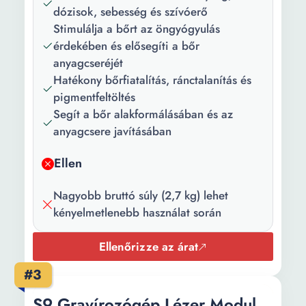
dózisok, sebesség és szívóerő
típusa:
Stimulálja a bőrt az öngyógyulás
Főbb
Ionizáló
érdekében és elősegíti a bőr
jellemzők:
anyagcseréjét
Hatékony bőrfiatalítás, ránctalanítás és
Fejek száma:
1
pigmentfeltöltés
Segít a bőr alakformálásában és az
Szín:
Fehér
anyagcsere javításában
Csomag
1 x Használati útmutató 6 x
tartalma:
fej 1 db töltőkábel 1 x
Ellen
Garancialevél 1 x Készülék
1 db tartódoboz
Nagyobb bruttó súly (2,7 kg) lehet
kényelmetlenebb használat során
Teljesítmény:
5 W
Ellenőrizze az árat
Intenzitási
5
szint:
#3
Tápellátás
Hálózati
S9 Gravírozógép Lézer Modul,