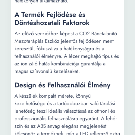
hatékonyan alkalmazható.
A Termék Fejlődése és
Döntéshozatali Faktorok
Az előző verziókhoz képest a CO2 Ránctalanító
Mezoterápiás Eszköz jelentős fejlődésen ment
keresztül, fókuszálva a hatékonyságra és a
felhasználói élményre. A lézer meghajtó típus és
az ionizáló hatás kombinációja garantálja a
magas színvonalú kezeléseket.
Design és Felhasználói Élmény
A készülék kompakt mérete, könnyű
kezelhetősége és a tartódobozban való tárolási
lehetőség teszi ideális választássá az otthoni és
professzionális felhasználásra egyaránt. A fehér
szín és az ABS anyag elegáns megjelenést
kölcsönöz a terméknek, míg a LED jellemző extra