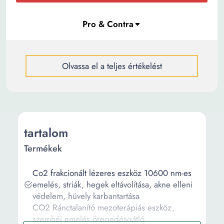
Olvassa el a teljes értékelést
tartalom
Termékek
Co2 frakcionált lézeres eszköz 10600 nm-es
emelés, striák, hegek eltávolítása, akne elleni
védelem, hüvely karbantartása
CO2 Ránctalanító mezoterápiás eszköz,
szemhéj emelés,öregedésgátló,