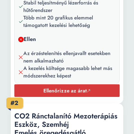
Stabil teljesítményű lézerforrás és
hűtőrendszer
Több mint 20 grafikus elemmel
támogatott kezelési lehetőség
Ellen
Az érzéstelenítés ellenjavallt esetekben
nem alkalmazható
A kezelés költsége magasabb lehet más
módszerekhez képest
Ellenőrizze az árat
#2
CO2 Ránctalanító Mezoterápiás
Eszköz, Szemhéj
Emelés,öregedésgátló,