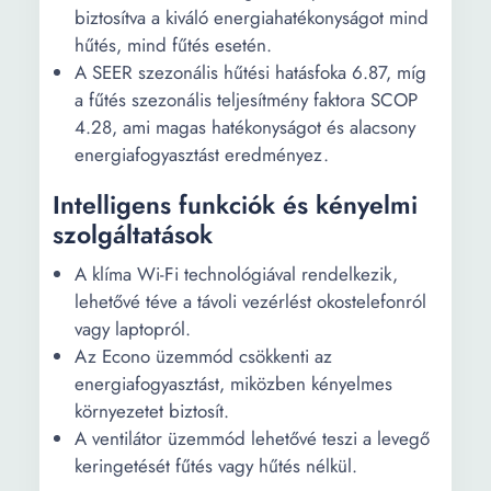
Klíma funckiók:
Hűtés Fűtés
biztosítva a kiváló energiahatékonyságot mind
hűtés, mind fűtés esetén.
A SEER szezonális hűtési hatásfoka 6.87, míg
a fűtés szezonális teljesítmény faktora SCOP
4.28, ami magas hatékonyságot és alacsony
energiafogyasztást eredményez.
Intelligens funkciók és kényelmi
szolgáltatások
A klíma Wi-Fi technológiával rendelkezik,
lehetővé téve a távoli vezérlést okostelefonról
vagy laptopról.
Az Econo üzemmód csökkenti az
energiafogyasztást, miközben kényelmes
környezetet biztosít.
A ventilátor üzemmód lehetővé teszi a levegő
keringetését fűtés vagy hűtés nélkül.