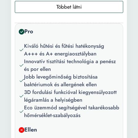
Hűtőkapacitás:
3.5 kWh
Hőkapacitás:
3.8 kWh
Pro
Minimális
16
hőmérséklet
Kiváló hűtési és fűtési hatékonyság
hűtési
A+++ és A+ energiaosztályban
üzemmódban
Innovatív tisztítási technológia a penész
(-°C):
és por ellen
Maximális
32
Jobb levegőminőség biztosítása
hőmérséklet
baktériumok és allergének ellen
hűtési
3D fordulási funkcióval kiegyensúlyozott
üzemmódban
légáramlás a helyiségben
(°+C):
Eco üzemmód segítségével takarékosabb
hőmérséklet-szabályozás
Maximális
30
hőmérséklet
Ellen
fűtési