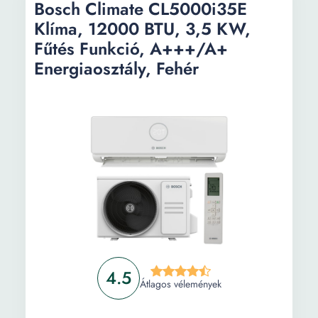
Bosch Climate CL5000i35E
típusa:
Klíma, 12000 BTU, 3,5 KW,
Beltéri egység
53 dB
Fűtés Funkció, A+++/A+
zajszintje:
Energiaosztály, Fehér
Beltéri egység
Fehér
színe:
Beltéri egység
91 cm
hossza:
Beltéri egység
20.5 cm
szélessége:
Beltéri egység
29.2 cm
magassága:
Beltéri egység
4.5
13 kg
Átlagos vélemények
súlya: