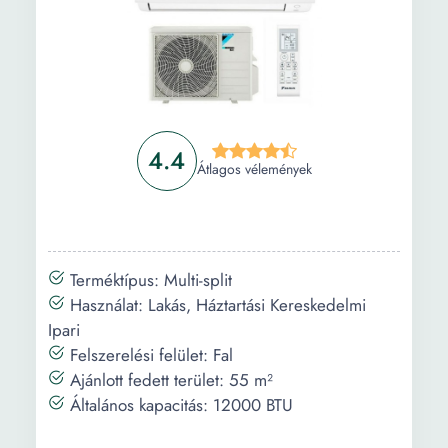
Légármalás
520 m³/h
mértéke
(beltéri
egység):
Beltéri egység
60 dB
zajszintje:
4.4
Átlagos vélemények
Beltéri egység
Fehér
színe:
Beltéri egység
200 mm
Terméktípus: Multi-split
hossza:
Használat: Lakás, Háztartási Kereskedelmi
Beltéri egység
802 mm
Ipari
szélessége:
Felszerelési felület: Fal
Ajánlott fedett terület: 55 m²
Beltéri egység
295 mm
Általános kapacitás: 12000 BTU
magassága: