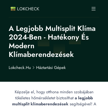
A Legjobb Multisplit Klíma
2024-Ben - Hatékony És
Modern
Klímaberendezések
Lokcheck.hu
Háztartási Gépek
Képzelje el, hogy otthona minden szobájában
tökéletes hőmérsékletet biztosíthat
a legjobb
multisplit klímaberendezések
segítségével! A