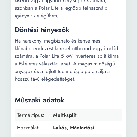
kisebb vagy nagyobb helyiségek számára,
azonban a Polar Lite a legtöbb felhasználó
igényeit kielégítheti.
Döntési tényezők
Ha hatékony, megbízható és kényelmes
klímaberendezést keresel otthonod vagy irodád
számára, a Polar Lite 5 kW inverteres split klíma
a tökéletes választás lehet. A magas minőségű
anyagok és a fejlett technológia garantálja a
hosszú távú elégedettséget.
Műszaki adatok
Terméktípus:
Multi-split
Használat:
Lakás, Háztartási