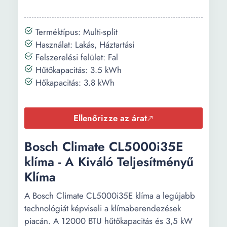
Kültéri egység
65 dB
zajszintje:
Terméktípus: Multi-split
Kültéri egység
Fehér
Használat: Lakás, Háztartási
színe:
Felszerelési felület: Fal
Wi-Fi
Nem
Hűtőkapacitás: 3.5 kWh
technológia:
Hőkapacitás: 3.8 kWh
Ellenőrizze az árat
Bosch Climate CL5000i35E
klíma - A Kiváló Teljesítményű
Klíma
A Bosch Climate CL5000i35E klíma a legújabb
technológiát képviseli a klímaberendezések
piacán. A 12000 BTU hűtőkapacitás és 3,5 kW