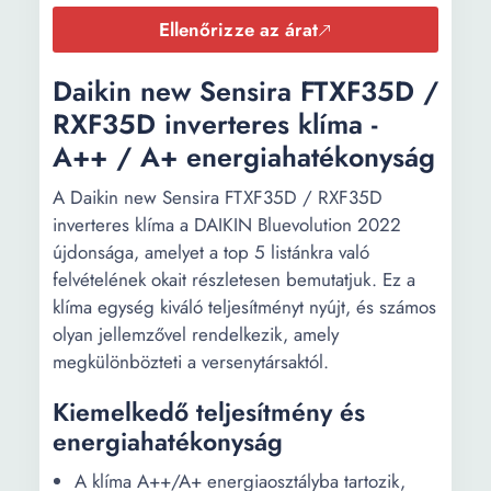
Légármalás
2200 m³/h
Ellenőrizze az árat
mértéke
(kültéri
Daikin new Sensira FTXF35D /
egység):
RXF35D inverteres klíma -
Kültéri egység
64 dB
A++ / A+ energiahatékonyság
zajszintje:
A Daikin new Sensira FTXF35D / RXF35D
Kültéri egység
Fehér
inverteres klíma a DAIKIN Bluevolution 2022
színe:
újdonsága, amelyet a top 5 listánkra való
felvételének okait részletesen bemutatjuk. Ez a
Kültéri egység
303 mm
klíma egység kiváló teljesítményt nyújt, és számos
hossza:
olyan jellemzővel rendelkezik, amely
Kültéri egység
765 mm
megkülönbözteti a versenytársaktól.
szélessége:
Kiemelkedő teljesítmény és
Kültéri egység
555 mm
energiahatékonyság
magassága:
A klíma A++/A+ energiaosztályba tartozik,