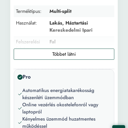
Terméktípus:
Multi-split
Használat:
Lakás, Háztartási
Kereskedelmi Ipari
Felszerelési
Fal
felület:
Ajánlott fedett
55 m²
terület:
Pro
Általános
12000 BTU
kapacitás:
Automatikus energiatakarékosság
készenléti üzemmódban
Hűtőkapacitás:
12000 BTU
Online vezérlés okostelefonról vagy
Minimális
-15
laptopról
hőmérséklet
Kényelmes üzemmód huzatmentes
fűtési
működéssel