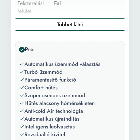
Felszerelési
Fal
felület:
Ajánlott fedett
55 m²
terület:
Általános
5 kWh
Pro
kapacitás:
Automatikus üzemmód választás
Minimális
-15
Turbó üzemmód
hőmérséklet
Páramentesítő funkció
fűtési
Comfort hűtés
üzemmódban
Szuper csendes üzemmód
(°-C):
Hűtés alacsony hőmérsékleten
Szerelési
Nem
Anti-cold Air technológia
csomag:
Automatikus újraindítás
Intelligens leolvasztás
Hűtési
A++
Rozsdaálló kivitel
energiahatékonyság: