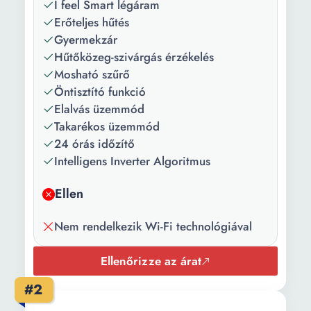
I feel Smart légáram
Erőteljes hűtés
Fűtési
A+
Gyermekzár
energiahatékonyság:
Hűtőközeg-szivárgás érzékelés
SEER
6.1
Mosható szűrő
szezonális
Öntisztító funkció
hűtési hatásfok:
Elalvás üzemmód
Takarékos üzemmód
Fűtés
4
24 órás időzítő
szezonális
Intelligens Inverter Algoritmus
teljesítmény
faktor SCOP:
Ellen
Névleges
5.1 kW
Nem rendelkezik Wi-Fi technológiával
hűtőteljesítmény:
Névleges fűtő
5.1 kW
Ellenőrizze az árat
teljesítmény:
#2
Hűtőközeg
R32