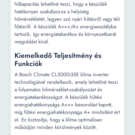
hőkapacitás lehetővé teszi, hogy a készülék
hatékonyan szabályozza a helyiség
hőmérsékletét, legyen szó nyári hűtésről vagy téli
fűtésről. A készülék A+++/A+ energiaosztályba
tartozik, így energiatakarékos és környezetbarát
megoldást kínál.
Kiemelkedő Teljesítmény és
Funkciók
A Bosch Climate CL5000i35E klíma inverter
technológiával rendelkezik, amely lehetővé teszi
a folyamatos hőmérséklet-szabályozást és
energiatakarékosságot. A készülék hűtési
energiahatékonysága A+++ besorolást kapott,
míg fűtési energiahatékonysága A+ minősítést ért
el. Ez biztosítja, hogy a klíma optimálisan
működjön minden körülmények között.