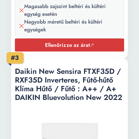
üzemmódban
Magasabb zajszint beltéri és kültéri
(+°C):
egység esetén
Nagyobb méretű beltéri és kültéri
Inverter:
Igen
egységek
Hűtési
A+++
energiahatékonyság:
Ellenőrizze az árat
#3
Fűtési
A+
energiahatékonyság:
Daikin New Sensira FTXF35D /
SEER
8.5
RXF35D Inverteres, Fűtő-hűtő
szezonális
Klíma Hűtő / Fűtő : A++ / A+
hűtési hatásfok:
DAIKIN Bluevolution New 2022
Fűtés
4.3
szezonális
teljesítmény
faktor SCOP: