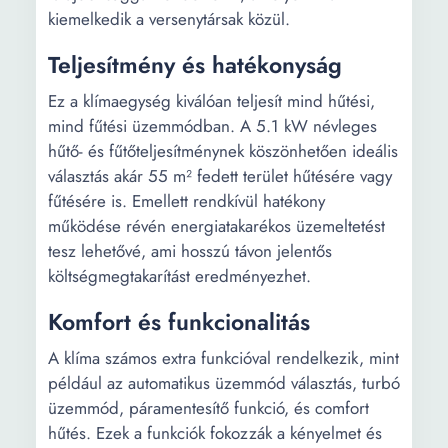
kiemelkedik a versenytársak közül.
Teljesítmény és hatékonyság
Ez a klímaegység kiválóan teljesít mind hűtési,
mind fűtési üzemmódban. A 5.1 kW névleges
hűtő- és fűtőteljesítménynek köszönhetően ideális
választás akár 55 m² fedett terület hűtésére vagy
fűtésére is. Emellett rendkívül hatékony
működése révén energiatakarékos üzemeltetést
tesz lehetővé, ami hosszú távon jelentős
költségmegtakarítást eredményezhet.
Komfort és funkcionalitás
A klíma számos extra funkcióval rendelkezik, mint
például az automatikus üzemmód választás, turbó
üzemmód, páramentesítő funkció, és comfort
hűtés. Ezek a funkciók fokozzák a kényelmet és