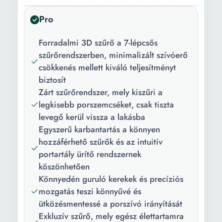
Pro
Tulajdonság:
Vezérlő a fogantyún
Teljesítményszabályozás
Forradalmi 3D szűrő a 7-lépcsős
Súly:
5.36 kg
szűrőrendszerben, minimalizált szívóerő
csökkenés mellett kiváló teljesítményt
Szín:
Kék
biztosít
Zárt szűrőrendszer, mely kiszűri a
Teljesítmény:
650 W
legkisebb porszemcséket, csak tiszta
Zajszint:
72 dB
levegő kerül vissza a lakásba
Egyszerű karbantartás a könnyen
Kábel hossza:
9 m
hozzáférhető szűrők és az intuitív
Hatósugár:
12 m
portartály ürítő rendszernek
köszönhetően
Hozzátartozó
Standard kefe (porszívófej)
Könnyedén guruló kerekek és precíziós
kiegészítők:
mozgatás teszi könnyűvé és
ütközésmentessé a porszívó irányítását
Exkluzív szűrő, mely egész élettartamra