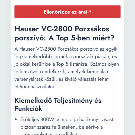
Ellenőrizze az árat
Hauser VC-2800 Porzsákos
porszívó: A Top 5-ben miért?
A Hauser VC-2800 Porzsákos porszívó az egyik
legkiemelkedőbb termék a porszívók piacán, és
jó okkal került be a Top 5 listánkra. Számos olyan
jellemzővel rendelkezik, amelyek kiemelik a
versenytársak közül, és kiváló választás lehet
otthoni használatra.
Kiemelkedő Teljesítmény és
Funkciók
Erőteljes 800W-os motorja hatékony szívást
biztosít száraz felületeken, beleértve a
szőnyegeket és a padlókat is.