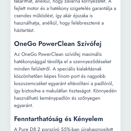
takaríthat, anélkül, hogy zavarná környezetét. A
fejlett motor és a hatékony szigetelés garantálja a
csendes működést, így akár éjszaka is
használhatja, anélkül, hogy felébresztené a
háztartást.
OneGo PowerClean Szívófej
Az OneGo PowerClean szívófej maximális
hatékonysággal távolítja el a szennyeződéseket
minden felületről. A speciális kialakításnak
köszönhetően képes finom port és nagyobb
koszszemcséket egyaránt eltávolítani a padlóról,
így biztosítva a makulátlan tisztaságot. Könnyedén
használható keménypadlón és szőnyegen
egyaránt.
Fenntarthatóság és Kényelem
A Pure D8.2 porszívó 55%-ban újrahasznosított