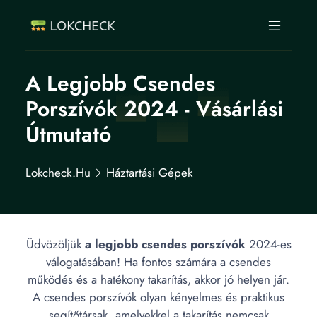
A Legjobb Csendes
Porszívók 2024 - Vásárlási
Útmutató
Lokcheck.hu
Háztartási Gépek
Üdvözöljük
a legjobb csendes porszívók
2024-es
válogatásában! Ha fontos számára a csendes
működés és a hatékony takarítás, akkor jó helyen jár.
A csendes porszívók olyan kényelmes és praktikus
segítőtársak, amelyekkel a takarítás nemcsak