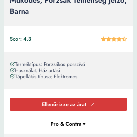
Működés, Porzsák Telítettség Jelző,
Barna
Scor: 4.3
Terméktípus: Porzsákos porszívó
Használat: Háztartási
Tápellátás típusa: Elektromos
Ellenőrizze az árat