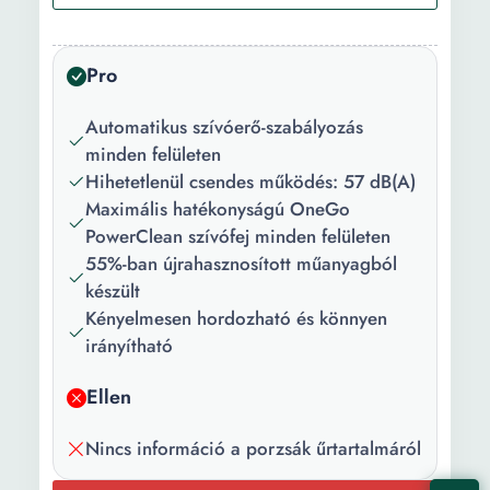
Felület típus:
Többféle felület
Pro
Technológia:
S-bag OneGo kefe
Súly:
7.19 kg
Automatikus szívóerő-szabályozás
minden felületen
Szín:
Szürke
Hihetetlenül csendes működés: 57 dB(A)
Maximális hatékonyságú OneGo
Teljesítmény:
600 W
PowerClean szívófej minden felületen
Tápfeszültség:
220 V 240 V
55%-ban újrahasznosított műanyagból
készült
Zajszint:
57 dB
Kényelmesen hordozható és könnyen
Porzsák
0 l
irányítható
űrtartalom:
Ellen
Hatósugár:
12 m
Nincs információ a porzsák űrtartalmáról
Zsák típus:
Papír