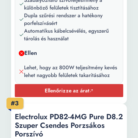
Szabályozható szívóteljesítmény a
Magasság:
45 cm
különböző felületek tisztításához
Dupla szűrési rendszer a hatékony
Súly:
8 kg
porfelszívásért
Szín:
Szürke
Automatikus kábelcsévélés, egyszerű
tárolás és használat
Teljesítmény:
800 W
Ellen
Tápfeszültség:
220 V 240 V
Lehet, hogy az 800W teljesítmény kevés
Zajszint:
68 dB
lehet nagyobb felületek takarításához
Porzsák
4.5 l
űrtartalom:
Ellenőrizze az árat
Zsák típus:
Textil
#3
Hozzátartozó
Standard kefe (porszívófej)
Electrolux PD82-4MG Pure D8.2
kiegészítők:
Réstisztító szívófej
Szuper Csendes Porzsákos
Parkettakefe
Porszívó