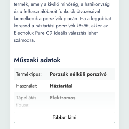
termék, amely a kiváló minőség, a hatékonyság
és a felhasználóbarát funkciók ötvözésével
kiemelkedik a porszívók piacán. Ha a legjobbat
keresed a háztartási porszívók között, akkor az
Electrolux Pure C9 ideális választás lehet
számodra.
Műszaki adatok
Terméktípus:
Porzsák nélküli porszívó
Használat:
Háztartási
Tápellátás
Elektromos
típusa:
Szívás típus:
Száraz
Felület típus:
Többféle felület