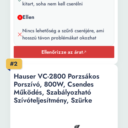
kitart, soha nem kell cserélni
Ellen
Nincs lehetőség a szűrő cseréjére, ami
hosszú távon problémákat okozhat
Ellenőrizze az árat
#2
Hauser VC-2800 Porzsákos
Porszívó, 800W, Csendes
Működés, Szabályozható
Szívóteljesítmény, Szürke