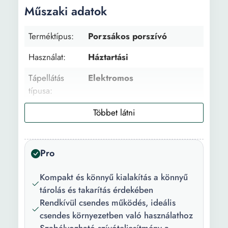
Műszaki adatok
Terméktípus:
Porzsákos porszívó
Használat:
Háztartási
Tápellátás
Elektromos
típusa:
Szívás típus:
Száraz
Felület típus:
Szőnyeg Padló
Pro
Cső típus:
Fém
Tulajdonság:
Automatikus kábelcsévélés
Kompakt és könnyű kialakítás a könnyű
tárolás és takarítás érdekében
Mélység:
30 cm
Rendkívül csendes működés, ideális
csendes környezetben való használathoz
Szélesség:
24 cm