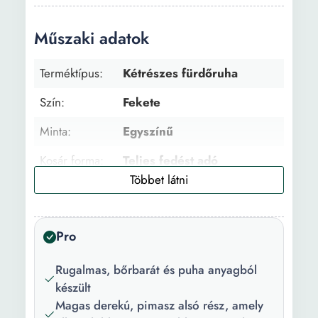
Műszaki adatok
Terméktípus:
Kétrészes fürdőruha
Szín:
Fekete
Minta:
Egyszínű
Kosár forma:
Teljes fedést adó
Anyag:
Poliészter
Zárószerkezet:
Megkötős
Pro
Melltartó
Enyhén párnázott
típusa:
Rugalmas, bőrbarát és puha anyagból
készült
Merevítő:
Nincs
Magas derekú, pimasz alsó rész, amely