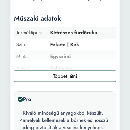
Műszaki adatok
Terméktípus:
Kétrészes fürdőruha
Szín:
Fekete | Kek
Minta:
Egyszínű
Anyag:
Poliészter
Részletek:
Comfort fit
Márkavonal:
Fürdőruha
Pro
Melltartó
Enyhén párnázott
típusa:
Kiváló minőségű anyagokból készült,
amelyek kellemesek a bőrnek és hosszú
Merevítő:
Nincs
ideig biztosítják a viselési kényelmet.