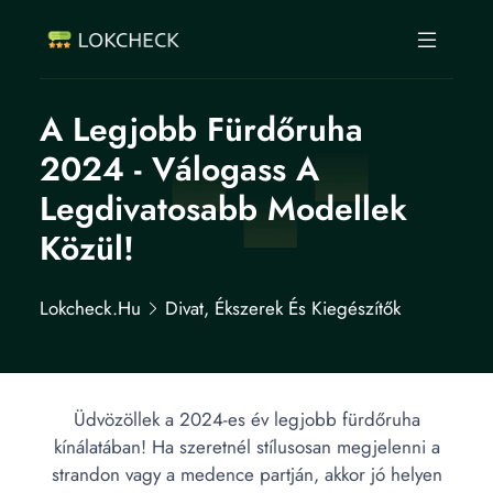
A Legjobb Fürdőruha
2024 - Válogass A
Legdivatosabb Modellek
Közül!
Lokcheck.hu
Divat, Ékszerek És Kiegészítők
Üdvözöllek a 2024-es év legjobb fürdőruha
kínálatában! Ha szeretnél stílusosan megjelenni a
strandon vagy a medence partján, akkor jó helyen