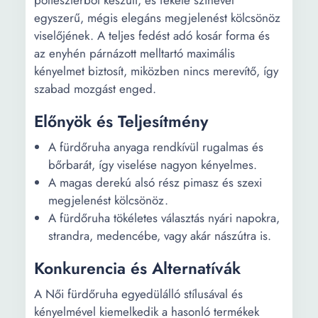
poliészterből készült, és fekete színével
egyszerű, mégis elegáns megjelenést kölcsönöz
viselőjének. A teljes fedést adó kosár forma és
az enyhén párnázott melltartó maximális
kényelmet biztosít, miközben nincs merevítő, így
szabad mozgást enged.
Előnyök és Teljesítmény
A fürdőruha anyaga rendkívül rugalmas és
bőrbarát, így viselése nagyon kényelmes.
A magas derekú alsó rész pimasz és szexi
megjelenést kölcsönöz.
A fürdőruha tökéletes választás nyári napokra,
strandra, medencébe, vagy akár nászútra is.
Konkurencia és Alternatívák
A Női fürdőruha egyedülálló stílusával és
kényelmével kiemelkedik a hasonló termékek