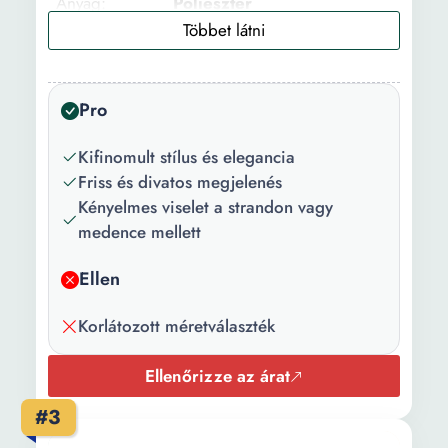
Anyag:
Poliészter
Részletek:
Comfort fit
Márkavonal:
Fürdőruha
Pro
Melltartó
Enyhén párnázott
típusa:
Kifinomult stílus és elegancia
Friss és divatos megjelenés
Merevítő:
Nincs
Kényelmes viselet a strandon vagy
medence mellett
Nyakkivágás:
Amerikai
Bikini típusa:
Klasszikus
Ellen
Külső anyag:
Polieszter elasztan
Korlátozott méretválaszték
Ellenőrizze az árat
#3