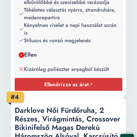
elbűvölőbbé és szexisebbé varázsolja
Bikini típusa:
Klasszikus
Tökéletes választás nyárra, strandruhára,
medencepartira
Kényelmes viselet a napi használat során
is
Stílusos és vonzó megjelenés
Ellen
Kizárólag poliészter anyagból készült
Ellenőrizze az árat
#4
Darklove Női Fürdőruha, 2
Részes, Virágmintás, Crossover
Bikinifelső Magas Derekú
Háromszög Alsóval, Karcsúsító