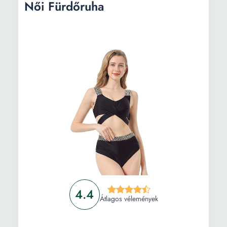
Női Fürdőruha
4.4
Átlagos vélemények