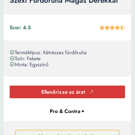
Szexi Fürdőruha Magas Derékkal
Scor: 4.5
Terméktípus: Kétrészes fürdőruha
Szín: Fekete
Minta: Egyszínű
Ellenőrizze az árat