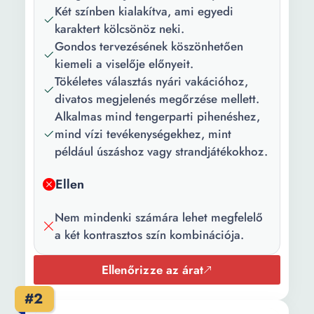
Két színben kialakítva, ami egyedi
Nyakkivágás:
Amerikai
karaktert kölcsönöz neki.
Bikini típusa:
Klasszikus
Gondos tervezésének köszönhetően
kiemeli a viselője előnyeit.
Külső anyag::
Polieszter elasztan
Tökéletes választás nyári vakációhoz,
divatos megjelenés megőrzése mellett.
Alkalmas mind tengerparti pihenéshez,
mind vízi tevékenységekhez, mint
például úszáshoz vagy strandjátékokhoz.
Ellen
Nem mindenki számára lehet megfelelő
a két kontrasztos szín kombinációja.
Ellenőrizze az árat
#2