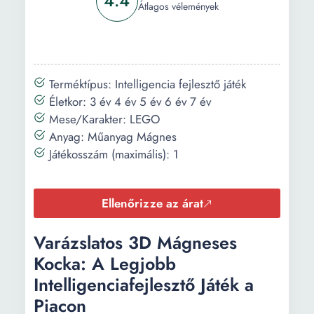
4.4
Koncentráció, kreativitás,
Átlagos vélemények
gondolkodás, képzelőerő,
türelem Finom motorikus
készségek, figyelem,
készség
Terméktípus: Intelligencia fejlesztő játék
Szín:
Piros Zöld Fehér Sárga
Életkor: 3 év 4 év 5 év 6 év 7 év
Narancssárga Kék
Mese/Karakter: LEGO
Anyag: Műanyag Mágnes
Hosszúság:
55 mm
Játékosszám (maximális): 1
Súly:
83 g
Ellenőrizze az árat
Varázslatos 3D Mágneses
Kocka: A Legjobb
Intelligenciafejlesztő Játék a
Piacon