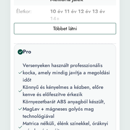
Életkor:
10 év 11 év 12 év 13 év
14+
Mese/Karakter:
Más karakterek
Anyag:
ABS Mágnes
Pro
Játékosszám
1
(maximális):
Versenyeken használt professzionális
kocka, amely mindig javítja a megoldási
Funkciók:
Egyszerű forgatás Non-
időt
toxikus Fejleszti a szem-
Könnyű és kényelmes a kézben, előre
kéz koordinációt
kenve és előfeszítve érkezik
feszültség Kreatív
Környezetbarát ABS anyagból készült,
Társulási képesség
MagLev + mágneses golyós mag
fejlesztése - egyeztetés
technológiával
Mágneses Logikai játék
Matrica nélküli, élénk színekkel, óráknyi
Koncentráció Ügyesség