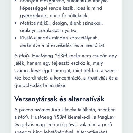
Könnyen mozgatható, automatikus irányító
képességgel rendelkezik, ideális mind
gyerekeknek, mind felnőtteknek.
Matrica nélküli design, élénk színekkel,
óráknyi szórakozást nyújtva.
Kiváló ajándék minden korosztálynak,
serkentve a térérzékelést és a memóriát.
A MoYu HuaMeng YS3M kocka nem csupán egy
játék, hanem egy fejlesztő eszköz is, mely
számos készséget támogat, mint például a szem-
kéz koordináció, a koncentráció, a kreativitás és a
gondolkodás fejlesztése.
Versenytársak és alternatívák
A piacon számos Rubik-kocka található, azonban
a MoYu HuaMeng YS3M kiemelkedik a MagLev
és golyós mag technológiával, valamint a profi
speedcubing lehetőségével. Alternatívaként