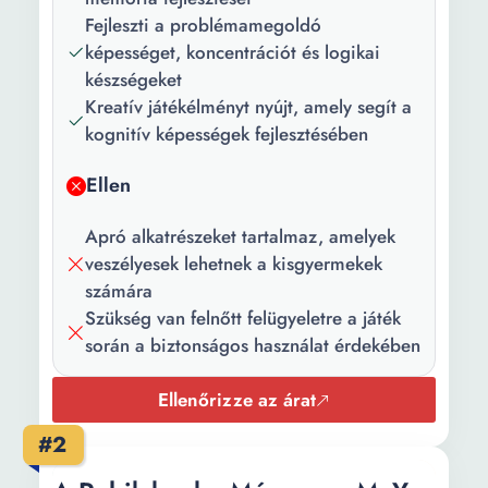
Kognitív képességek
Fejleszti a problémamegoldó
Matematikai készségek
képességet, koncentrációt és logikai
Szocializáció, Figyelem,
készségeket
Koncentráció,
Kreatív játékélményt nyújt, amely segít a
Gondolkodás, Memória
kognitív képességek fejlesztésében
Koncentráció, kreativitás,
gondolkodás, képzelőerő,
Ellen
türelem Finommotorika
Fejleszti a figyelmet, az
Apró alkatrészeket tartalmaz, amelyek
asszociációt, a
veszélyesek lehetnek a kisgyermekek
koncentrációt, a szem-kéz
számára
koordinációt, a motoros
Szükség van felnőtt felügyeletre a játék
funkciókat és a logikát
során a biztonságos használat érdekében
Szín:
Sokszínű
Ellenőrizze az árat
Hosszúság:
18.5 cm
#2
Szélesség:
15.5 cm