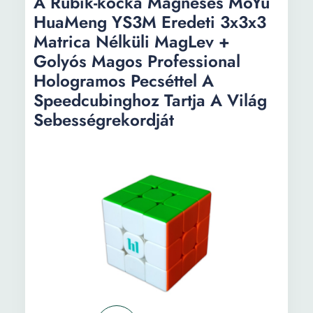
A Rubik-kocka Mágneses MoYu
Magasság:
2 cm
HuaMeng YS3M Eredeti 3x3x3
Matrica Nélküli MagLev +
Súly:
0.5 kg
Golyós Magos Professional
Hologramos Pecséttel A
Speedcubinghoz Tartja A Világ
Sebességrekordját