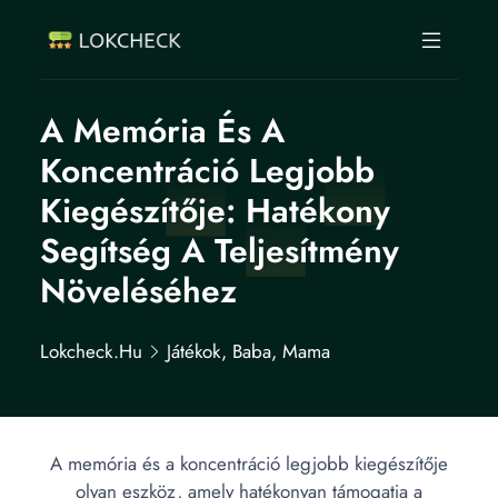
A Memória És A
Koncentráció Legjobb
Kiegészítője: Hatékony
Segítség A Teljesítmény
Növeléséhez
Lokcheck.hu
Játékok, Baba, Mama
A memória és a koncentráció legjobb kiegészítője
olyan eszköz, amely hatékonyan támogatja a