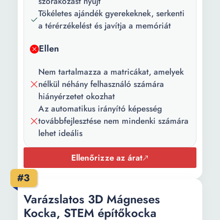
szórakozást nyújt
Matematika tanulása
Tökéletes ajándék gyerekeknek, serkenti
Fejlesztési készségek
a térérzékelést és javítja a memóriát
Kreativitás Az intelligencia
fejlődése A gondolkodás
Ellen
fejlesztése Szerelés
Fejlesztett készségek:
Nem tartalmazza a matricákat, amelyek
kreativitás, szem-kéz
nélkül néhány felhasználó számára
koordináció, ügyesség és
hiányérzetet okozhat
figyelem Elősegíti a
Az automatikus irányító képesség
türelmet, a figyelmet és a
továbbfejlesztése nem mindenki számára
vizuális-térbeli
lehet ideális
intelligenciát
Képességfejlesztés
Ellenőrizze az árat
Kreativitás Fejleszti a
tapintásérzéket Logikai
#3
játék Hozzájárul a
Varázslatos 3D Mágneses
figyelem fejlesztéséhez
Kocka, STEM építőkocka
Fejleszthető
Számolás Ügyesség Térbeli