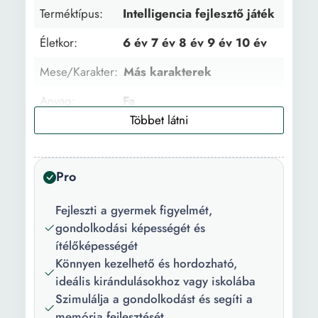
Terméktípus:
Intelligencia fejlesztő játék
Életkor:
6 év 7 év 8 év 9 év 10 év
Mese/Karakter:
Más karakterek
Anyag:
Fa
Funkciók:
Óvatos Logikai játék
Memóriajáték Ügyesség
Memória fejlesztés
Pro
Kognitív képességek
Fejlesztett készségek:
Fejleszti a gyermek figyelmét,
kreativitás, szem-kéz
gondolkodási képességét és
koordináció, ügyesség és
ítélőképességét
figyelem
Könnyen kezelhető és hordozható,
ideális kirándulásokhoz vagy iskolába
Fejleszthető
Számítási készségek
Szimulálja a gondolkodást és segíti a
képességek:
Kombinációs készség
memória fejlesztését