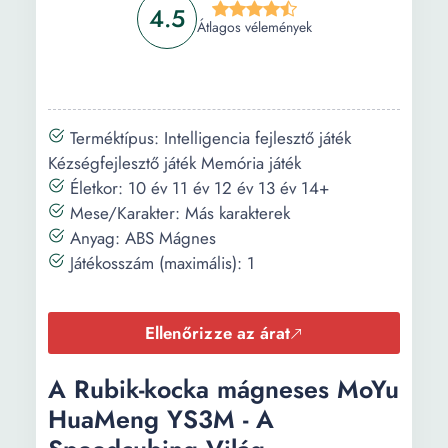
4.5
Átlagos vélemények
Terméktípus: Intelligencia fejlesztő játék
Kézségfejlesztő játék Memória játék
Életkor: 10 év 11 év 12 év 13 év 14+
Mese/Karakter: Más karakterek
Anyag: ABS Mágnes
Játékosszám (maximális): 1
Ellenőrizze az árat
A Rubik-kocka mágneses MoYu
HuaMeng YS3M - A