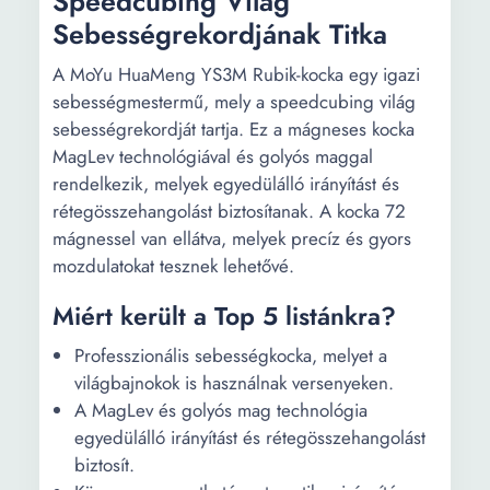
Speedcubing Világ
Sebességrekordjának Titka
A MoYu HuaMeng YS3M Rubik-kocka egy igazi
sebességmestermű, mely a speedcubing világ
sebességrekordját tartja. Ez a mágneses kocka
MagLev technológiával és golyós maggal
rendelkezik, melyek egyedülálló irányítást és
rétegösszehangolást biztosítanak. A kocka 72
mágnessel van ellátva, melyek precíz és gyors
mozdulatokat tesznek lehetővé.
Miért került a Top 5 listánkra?
Professzionális sebességkocka, melyet a
világbajnokok is használnak versenyeken.
A MagLev és golyós mag technológia
egyedülálló irányítást és rétegösszehangolást
biztosít.