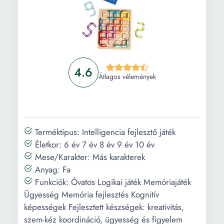
Információ
Vásárlási útmutató
Gyakori kérdések
4.6
Átlagos vélemények
Terméktípus: Intelligencia fejlesztő játék
Életkor: 6 év 7 év 8 év 9 év 10 év
Mese/Karakter: Más karakterek
Anyag: Fa
Funkciók: Óvatos Logikai játék Memóriajáték
Ügyesség Memória fejlesztés Kognitív
képességek Fejlesztett készségek: kreativitás,
szem-kéz koordináció, ügyesség és figyelem