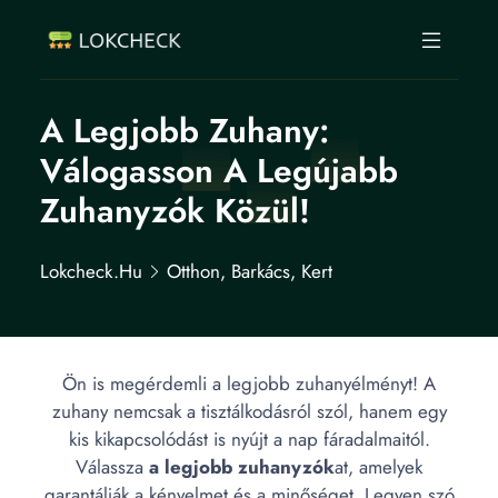
A Legjobb Zuhany:
Válogasson A Legújabb
Zuhanyzók Közül!
Lokcheck.hu
Otthon, Barkács, Kert
Ön is megérdemli a legjobb zuhanyélményt! A
zuhany nemcsak a tisztálkodásról szól, hanem egy
kis kikapcsolódást is nyújt a nap fáradalmaitól.
Válassza
a legjobb zuhanyzók
at, amelyek
garantálják a kényelmet és a minőséget. Legyen szó