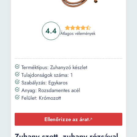
4.4
Átlagos vélemények
Terméktípus: Zuhanyzó készlet
Tulajdonságok száma: 1
Szabályzás: Egykaros
Anyag: Rozsdamentes acél
Felület: Krómozott
Ellenőrizze az árat
Zuhany szett, zuhany rózsával,