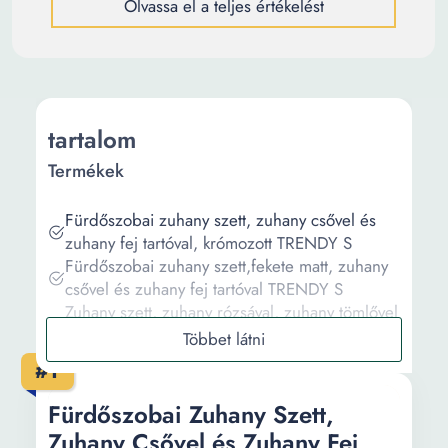
Olvassa el a teljes értékelést
tartalom
Termékek
Fürdőszobai zuhany szett, zuhany csővel és
zuhany fej tartóval, krómozott TRENDY S
Fürdőszobai zuhany szett,fekete matt, zuhany
csővel és zuhany fej tartóval TRENDY S
Zuhany szett, zuhany rózsával, zuhany tömlővel
és zuhany tartóval, rózsaszín arany TRENDY S
Zuhany szett, zuhany rózsával, zuhany tömlővel
#1
és zuhany tartóval, rozsdamentes acélból
TRENDY S
Fürdőszobai Zuhany Szett,
Zuhany szett, zuhany rózsával, zuhany tömlővel
Zuhany Csővel és Zuhany Fej