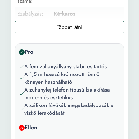
száma:
Szabályzás:
Kétkaros
Anyag:
Fém
Felület:
Matt
Pro
Szín:
Fekete
Csomag
1 x Tartó 1 x Zuhanycső 1 x
A fém zuhanyállvány stabil és tartós
tartalma:
Zuhanyfej
A 1,5 m hosszú krómozott tömlő
könnyen használható
Hosszúság:
22.5 cm
A zuhanyfej telefon típusú kialakítása
modern és esztétikus
Szélesség:
8.4 cm
A szilikon fúvókák megakadályozzák a
Tömlőhossz:
150 cm
vízkő lerakódását
Ellen