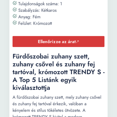
Tulajdonságok száma: 1
Szabályzás: Kétkaros
Anyag: Fém
Felület: Krómozott
Ellenőrizze az árat
Fürdőszobai zuhany szett,
zuhany csővel és zuhany fej
tartóval, krómozott TRENDY S -
A Top 5 Listánk egyik
kiválasztottja
A fürdőszobai zuhany szett, mely zuhany csővel
és zuhany fej tartóval érkezik, valóban a
kényelem és stílus tökéletes ötvözete. A
krómozott TRENDY S kivitel a modern