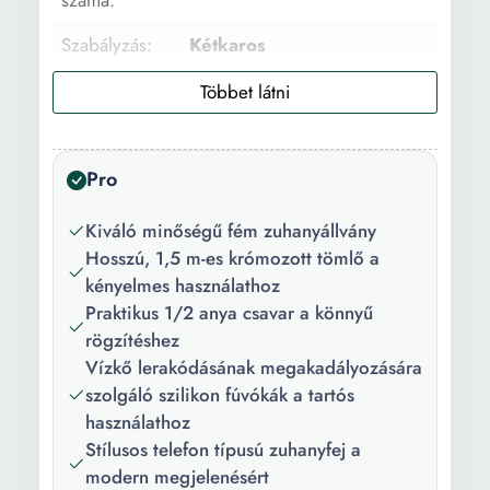
száma:
Szabályzás:
Kétkaros
Anyag:
Fém
Felület:
Krómozott
Pro
Szín:
Króm
Csomag
1 x Tartó 1 x Zuhanycső 1 x
Kiváló minőségű fém zuhanyállvány
tartalma:
Zuhanyfej
Hosszú, 1,5 m-es krómozott tömlő a
kényelmes használathoz
Hosszúság:
22.5 cm
Praktikus 1/2 anya csavar a könnyű
rögzítéshez
Szélesség:
8.4 cm
Vízkő lerakódásának megakadályozására
Tömlőhossz:
150 cm
szolgáló szilikon fúvókák a tartós
használathoz
Stílusos telefon típusú zuhanyfej a
modern megjelenésért