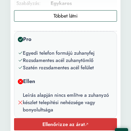
Szabályzás:
Egykaros
Anyag:
Rozsdamentes acél
Felület:
Krómozott
Pro
Szín:
Rozé
Csomag
1 x Zuhanyzó készlet
Egyedi telefon formájú zuhanyfej
tartalma:
Rozsdamentes acél zuhanytömlő
Szatén rozsdamentes acél felület
Ellen
Leírás alapján nincs említve a zuhanyzó
készlet telepítési nehézsége vagy
bonyolultsága
Ellenőrizze az árat