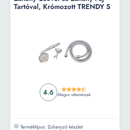
és zuhany tartóval, krómozott TRENDY S
Tartóval, Krómozott TRENDY S
Információ
Vásárlási útmutató
Gyakori kérdések
4.6
Átlagos vélemények
Terméktípus: Zuhanyzó készlet