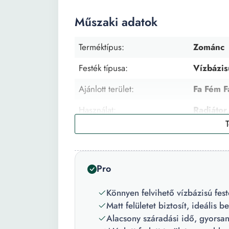
Műszaki adatok
Terméktípus:
Zománc
Festék típusa:
Vízbázis
Ajánlott terület:
Fa Fém F
Használat:
Radiátor,
Ajánlott rétegek száma:
2
Előzetes felületkezelés:
Igen
Pro
Felületkezelés típusa:
Alapozás
Könnyen felvihető vízbázisú fest
Felület:
Matt
Matt felületet biztosít, ideális b
Szín:
Fekete
Alacsony száradási idő, gyorsa