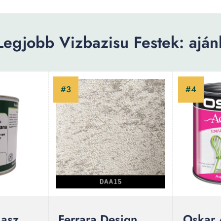
Legjobb Vizbazisu Festek: ajánl
iasz
Ferrara Design,
Oskar 