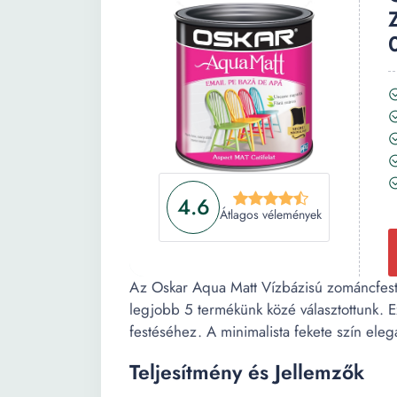
4.6
Átlagos vélemények
Az Oskar Aqua Matt Vízbázisú zománcfest
legjobb 5 termékünk közé választottunk. Ez 
festéséhez. A minimalista fekete szín elega
Teljesítmény és Jellemzők