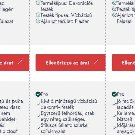
sz
Terméktípus: Dekorációs
Termékt
ollagén
festék
Festék t
Festék típusa: Vízbázisú
Ajánlott
Falazat
Ajánlott terület: Plaster
Falazat
z árat
Ellenőrizze az árat
Ellen
Pro
Pro
ású és puha
Kiváló minőségű vízbázisú
Jó fedők
etes viasz
dekoratív festék
tapadás
, nem
Egyszerű felhordás, csak
Kelleme
dehidet
egy réteg szükséges
biztosít
és
Stílusos Stiletto szürke
Időjárásá
 biztosít
színárnyalat
anyagokn