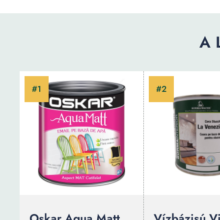
A 
Oskar Aqua Matt
Vízbázisú V