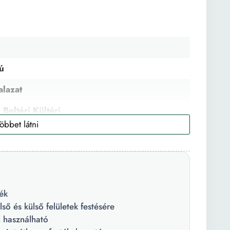
ú
alazat
 Beltéri Kültéri
 Zsírtalanítás
ék
első és külső felületek festésére
n használható