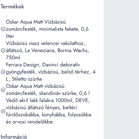
Termékek
Oskar Aqua Matt Vízbázisú
zománcfesték, minimalista fekete, 0,6
liter
Vízbázisú viasz velencei vakolathoz,
átlátszó, La Veneziana, Borma Wachs,
750ml
Ferrara Design, Davinci dekoratív
gyöngyfesték, vízbázisú, belső térhez, 4
L, Stiletto szürke
Oskar Aqua Matt vízbázisú
zománcfesték, skandináv szürke, 0,6 l
Védő akril lakk falakra 1000ml, DEVE,
vízbázisú átlátszó fényes, beltéri
fürdőszobákba, konyhákba, folyosókba
és orvosi rendelőkbe
Információ