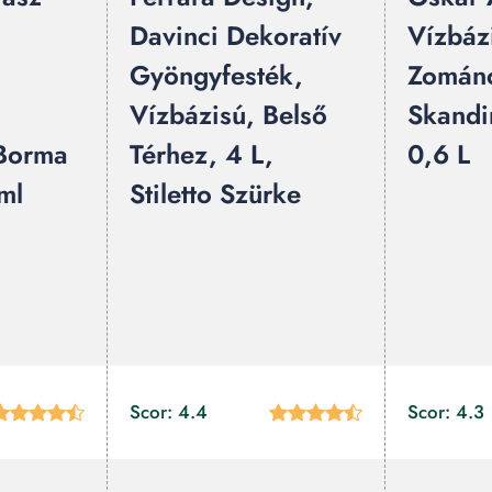
Davinci Dekoratív
Vízbáz
Gyöngyfesték,
Zománc
Vízbázisú, Belső
Skandi
 Borma
Térhez, 4 L,
0,6 L
ml
Stiletto Szürke
Scor: 4.4
Scor: 4.3