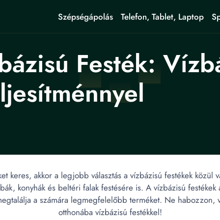
Szépségápolás
Telefon, Tablet, Laptop
Sp
bázisú Festék: Vízb
ljesítménnyel
et keres, akkor a legjobb választás a vízbázisú festékek közül 
ák, konyhák és beltéri falak festésére is. A vízbázisú festékek 
 megtalálja a számára legmegfelelőbb terméket. Ne habozzon, vál
otthonába vízbázisú festékkel!