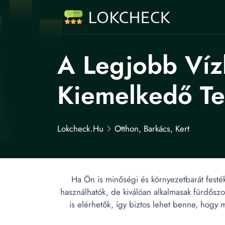
A Legjobb Víz
Kiemelkedő Te
Lokcheck.hu
Otthon, Barkács, Kert
Ha Ön is minőségi és környezetbarát festék
használhatók, de kiválóan alkalmasak fürdőszob
is elérhetők, így biztos lehet benne, hogy