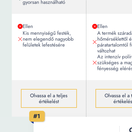
gyorsan használható
Ellen
Ellen
Kis mennyiségű festék,
A termék száradá
nem elegendő nagyobb
hőmérséklettől é
felületek lefestésére
páratartalomtól
változhat
Az intenzív polí
szükséges a ma
fényesség eléré
Olvassa el a teljes
Olvassa el a 
értékelést
értékelés
#1