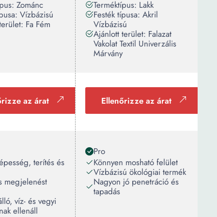
ípus: Zománc
Terméktípus: Lakk
ípusa: Vízbázisú
Festék típusa: Akril
 terület: Fa Fém
Vízbázisú
Ajánlott terület: Falazat
Vakolat Textil Univerzális
Márvány
őrizze az árat
Ellenőrizze az árat
Pro
épesség, terítés és
Könnyen mosható felület
Vízbázisú ökológiai termék
s megjelenést
Nagyon jó penetráció és
tapadás
lló, víz- és vegyi
ak ellenáll