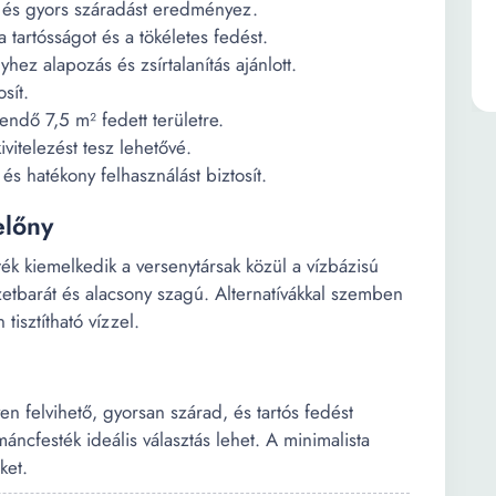
lt és gyors száradást eredményez.
a tartósságot és a tökéletes fedést.
hez alapozás és zsírtalanítás ajánlott.
sít.
endő 7,5 m² fedett területre.
ivitelezést tesz lehetővé.
s hatékony felhasználást biztosít.
előny
k kiemelkedik a versenytársak közül a vízbázisú
etbarát és alacsony szagú. Alternatívákkal szemben
isztítható vízzel.
n felvihető, gyorsan szárad, és tartós fedést
áncfesték ideális választás lehet. A minimalista
ket.