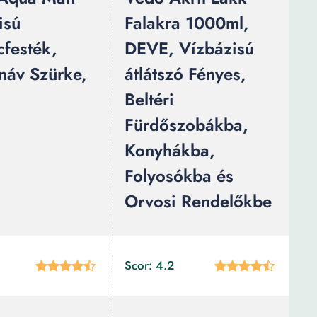
isú
Falakra 1000ml,
festék,
DEVE, Vízbázisú
náv Szürke,
átlátszó Fényes,
Beltéri
Fürdőszobákba,
Konyhákba,
Folyosókba és
Orvosi Rendelőkbe
Scor: 4.2