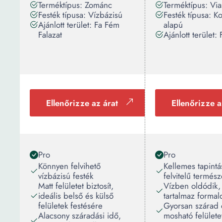
Terméktípus: Zománc
Terméktípus: Via
Festék típusa: Vízbázisú
Festék típusa: K
Ajánlott terület: Fa Fém
alapú
Falazat
Ajánlott terület: 
Ellenőrizze az árat
Ellenőrizze a
Pro
Pro
Könnyen felvihető
Kellemes tapint
vízbázisú festék
felvitelű termész
Matt felületet biztosít,
Vízben oldódik
ideális belső és külső
tartalmaz formal
felületek festésére
Gyorsan szárad 
Alacsony száradási idő,
mosható felületet