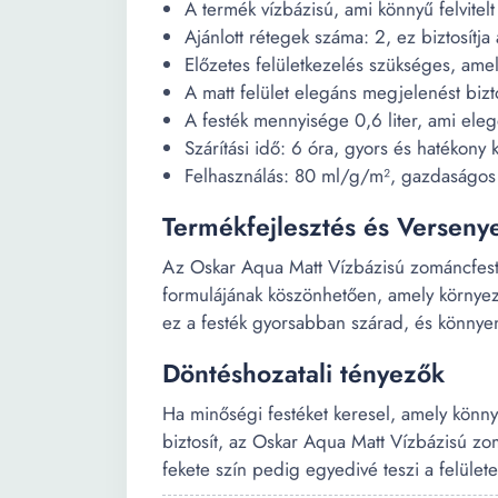
A termék vízbázisú, ami könnyű felvite
Ajánlott rétegek száma: 2, ez biztosítja 
Előzetes felületkezelés szükséges, amely
A matt felület elegáns megjelenést bizto
A festék mennyisége 0,6 liter, ami eleg
Szárítási idő: 6 óra, gyors és hatékony k
Felhasználás: 80 ml/g/m², gazdaságos é
Termékfejlesztés és Verseny
Az Oskar Aqua Matt Vízbázisú zománcfesté
formulájának köszönhetően, amely környez
ez a festék gyorsabban szárad, és könnyen t
Döntéshozatali tényezők
Ha minőségi festéket keresel, amely könnye
biztosít, az Oskar Aqua Matt Vízbázisú zom
fekete szín pedig egyedivé teszi a felülete