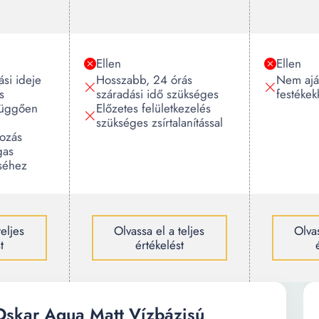
Ellen
Ellen
si ideje
Hosszabb, 24 órás
Nem ajá
s
száradási idő szükséges
festékek
 függően
Előzetes felületkezelés
szükséges zsírtalanítással
rozás
gas
séhez
teljes
Olvassa el a teljes
Olvas
t
értékelést
Oskar Aqua Matt Vízbázisú