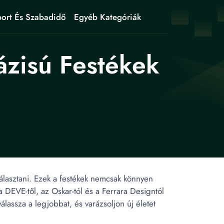
ort És Szabadidő
Egyéb Kategóriák
ázisú Festékek
választani. Ezek a festékek nemcsak könnyen
a DEVE-től, az Oskar-tól és a Ferrara Designtól
assza a legjobbat, és varázsoljon új életet