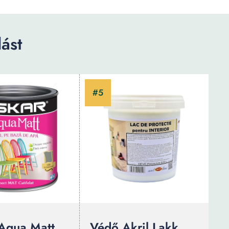
ást
Aqua Matt
Védő Akril Lakk