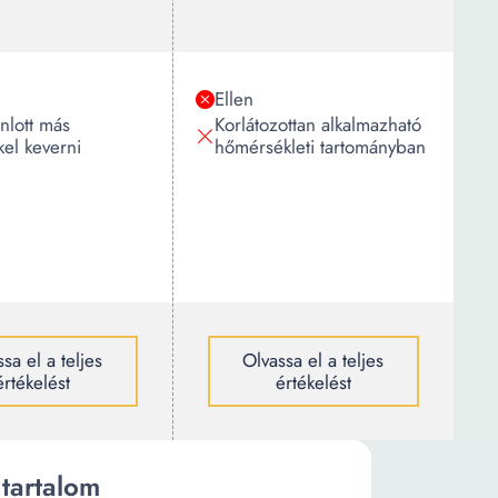
Ellen
nlott más
Korlátozottan alkalmazható
kel keverni
hőmérsékleti tartományban
sa el a teljes
Olvassa el a teljes
értékelést
értékelést
tartalom