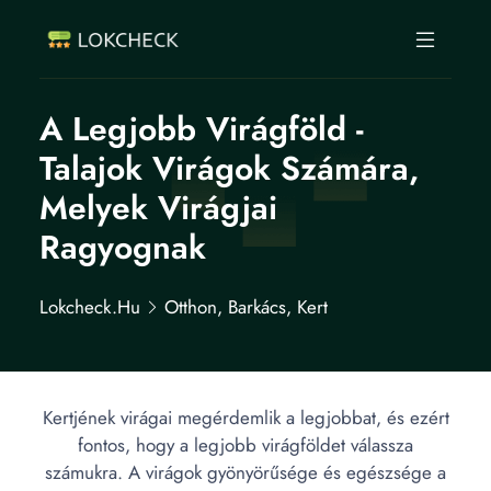
A Legjobb Virágföld -
Talajok Virágok Számára,
Melyek Virágjai
Ragyognak
Lokcheck.hu
Otthon, Barkács, Kert
Kertjének virágai megérdemlik a legjobbat, és ezért
fontos, hogy a legjobb virágföldet válassza
számukra. A virágok gyönyörűsége és egészsége a