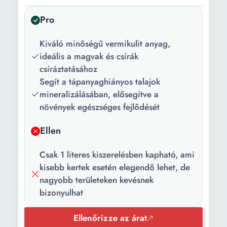
Állag:
Szilárd
Pro
Kiváló minőségű vermikulit anyag,
ideális a magvak és csírák
csíráztatásához
Segít a tápanyaghiányos talajok
mineralizálásában, elősegítve a
növények egészséges fejlődését
Ellen
Csak 1 literes kiszerelésben kapható, ami
kisebb kertek esetén elegendő lehet, de
nagyobb területeken kevésnek
bizonyulhat
Ellenőrizze az árat