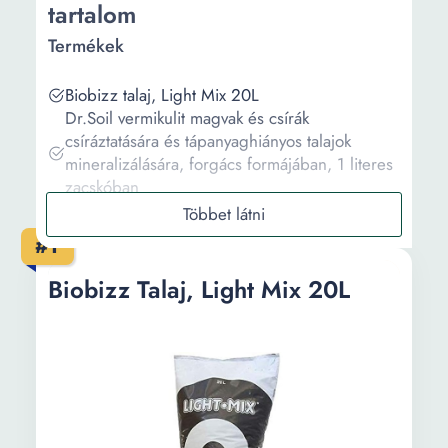
tartalom
Termékek
Biobizz talaj, Light Mix 20L
Dr.Soil vermikulit magvak és csírák
csíráztatására és tápanyaghiányos talajok
mineralizálására, forgács formájában, 1 literes
zacskóban
Ásványi anyagokat tartalmazó műtrágya savanyú
talajokhoz Enviro naturals, dolomit, 10 kg
#1
Talaj citrusfélékhez Dr talaj, 1L
Talaj citrusos Dr talajhoz, mennyiség 1L,
Biobizz Talaj, Light Mix 20L
nagyon jó vízelvezetéshez
Információ
Vásárlási útmutató
Gyakori kérdések