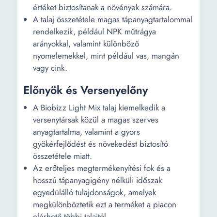
értéket biztosítanak a növények számára.
A talaj összetétele magas tápanyagtartalommal
rendelkezik, például NPK műtrágya
arányokkal, valamint különböző
nyomelemekkel, mint például vas, mangán
vagy cink.
Előnyök és Versenyelőny
A Biobizz Light Mix talaj kiemelkedik a
versenytársak közül a magas szerves
anyagtartalma, valamint a gyors
gyökérfejlődést és növekedést biztosító
összetétele miatt.
Az erőteljes megtermékenyítési fok és a
hosszú tápanyagigény nélküli időszak
egyedülálló tulajdonságok, amelyek
megkülönböztetik ezt a terméket a piacon
elérhető többi talajtól.