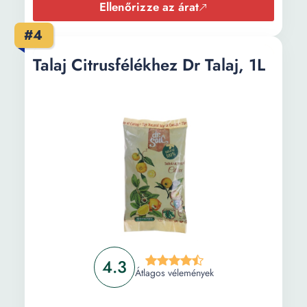
Ellenőrizze az árat
#4
Talaj Citrusfélékhez Dr Talaj, 1L
4.3
Átlagos vélemények