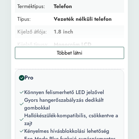
Terméktípus:
Telefon
Típus:
Vezeték nélküli telefon
Kijelző átlója:
1.8 inch
Kijelző típusa:
Monocróm LCD
Telefonkönyv:
150 szám
SMS
Nem
Pro
lehetőség:
Caller ID:
Igen
Könnyen felismerhető LED jelzővel
Gyors hangerőszabályzás dedikált
Tárcsázott
50 szám
gombokkal
számok listája:
Hallókészülék-kompatibilis, csökkentve a
zajt
Működési idő
16
Kényelmes hívásblokkolási lehetőség
(h):
Eco Mode Plus funkció sugárzásmentes