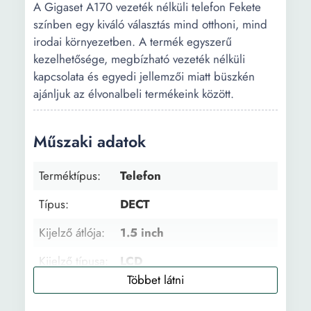
A Gigaset A170 vezeték nélküli telefon Fekete
színben egy kiváló választás mind otthoni, mind
irodai környezetben. A termék egyszerű
kezelhetősége, megbízható vezeték nélküli
kapcsolata és egyedi jellemzői miatt büszkén
ajánljuk az élvonalbeli termékeink között.
Műszaki adatok
Terméktípus:
Telefon
Típus:
DECT
Kijelző átlója:
1.5 inch
Kijelző típusa:
LCD
Telefonkönyv:
50 szám és név