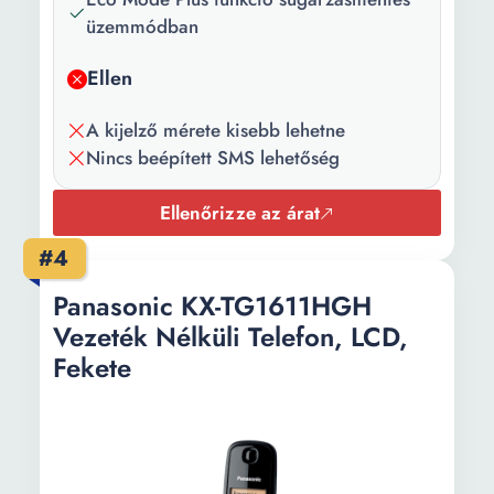
Akkumulátor
7 h
üzemmódban
feltöltési ideje:
Ellen
Csengetési
6 lépés + Ki
hangerő:
A kijelző mérete kisebb lehetne
Nincs beépített SMS lehetőség
Méretek (mm):
54 x 31 x 171 mm
Súly:
130 g 140 g
Ellenőrizze az árat
Egyéb:
Hívás blokkolása
#4
Szín:
Fehér
Panasonic KX-TG1611HGH
Vezeték Nélküli Telefon, LCD,
Fekete