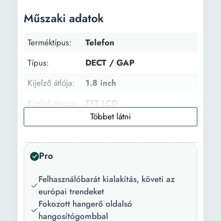
Műszaki adatok
Terméktípus:
Telefon
Típus:
DECT / GAP
Kijelző átlója:
1.8 inch
Kijelző típusa:
TFT LCD
Telefonkönyv::
200 szám
SMS
Igen
Pro
lehetőség:
Több adatbázis
Nem
Felhasználóbarát kialakítás, követi az
támogatása:
európai trendeket
Fokozott hangerő oldalsó
Polifonikus
40 db
hangosítógombbal