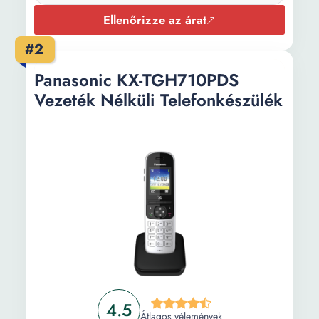
Ellenőrizze az árat
#2
Panasonic KX-TGH710PDS
Vezeték Nélküli Telefonkészülék
4.5
Átlagos vélemények