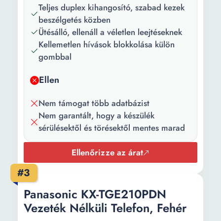
csengőhangok:
Teljes duplex kihangosító, szabad kezek
beszélgetés közben
Hang fokozó:
5 szint
Ütésálló, ellenáll a véletlen leejtéseknek
Riasztás:
Igen, emlékeztető
Kellemetlen hívások blokkolása külön
gombbal
Háttérvilágítású
Fehér
billentyűzet:
Ellen
Működési idő
14 (beszélgetés)
Nem támogat több adatbázist
(h)::
Nem garantált, hogy a készülék
Akkumulátor
7 h
sérülésektől és törésektől mentes marad
feltöltési ideje:
Ellenőrizze az árat
Méretek (mm):
78 x 87 x 53 mm
#3
Súly:
70 g
Panasonic KX-TGE210PDN
Szín:
Fekete Ezüst
Vezeték Nélküli Telefon, Fehér