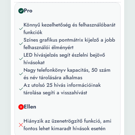
Caller ID:
Igen
Pro
Hatósugár (m):
300 külső, belső 50
Könnyű kezelhetőség és felhasználóbarát
Akkumulátor:
2 x AAA NiMH
funkciók
Színes grafikus pontmátrix kijelző a jobb
Tárcsázott
Igen 25 szám
felhasználói élményért
számok listája:
LED hívásjelzés segít észlelni bejövő
Csengőhangok:
10
hívásokat
Nagy telefonkönyv kapacitás, 50 szám
Működési idő
18 (beszélgetés)
és név tárolására alkalmas
(h):
Az utolsó 25 hívás információinak
Üzenetrögzítő:
Nem
tárolása segíti a visszahívást
Szín:
Fekete
Ellen
Hiányzik az üzenetrögzítő funkció, ami
fontos lehet kimaradt hívások esetén