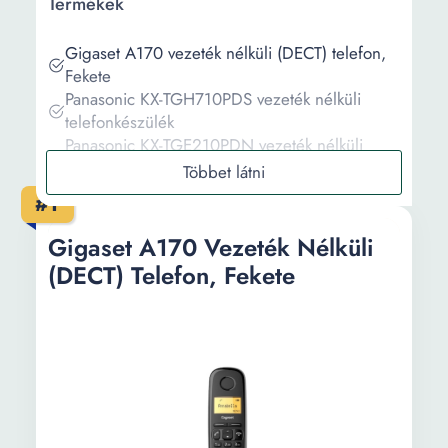
Termékek
Gigaset A170 vezeték nélküli (DECT) telefon,
Fekete
Panasonic KX-TGH710PDS vezeték nélküli
telefonkészülék
Panasonic KX-TGE210PDN vezeték nélküli
telefon, Fehér
Panasonic KX-TG1611HGH vezeték nélküli
#1
telefon, LCD, Fekete
Gigaset DECT A116 Vezeték nélküli telefon,
Gigaset A170 Vezeték Nélküli
Fekete
(DECT) Telefon, Fekete
Információ
Vásárlási útmutató
Gyakori kérdések