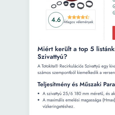
4.6
Átlagos vélemények
Miért került a top 5 listán
Szivattyú?
A Totokita® Recirkulációs Szivattyú egy kiv
számos szempontból kiemelkedik a verseny
Teljesítmény és Műszaki Par
A szivattyú 25/6 180 mm méretű, és aká
A maximális emelési magassága (Hmax) 
vízkeringetéshez.