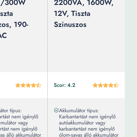
A/300W
2200VA, 1600W,
szta
12V, Tiszta
zos, 190-
Szinuszos
AC
Scor: 4.2
tor típus:
Akkumulátor típus:
rtást nem igénylő
Karbantartást nem igénylő
umulátor vagy
autóakkumulátor vagy
rtást nem igénylő
karbantartást nem igénylő
as álló akkumulátor
ólom-savas álló akkumulátor