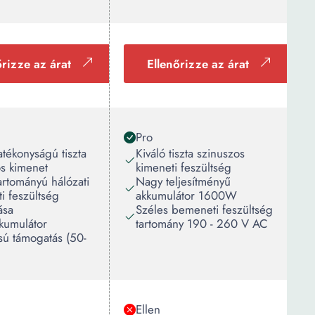
őrizze az árat
Ellenőrizze az árat
Pro
atékonyságú tiszta
Kiváló tiszta szinuszos
os kimenet
kimeneti feszültség
artományú hálózati
Nagy teljesítményű
i feszültség
akkumulátor 1600W
ása
Széles bemeneti feszültség
kumulátor
tartomány 190 - 260 V AC
sú támogatás (50-
Ellen