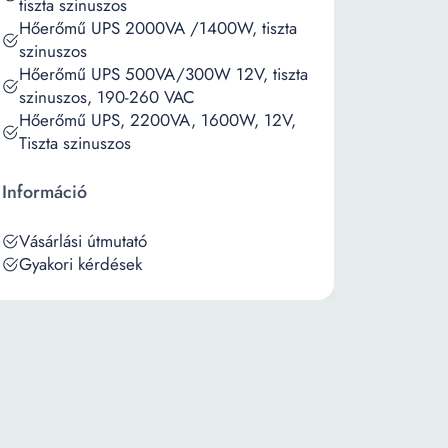
tiszta szinuszos
Hőerőmű UPS 2000VA /1400W, tiszta
szinuszos
Hőerőmű UPS 500VA/300W 12V, tiszta
szinuszos, 190-260 VAC
Hőerőmű UPS, 2200VA, 1600W, 12V,
Tiszta szinuszos
Információ
Vásárlási útmutató
Gyakori kérdések