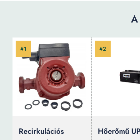
A
Recirkulációs
Hőerőmű U