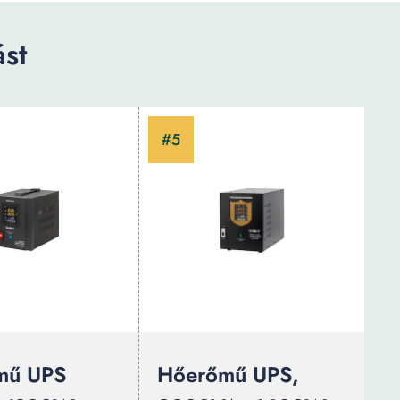
st
mű UPS
Hőerőmű UPS,