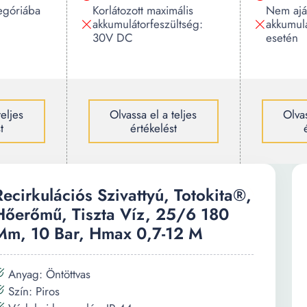
egóriába
Korlátozott maximális
Nem aján
akkumulátorfeszültség:
akkumulá
30V DC
esetén
teljes
Olvassa el a teljes
Olvas
t
értékelést
Recirkulációs Szivattyú, Totokita®,
Hőerőmű, Tiszta Víz, 25/6 180
Mm, 10 Bar, Hmax 0,7-12 M
Anyag: Öntöttvas
Szín: Piros