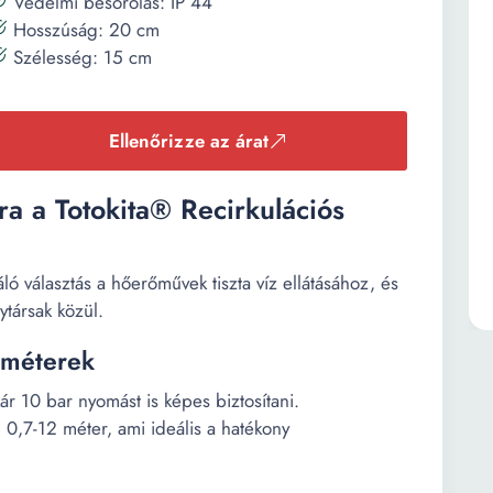
Védelmi besorolás: IP 44
Hosszúság: 20 cm
Szélesség: 15 cm
Ellenőrizze az árat
kra a Totokita® Recirkulációs
áló választás a hőerőművek tiszta víz ellátásához, és
társak közül.
améterek
r 10 bar nyomást is képes biztosítani.
0,7-12 méter, ami ideális a hatékony