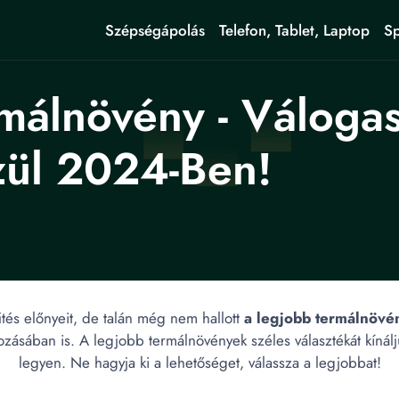
Szépségápolás
Telefon, Tablet, Laptop
Sp
málnövény - Váloga
ül 2024-Ben!
tés előnyeit, de talán még nem hallott
a legjobb termálnövé
ozásában is. A legjobb termálnövények széles választékát kín
legyen. Ne hagyja ki a lehetőséget, válassza a legjobbat!