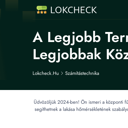
A Legjobb Ter
Legjobbak Köz
Lokcheck.hu
Számítástechnika
Üdvözöljük 2024-ben! Ön ismeri a központi fű
segíthetnek a lakása hőmérsékletének szabály