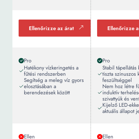
Ellenőrizze az árat
Ellenőrizze a
Pro
Pro
Hatékony vízkeringetés a
Stabil tápellátás 
fűtési rendszerben
tiszta szinuszos 
Segítség a meleg víz gyors
feszültséggel
elosztásában a
Nem hoz létre fű
berendezések között
induktív terhelés
szivattyúk és vent
Kijelző LED-ekke
aktuális állapot 
Ellen
Ellen