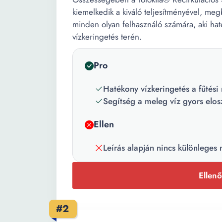
kiemelkedik a kiváló teljesítményével, meg
minden olyan felhasználó számára, aki ha
vízkeringetés terén.
Pro
Hatékony vízkeringetés a fűtési
Segítség a meleg víz gyors elo
Ellen
Leírás alapján nincs különleges
Ellenő
#2