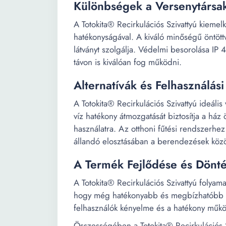
Különbségek a Versenytársa
A Totokita® Recirkulációs Szivattyú kiemel
hatékonyságával. A kiváló minőségű öntöttv
látványt szolgálja. Védelmi besorolása IP 
távon is kiválóan fog működni.
Alternatívák és Felhasználás
A Totokita® Recirkulációs Szivattyú ideális
víz hatékony átmozgatását biztosítja a ház
használatra. Az otthoni fűtési rendszerhe
állandó elosztásában a berendezések közö
A Termék Fejlődése és Dönté
A Totokita® Recirkulációs Szivattyú folyam
hogy még hatékonyabb és megbízhatóbb le
felhasználók kényelme és a hatékony működ
Összességében a Totokita® Recirkulációs S