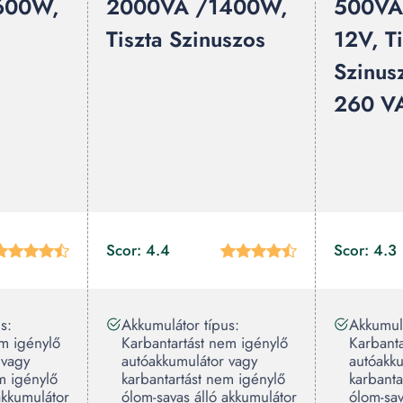
600W,
2000VA /1400W,
500V
Tiszta Szinuszos
12V, Ti
Szinus
260 V
Scor: 4.4
Scor: 4.3
s:
Akkumulátor típus:
Akkumulá
em igénylő
Karbantartást nem igénylő
Karbanta
 vagy
autóakkumulátor vagy
autóakk
m igénylő
karbantartást nem igénylő
karbanta
akkumulátor
ólom-savas álló akkumulátor
ólom-sav