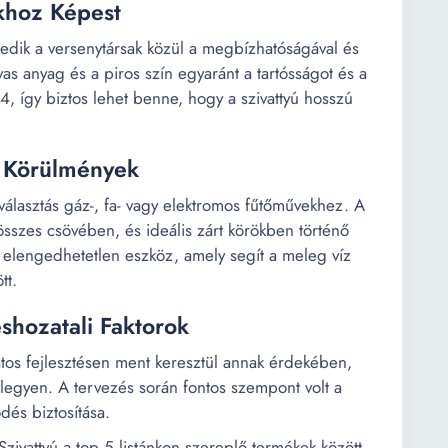
khoz Képest
kedik a versenytársak közül a megbízhatóságával és
as anyag és a piros szín egyaránt a tartósságot és a
44, így biztos lehet benne, hogy a szivattyú hosszú
i Körülmények
 választás gáz-, fa- vagy elektromos fűtőművekhez. A
 összes csövében, és ideális zárt körökben történő
z elengedhetetlen eszköz, amely segít a meleg víz
tt.
shozatali Faktorok
atos fejlesztésen ment keresztül annak érdekében,
gyen. A tervezés során fontos szempont volt a
és biztosítása.
zivattyú a top 5 listánkon szereplő termékek között