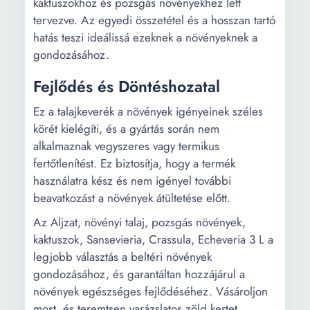
kaktuszokhoz és pozsgás növényekhez lett
tervezve. Az egyedi összetétel és a hosszan tartó
hatás teszi ideálissá ezeknek a növényeknek a
gondozásához.
Fejlődés és Döntéshozatal
Ez a talajkeverék a növények igényeinek széles
körét kielégíti, és a gyártás során nem
alkalmaznak vegyszeres vagy termikus
fertőtlenítést. Ez biztosítja, hogy a termék
használatra kész és nem igényel további
beavatkozást a növények átültetése előtt.
Az Aljzat, növényi talaj, pozsgás növények,
kaktuszok, Sansevieria, Crassula, Echeveria 3 L a
legjobb választás a beltéri növények
gondozásához, és garantáltan hozzájárul a
növények egészséges fejlődéséhez. Vásároljon
most, és teremtsen varázslatos zöld kertet