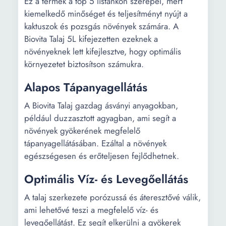
Ez a termék a top 5 listánkon szerepel, mert
kiemelkedő minőséget és teljesítményt nyújt a
kaktuszok és pozsgás növények számára. A
Biovita Talaj 5L kifejezetten ezeknek a
növényeknek lett kifejlesztve, hogy optimális
környezetet biztosítson számukra.
Alapos Tápanyagellátás
A Biovita Talaj gazdag ásványi anyagokban,
például duzzasztott agyagban, ami segít a
növények gyökerének megfelelő
tápanyagellátásában. Ezáltal a növények
egészségesen és erőteljesen fejlődhetnek.
Optimális Víz- és Levegőellátás
A talaj szerkezete porózussá és áteresztővé válik,
ami lehetővé teszi a megfelelő víz- és
levegőellátást. Ez segít elkerülni a gyökerek