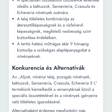
A speciálisan összeállított összetevők keveréke
ideális a kaktuszok, Sansevieria, Crassula és
Echeveria növények számára.
A talaj tökéletes kombinációja az
áteresztőképességnek és a vízfelvevő
képességnek, megfelelő nedvesség szint
biztosítása érdekében.
A tartós hatású műtrágya akár 9 hónapig
biztosítja a szükséges alaptápanyagokat a
növényeknek.
Konkurencia és Alternatívák
Az „Aljzat, növényi talaj, pozsgás növények,
kaktuszok, Sansevieria, Crassula, Echeveria 5 L”
termékünk kiemelkedik a versenytársak közül a
speciális összetételével és a növények igényeire
való tökéletes igazodásával.
Alternatívaként érdemes megfontolni más