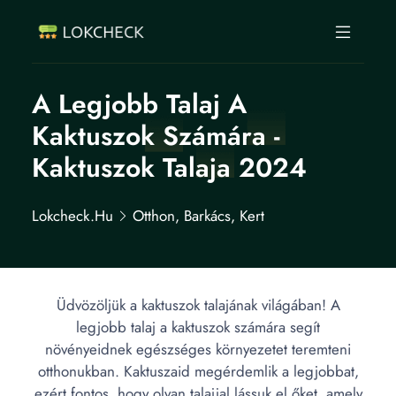
A Legjobb Talaj A
Kaktuszok Számára -
Kaktuszok Talaja 2024
Lokcheck.hu
Otthon, Barkács, Kert
Üdvözöljük a kaktuszok talajának világában! A
legjobb talaj a kaktuszok számára segít
növényeidnek egészséges környezetet teremteni
otthonukban. Kaktuszaid megérdemlik a legjobbat,
ezért fontos, hogy olyan talajjal lássuk el őket, amely