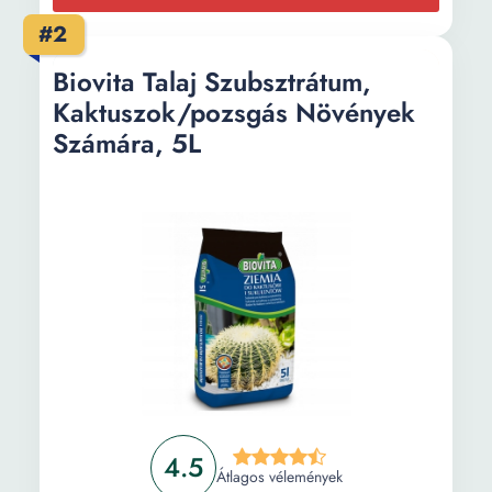
#2
Biovita Talaj Szubsztrátum,
Kaktuszok/pozsgás Növények
Számára, 5L
4.5
Átlagos vélemények