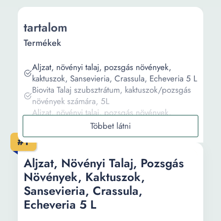
tartalom
Termékek
Aljzat, növényi talaj, pozsgás növények,
kaktuszok, Sansevieria, Crassula, Echeveria 5 L
Biovita Talaj szubsztrátum, kaktuszok/pozsgás
növények számára, 5L
Aljzat, növényi talaj, pozsgás növények,
kaktuszok, Sansevieria, Crassula, Echeveria 3 L
Aljzat, növényi talaj, Pozsgás növények,
#1
Kaktusz, Sansevieria, Crassula, Echeveria 1L
Substral kaktusz talaj, 3 L
Aljzat, Növényi Talaj, Pozsgás
Növények, Kaktuszok,
Információ
Sansevieria, Crassula,
Echeveria 5 L
Vásárlási útmutató
Gyakori kérdések