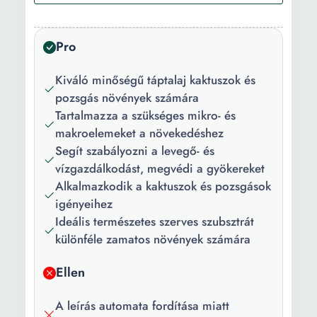
Mennyiség:
5 l
Állag:
Szilárd
Pro
Kiváló minőségű táptalaj kaktuszok és
pozsgás növények számára
Tartalmazza a szükséges mikro- és
makroelemeket a növekedéshez
Segít szabályozni a levegő- és
vízgazdálkodást, megvédi a gyökereket
Alkalmazkodik a kaktuszok és pozsgások
igényeihez
Ideális természetes szerves szubsztrát
különféle zamatos növények számára
Ellen
A leírás automata fordítása miatt